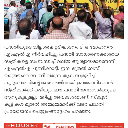
പദ്ധതിയുടെ ജില്ലാതല ഉദ്ഘാടനം ടി ഒ മോഹനൻ
എംഎൽഎ നിർവഹിച്ചു. പദ്ധതി സാധാരണക്കാരായ
സ്ത്രീകളെ സംബന്ധിച്ച് വലിയ ആശ്വാസമാണെന്ന്
എംഎൽഎ ചൂണ്ടിക്കാട്ടി. ഇനി മുതൽ ബസ്
യാത്രയ്ക്ക് വേണ്ടി വരുന്ന തുക സ്വരൂപിച്ച്
കുടുംബത്തിന്റെ ക്ഷേമത്തിനായി ഉപയോഗിക്കാൻ
സ്ത്രീകൾക്ക് കഴിയും. ഈ പദ്ധതി ജനങ്ങൾക്കുള്ള
ആനുകൂല്യമല്ല, മറിച്ചു അവകാശമാണ്. സ്‌കൂൾ
കുട്ടികൾ മുതൽ അമ്മൂമ്മമാർക്ക് വരെ പദ്ധതി
പ്രയോജനം ചെയ്യും-അദ്ദേഹം പറഞ്ഞു.