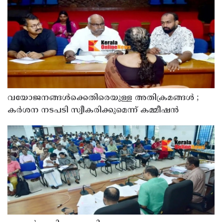
വയോജനങ്ങൾക്കെതിരെയുള്ള അതിക്രമങ്ങൾ ;
കർശന നടപടി സ്വീകരിക്കുമെന്ന് കമ്മീഷൻ