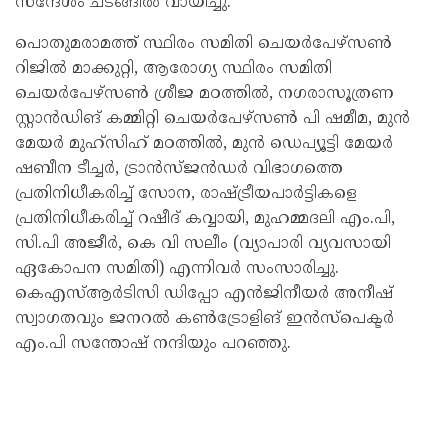
സന്ദേശം ചടങ്ങിൽ വായിച്ചു.
പൊതുമരാമത്ത് സ്ഥിരം സമിതി ചെയർപേഴ്‌സൺ
റിജിൽ മാക്കുറ്റി, ആരോഗ്യ സ്ഥിരം സമിതി
ചെയർപേഴ്‌സൺ ശ്രീജ മഠത്തിൽ, നഗരാസൂത്രണ
സ്റ്റാൻഡിങ് കമ്മിറ്റി ചെയർപേഴ്‌സൺ പി ഷമീമ, മുൻ
മേയർ മുഹ്‌സിഹ് മഠത്തിൽ, മുൻ ഡെപ്യൂട്ടി മേയർ
ഷബീന ടീച്ചർ, ട്രാൻസ്ജൻഡർ വിഭാഗത്തെ
പ്രതിനിധീകരിച്ച് സോന, രാഷ്ട്രീയപാർട്ടികളെ
പ്രതിനിധീകരിച്ച് റഷീദ് കവ്വായി, മുഹമ്മദലി എം.പി,
സി.പി അജീർ, കെ വി സലീം (വ്യാപാരി വ്യവസായി
ഏകോപന സമിതി) എന്നിവർ സംസാരിച്ചു.
കെഎസ്ആർടിസി ഡിപ്പോ എൻജിനീയർ അനീഷ്
സ്വാഗതവും ജനറൽ കൺട്രോളിങ് ഇൻസ്‌പെക്ടർ
എം.പി സന്തോഷ് നന്ദിയും പറഞ്ഞു.