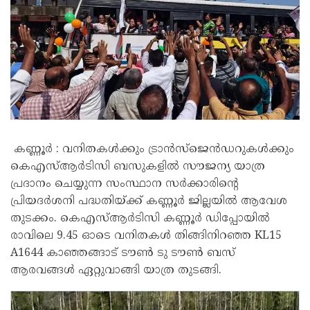
കണ്ണൂർ : വനിതകൾക്കും ട്രാൻസ്‌ജെൻഡറുകൾക്കും
കെഎസ്ആർടിസി ബസുകളിൽ സൗജന്യ യാത്ര
പ്രദാനം ചെയ്യുന്ന സംസ്ഥാന സർക്കാരിന്റെ
പ്രിയദർശനി പദ്ധതിയ്ക്ക് കണ്ണൂർ ജില്ലയിൽ ആവേശ
തുടക്കം. കെഎസ്ആർടിസി കണ്ണൂർ ഡിപ്പോയിൽ
രാവിലെ 9.45 ഓടെ വനിതകൾ തിങ്ങിനിറഞ്ഞ KL15
A1644 കാഞ്ഞങ്ങാട് ടൗൺ ടു ടൗൺ ബസ്
ആരവങ്ങൾ ഏറ്റുവാങ്ങി യാത്ര തുടങ്ങി.