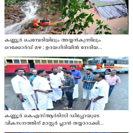
കണ്ണൂർ ചെമ്പേരിയിലും അയ്യൻകുന്നിലും
റെക്കോർഡ് മഴ ; ഉദയഗിരിയിൽ നേരിയ
ഉരുൾപൊട്ടൽ; 13 പേരെ ക്യാമ്പിലേക്ക് മാറ്റി
കണ്ണൂർ കെഎസ്ആർടിസി ഡിപ്പോയുടെ
വികസനത്തിന് മാസ്റ്റർ പ്ലാൻ തയ്യാറാക്കി
സമർപ്പിക്കും : ടി ഒ മോഹനൻ എം എൽ എ