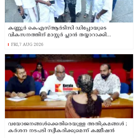
കണ്ണൂർ കെഎസ്ആർടിസി ഡിപ്പോയുടെ
വികസനത്തിന് മാസ്റ്റർ പ്ലാൻ തയ്യാറാക്കി
സമർപ്പിക്കും : ടി ഒ മോഹനൻ എം എൽ എ
FRI,7 AUG 2026
വയോജനങ്ങൾക്കെതിരെയുള്ള അതിക്രമങ്ങൾ ;
കർശന നടപടി സ്വീകരിക്കുമെന്ന് കമ്മീഷൻ