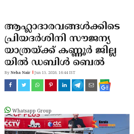
KOZHIKODE
WAYANAD
ആഹ്ലാദാരവങ്ങൾക്കിടെ
KANNUR
പ്രിയദർശിനി സൗജന്യ
KASARAGOD
യാത്രയ്ക്ക് കണ്ണൂർ ജില്ല
യിൽ ഡബിൾ ബെൽ
By
Neha Nair
Jun 15, 2026, 16:44 IST
Whatsapp Group