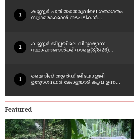
കണ്ണൂർ പുതിയതെരുവിലെ ഗതാഗതം
സുഗമമാക്കാന്‍ നടപടികള്‍
സ്വീകരിക്കും
കണ്ണൂർ ജില്ലയിലെ വിദ്യാഭ്യാസ
സ്ഥാപനങ്ങള്‍ക്ക് നാളെ(8/8/26)
അവധി പ്രഖ്യാപിച്ചു
മൈനിങ് ആൻഡ്​ ജിയോളജി
ഉദ്യോഗസ്ഥർ കോളയാട് കൂവ ഉന്നതി
സന്ദർശിച്ചു
Featured