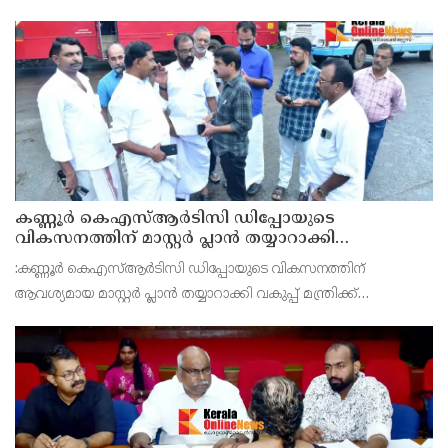
രാവിലെ 8.30 മുതലുള്ള ഏഴ് മണിക്കൂറിൽ ചെമ്പേരിയിൽ ലഭിച്ച 96
മില്ലിമീറ്റർ മഴ ആ സമയം സംസ്ഥാനത്ത
കണ്ണൂർ കെഎസ്ആർടിസി ഡിപ്പോയുടെ
വികസനത്തിന് മാസ്റ്റർ പ്ലാൻ തയ്യാറാക്കി
സമർപ്പിക്കും : ടി ഒ മോഹനൻ എം എൽ എ
:കണ്ണൂർ കെഎസ്ആർടിസി ഡിപ്പോയുടെ വികസനത്തിന്
ആവശ്യമായ മാസ്റ്റർ പ്ലാൻ തയ്യാറാക്കി വകുപ്പ് മന്ത്രിക്ക്
സമർപ്പിക്കുമെന്ന് അഡ്വ.ടി ഒ മോഹനൻ എംഎൽഎ അറിയിച്ചു.
ഡിപ്പോയ്ക്ക് നാല് ഏക്കറിൽ അധികം വരുന്ന സ്ഥലമുണ്ട്