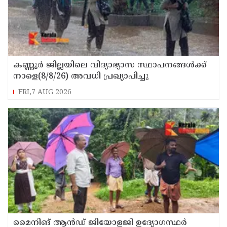
കണ്ണൂർ ജില്ലയിലെ വിദ്യാഭ്യാസ സ്ഥാപനങ്ങള്‍ക്ക്
നാളെ(8/8/26) അവധി പ്രഖ്യാപിച്ചു
FRI,7 AUG 2026
മൈനിങ് ആൻഡ്​ ജിയോളജി ഉദ്യോഗസ്ഥർ