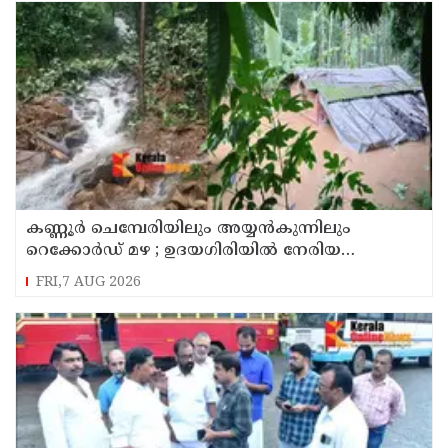
കണ്ണൂർ ചെമ്പേരിയിലും അയ്യൻകുന്നിലും
റെക്കോർഡ് മഴ ; ഉദയഗിരിയിൽ നേരിയ
ഉരുൾപൊട്ടൽ; 13 പേരെ ക്യാമ്പിലേക്ക് മാറ്റി
FRI,7 AUG 2026