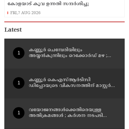
കോളയാട് കൂവ ഉന്നതി സന്ദർശിച്ചു
FRI,7 AUG 2026
Latest
കണ്ണൂർ ചെമ്പേരിയിലും
അയ്യൻകുന്നിലും റെക്കോർഡ് മഴ ;
ഉദയഗിരിയിൽ നേരിയ ഉരുൾപൊട്ടൽ;
13 പേരെ ക്യാമ്പിലേക്ക് മാറ്റി
കണ്ണൂർ കെഎസ്ആർടിസി
ഡിപ്പോയുടെ വികസനത്തിന് മാസ്റ്റർ
പ്ലാൻ തയ്യാറാക്കി സമർപ്പിക്കും : ടി ഒ
മോഹനൻ എം എൽ എ
വയോജനങ്ങൾക്കെതിരെയുള്ള
അതിക്രമങ്ങൾ ; കർശന നടപടി
സ്വീകരിക്കുമെന്ന് കമ്മീഷൻ