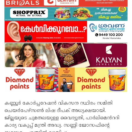
കണ്ണൂർ കോർപ്പറേഷൻ വികസന സ്ഥിരം സമിതി
ചെയർപേഴ്‌സൺ ലിഷ ദീപക് അധ്യക്ഷയായി.
ജില്ലയുടെ ചുമതലയുള്ള വൈദ്യുതി, പാർലിമെൻററി
കാര്യ വകുപ്പ് മന്ത്രി അഡ്വ. സണ്ണി ജോസഫിന്റെ