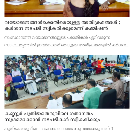
വയോജനങ്ങൾക്കെതിരെയുള്ള അതിക്രമങ്ങൾ ;
കർശന നടപടി സ്വീകരിക്കുമെന്ന് കമ്മീഷൻ
സംസ്ഥാനത്ത് വയോജനങ്ങളുടെ പരാതികൾ ഏറിവരുന്ന
സാഹചര്യത്തിൽ ഇവർക്കെതിരെയുള്ള അതിക്രമങ്ങളിൽ കർശന
നടപടി സ്വീകരിക്കുമെന്ന് വയോജന കമ്മീഷൻ ചെയർമാൻ അഡ്വ.
കെ. സോമപ്രസാദ്.
കണ്ണൂർ പുതിയതെരുവിലെ ഗതാഗതം
സുഗമമാക്കാന്‍ നടപടികള്‍ സ്വീകരിക്കും
പുതിയതെരുവിലെ വാഹനഗതാഗതം സുഗമമാക്കുന്നതിന്