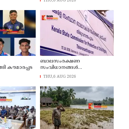
THU,6 AUG 2026
യിൽ
ബാലസംരക്ഷണ
ങി കൗമാരപ്പട
സംവിധാനങ്ങൾ
ഏകോപിപ്പിക്കാൻ
THU,6 AUG 2026
ഡാഷ്ബോർഡ്; സംസ്ഥാന
ബാലാവകാശ സംരക്ഷണ
കമ്മീഷന്റെ പുതിയ ഡിജിറ്റൽ
സംരംഭം