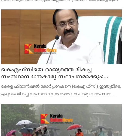
ഉൾപ്പെടെ എല്ലാ വിദ്യാഭ്യാസ സ്ഥാപനങ്ങൾക്കും നാളെ (ഓഗസ്റ്റ്
7, വെള്ളി) ജില്ലാ കളക്ടർ ചേതൻ കുമാർ മീ
കെഎഫ്‌സിയെ രാജ്യത്തെ മികച്ച
സംസ്ഥാന ധനകാര്യ സ്ഥാപനമാക്കും:
മുഖ്യമന്ത്രി വി ഡി സതീശൻ
കേരള ഫിനാൻഷ്യൽ കോർപ്പറേഷനെ (കെഎഫ്‌സി) ഇന്ത്യയിലെ
ഏറ്റവും മികച്ച സംസ്ഥാന സർക്കാർ ധനകാര്യ സ്ഥാപനമാക്കി
മാറ്റുകയാണ് ലക്ഷ്യമെന്ന് മുഖ്യമന്ത്രി പറഞ്ഞു.
കെഎഫ്‌സിയുടെ ആഭിമുഖ്യത്തിൽ വിപുലീകരിച്ച 'മുഖ്യമന്ത്ര