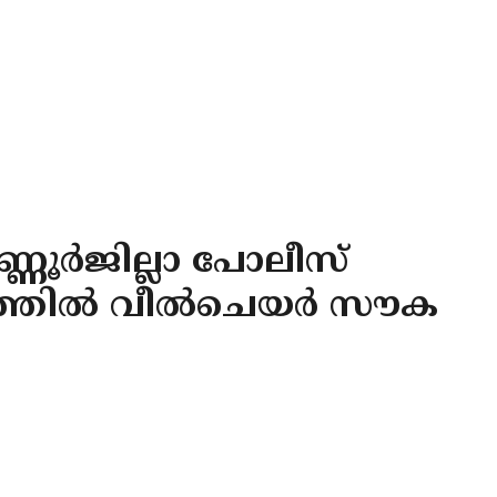
്ണൂർജില്ലാ പോലീസ്
യത്തിൽ വീൽചെയർ സൗക