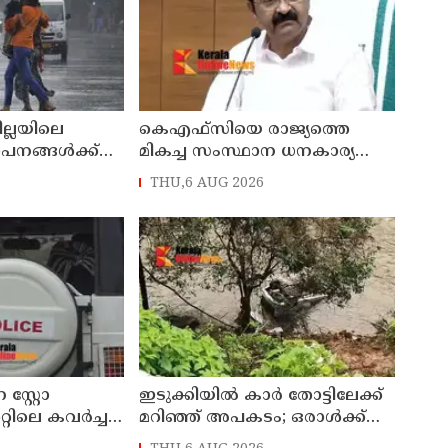
ില്ലയിലെ
കെഎഫ്‌സിയെ രാജ്യത്തെ
ഥാപനങ്ങൾക്ക്
മികച്ച സംസ്ഥാന ധനകാര്യ
സ്ഥാപനമാക്കും: മുഖ്യമന്ത്രി വി
THU,6 AUG 2026
ഡി സതീശൻ
സ്റ്റോ
ഇടുക്കിയിൽ കാർ തോട്ടിലേക്ക്
്റിലെ കവർച്ച :
മറിഞ്ഞ് അപകടം; ഒരാൾക്ക്
േശിനികളായ നാല്
ദാരുണാന്ത്യം