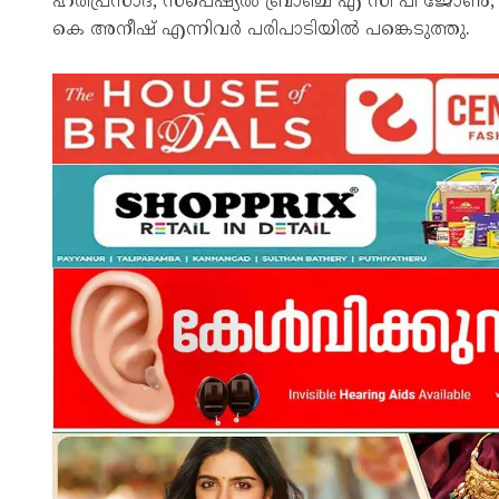
ഹരിപ്രസാദ്, സ്പെഷ്യൽ ബ്രാഞ്ച് എ സി പി ജോൺ,
കെ അനീഷ് എന്നിവർ പരിപാടിയിൽ പങ്കെടുത്തു.