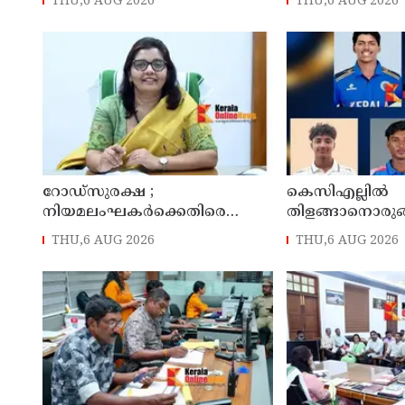
THU,6 AUG 2026
THU,6 AUG 2026
പ്രതികൾ പിടി
റോഡ്‌സുരക്ഷ ;
കെസിഎല്ലിൽ
നിയമലംഘകർക്കെതിരെ
തിളങ്ങാനൊരുങ്
കർശന നടപടി: കൊല്ലം ജില്ലാ
THU,6 AUG 2026
THU,6 AUG 2026
കലക്ടർ