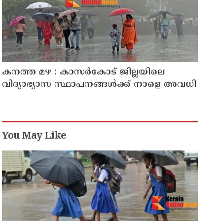
കനത്ത മഴ : കാസർകോട് ജില്ലയിലെ
വിദ്യാഭ്യാസ സ്ഥാപനങ്ങൾക്ക് നാളെ അവധി
You May Like