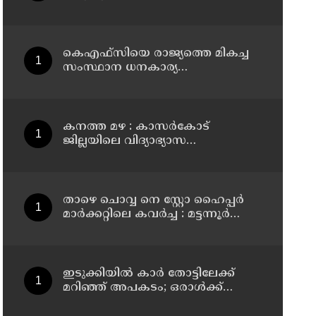
നാളെ അവധി
കെഎഫ്‌സിയെ രാജ്യത്തെ മികച്ച
സംസ്ഥാന ധനകാര്യ
സ്ഥാപനമാക്കും: മുഖ്യമന്ത്രി വി ഡി
സതീശൻ
കനത്ത മഴ : കാസർകോട്
ജില്ലയിലെ വിദ്യാഭ്യാസ
സ്ഥാപനങ്ങൾക്ക് നാളെ അവധി
താഴെ ചൊവ്വ നെ സ്റ്റോ ഹൈപ്പർ
മാർക്കറ്റിലെ കവർച്ച : മട്ടന്നൂർ
സ്വദേശിനികളായ നാല് പ്രതികൾ
പിടിയിൽ
ഇടുക്കിയിൽ കാർ തോട്ടിലേക്ക്
മറിഞ്ഞ് അപകടം; ഒരാൾക്ക്
ദാരുണാന്ത്യം