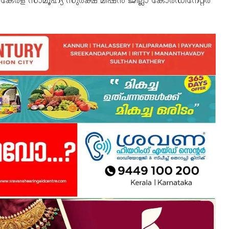
 കേരള സാമൂഹ്യ സുരക്ഷ മിഷൻ ജില്ലാ കോർഡിനേറ്റർ