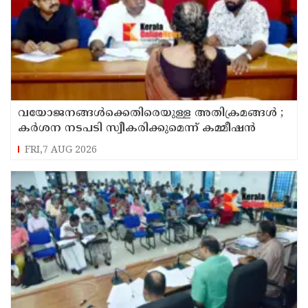
വയോജനങ്ങൾക്കെതിരെയുള്ള അതിക്രമങ്ങൾ ;
കർശന നടപടി സ്വീകരിക്കുമെന്ന് കമ്മീഷൻ
FRI,7 AUG 2026