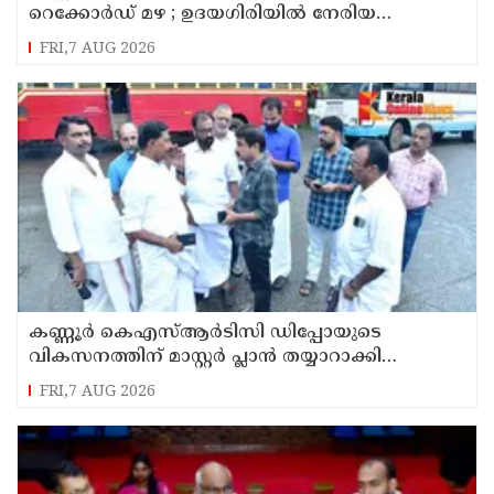
റെക്കോർഡ് മഴ ; ഉദയഗിരിയിൽ നേരിയ
ഉരുൾപൊട്ടൽ; 13 പേരെ ക്യാമ്പിലേക്ക് മാറ്റി
FRI,7 AUG 2026
കണ്ണൂർ കെഎസ്ആർടിസി ഡിപ്പോയുടെ
വികസനത്തിന് മാസ്റ്റർ പ്ലാൻ തയ്യാറാക്കി
സമർപ്പിക്കും : ടി ഒ മോഹനൻ എം എൽ എ
FRI,7 AUG 2026