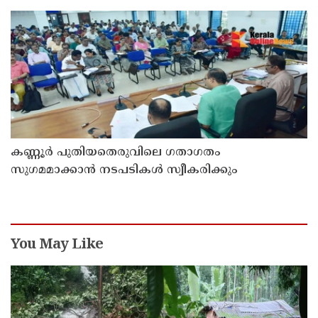
കണ്ണൂർ പുതിയതെരുവിലെ ഗതാഗതം
സുഗമമാക്കാന്‍ നടപടികള്‍ സ്വീകരിക്കും
You May Like