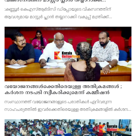
വികസനത്തിന് മാസ്റ്റർ പ്ലാൻ തയ്യാറാക്കി
സമർപ്പിക്കും : ടി ഒ മോഹനൻ എം എൽ എ
:കണ്ണൂർ കെഎസ്ആർടിസി ഡിപ്പോയുടെ വികസനത്തിന്
ആവശ്യമായ മാസ്റ്റർ പ്ലാൻ തയ്യാറാക്കി വകുപ്പ് മന്ത്രിക്ക്
സമർപ്പിക്കുമെന്ന് അഡ്വ.ടി ഒ മോഹനൻ എംഎൽഎ അറിയിച്ചു.
ഡിപ്പോയ്ക്ക് നാല് ഏക്കറിൽ അധികം വരുന്ന സ്ഥലമുണ്ട്
വയോജനങ്ങൾക്കെതിരെയുള്ള അതിക്രമങ്ങൾ ;
കർശന നടപടി സ്വീകരിക്കുമെന്ന് കമ്മീഷൻ
സംസ്ഥാനത്ത് വയോജനങ്ങളുടെ പരാതികൾ ഏറിവരുന്ന
സാഹചര്യത്തിൽ ഇവർക്കെതിരെയുള്ള അതിക്രമങ്ങളിൽ കർശന
നടപടി സ്വീകരിക്കുമെന്ന് വയോജന കമ്മീഷൻ ചെയർമാൻ അഡ്വ.
കെ. സോമപ്രസാദ്.