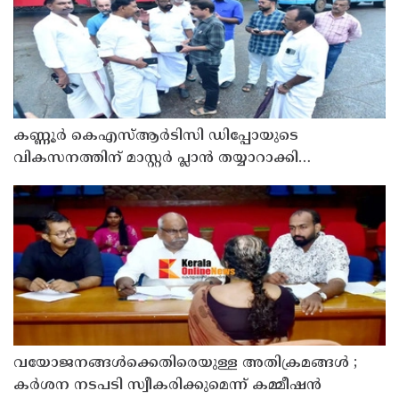
കണ്ണൂർ കെഎസ്ആർടിസി ഡിപ്പോയുടെ
വികസനത്തിന് മാസ്റ്റർ പ്ലാൻ തയ്യാറാക്കി
സമർപ്പിക്കും : ടി ഒ മോഹനൻ എം എൽ എ
വയോജനങ്ങൾക്കെതിരെയുള്ള അതിക്രമങ്ങൾ ;
കർശന നടപടി സ്വീകരിക്കുമെന്ന് കമ്മീഷൻ