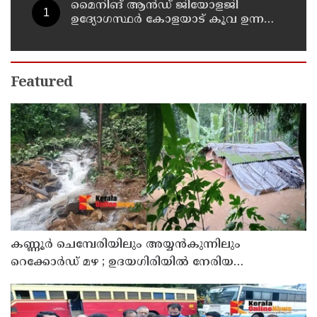
മൈനിങ് ആൻഡ്​ ജിയോളജി
ഉദ്യോഗസ്ഥർ കോളയാട് കൂവ ഉന്നതി
സന്ദർശിച്ചു
Featured
കണ്ണൂർ ചെമ്പേരിയിലും അയ്യൻകുന്നിലും
റെക്കോർഡ് മഴ ; ഉദയഗിരിയിൽ നേരിയ
ഉരുൾപൊട്ടൽ; 13 പേരെ ക്യാമ്പിലേക്ക് മാറ്റി