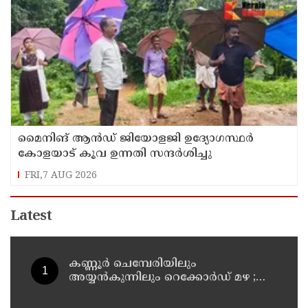
മൈനിങ് ആൻഡ്​ ജിയോളജി ഉദ്യോഗസ്ഥർ
കോളയാട് കൂവ ഉന്നതി സന്ദർശിച്ചു
FRI,7 AUG 2026
Latest
കണ്ണൂർ ചെമ്പേരിയിലും
അയ്യൻകുന്നിലും റെക്കോർഡ് മഴ ;
ഉദയഗിരിയിൽ നേരിയ ഉരുൾപൊട്ടൽ;
13 പേരെ ക്യാമ്പിലേക്ക് മാറ്റി