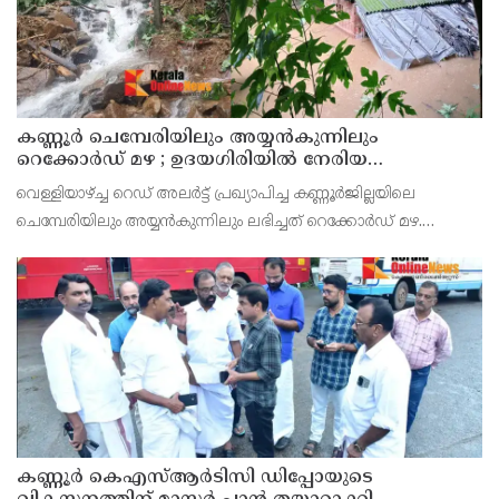
കണ്ണൂർ ചെമ്പേരിയിലും അയ്യൻകുന്നിലും
റെക്കോർഡ് മഴ ; ഉദയഗിരിയിൽ നേരിയ
ഉരുൾപൊട്ടൽ; 13 പേരെ ക്യാമ്പിലേക്ക് മാറ്റി
വെള്ളിയാഴ്ച്ച റെഡ് അലർട്ട് പ്രഖ്യാപിച്ച കണ്ണൂർജില്ലയിലെ
ചെമ്പേരിയിലും അയ്യൻകുന്നിലും ലഭിച്ചത് റെക്കോർഡ് മഴ.
രാവിലെ 8.30 മുതലുള്ള ഏഴ് മണിക്കൂറിൽ ചെമ്പേരിയിൽ ലഭിച്ച 96
മില്ലിമീറ്റർ മഴ ആ സമയം സംസ്ഥാനത്ത
കണ്ണൂർ കെഎസ്ആർടിസി ഡിപ്പോയുടെ