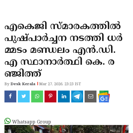
KOZHIKODE
WAYANAD
എകെജി സ്മാരകത്തില്‍
KANNUR
പുഷ്പാര്‍ച്ചന നടത്തി ധർ
KASARAGOD
മ്മടം മണ്ഡലം എൻ.ഡി.
എ സ്ഥാനാർത്ഥി കെ. ര
ഞ്ജിത്ത്
By
Desk Kerala
Mar 27, 2026, 23:23 IST
Whatsapp Group