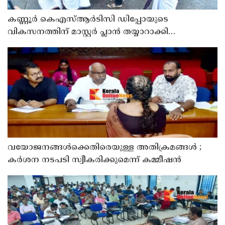
കണ്ണൂർ കെഎസ്ആർടിസി ഡിപ്പോയുടെ
വികസനത്തിന് മാസ്റ്റർ പ്ലാൻ തയ്യാറാക്കി
സമർപ്പിക്കും : ടി ഒ മോഹനൻ എം എൽ എ
വയോജനങ്ങൾക്കെതിരെയുള്ള അതിക്രമങ്ങൾ ;
കർശന നടപടി സ്വീകരിക്കുമെന്ന് കമ്മീഷൻ