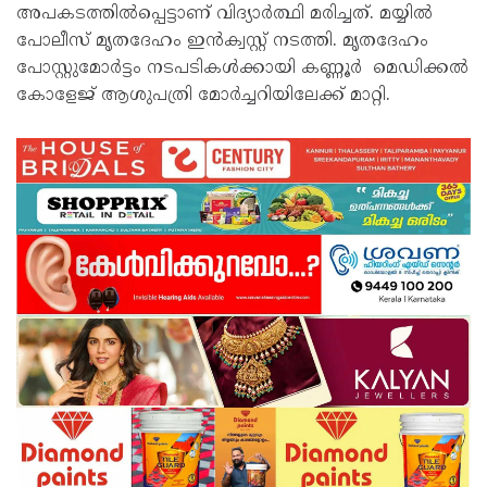
അപകടത്തിൽപ്പെട്ടാണ് വിദ്യാർത്ഥി മരിച്ചത്. മയ്യിൽ
പോലീസ് മൃതദേഹം ഇൻക്വസ്റ്റ് നടത്തി. മൃതദേഹം
പോസ്റ്റുമോർട്ടം നടപടികൾക്കായി കണ്ണൂർ മെഡിക്കൽ
കോളേജ് ആശുപത്രി മോർച്ചറിയിലേക്ക് മാറ്റി.