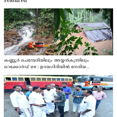
Featured
കണ്ണൂർ ചെമ്പേരിയിലും അയ്യൻകുന്നിലും
റെക്കോർഡ് മഴ ; ഉദയഗിരിയിൽ നേരിയ
ഉരുൾപൊട്ടൽ; 13 പേരെ ക്യാമ്പിലേക്ക് മാറ്റി