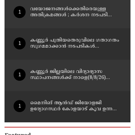
വയോജനങ്ങൾക്കെതിരെയുള്ള
അതിക്രമങ്ങൾ ; കർശന നടപടി
സ്വീകരിക്കുമെന്ന് കമ്മീഷൻ
കണ്ണൂർ പുതിയതെരുവിലെ ഗതാഗതം
സുഗമമാക്കാന്‍ നടപടികള്‍
സ്വീകരിക്കും
കണ്ണൂർ ജില്ലയിലെ വിദ്യാഭ്യാസ
സ്ഥാപനങ്ങള്‍ക്ക് നാളെ(8/8/26)
അവധി പ്രഖ്യാപിച്ചു
മൈനിങ് ആൻഡ്​ ജിയോളജി
ഉദ്യോഗസ്ഥർ കോളയാട് കൂവ ഉന്നതി
സന്ദർശിച്ചു