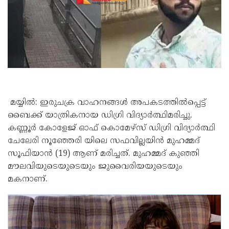
മയ്യിൽ: ഇരുചക്ര വാഹനങ്ങൾ അപകടത്തിൽപ്പെട്ട്
ബൈക്ക് യാത്രികനായ ഡിഗ്രി വിദ്യാർത്ഥിമരിച്ചു.
കണ്ണൂർ കോളേജ് ഓഫ് കൊമേഴ്‌സ് ഡിഗ്രി വിദ്യാർത്ഥി
ചേലേരി നൂഞ്ഞേരി യിലെ സഫവില്ലയിൻ മുഹമ്മദ്
സൂഫിയാൻ (19) ആണ് മരിച്ചത്. മുഹമ്മദ് കുഞ്ഞി
മൗലവിയുടെയുടെയും ജുവൈരിയയുടെയും
മകനാണ്.