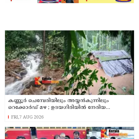
കണ്ണൂർ ചെമ്പേരിയിലും അയ്യൻകുന്നിലും
റെക്കോർഡ് മഴ ; ഉദയഗിരിയിൽ നേരിയ
ഉരുൾപൊട്ടൽ; 13 പേരെ ക്യാമ്പിലേക്ക് മാറ്റി
FRI,7 AUG 2026