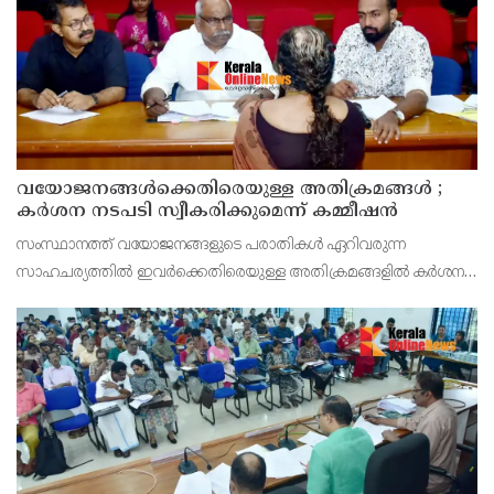
വയോജനങ്ങൾക്കെതിരെയുള്ള അതിക്രമങ്ങൾ ;
കർശന നടപടി സ്വീകരിക്കുമെന്ന് കമ്മീഷൻ
സംസ്ഥാനത്ത് വയോജനങ്ങളുടെ പരാതികൾ ഏറിവരുന്ന
സാഹചര്യത്തിൽ ഇവർക്കെതിരെയുള്ള അതിക്രമങ്ങളിൽ കർശന
നടപടി സ്വീകരിക്കുമെന്ന് വയോജന കമ്മീഷൻ ചെയർമാൻ അഡ്വ.
കെ. സോമപ്രസാദ്.