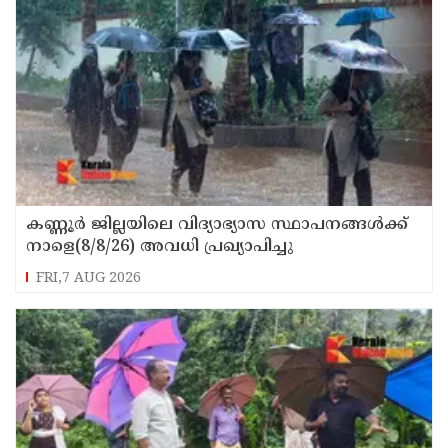
കണ്ണൂർ ജില്ലയിലെ വിദ്യാഭ്യാസ സ്ഥാപനങ്ങള്‍ക്ക്
നാളെ(8/8/26) അവധി പ്രഖ്യാപിച്ചു
FRI,7 AUG 2026