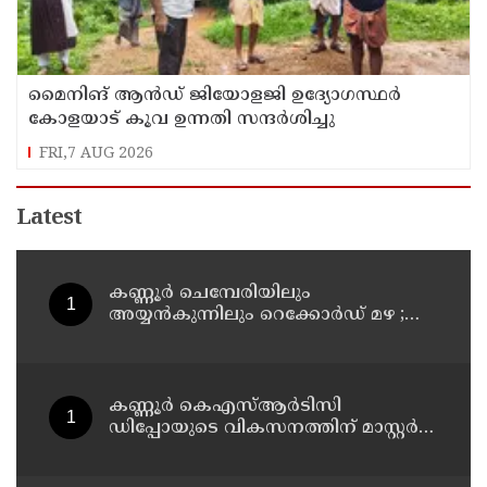
മൈനിങ് ആൻഡ്​ ജിയോളജി ഉദ്യോഗസ്ഥർ
കോളയാട് കൂവ ഉന്നതി സന്ദർശിച്ചു
FRI,7 AUG 2026
Latest
കണ്ണൂർ ചെമ്പേരിയിലും
അയ്യൻകുന്നിലും റെക്കോർഡ് മഴ ;
ഉദയഗിരിയിൽ നേരിയ ഉരുൾപൊട്ടൽ;
13 പേരെ ക്യാമ്പിലേക്ക് മാറ്റി
കണ്ണൂർ കെഎസ്ആർടിസി
ഡിപ്പോയുടെ വികസനത്തിന് മാസ്റ്റർ
പ്ലാൻ തയ്യാറാക്കി സമർപ്പിക്കും : ടി ഒ
മോഹനൻ എം എൽ എ