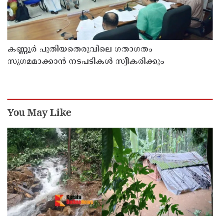
കണ്ണൂർ പുതിയതെരുവിലെ ഗതാഗതം
സുഗമമാക്കാന്‍ നടപടികള്‍ സ്വീകരിക്കും
You May Like