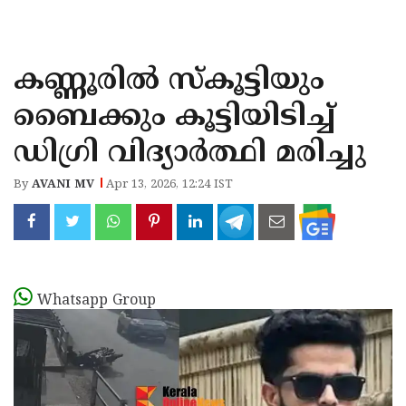
KOZHIKODE
WAYANAD
കണ്ണൂരിൽ സ്‌കൂട്ടിയും
KANNUR
ബൈക്കും കൂട്ടിയിടിച്ച്
KASARAGOD
ഡിഗ്രി വിദ്യാർത്ഥി മരിച്ചു
By
AVANI MV
Apr 13, 2026, 12:24 IST
Whatsapp Group