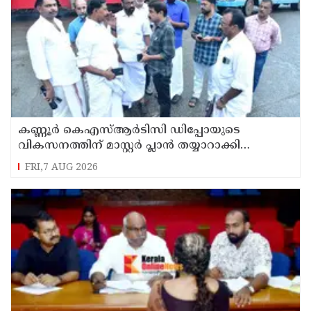
കണ്ണൂർ കെഎസ്ആർടിസി ഡിപ്പോയുടെ
വികസനത്തിന് മാസ്റ്റർ പ്ലാൻ തയ്യാറാക്കി
സമർപ്പിക്കും : ടി ഒ മോഹനൻ എം എൽ എ
FRI,7 AUG 2026