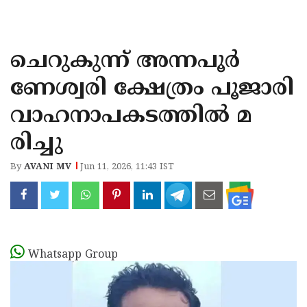
KOZHIKODE
WAYANAD
ചെറുകുന്ന് അന്നപൂർ
KANNUR
ണേശ്വരി ക്ഷേത്രം പൂജാരി
KASARAGOD
വാഹനാപകടത്തിൽ മ
രിച്ചു
By
AVANI MV
Jun 11, 2026, 11:43 IST
Whatsapp Group