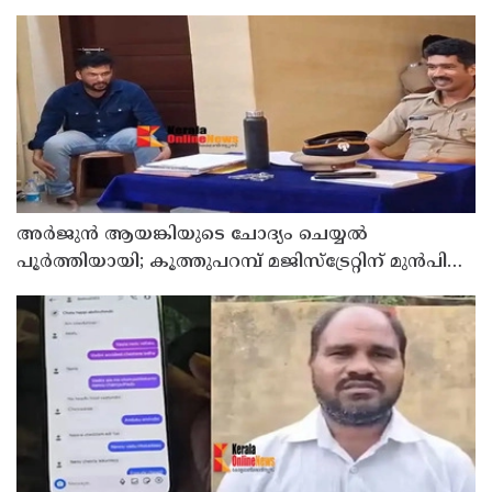
അര്‍ജുന്‍ ആയങ്കിയുടെ ചോദ്യം ചെയ്യല്‍
പൂര്‍ത്തിയായി; കൂത്തുപറമ്പ് മജിസ്ട്രേറ്റിന് മുൻപില്‍
ഹാജരാക്കും