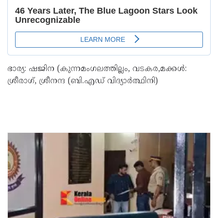
ഭാര്യ: ഷജിന (കുന്നമംഗലത്തില്ലം, വടകര,മക്കൾ:
ശ്രീരാഗ്, ശ്രീനന്ദ (ബി.എഡ് വിദ്യാർത്ഥിനി)