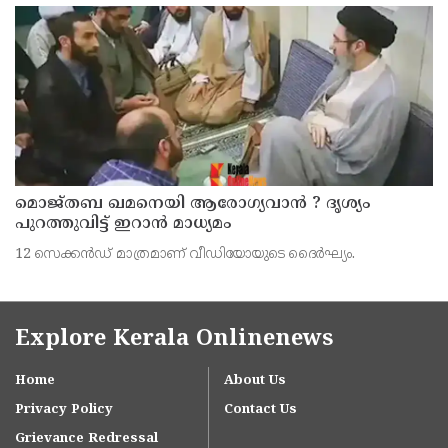
മൊജ്തബ ഖമനെയി ആരോഗ്യവാന്‍ ? ദൃശ്യം
പുറത്തുവിട്ട് ഇറാന്‍ മാധ്യമം
12 സെക്കന്‍ഡ് മാത്രമാണ് വീഡിയോയുടെ ദൈര്‍ഘ്യം.
Explore Kerala Onlinenews
Home
About Us
Privacy Policy
Contact Us
Grievance Redressal