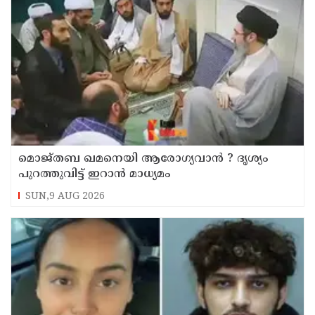
മൊജ്തബ ഖമനെയി ആരോഗ്യവാന്‍ ? ദൃശ്യം
പുറത്തുവിട്ട് ഇറാന്‍ മാധ്യമം
SUN,9 AUG 2026