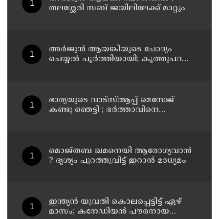
തലശ്ശേരി സബ് ജയിലിലേക്ക് മാറ്റും
അര്‍ജുന്‍ ആയങ്കിയുടെ ചോദ്യം
ചെയ്യല്‍ പൂര്‍ത്തിയായി; കൂത്തുപറമ്പ്
മജിസ്ട്രേറ്റിന് മുൻപില്‍ ഹാജരാക്കും
ഭാര്യയുടെ വാട്സ്ആപ്പ് മെസേജ്
കണ്ടു ഞെട്ടി ; ഭര്‍ത്താവിനെ
കൊലപ്പെടുത്തി മരണം
റോഡപകടമാക്കി മാറ്റാന്‍
കാമുകനുമായി പദ്ധതിയിട്ട
യുവതിയും സുഹൃത്തും ഒളിവില്‍
മൊജ്തബ ഖമനെയി ആരോഗ്യവാന്‍
? ദൃശ്യം പുറത്തുവിട്ട് ഇറാന്‍ മാധ്യമം
ഇന്ത്യന്‍ യുവതി കൊലപ്പെട്ടിട്ട് ഏഴ്
മാസം; കനേഡിയന്‍ പൗരനായ