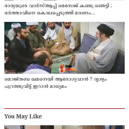
ഭാര്യയുടെ വാട്സ്ആപ്പ് മെസേജ് കണ്ടു ഞെട്ടി ;
ഭര്‍ത്താവിനെ കൊലപ്പെടുത്തി മരണം
റോഡപകടമാക്കി മാറ്റാന്‍ കാമുകനുമായി
പദ്ധതിയിട്ട യുവതിയും സുഹൃത്തും ഒളിവില്‍
മൊജ്തബ ഖമനെയി ആരോഗ്യവാന്‍ ? ദൃശ്യം
പുറത്തുവിട്ട് ഇറാന്‍ മാധ്യമം
You May Like