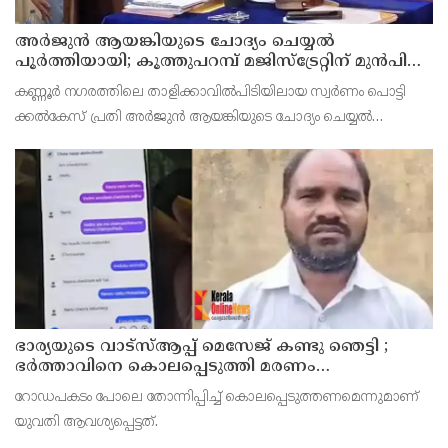
അര്‍ജുന്‍ ആയങ്കിയുടെ ചോദ്യം ചെയ്യല്‍
പൂര്‍ത്തിയായി; കൂത്തുപറമ്പ് മജിസ്ട്രേറ്റിന് മുൻപില്‍
ഹാജരാക്കും
കണ്ണൂർ നഗരത്തിലെ താളിക്കാവിൽപിടിയിലായ സ്വർണം പൊട്ടി
ക്കൽകേസ് പ്രതി അര്‍ജുന്‍ ആയങ്കിയുടെ ചോദ്യം ചെയ്യല്‍
പൂര്‍ത്തിയായി. കൂത്തുപറമ്പ് മജിസ് ട്രേറ്റിന് മുന്നില്‍
ഭാര്യയുടെ വാട്സ്ആപ്പ് മെസേജ് കണ്ടു ഞെട്ടി ;
ഭര്‍ത്താവിനെ കൊലപ്പെടുത്തി മരണം
റോഡപകടമാക്കി മാറ്റാന്‍ കാമുകനുമായി
റോഡപകടം പോലെ തോന്നിപ്പിച്ച് കൊലപ്പെടുത്തണമെന്നുമാണ്
പദ്ധതിയിട്ട യുവതിയും സുഹൃത്തും ഒളിവില്‍
യുവതി ആവശ്യപ്പെട്ടത്.