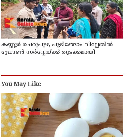
കണ്ണൂർ ചെറുപുഴ, പുളിങ്ങോം വില്ലേജിൽ
ഡ്രോൺ സർവ്വേയ്ക്ക് തുടക്കമായി
You May Like