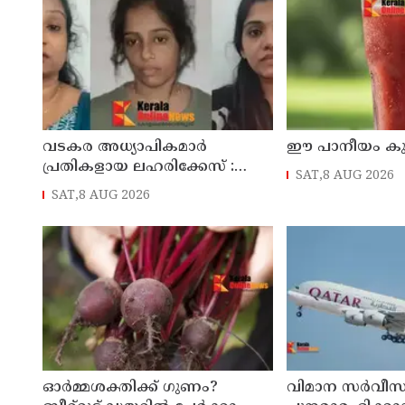
വടകര അധ്യാപികമാര്‍
ഈ പാനീയം കുടി
പ്രതികളായ ലഹരിക്കേസ് :
SAT,8 AUG 2026
അന്വേഷണം സംസ്ഥാനത്തിന്
SAT,8 AUG 2026
പുറത്തേയ്ക്ക്
ഓർമ്മശക്തിക്ക് ഗുണം?
വിമാന സര്‍വീസ