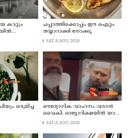
യ കാറ്റും
ചപ്പാത്തിക്കൊപ്പം ഈ ഐറ്റം
ില്‍
തയ്യാറാക്കി നോക്കൂ
െ അസ്ഥിര
SAT,8 AUG 2026
യും ഒരുമിച്ച
ഔദ്യോഗിക വാഹനം വരാന്‍
വൈകി; ഓട്ടോറിക്ഷയില്‍ യാത്ര
ചെയ്ത് കേന്ദ്രമന്ത്രി സുരേഷ്
SAT,8 AUG 2026
ഗോപി