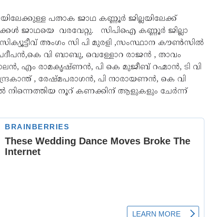
ലേക്കുള്ള പതാക ജാഥ കണ്ണൂർ ജില്ലയിലേക്ക്
േതാക്കൾ ജാഥയെ വരവേറ്റു. സിപിഐ കണ്ണൂർ ജില്ലാ
്സിക്യൂട്ടീവ് അംഗം സി പി മുരളി ,സംസ്ഥാന കൗൺസിൽ
 പ്രദീപൻ,കെ വി ബാബു, വെള്ളോറ രാജൻ , താവം
ാലൻ, എം രാമകൃഷ്ണൻ, പി കെ മുജീബ് റഹ്മാൻ, ടി വി
ദ്രകാന്ത് , രേഷ്മപരാഗൻ, പി നാരായണൻ, കെ വി
ൽ നിന്നെത്തിയ നൂറ് കണക്കിന് ആളുകളും ചേർന്ന്