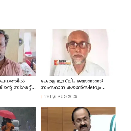
ഥാപനത്തിൽ
കേരള മുസ്‌ലിം ജമാഅത്ത്
തിന്റെ സിഗരറ്റ്
സംസ്ഥാന കൗൺസിലറും
നാട്
തളിപ്പറമ്പിലെ മുതിർന്ന മാധ്യമ
THU,6 AUG 2026
സെയിൽസ്മാൻ
പ്രവർത്തകനുമായ ബി എ
പിടിയിൽ
അലി മൊഗ്രാൽ നിര്യാതനായി