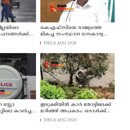
ില്ലയിലെ
കെഎഫ്‌സിയെ രാജ്യത്തെ
ഥാപനങ്ങൾക്ക്
മികച്ച സംസ്ഥാന ധനകാര്യ
സ്ഥാപനമാക്കും: മുഖ്യമന്ത്രി വി
THU,6 AUG 2026
ഡി സതീശൻ
സ്റ്റോ
ഇടുക്കിയിൽ കാർ തോട്ടിലേക്ക്
്റിലെ കവർച്ച :
മറിഞ്ഞ് അപകടം; ഒരാൾക്ക്
േശിനികളായ നാല്
ദാരുണാന്ത്യം
THU,6 AUG 2026
യിൽ