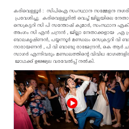
കരിവെള്ളൂർ : സിപിഐ സംസ്ഥാന സമ്മേളന നഗരിയി
പ്രവേശിച്ചു. കരിവെള്ളൂരിൽ വെച്ച് ജില്ലയിലെ ന
സെക്രട്ടറി സി പി സന്തോഷ് കുമാർ, സംസ്ഥാന എക
അംഗം സി എൻ ചന്ദ്രൻ , ജില്ലാ നേതാക്കളായ ,എ
ബാലകൃഷ്ണൻ, പയ്യന്നൂർ മണ്ഡലം സെക്രട്ടറി വി ബ
നാരായണൻ , പി വി ബാബു രാജേന്ദ്രൻ, കെ ആർ ചന്
സാഗർ എന്നിവരും മണ്ഡലത്തിൻ്റെ വിവിധ ഭാഗങ്ങളി
ജാഥക്ക് ഉജ്ജ്വല വരവേൽപ്പ് നൽകി.