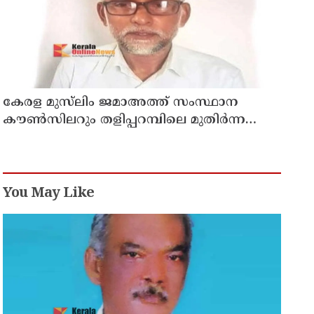
കേരള മുസ്‌ലിം ജമാഅത്ത് സംസ്ഥാന
കൗൺസിലറും തളിപ്പറമ്പിലെ മുതിർന്ന
മാധ്യമ പ്രവർത്തകനുമായ ബി എ അലി
മൊഗ്രാൽ നിര്യാതനായി
You May Like