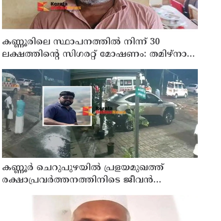
കണ്ണൂരിലെ സ്ഥാപനത്തിൽ നിന്ന് 30
ലക്ഷത്തിന്റെ സിഗരറ്റ് മോഷണം: തമിഴ്‌നാട്
സ്വദേശിയായ സെയിൽസ്മാൻ
തെങ്കാശിയിൽ പിടിയിൽ
കണ്ണൂർ ചെറുപുഴയിൽ പ്രളയമുഖത്ത്
രക്ഷാപ്രവർത്തനത്തിനിടെ ജീവൻ
നഷ്ടപ്പെട്ട ആർ. രാജേഷിൻ്റെ ഭൗതിക
ശരീരത്തോട് അനാദരവ് കാണിച്ചതായി
ആരോപണം