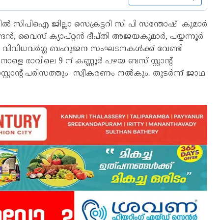
ൽ സിപിഐ ജില്ലാ സെക്രട്ടറി സി പി സന്തോഷ് കുമാർ
ദ്രൻ, വൈസ് ക്യാപ്റ്റൻ ദീപ്തി അജയകുമാർ, പയ്യന്നൂർ
്ചു. വിവിധവർഗ്ഗ ബഹുജന സംഘടനകൾക്ക് വേണ്ടി
ളെ രാവിലെ 9 ന് കണ്ണൂർ പഴയ ബസ് സ്റ്റാൻ്റ്
റ്റാൻ്റ് പരിസത്തും സ്വീകരണം നൽകും. തുടർന്ന് ജാഥ