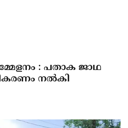
്മേളനം : പതാക ജാഥ
സ്വീകരണം നൽകി