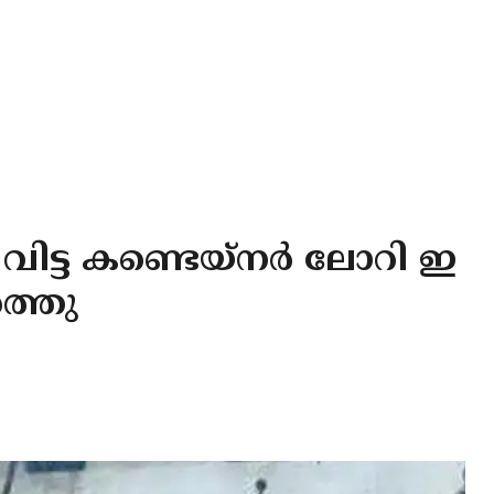
 വിട്ട കണ്ടെയ്നർ ലോറി ഇ
ർത്തു