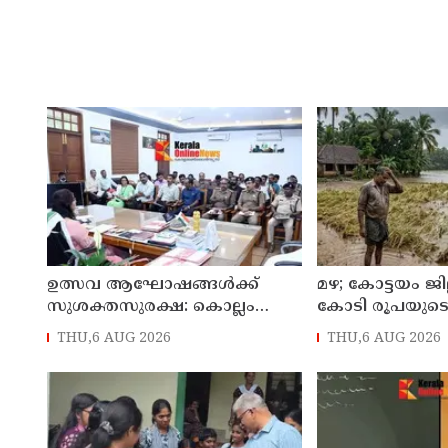
ഉത്സവ ആഘോഷങ്ങൾക്ക്
മഴ; കോട്ടയം ജി
സുശക്തസുരക്ഷ: കൊല്ലം
കോടി രൂപയുട
ജില്ലാ കലക്ടർ
THU,6 AUG 2026
THU,6 AUG 2026