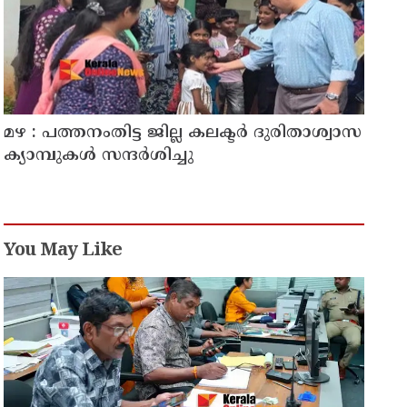
മഴ : പത്തനംതിട്ട ജില്ല കലക്ടർ ദുരിതാശ്വാസ
ക്യാമ്പുകൾ സന്ദർശിച്ചു
You May Like