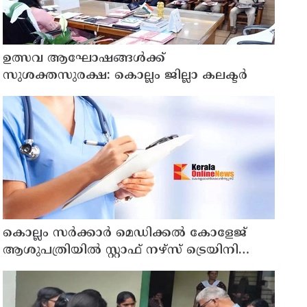
ഉത്സവ ആഘോഷങ്ങൾക്ക്
സുശക്തസുരക്ഷ: കൊല്ലം ജില്ലാ കലക്ടർ
കൊല്ലം സർക്കാർ മെഡിക്കൽ കോളേജ്
ആശുപത്രിയിൽ സ്റ്റാഫ് നഴ്‌സ് ട്രെയിനി
നിയമനം