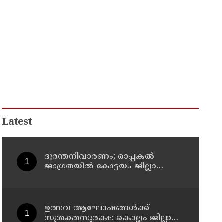
Latest
ദുരന്തനിവാരണം; രാപ്പകൽ
ജാഗ്രതയിൽ കോട്ടയം ജില്ലാ
എമർജൻസി ഓപ്പറേഷൻ സെന്റർ
ഉത്സവ ആഘോഷങ്ങൾക്ക്
സുശക്തസുരക്ഷ: കൊല്ലം ജില്ലാ