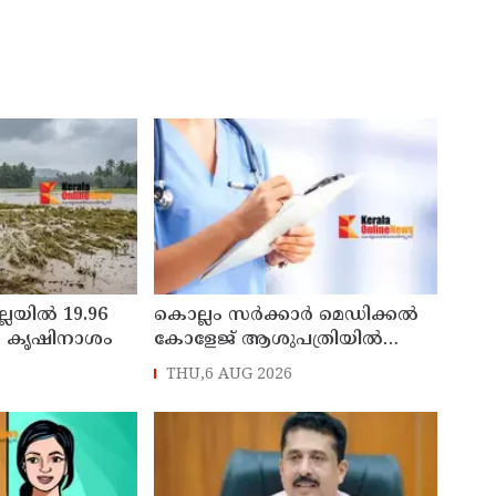
ല്ലയിൽ 19.96
കൊല്ലം സർക്കാർ മെഡിക്കൽ
െ കൃഷിനാശം
കോളേജ് ആശുപത്രിയിൽ
സ്റ്റാഫ് നഴ്‌സ് ട്രെയിനി നിയമനം
THU,6 AUG 2026