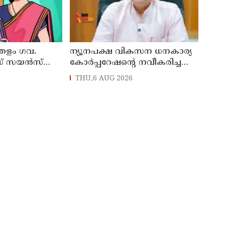
്തളം ഗവ.
ന്യൂനപക്ഷ വികസന ധനകാര്യ
ഡ് സയൻസ്
കോർപ്പറേഷന്റെ നവീകരിച്ച
്യാപക
കാസർകോട് മേഖല ഓഫീസ്
THU,6 AUG 2026
ആഗസ്ത് 10ന് മന്ത്രി
എൻ.ഷംസുദ്ദീൻ നാടിന്
സമർപ്പിക്കും