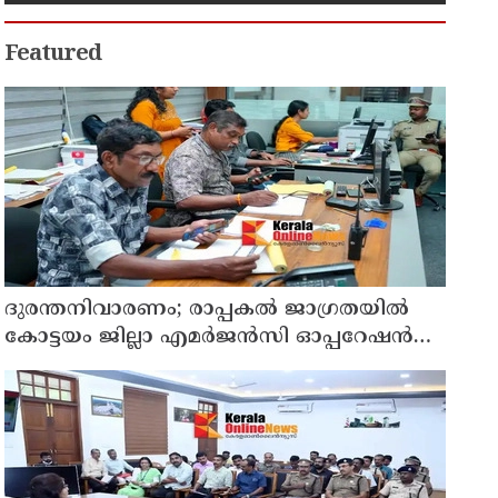
Featured
ദുരന്തനിവാരണം; രാപ്പകൽ ജാഗ്രതയിൽ
കോട്ടയം ജില്ലാ എമർജൻസി ഓപ്പറേഷൻ
സെന്റർ