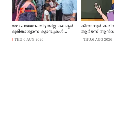
മഴ : പത്തനംതിട്ട ജില്ല കലക്ടർ
കിനാനൂർ-കരിന
ദുരിതാശ്വാസ ക്യാമ്പുകൾ
ആർട്‌സ് ആൻ
സന്ദർശിച്ചു
കോളേജിൽ അധ
THU,6 AUG 2026
THU,6 AUG 2026
നിയമനം