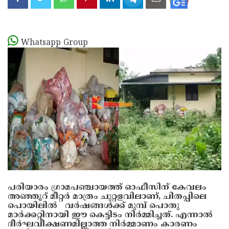
Whatsapp Group
പരിയാരം ഗ്രാമപഞ്ചായത്ത് ഓഫീസിന് കേവലം
അഞ്ഞൂറ് മീറ്റർ മാത്രം ചുറ്റളവിലാണ്, ചിതപ്പിലെ
പൊയിലിൽ വർഷങ്ങൾക്ക് മുമ്പ് പൊതു
മാർക്കറ്റിനായി ഈ കെട്ടിടം നിർമ്മിച്ചത്. എന്നാൽ
ദീർഘവീക്ഷണമില്ലാത്ത നിർമ്മാണം കാരണം