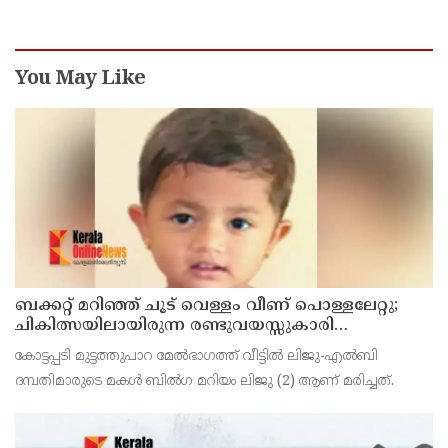
തരൂരിനെതിരെ യൂത്ത് കോണ്‍ഗ്രസ് നേതാവ്
You May Like
ബക്കറ്റ് മറിഞ്ഞ് ചൂട് വെള്ളം വീണ് പൊള്ളലേറ്റു;
ചികിത്സയിലായിരുന്ന രണ്ടുവയസ്സുകാരി
അണുബാധയെ തുടര്‍ന്ന് മരിച്ചു
കോട്ടപ്പടി മുട്ടത്തുപാറ മേല്‍ഭാഗത്ത് വീട്ടില്‍ ലിജു-എല്‍ബി
ദമ്പതിമാരുടെ മകള്‍ ബില്‍ഗ മറിയം ലിജു (2) ആണ് മരിച്ചത്.