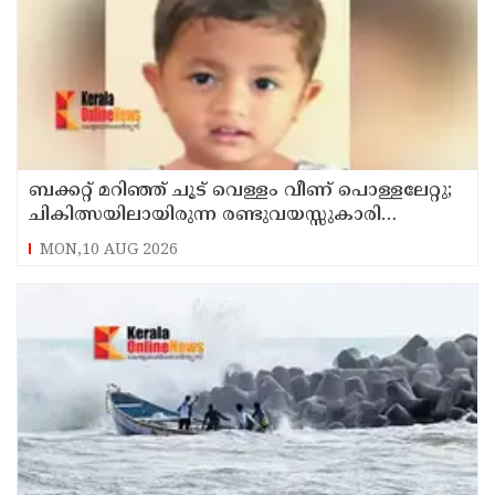
ബക്കറ്റ് മറിഞ്ഞ് ചൂട് വെള്ളം വീണ് പൊള്ളലേറ്റു;
ചികിത്സയിലായിരുന്ന രണ്ടുവയസ്സുകാരി
അണുബാധയെ തുടര്‍ന്ന് മരിച്ചു
MON,10 AUG 2026