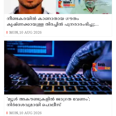
നീണ്ടകരയില്‍ കാണാതായ ഗൗതം
കൃഷ്ണക്കായുള്ള തിരച്ചില്‍ പുനരാരംഭിച്ചു;
നേവിയുടെ ഐഎന്‍എസ് കല്‍പ്പേനി തീരത്ത്
MON,10 AUG 2026
'മ്യൂള്‍ അകൗണ്ടുകളില്‍ ജാഗ്രത വേണം';
നിര്‍ദേശവുമായി പൊലീസ്
MON,10 AUG 2026