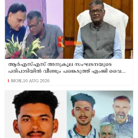
ആര്‍എസ്എസ് അനുകൂല സംഘടനയുടെ
പരിപാടിയില്‍ വീണ്ടും പങ്കെടുത്ത് എംജി വൈസ്
ചാന്‍സലര്‍ ഡോ. ഡി മാവൂത്ത്
MON,10 AUG 2026