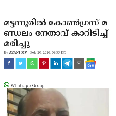
KOZHIKODE
WAYANAD
മട്ടന്നൂരിൽ കോൺഗ്രസ് മ
KANNUR
ണ്ഡലം നേതാവ് കാറിടിച്ച്
KASARAGOD
മരിച്ചു
By
AVANI MV
Feb 20, 2026, 09:55 IST
Whatsapp Group