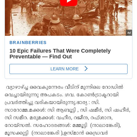
വ്യാഴാഴ്ച്ച വൈകുന്നേരം വീടിന് മുന്നിലെ റോഡിൽ
വെച്ചായിരുന്നു അപകടം. ഗവ. കോൺട്രാക്ടറായി
പ്രവർത്തിച്ചു വരികയായിരുന്നു.ഭാര്യ : സി.
സാറോമ്മ.മക്കൾ: സി ആബൂട്ടി , സി ഷമീർ, സി ഷഹീർ,
സി സമീറ. മരുമക്കൾ: വഹീദ, റജീന, റഫ്ശാന,
റോയ്സൽ. സഹോദരങ്ങൾ: മമ്മൂട്ടി (നാലാങ്കേരി),
മൂസക്കുട്ടി (നാലാങ്കേരി ),ഉസ്മാൻ ഡ്രൈവർ