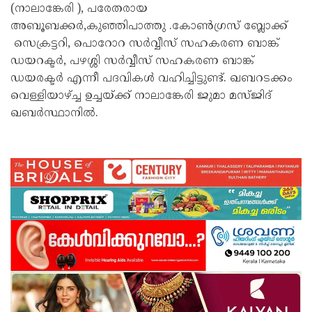
(നാലാങ്കേരി ), പരേതരായ
അബൂബക്കർ,കുഞ്ഞിപാത്തു .കോൺഗ്രസ് ബ്ലോക്ക്
സെക്രട്ടറി, പൊറോറ സർവ്വീസ് സഹകരണ ബാങ്ക്
ഡയറക്ടർ, പഴശ്ശി സർവ്വീസ് സഹകരണ ബാങ്ക്
ഡയരക്ടർ എന്നീ പദവികൾ വഹിച്ചിട്ടുണ്ട്. ഖബറടക്കം
വെള്ളിയാഴ്ച്ച ഉച്ചയ്ക്ക് നാലാങ്കേരി ജുമാ മസ്ജിദ്
ഖബർസ്ഥാനിൽ.