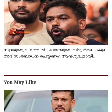
സ്വാതന്ത്ര്യ ദിനത്തില്‍ പ്രധാനമന്ത്രി വിദ്യാര്‍ത്ഥികളെ
അഭിസംബോധന ചെയ്യണം; ആവശ്യവുമായി
അഭിജീത് ദീപ്കെ
You May Like