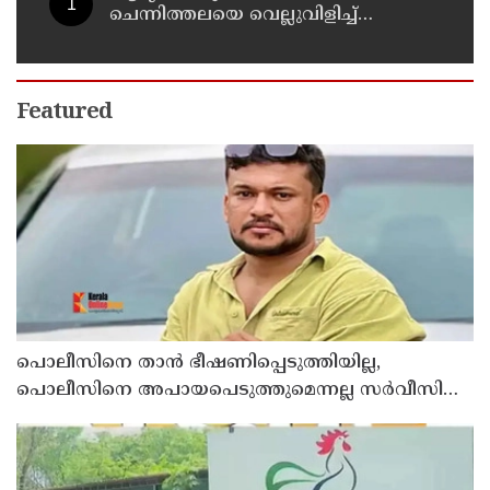
ചെന്നിത്തലയെ വെല്ലുവിളിച്ച്
അ‍ർജുൻ ആയങ്കി ; വിരട്ടരുത്..
വളർന്ന പാർട്ടി വേറെയാണ് !
Featured
പൊലീസിനെ താന്‍ ഭീഷണിപ്പെടുത്തിയില്ല,
പൊലീസിനെ അപായപെടുത്തുമെന്നല്ല സര്‍വീസില്‍
തുടരാന്‍ അനുവദിക്കില്ലെന്നാണ് പറഞ്ഞത് ;
വിശദീകരണവുമായി അര്‍ജുന്‍ ആയങ്കി