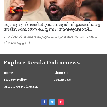
സ്വാതന്ത്ര്യ ദിനത്തില്‍ പ്രധാനമന്ത്രി വിദ്യാര്‍ത്ഥികളെ
അഭിസംബോധന ചെയ്യണം; ആവശ്യവുമായി
അഭിജീത് ദീപ്കെ
സെപ്റ്റംബര്‍ മുതല്‍ രാജ്യവ്യാപക പര്യടനം നടത്താനും സിജെപി
തീരുമാനിച്ചിട്ടുണ്ട്.
Explore Kerala Onlinenews
Home
About Us
Privacy Policy
Contact Us
Grievance Redressal