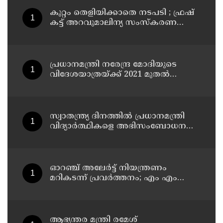
പറഞ്ഞത് ; വിശദീകരണവുമായി
അര്‍ജുന്‍ ആയങ്കി
കുറ്റം തെളിയിക്കാതെ നടപടി ; ഫ്രഷ്
കട്ട് അറവുമാലിന്യ സംസ്‌കരണ
പ്ലാന്റിന് നല്‍കിയ സ്റ്റോപ്പ്
മെമ്മോയില്‍ ഗുരുതര വീഴ്ചയെന്ന്
ഹൈക്കോടതി
പ്രധാനമന്ത്രി നരേന്ദ്ര മോദിയുടെ
വിദേശയാത്രയ്ക്ക് 2021 മുതല്‍
ചെലവായത് 558കോടി രൂപ
സ്വാതന്ത്ര്യ ദിനത്തില്‍ പ്രധാനമന്ത്രി
വിദ്യാര്‍ത്ഥികളെ അഭിസംബോധന
ചെയ്യണം; ആവശ്യവുമായി അഭിജീത്
ദീപ്കെ
ഓറഞ്ച് അലേര്‍ട്ട് നിയന്ത്രണം
മറികടന്ന് പ്രവര്‍ത്തനം; എം എം
മണിയുടെ സഹോദരന്‍ നടത്തുന്ന
സിപ് ലൈന്‍ പൂട്ടിച്ച് അധികൃതര്‍
ആഭ്യന്തര മന്ത്രി രമേശ്