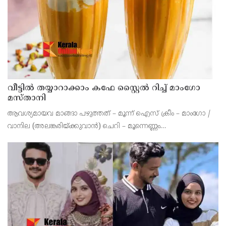
വീട്ടിൽ തയ്യാറാക്കാം കഫേ സ്റ്റൈൽ റിച്ച് മാംഗോ
മസ്താനി
ആവശ്യമായവ മാങ്ങാ പഴുത്തത് – മൂന്ന് ഐസ് ക്രീം – മാംഗോ /
വാനില (അലങ്കരിയ്ക്കുവാന്‍) ചെറി – മൂന്നെണ്ണം
(അലങ്കരിയ്ക്കുവാന്‍) ഡ്രൈ നട്ട്‌സ് – ആല്‍മണ്ട്, പിസ്താ