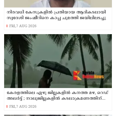
നിരവധി കേസുകളിൽ പ്രതിയായ ആദികടലായി
സ്വദേശി ജംഷീറിനെ കാപ്പ ചുമത്തി ജയിലിലടച്ചു
FRI,7 AUG 2026
കേരളത്തിലെ ഏഴു ജില്ലകളിൽ കനത്ത മഴ, റെഡ്
അലർട്ട് ; നാലുജില്ലകളിൽ കടലാക്രമണത്തിന്
സാധ്യത
FRI,7 AUG 2026