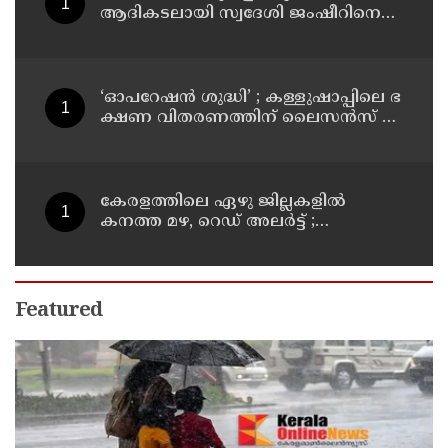
ആദികടലായി സ്വദേശി ജംഷീറിനെ
കാപ്പ ചുമത്തി ജയിലിലടച്ചു
‘ഓ​പ​റേ​ഷ​ൻ ശു​ദ്ധി’ ; ക​ള്ളു​ഷാ​പ്പി​ലെ ഭ​
ക്ഷ​ണ വി​ത​ര​ണ​ത്തി​ന് ലൈ​സ​ൻ​സ് നി​
ർ​ബ​ന്ധ​മാ​ക്കി ഉ​ത്ത​ര​വി​റ​ക്കി എ​ക്​​
സൈ​സ്​ വ​കു​പ്പ്​
കേരളത്തിലെ ഏഴു ജില്ലകളിൽ
കനത്ത മഴ, റെഡ് അലർട്ട് ;
നാലുജില്ലകളിൽ കടലാക്രമണത്തിന്
സാധ്യത
Featured