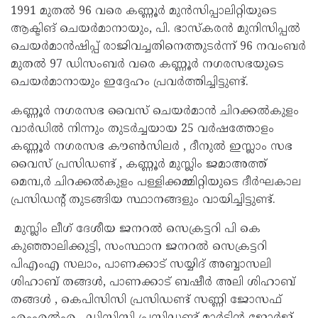
1991 മുതൽ 96 വരെ കണ്ണൂർ മുൻസിപ്പാലിറ്റിയുടെ
ആക്ടിങ് ചെയർമാനായും, പി. ഭാസ്കരൻ മുനിസിപ്പൽ
ചെയർമാൻഷിപ്പ് രാജിവച്ചതിനെത്തുടർന്ന് 96 നവംബർ
മുതൽ 97 ഡിസംബർ വരെ കണ്ണൂർ നഗരസഭയുടെ
ചെയർമാനായും ഇദ്ദേഹം പ്രവർത്തിച്ചിട്ടുണ്ട്.
കണ്ണൂർ നഗരസഭ വൈസ് ചെയർമാൻ ചിറക്കൽകുളം
വാർഡിൽ നിന്നും തുടർച്ചയായ 25 വർഷത്തോളം
കണ്ണൂർ നഗരസഭ കൗൺസിലർ , ദീനുൽ ഇസ്ലാം സഭ
വൈസ് പ്രസിഡണ്ട് , കണ്ണൂർ മുസ്ലിം ജമാഅത്ത്
മെമ്പ,ർ ചിറക്കൽകുളം പള്ളിക്കമ്മിറ്റിയുടെ ദീർഘകാല
പ്രസിഡന്റ് തുടങ്ങിയ സ്ഥാനങ്ങളും വായിച്ചിട്ടുണ്ട്.
മുസ്ലിം ലീഗ് ദേശീയ ജനറൽ സെക്രട്ടറി പി കെ
കുഞ്ഞാലിക്കുട്ടി, സംസ്ഥാന ജനറൽ സെക്രട്ടറി
പിഎംഎ സലാം, പാണക്കാട് സയ്യിദ് അബ്ബാസലി
ശിഹാബ് തങ്ങൾ, പാണക്കാട് ബഷീർ അലി ശിഹാബ്
തങ്ങൾ , കെപിസിസി പ്രസിഡണ്ട് സണ്ണി ജോസഫ്
എംഎൽഎ , ഡിസിസി പ്രസിഡണ്ട് മാർട്ടിൻ ജോർജ് ,