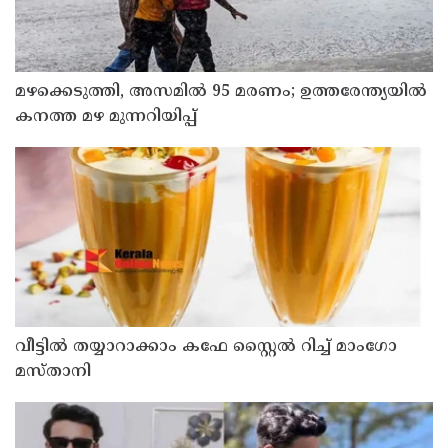
മഴക്കെടുത്തി, അസമിൽ 95 മരണം; ഉത്തരേന്ത്യയില്‍
കനത്ത മഴ മുന്നറിയിപ്പ്
വീട്ടിൽ തയ്യാറാക്കാം കഫേ സ്റ്റൈൽ റിച്ച് മാംഗോ
മസ്താനി