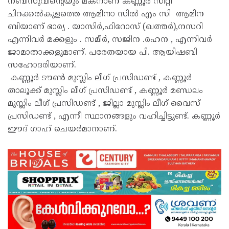
നബീസുവിന്റെയും മകനാണ് കണ്ണൂർ സിറ്റി
ചിറക്കൽകുളത്തെ ആമിനാ സിൽ എം സി ആമിന
ബിയാണ് ഭാര്യ . യാസിർ,ഫിറോസ് (ഖത്തർ),നസറി
എന്നിവർ മക്കളും . സമീർ, സജിന .രഹന , എന്നിവർ
ജാമാതാക്കളുമാണ്. പരേതയായ പി. ആയിഷബി
സഹോദരിയാണ്.
കണ്ണൂർ ടൗൺ മുസ്ലിം ലീഗ് പ്രസിഡണ്ട് , കണ്ണൂർ
താലൂക്ക് മുസ്ലിം ലീഗ് പ്രസിഡണ്ട് , കണ്ണൂർ മണ്ഡലം
മുസ്ലിം ലീഗ് പ്രസിഡണ്ട് , ജില്ലാ മുസ്ലിം ലീഗ് വൈസ്
പ്രസിഡണ്ട് , എന്നീ സ്ഥാനങ്ങളും വഹിച്ചിട്ടുണ്ട്. കണ്ണൂർ
ഈദ് ഗാഹ് ചെയർമാനാണ്.