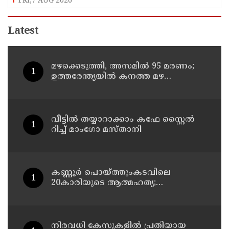
FRI,7 AUG 2026
Latest
മഴക്കെടുത്തി, അസമിൽ 95 മരണം;
ഉത്തരേന്ത്യയില്‍ കനത്ത മഴ
മുന്നറിയിപ്പ്
വീട്ടിൽ തയ്യാറാക്കാം കഫേ സ്റ്റൈൽ
റിച്ച് മാംഗോ മസ്താനി
കണ്ണൂർ പൊയ്ത്തുംകടവിലെ
20കാരിയുടെ ആത്മഹത്യ;
ഭർത്താവിനായി ലുക്കൗട്ട് സർക്കുലർ
നിരവധി കേസുകളിൽ പ്രതിയായ