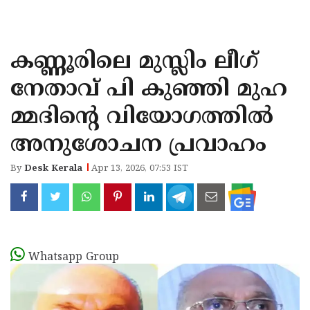
KOZHIKODE
WAYANAD
കണ്ണൂരിലെ മുസ്ലിം ലീഗ്
KANNUR
നേതാവ് പി കുഞ്ഞി മുഹ
KASARAGOD
മ്മദിൻ്റെ വിയോഗത്തിൽ
അനുശോചന പ്രവാഹം
By
Desk Kerala
Apr 13, 2026, 07:53 IST
Whatsapp Group