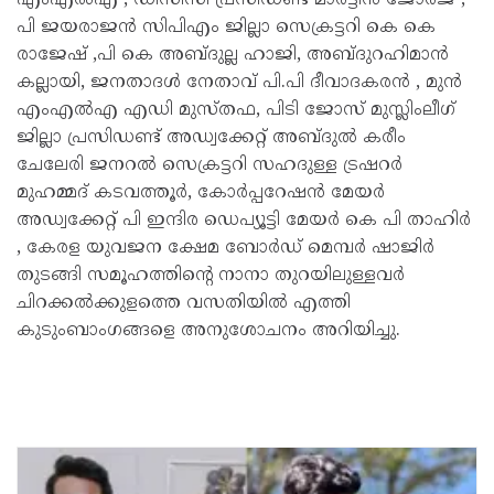
പി ജയരാജൻ സിപിഎം ജില്ലാ സെക്രട്ടറി കെ കെ
രാജേഷ് ,പി കെ അബ്ദുല്ല ഹാജി, അബ്ദുറഹിമാൻ
കല്ലായി, ജനതാദൾ നേതാവ് പി.പി ദീവാദകരൻ , മുൻ
എംഎൽഎ എഡി മുസ്തഫ, പിടി ജോസ് മുസ്ലിംലീഗ്
ജില്ലാ പ്രസിഡണ്ട് അഡ്വക്കേറ്റ് അബ്ദുൽ കരീം
ചേലേരി ജനറൽ സെക്രട്ടറി സഹദുള്ള ട്രഷറർ
മുഹമ്മദ് കടവത്തൂർ, കോർപ്പറേഷൻ മേയർ
അഡ്വക്കേറ്റ് പി ഇന്ദിര ഡെപ്യൂട്ടി മേയർ കെ പി താഹിർ
, കേരള യുവജന ക്ഷേമ ബോർഡ് മെമ്പർ ഷാജിർ
തുടങ്ങി സമൂഹത്തിന്റെ നാനാ തുറയിലുള്ളവർ
ചിറക്കൽക്കുളത്തെ വസതിയിൽ എത്തി
കുടുംബാംഗങ്ങളെ അനുശോചനം അറിയിച്ചു.