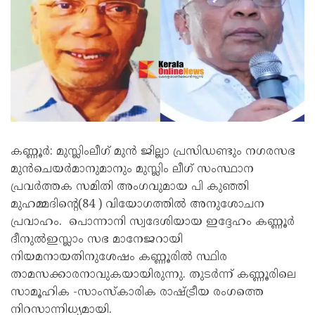
കണ്ണൂർ: മുസ്ലിംലീഗ് മുൻ ജില്ലാ പ്രസിഡണ്ടും നഗരസഭ
മുൻചെയർമാനുമാനും മുസ്ലിം ലീഗ് സംസ്ഥാന
പ്രവർത്തക സമിതി അംഗവുമായ പി കുഞ്ഞി
മുഹമ്മദിൻ്റെ(84 ) വിയോഗത്തിൽ അനുശോചന
പ്രവാഹം. പൊന്നാനി സ്വദേശിയായ ഇദ്ദേഹം കണ്ണൂർ
ദീനുൽഇസ്ലാം സഭ മാനേജറായി
നിയമനായതിനുശേഷം കണ്ണൂരിൽ സ്ഥിര
താമസക്കാരനാവുകയായിരുന്നു. തുടർന്ന് കണ്ണൂരിലെ
സാമൂഹിക -സാംസ്കാരിക രാഷ്ട്രീയ രംഗത്തെ
നിറസാന്നിധ്യമായി.