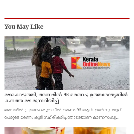
You May Like
മഴക്കെടുത്തി, അസമിൽ 95 മരണം; ഉത്തരേന്ത്യയില്‍
കനത്ത മഴ മുന്നറിയിപ്പ്
അസമില്‍ പ്രളയക്കെടുതിയില്‍ മരണം 95 ആയി ഉയര്‍ന്നു. ആറ്
പേരുടെ മരണം കൂടി സ്ഥിരീകരിച്ചതോടെയാണ് മരണസംഖ്യ
കൂടിയത്. പതിനാല് ജില്ലകളിലായ 1,60,000 പേരെയാണ്
മഴക്കെടുതി ബാധിച്ചത്.