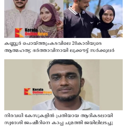
കണ്ണൂർ പൊയ്ത്തുംകടവിലെ 20കാരിയുടെ
ആത്മഹത്യ; ഭർത്താവിനായി ലുക്കൗട്ട് സർക്കുലർ
നിരവധി കേസുകളിൽ പ്രതിയായ ആദികടലായി
സ്വദേശി ജംഷീറിനെ കാപ്പ ചുമത്തി ജയിലിലടച്ചു