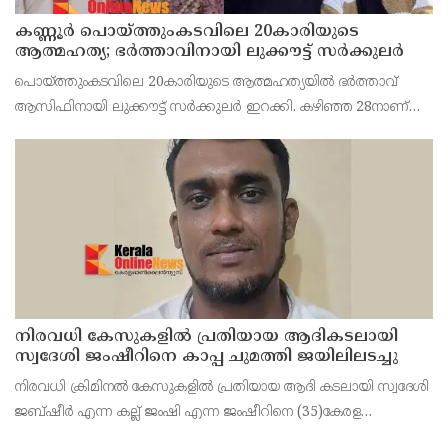
കണ്ണൂർ പൊയ്ത്തുംകടവിലെ 20കാരിയുടെ
ആത്മഹത്യ; ഭർത്താവിനായി ലുക്കൗട്ട് സർക്കുലർ
പൊയ്ത്തുംകടവിലെ 20കാരിയുടെ ആത്മഹത്യയിൽ ഭർത്താവ്
ആസിഫിനായി ലുക്കൗട്ട് സർക്കുലർ ഇറക്കി. കഴിഞ്ഞ 28നാണ്
ഫാത്തിമത്ത് റിസ ജീവനൊടുക്കിയത്. ആസിഫ് ദുബായിലേക്ക്
കടന്നതായാണ് സംശയം.
നിരവധി കേസുകളിൽ പ്രതിയായ ആദികടലായി
സ്വദേശി ജംഷീറിനെ കാപ്പ ചുമത്തി ജയിലിലടച്ചു
നിരവധി ക്രിമിനൽ കേസുകളിൽ പ്രതിയായ ആദി കടലായി സ്വദേശി
ജബ്ഷീർ എന്ന കല്ല് ജംഷി എന്ന ജംഷീറിനെ (35)കേരള
സാമൂഹിക വിരുദ്ധ പ്രവർത്തനങ്ങൾ തടയൽ (കാപ്പ) നിയമ പ്രകാരം