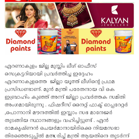
എറണാകുളം ജില്ല മുസ്ലിം ലീഗ് ഓഫീസ്
സെക്രട്ടറിയായി പ്രവർത്തിച്ച ഇദ്ദേഹം
എറണാകുളത്തെ ജില്ലാ യൂത്ത് ലീഗിന്റെ പ്രഥമ
പ്രസിഡണ്ടാണ്. മുൻ മന്ത്രി പരേതനായ വി കെ
ഇബ്രാഹിം കുഞ്ഞ് അന്ന് ജില്ലാ പ്രവർത്തക സമിതി
അംഗമായിരുന്നു . ഫിഷറീസ് നൈറ്റ് ഫാക്ട് ഓപ്പറേറ്റർ
,പൊന്നാനി മൗനത്തിൽ ഇസ്ലാം സഭ മാനേജർ
തുടങ്ങിയ സ്ഥാനങ്ങളും വഹിച്ചിട്ടുണ്ട് . എൻ
രാമകൃഷ്ണൻ ചെയർമാനായിരിക്കെ നിയമസഭാ
തിരഞ്ഞെടുപ്പിൽ മത്സരിച്ച് മന്ത്രി ആയതിനെ തുടർന്ന്