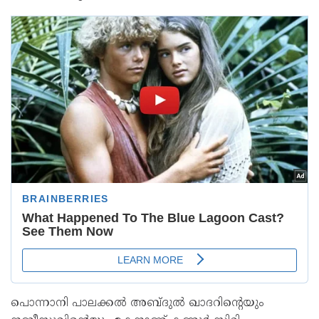
പൊന്നാനി പാലക്കൽ അബ്ദുൽ ഖാദറിന്റെയും