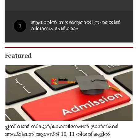
വിവരങ്ങൾ നൽകണമെന്ന് മുഖ്യമന്ത്രി
വി ഡി സതീശൻ
ആധാറിൽ സൗജന്യമായി ഇ-മെയിൽ
വിലാസം ചേർക്കാം
Featured
പ്ലസ് വൺ സ്‌കൂൾ/കോമ്പിനേഷൻ ട്രാൻസ്ഫർ
അഡ്മിഷൻ ആഗസ്ത് 10, 11 തീയതികളിൽ