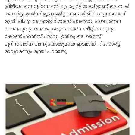
പ്രീമിയം ഡെസ്റ്റിനേഷൻ പ്രോപ്പർട്ടിയായിട്ടാണ് മലബാർ
കോർട്ട് യാർഡ് രൂപകൽപ്പന ചെയ്തിരിക്കുന്നതെന്ന്
മന്ത്രി പി.എ മുഹമ്മദ് റിയാസ് പറഞ്ഞു. പശ്ചാത്തല
സൗകര്യവും കോർപ്പറേറ്റ് ബോർഡ് മീറ്റിംഗ് റൂമും
കോൺഫറൻസ് ഹാളും ഉൾപ്പെടെ മൈസ്
ടൂറിസത്തിന് അനുയോജ്യമായ ഇടമായി റിസോർട്ട്
മാറുമെന്നും മന്ത്രി പറഞ്ഞു.