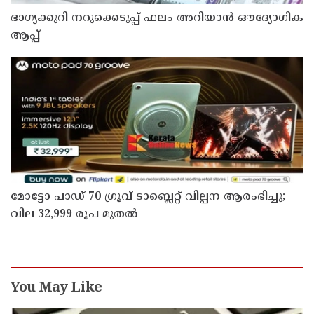
ഭാഗ്യക്കുറി നറുക്കെടുപ്പ് ഫലം അറിയാൻ ഔദ്യോഗിക
ആപ്പ്
മോട്ടോ പാഡ് 70 ഗ്രൂവ് ടാബ്ലെറ്റ് വില്പന ആരംഭിച്ചു;
വില 32,999 രൂപ മുതൽ
You May Like