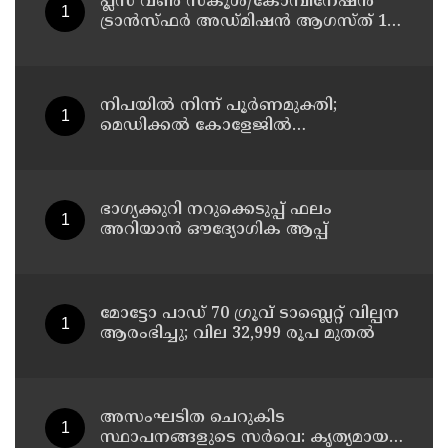
പ്ലസ് വൺ സ്‌കൂൾ/കോമ്പിനേഷൻ
ട്രാൻസ്ഫർ അഡ്മിഷൻ ആഗസ്ത് 10,
11 തീയതികളിൽ
നിപയിൽ നിന്ന് പൂർണമുക്തി;
മെഡിക്കൽ കോളേജിൽ
ചികിത്സയിലിരുന്ന 43കാരൻ
വീട്ടിലേക്ക് മടങ്ങി
ഭാഗ്യക്കുറി നറുക്കെടുപ്പ് ഫലം
അറിയാൻ ഔദ്യോഗിക ആപ്പ്
മോട്ടോ പാഡ് 70 ഗ്രൂവ് ടാബ്ലെറ്റ് വില്പന
ആരംഭിച്ചു; വില 32,999 രൂപ മുതൽ
അസംഘടിത ചെറുകിട
സ്ഥാപനങ്ങളുടെ സർവെ: കൃത്യമായ