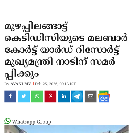
KOZHIKODE
WAYANAD
മുഴപ്പിലങ്ങാട്ട്
KANNUR
കെടിഡിസിയുടെ മലബാർ
KASARAGOD
കോർട്ട് യാർഡ് റിസോർട്ട്
മുഖ്യമന്ത്രി നാടിന് സമർ
പ്പിക്കും
By
AVANI MV
Feb 25, 2026, 09:18 IST
Whatsapp Group