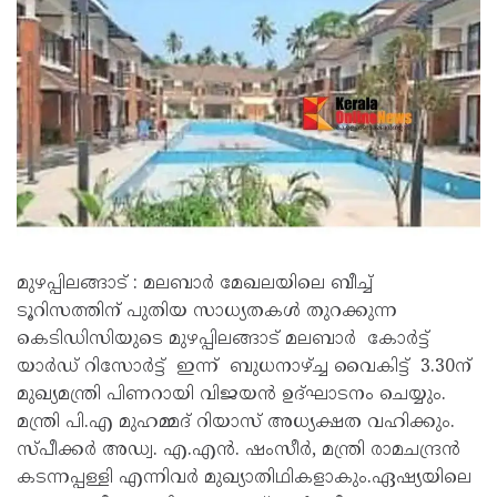
മുഴപ്പിലങ്ങാട് : മലബാർ മേഖലയിലെ ബീച്ച്
ടൂറിസത്തിന് പുതിയ സാധ്യതകൾ തുറക്കുന്ന
കെടിഡിസിയുടെ മുഴപ്പിലങ്ങാട് മലബാർ കോർട്ട്
യാർഡ് റിസോർട്ട് ഇന്ന് ബുധനാഴ്ച്ച വൈകിട്ട് 3.30ന്
മുഖ്യമന്ത്രി പിണറായി വിജയൻ ഉദ്ഘാടനം ചെയ്യും.
മന്ത്രി പി.എ മുഹമ്മദ് റിയാസ് അധ്യക്ഷത വഹിക്കും.
സ്പീക്കർ അഡ്വ. എ.എൻ. ഷംസീർ, മന്ത്രി രാമചന്ദ്രൻ
കടന്നപ്പള്ളി എന്നിവർ മുഖ്യാതിഥികളാകും.ഏഷ്യയിലെ