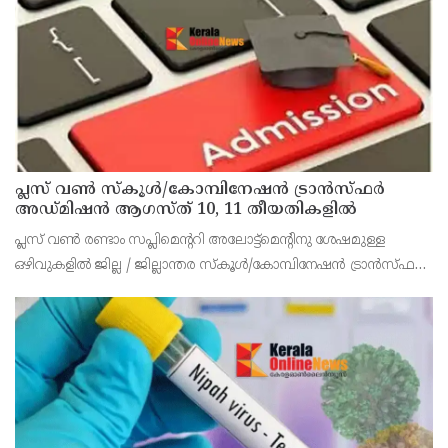
പ്ലസ് വൺ സ്‌കൂൾ/കോമ്പിനേഷൻ ട്രാൻസ്ഫർ
അഡ്മിഷൻ ആഗസ്ത് 10, 11 തീയതികളിൽ
പ്ലസ് വൺ രണ്ടാം സപ്ലിമെന്ററി അലോട്ട്‌മെന്റിനു ശേഷമുള്ള
ഒഴിവുകളിൽ ജില്ല / ജില്ലാന്തര സ്‌കൂൾ/കോമ്പിനേഷൻ ട്രാൻസ്ഫർ
അലോട്ട്‌മെന്റിനായി അപേക്ഷിക്കാനുള്ള അവസരം ആഗസ്റ്റ് 7 ന്
വൈകിട്ട് 4 മണി വരെ നൽകിയിരുന്നു