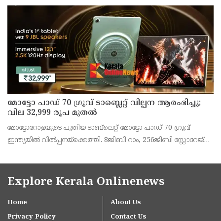
ലഭ്യമാണെന്ന് കേരള സംസ്ഥാന ഭാഗ്യക്കുറി വകുപ്പ് ഡയറക്ടർ
അഞ്ജു കെ എസ് അറിയിച്ചു.
മോട്ടോ പാഡ് 70 ഗ്രൂവ് ടാബ്ലെറ്റ് വില്പന ആരംഭിച്ചു;
വില 32,999 രൂപ മുതൽ
മോട്ടോറോളയുടെ പുതിയ ടാബ്‌ലെറ്റ് മോട്ടോ പാഡ് 70 ഗ്രൂവ്
ഇന്ത്യയിൽ വിൽപ്പനയ്‌ക്കെത്തി. 8ജിബി റാം, 256ജിബി സ്റ്റോറേജ്
പതിപ്പിന് 36,999 രൂപയാണ് ലോഞ്ച് വില. ബാങ്ക് ഓഫറുകൾ
ഉൾപ്പെടെ 32,999 രൂപയാണ് ഫലപ്രദമായ
Explore Kerala Onlinenews
Home
About Us
Privacy Policy
Contact Us