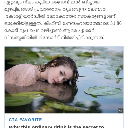
ഏറ്റവും നീളം കൂടിയ ഡ്രൈവ് ഇൻ ബീച്ചായ
മുഴപ്പിലങ്ങാട് പ്രവർത്തനം തുടങ്ങുന്ന മലബാർ
കോർട്ട് യാർഡിൽ ലോകോത്തര സൗകര്യങ്ങളാണ്
ഒരുക്കിയിട്ടുള്ളത്. കിഫ്ബി ധനസഹായത്തോടെ 51.86
കോടി രൂപ ചെലവഴിച്ചാണ് ആറര ഏക്കർ
വിസ്തൃതിയിൽ റിസോർട്ട് നിർമ്മിച്ചിരിക്കുന്നത്.