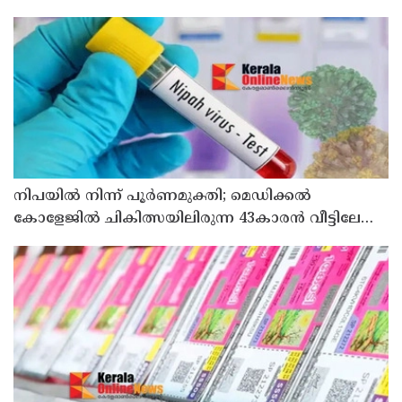
നിപയിൽ നിന്ന് പൂർണമുക്തി; മെഡിക്കൽ
കോളേജിൽ ചികിത്സയിലിരുന്ന 43കാരൻ വീട്ടിലേക്ക്
മടങ്ങി