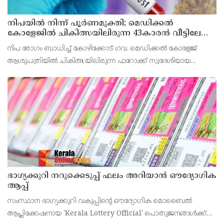
നിപയിൽ നിന്ന് പൂർണമുക്തി; മെഡിക്കൽ
കോളേജിൽ ചികിത്സയിലിരുന്ന 43കാരൻ വീട്ടിലേക്ക്
മടങ്ങി
നിപ രോഗം ബാധിച്ച് കോഴിക്കോട് ഗവ. മെഡിക്കൽ കോളേജ്
ആശുപത്രിയിൽ ചികിത്സയിലിരുന്ന ഫറോക്ക് സ്വദേശിയായ
43കാരനെ ഡിസ്ചാർജ് ചെയ്തു.
ഭാഗ്യക്കുറി നറുക്കെടുപ്പ് ഫലം അറിയാൻ ഔദ്യോഗിക
ആപ്പ്
സംസ്ഥാന ഭാഗ്യക്കുറി വകുപ്പിന്റെ ഔദ്യോഗിക മൊബൈൽ
ആപ്ലിക്കേഷനായ 'Kerala Lottery Official' പൊതുജനങ്ങൾക്ക്