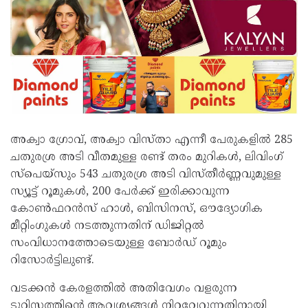
അക്വാ ഗ്രോവ്, അക്വാ വിസ്താ എന്നീ പേരുകളിൽ 285
ചതുരശ്ര അടി വീതമുള്ള രണ്ട് തരം മുറികൾ, ലിവിംഗ്
സ്‌പെയ്സും 543 ചതുരശ്ര അടി വിസ്തീർണ്ണവുമുള്ള
സ്യൂട്ട് റൂമുകൾ, 200 പേർക്ക് ഇരിക്കാവുന്ന
കോൺഫറൻസ് ഹാൾ, ബിസിനസ്, ഔദ്യോഗിക
മീറ്റിംഗുകൾ നടത്തുന്നതിന് ഡിജിറ്റൽ
സംവിധാനത്തോടെയുള്ള ബോർഡ് റൂമും
റിസോർട്ടിലുണ്ട്.
വടക്കൻ കേരളത്തിൽ അതിവേഗം വളരുന്ന
ടൂറിസത്തിന്റെ ആവശ്യങ്ങൾ നിറവേറ്റുന്നതിനായി