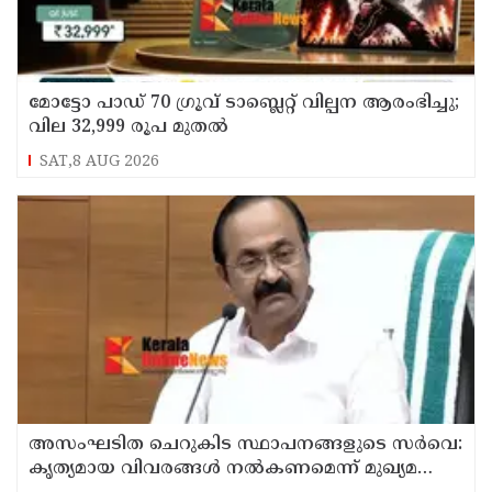
മോട്ടോ പാഡ് 70 ഗ്രൂവ് ടാബ്ലെറ്റ് വില്പന ആരംഭിച്ചു;
വില 32,999 രൂപ മുതൽ
SAT,8 AUG 2026
അസംഘടിത ചെറുകിട സ്ഥാപനങ്ങളുടെ സർവെ:
കൃത്യമായ വിവരങ്ങൾ നൽകണമെന്ന് മുഖ്യമന്ത്രി