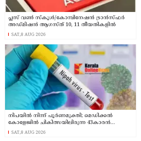
പ്ലസ് വൺ സ്‌കൂൾ/കോമ്പിനേഷൻ ട്രാൻസ്ഫർ
അഡ്മിഷൻ ആഗസ്ത് 10, 11 തീയതികളിൽ
SAT,8 AUG 2026
നിപയിൽ നിന്ന് പൂർണമുക്തി; മെഡിക്കൽ
കോളേജിൽ ചികിത്സയിലിരുന്ന 43കാരൻ
വീട്ടിലേക്ക് മടങ്ങി
SAT,8 AUG 2026