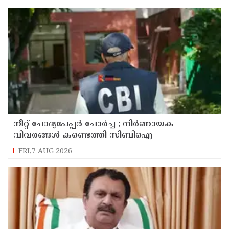
നീറ്റ് ചോദ്യപേപ്പർ ചോർച്ച ; നിർണായക
വിവരങ്ങൾ കണ്ടെത്തി സിബിഐ
FRI,7 AUG 2026