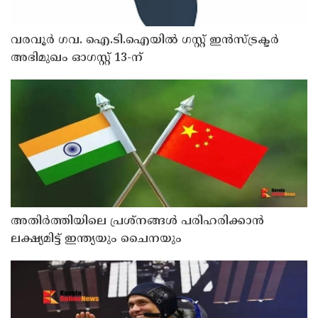
വരവൂർ ഗവ. ഐ.ടി.ഐയിൽ ഗസ്റ്റ് ഇൻസ്ട്രക്ടർ
അഭിമുഖം ഓഗസ്റ്റ് 13-ന്
അതിർത്തിയിലെ പ്രശ്നങ്ങൾ പരിഹരിക്കാൻ
ലക്ഷ്യമിട്ട് ഇന്ത്യയും ചൈനയും