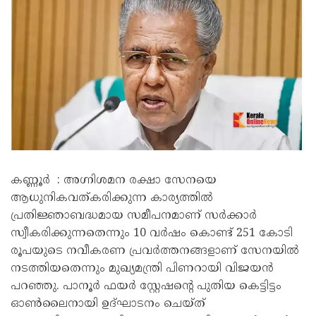
കണ്ണൂർ : അഗ്നിശമന രക്ഷാ സേനയെ
ആധുനികവത്കരിക്കുന്ന കാര്യത്തിൽ
പ്രതിജ്ഞാബദ്ധമായ സമീപനമാണ് സർക്കാർ
സ്വീകരിക്കുന്നതെന്നും 10 വർഷം കൊണ്ട് 251 കോടി
രൂപയുടെ നവീകരണ പ്രവർത്തനങ്ങളാണ് സേനയിൽ
നടത്തിയതെന്നും മുഖ്യമന്ത്രി പിണറായി വിജയൻ
പറഞ്ഞു. പാനൂർ ഫയർ സ്റ്റേഷൻ്റെ പുതിയ കെട്ടിട്ടം
ഓൺലൈനായി ഉദ്‌ഘാടനം ചെയ്ത്