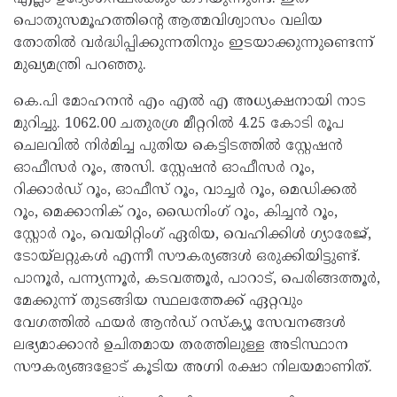
പൊതുസമൂഹത്തിന്റെ ആത്മവിശ്വാസം വലിയ
തോതിൽ വർദ്ധിപ്പിക്കുന്നതിനും ഇടയാക്കുന്നുണ്ടെന്ന്
മുഖ്യമന്ത്രി പറഞ്ഞു.
കെ.പി മോഹനൻ എം എൽ എ അധ്യക്ഷനായി നാട
മുറിച്ചു. 1062.00 ചതുരശ്ര മീറ്ററിൽ 4.25 കോടി രൂപ
ചെലവിൽ നിർമിച്ച പുതിയ കെട്ടിടത്തിൽ സ്റ്റേഷൻ
ഓഫീസർ റൂം, അസി. സ്റ്റേഷൻ ഓഫീസർ റൂം,
റിക്കാർഡ് റൂം, ഓഫീസ് റൂം, വാച്ചർ റൂം, മെഡിക്കൽ
റൂം, മെക്കാനിക് റൂം, ഡൈനിംഗ് റൂം, കിച്ചൻ റൂം,
സ്റ്റോർ റൂം, വെയിറ്റിംഗ് ഏരിയ, വെഹിക്കിൾ ഗ്യാരേജ്,
ടോയ്‌ലറ്റുകൾ എന്നീ സൗകര്യങ്ങൾ ഒരുക്കിയിട്ടുണ്ട്.
പാനൂർ, പന്ന്യന്നൂർ, കടവത്തൂർ, പാറാട്, പെരിങ്ങത്തൂർ,
മേക്കുന്ന് തുടങ്ങിയ സ്ഥലത്തേക്ക് ഏറ്റവും
വേഗത്തിൽ ഫയർ ആൻഡ് റസ്‌ക്യൂ സേവനങ്ങൾ
ലഭ്യമാക്കാൻ ഉചിതമായ തരത്തിലുള്ള അടിസ്ഥാന
സൗകര്യങ്ങളോട് കൂടിയ അഗ്നി രക്ഷാ നിലയമാണിത്.