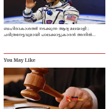
ബഹിരാകാശത്ത് നടക്കുന്ന ആദ്യ മലയാളി ;
ചരിത്രനേട്ടവുമായി പാലക്കാട്ടുകാരൻ അനിൽ
മേനോൻ
You May Like