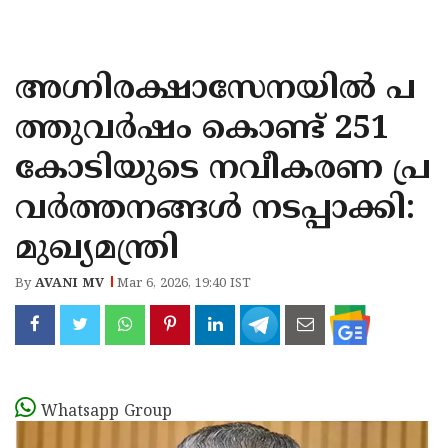
KOZHIKODE
WAYANAD
അഗ്നിരക്ഷാസേനയിൽ പ
KANNUR
ത്തുവർഷം കൊണ്ട് 251
KASARAGOD
കോടിയുടെ നവീകരണ പ്ര
വർത്തനങ്ങൾ നടപ്പാക്കി:
മുഖ്യമന്ത്രി
By
AVANI MV
Mar 6, 2026, 19:40 IST
Whatsapp Group