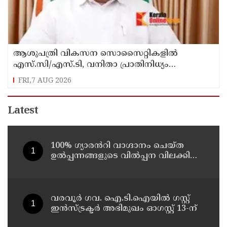
ആശുപത്രി വികസന സൊസൈറ്റികളിൽ
എസ്.സി/എസ്.ടി, വനിതാ പ്രാതിനിധ്യം
ഉൾപ്പെടുത്തി ഉത്തരവായി : മന്ത്രി കെ.മുരളീധരൻ
FRI,7 AUG 2026
Latest
100% ഗ്യാരൻറി വാഗ്ദാനം ചെയ്ത
ഉൽപ്പന്നങ്ങളുടെ വിൽപ്പന വിലക്കിയ
ഉത്തരവിന് സ്റ്റേ
വരവൂർ ഗവ. ഐ.ടി.ഐയിൽ ഗസ്റ്റ്
ഇൻസ്ട്രക്ടർ അഭിമുഖം ഓഗസ്റ്റ് 13-ന്