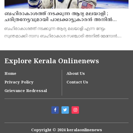
ബഹിരാകാശത്ത് നടക്കുന്ന ആദ്യ മലയാളി ;
ചരിത്രനേട്ടവുമായി പാലക്കാട്ടുകാരൻ അനിൽ
മേനോൻ
ബഹിരാകാശത്ത് നടക്കുന്ന ആദ്യ മലയാളി എന്ന നേട്ടം
സ്വന്തമാക്കി നാസ ബഹിരാകാശ സഞ്ചാരി അനിൽ മേനോൻ.
വ്യാഴാഴ്ച നടന്ന ബഹിരാകാശ ദൗത്യം അനിൽ മേനോനെ
സംബന്ധിച്ച് വർഷങ്ങളുടെ തയ്യാറെടുപ്പുകളുടെ ഫലമാണd. 6.5
മണിക്കൂറ
Explore Kerala Onlinenews
Home
About Us
Privacy Policy
Contact Us
Grievance Redressal
Copyright © 2024 keralaonlinenews