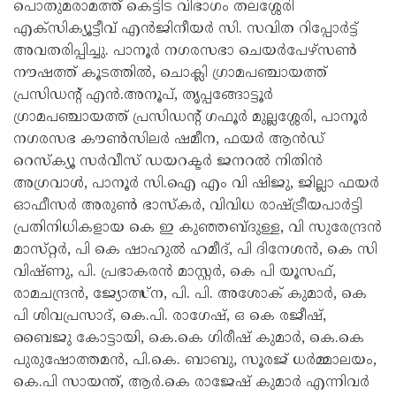
പൊതുമരാമത്ത് കെട്ടിട വിഭാഗം തലശ്ശേരി
എക്‌സിക്യൂട്ടീവ് എൻജിനീയർ സി. സവിത റിപ്പോർട്ട്
അവതരിപ്പിച്ചു. പാനൂർ നഗരസഭാ ചെയർപേഴ്സൺ
നൗഷത്ത് കൂടത്തിൽ, ചൊക്ലി ഗ്രാമപഞ്ചായത്ത്
പ്രസിഡന്റ് എൻ.അനൂപ്, തൃപ്പങ്ങോട്ടൂർ
ഗ്രാമപഞ്ചായത്ത് പ്രസിഡന്റ് ഗഫൂർ മുല്ലശ്ശേരി, പാനൂർ
നഗരസഭ കൗൺസിലർ ഷമീന, ഫയർ ആൻഡ്
റെസ്ക്യൂ സർവീസ് ഡയറക്ടർ ജനറൽ നിതിൻ
അഗ്രവാൾ, പാനൂർ സി.ഐ എം വി ഷിജു, ജില്ലാ ഫയർ
ഓഫീസർ അരുൺ ഭാസ്‌കർ, വിവിധ രാഷ്ട്രീയപാർട്ടി
പ്രതിനിധികളായ കെ ഇ കുഞ്ഞബ്ദുള്ള, വി സുരേന്ദ്രൻ
മാസ്‌റ്റർ, പി കെ ഷാഹുൽ ഹമീദ്, പി ദിനേശൻ, കെ സി
വിഷ്‌ണു, പി. പ്രഭാകരൻ മാസ്റ്റർ, കെ പി യൂസഫ്,
രാമചന്ദ്രൻ, ജ്യോത്സ്‌ന, പി. പി. അശോക് കുമാർ, കെ
പി ശിവപ്രസാദ്, കെ.പി. രാഗേഷ്, ഒ കെ രജീഷ്,
ബൈജു കോട്ടായി, കെ.കെ ഗിരീഷ് കുമാർ, കെ.കെ
പുരുഷോത്തമൻ, പി.കെ. ബാബു, സൂരജ് ധർമ്മാലയം,
കെ.പി സായന്ത്, ആർ.കെ രാജേഷ് കുമാർ എന്നിവർ