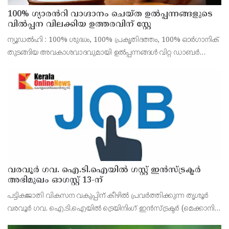
100% ഗ്യാരൻറി വാഗ്ദാനം ചെയ്ത ഉൽപ്പന്നങ്ങളുടെ
വിൽപ്പന വിലക്കിയ ഉത്തരവിന് സ്റ്റേ
ന്യൂഡൽഹി : 100% ശുദ്ധം, 100% പ്രകൃതിദത്തം, 100% ഓർഗാനിക്
തുടങ്ങിയ അവകാശവാദവുമായി ഉൽപ്പന്നങ്ങൾ വിറ്റ ഡാബർ
ഇന്ത്യക്ക് ഫുഡ് സേഫ്റ്റി ആൻഡ് സ്റ്റാൻഡേർഡ്സ് അതോറിറ്റി
ഓഫ് ഇന്ത്യ ഏർപ്പെടുത്തിയ വിലക്കിന് സ്റ്
വരവൂർ ഗവ. ഐ.ടി.ഐയിൽ ഗസ്റ്റ് ഇൻസ്ട്രക്ടർ
അഭിമുഖം ഓഗസ്റ്റ് 13-ന്
പട്ടികജാതി വികസന വകുപ്പിന് കീഴിൽ പ്രവർത്തിക്കുന്ന തൃശൂർ
വരവൂർ ഗവ. ഐ.ടി.ഐയിൽ ട്രെയിനിംഗ് ഇൻസ്ട്രക്ടർ (മെക്കാനിക്
മോട്ടോർ വെഹിക്കിൾ) തസ്തികയിലെ രണ്ട് ഒഴിവുകളിലേക്ക് ഗസ്റ്റ്