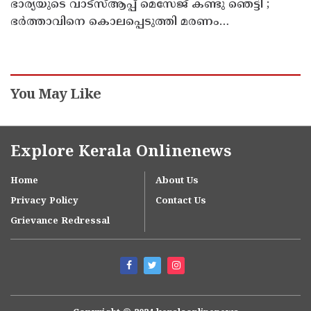
ഭാര്യയുടെ വാട്സ്ആപ്പ് മെസേജ് കണ്ടു ഞെട്ടി ;
ഭര്‍ത്താവിനെ കൊലപ്പെടുത്തി മരണം
റോഡപകടമാക്കി മാറ്റാന്‍ കാമുകനുമായി
പദ്ധതിയിട്ട യുവതിയും സുഹൃത്തും ഒളിവില്‍
You May Like
Explore Kerala Onlinenews
Home
About Us
Privacy Policy
Contact Us
Grievance Redressal