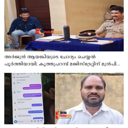
അര്‍ജുന്‍ ആയങ്കിയുടെ ചോദ്യം ചെയ്യല്‍
പൂര്‍ത്തിയായി; കൂത്തുപറമ്പ് മജിസ്ട്രേറ്റിന് മുൻപില്‍
ഹാജരാക്കും