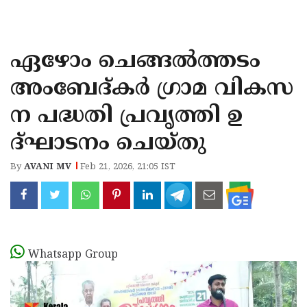
KOZHIKODE
WAYANAD
ഏഴോം ചെങ്ങൽത്തടം
KANNUR
അംബേദ്കർ ഗ്രാമ വികസ
KASARAGOD
ന പദ്ധതി പ്രവൃത്തി ഉ
ദ്ഘാടനം ചെയ്തു
By
AVANI MV
Feb 21, 2026, 21:05 IST
Whatsapp Group