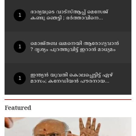
ഭാര്യയുടെ വാട്സ്ആപ്പ് മെസേജ്
കണ്ടു ഞെട്ടി ; ഭര്‍ത്താവിനെ
കൊലപ്പെടുത്തി മരണം
റോഡപകടമാക്കി മാറ്റാന്‍
കാമുകനുമായി പദ്ധതിയിട്ട
യുവതിയും സുഹൃത്തും ഒളിവില്‍
മൊജ്തബ ഖമനെയി ആരോഗ്യവാന്‍
? ദൃശ്യം പുറത്തുവിട്ട് ഇറാന്‍ മാധ്യമം
ഇന്ത്യന്‍ യുവതി കൊലപ്പെട്ടിട്ട് ഏഴ്
മാസം; കനേഡിയന്‍ പൗരനായ
പങ്കാളി അറസ്റ്റില്‍
Featured