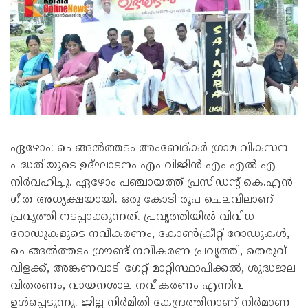
ഏഴോം: ചെങ്ങൽത്തടം അംബേദ്കർ ഗ്രാമ വികസന
പദ്ധതിയുടെ ഉദ്ഘാടനം എം വിജിൻ എം എൽ എ
നിർവഹിച്ചു. ഏഴോം പഞ്ചായത്ത് പ്രസിഡന്റ് കെ.എൻ
ഗീത അധ്യക്ഷയായി. ഒരു കോടി രൂപ ചെലവിലാണ്
പ്രവൃത്തി നടപ്പാക്കുന്നത്. പ്രവൃത്തിയിൽ വിവിധ
റോഡുകളുടെ നവീകരണം, കോൺക്രീറ്റ് റോഡുകൾ,
ചെങ്ങൽത്തടം ഗ്രൗണ്ട് നവീകരണ പ്രവൃത്തി, തെരുവ്
വിളക്ക്, അങ്കണവാടി ഗേറ്റ് മാറ്റിസ്ഥാപിക്കൽ, ശുദ്ധജല
വിതരണം, വായനശാല നവീകരണം എന്നിവ
ഉൾപ്പെടുന്നു. ജില്ല നിർമിതി കേന്ദ്രത്തിനാണ് നിർമാണ