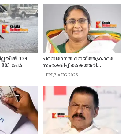
ില്ലയിൽ 139
പരമ്പരാഗത നെയ്ത്തുകാരെ
803 പേര്‍
സംരക്ഷിച്ച് കൈത്തറി
മേഖലയുടെ
FRI,7 AUG 2026
ആധുനികവത്കരണം
സാധ്യമാക്കും: ഡെപ്യൂട്ടി
സ്പീക്കർ ഷാനിമോൾ ഉസ്മാൻ