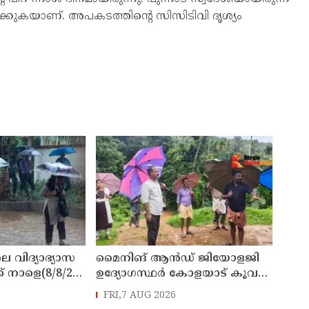
്കുകയാണ്. അപകടത്തിൻ്റെ സിസിടിവി ദൃശ്യം
െ വിദ്യാഭ്യാസ
മൈനിങ് ആൻഡ്​ ജിയോളജി
് നാളെ(8/8/26)
ഉദ്യോഗസ്ഥർ കോളയാട് കൂവ
്ചു
ഉന്നതി സന്ദർശിച്ചു
FRI,7 AUG 2026