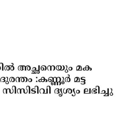
്തിൽ അച്ഛനെയും മക
രന്തം :കണ്ണൂർ മട്ട
സിസിടിവി ദൃശ്യം ലഭിച്ചു