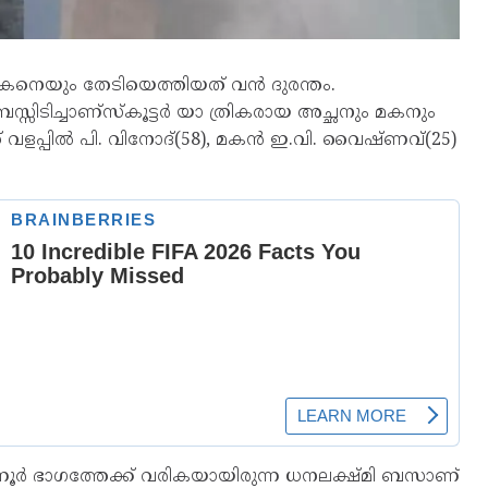
ം മകനെയും തേടിയെത്തിയത് വൻ ദുരന്തം.
ബസ്സിടിച്ചാണ്സ്കൂട്ടർ യാ ത്രികരായ അച്ഛനും മകനും
്ത് വളപ്പിൽ പി. വിനോദ്(58), മകൻ ഇ.വി. വൈഷ്ണവ്(25)
ടന്നൂർ ഭാഗത്തേക്ക് വരികയായിരുന്ന ധനലക്ഷ്മി ബസാണ്