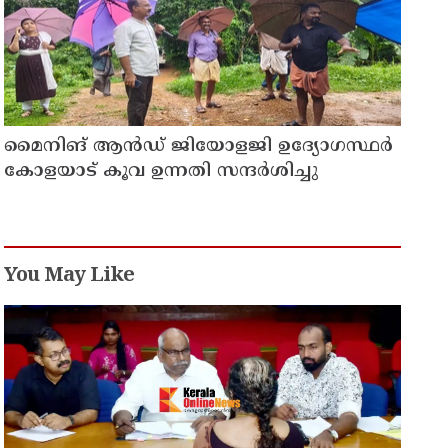
മൈനിങ് ആൻഡ്​ ജിയോളജി ഉദ്യോഗസ്ഥർ
കോളയാട് കൂവ ഉന്നതി സന്ദർശിച്ചു
You May Like