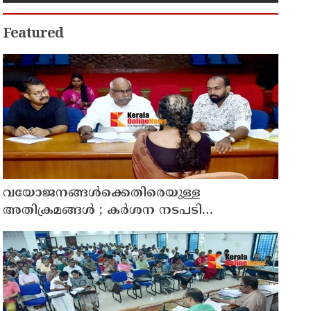
Featured
വയോജനങ്ങൾക്കെതിരെയുള്ള
അതിക്രമങ്ങൾ ; കർശന നടപടി
സ്വീകരിക്കുമെന്ന് കമ്മീഷൻ