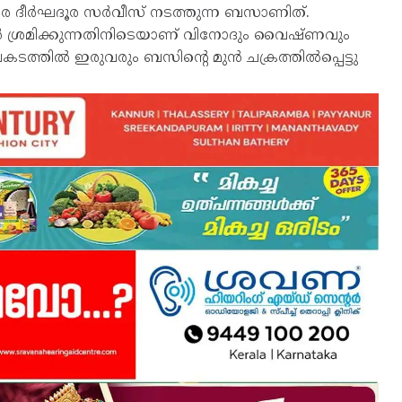
 വരെ ദീർഘദൂര സർവീസ് നടത്തുന്ന ബസാണിത്.
ൻ ശ്രമിക്കുന്നതിനിടെയാണ് വിനോദും വൈഷ്ണവും
കടത്തിൽ ഇരുവരും ബസിൻ്റെ മുൻ ചക്രത്തിൽപ്പെട്ടു