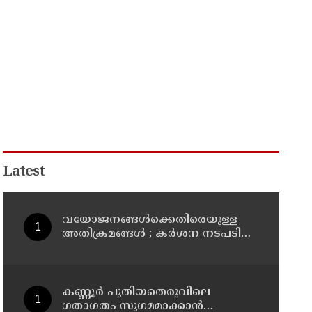
Latest
വയോജനങ്ങൾക്കെതിരെയുള്ള
അതിക്രമങ്ങൾ ; കർശന നടപടി
സ്വീകരിക്കുമെന്ന് കമ്മീഷൻ
കണ്ണൂർ പുതിയതെരുവിലെ
ഗതാഗതം സുഗമമാക്കാന്‍