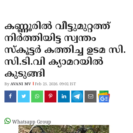
KOZHIKODE
WAYANAD
കണ്ണൂരിൽ വീട്ടുമുറ്റത്ത്
KANNUR
നിർത്തിയിട്ട സ്വന്തം
KASARAGOD
സ്കൂട്ടർ കത്തിച്ച ഉടമ സി.
സി.ടി.വി ക്യാമറയിൽ
കുടുങ്ങി
By
AVANI MV
Feb 25, 2026, 09:02 IST
Whatsapp Group