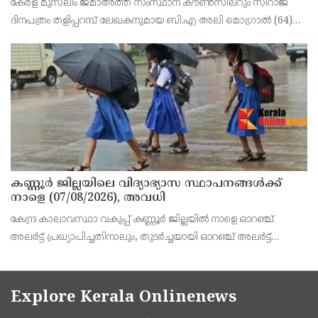
കേരള മുസ്‌ലിം ജമാഅത്ത് സംസ്ഥാന കൗൺസിലറും സിറാജ്
നിര്യാതനായി
ദിനപത്രം തളിപ്പറമ്പ് ലേഖകനുമായ ബി.എ അലി മൊഗ്രാൽ (64)
അന്തരിച്ചു. തളിപ്പറമ്പ് പ്രസ്‌ ഫോറം പ്രസിഡൻ്റ്, കേരള മുസ്‌ലിം
ജമാഅത്ത് ജില്ലാ സെക്രട്ടറി, എസ്.വൈ.എ
കണ്ണൂർ ജില്ലയിലെ വിദ്യാഭ്യാസ സ്ഥാപനങ്ങള്‍ക്ക്
നാളെ (07/08/2026), അവധി
കേന്ദ്ര കാലാവസ്ഥാ വകുപ്പ് കണ്ണൂർ ജില്ലയിൽ നാളെ ഓറഞ്ച്
അലർട്ട് പ്രഖ്യാപിച്ചതിനാലും, തുടർച്ചയായി ഓറഞ്ച് അലർട്ട്
ഉള്ളതുകൊണ്ടും, കനത്ത മഴക്കുള്ള സാഹചര്യം ഉള്ളതിനാലും,
ജില്ലയിലെ പ്രൊഫഷണൽ കോളേജ് ഉൾപ്പടെ എല
Explore Kerala Onlinenews