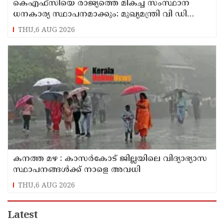
കെഎഫ്‌സിയെ രാജ്യത്തെ മികച്ച സംസ്ഥാന
ധനകാര്യ സ്ഥാപനമാക്കും: മുഖ്യമന്ത്രി വി ഡി
സതീശൻ
THU,6 AUG 2026
കനത്ത മഴ : കാസർകോട് ജില്ലയിലെ വിദ്യാഭ്യാസ
സ്ഥാപനങ്ങൾക്ക് നാളെ അവധി
THU,6 AUG 2026
Latest