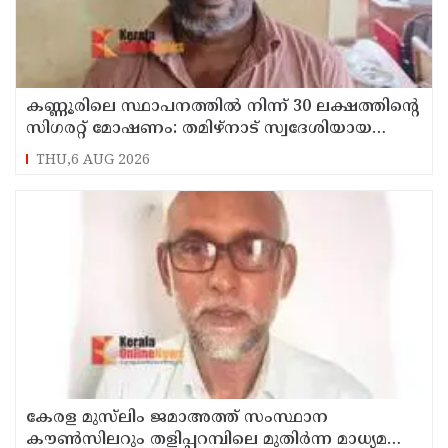
കണ്ണൂരിലെ സ്ഥാപനത്തിൽ നിന്ന് 30 ലക്ഷത്തിന്റെ
സിഗരറ്റ് മോഷണം: തമിഴ്‌നാട് സ്വദേശിയായ
സെയിൽസ്മാൻ തെങ്കാശിയിൽ പിടിയിൽ
THU,6 AUG 2026
കേരള മുസ്‌ലിം ജമാഅത്ത് സംസ്ഥാന
കൗൺസിലറും തളിപ്പറമ്പിലെ മുതിർന്ന മാധ്യമ