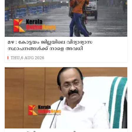
മഴ : കോട്ടയം ജില്ലയിലെ വിദ്യാഭ്യാസ
സ്ഥാപനങ്ങൾക്ക് നാളെ അവധി
THU,6 AUG 2026