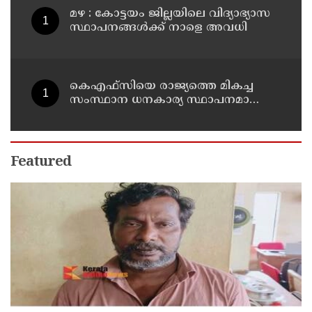
മഴ : കോട്ടയം ജില്ലയിലെ വിദ്യാഭ്യാസ
സ്ഥാപനങ്ങൾക്ക് നാളെ അവധി
കെഎഫ്‌സിയെ രാജ്യത്തെ മികച്ച
സംസ്ഥാന ധനകാര്യ സ്ഥാപനമാക്കും:
മുഖ്യമന്ത്രി വി ഡി സതീശൻ
Featured