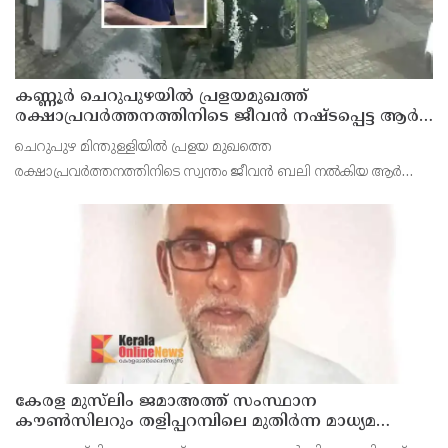
കണ്ണൂർ ചെറുപുഴയിൽ പ്രളയമുഖത്ത്
രക്ഷാപ്രവർത്തനത്തിനിടെ ജീവൻ നഷ്ടപ്പെട്ട ആർ.
രാജേഷിൻ്റെ ഭൗതിക ശരീരത്തോട് അനാദരവ്
ചെറുപുഴ മിന്തുള്ളിയിൽ പ്രളയ മുഖത്തെ
കാണിച്ചതായി ആരോപണം
രക്ഷാപ്രവർത്തനത്തിനിടെ സ്വന്തം ജീവൻ ബലി നൽകിയ ആർ
രാജേഷിനോട് അനാദരവ് കാണിച്ചതായി ആരോപണം. രാജേഷിന്റെ
മൃതദേഹം തിരുവനന്തപുരത്തെ
കേരള മുസ്‌ലിം ജമാഅത്ത് സംസ്ഥാന
കൗൺസിലറും തളിപ്പറമ്പിലെ മുതിർന്ന മാധ്യമ
പ്രവർത്തകനുമായ ബി എ അലി മൊഗ്രാൽ