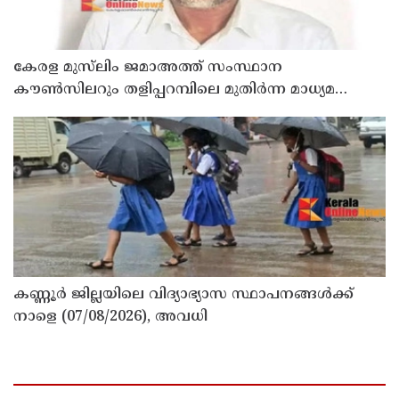
കേരള മുസ്‌ലിം ജമാഅത്ത് സംസ്ഥാന
കൗൺസിലറും തളിപ്പറമ്പിലെ മുതിർന്ന മാധ്യമ
പ്രവർത്തകനുമായ ബി എ അലി മൊഗ്രാൽ
നിര്യാതനായി
കണ്ണൂർ ജില്ലയിലെ വിദ്യാഭ്യാസ സ്ഥാപനങ്ങള്‍ക്ക്
നാളെ (07/08/2026), അവധി