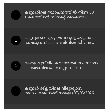
കണ്ണൂരിലെ സ്ഥാപനത്തിൽ നിന്ന് 30
ലക്ഷത്തിന്റെ സിഗരറ്റ് മോഷണം:
തമിഴ്‌നാട് സ്വദേശിയായ
സെയിൽസ്മാൻ തെങ്കാശിയിൽ
പിടിയിൽ
കണ്ണൂർ ചെറുപുഴയിൽ പ്രളയമുഖത്ത്
രക്ഷാപ്രവർത്തനത്തിനിടെ ജീവൻ
നഷ്ടപ്പെട്ട ആർ. രാജേഷിൻ്റെ ഭൗതിക
ശരീരത്തോട് അനാദരവ്
കാണിച്ചതായി ആരോപണം
കേരള മുസ്‌ലിം ജമാഅത്ത് സംസ്ഥാന
കൗൺസിലറും തളിപ്പറമ്പിലെ
മുതിർന്ന മാധ്യമ പ്രവർത്തകനുമായ
ബി എ അലി മൊഗ്രാൽ നിര്യാതനായി
കണ്ണൂർ ജില്ലയിലെ വിദ്യാഭ്യാസ
സ്ഥാപനങ്ങള്‍ക്ക് നാളെ (07/08/2026),
അവധി