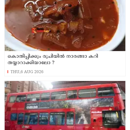
കൊതിപ്പിക്കും രുചിയിൽ നാരങ്ങാ കറി
തയ്യാറാക്കിയാലോ ?
THU,6 AUG 2026