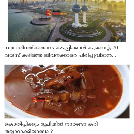
സ്വദേശിവത്ക്കരണം കടുപ്പിക്കാന്‍ കുവൈറ്റ്; 70
വയസ് കഴിഞ്ഞ ജീവനക്കാരെ പിരിച്ചുവിടാന്‍
തീരുമാനം
കൊതിപ്പിക്കും രുചിയിൽ നാരങ്ങാ കറി
തയ്യാറാക്കിയാലോ ?