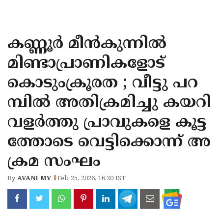
KOZHIKODE
WAYANAD
കണ്ണൂർ മീൻകുന്നിൽ
KANNUR
മിണ്ടാപ്രാണികളോട്
KASARAGOD
കൊടുംക്രൂരത ; വീട്ടു പറ
മ്പിൽ അതിക്രമിച്ചു കയറി
വളർത്തു പ്രാവുകളെ കൂട്ട
ത്തോടെ വെട്ടിക്കൊന്ന് അ
ക്രമ സംഘം
By
AVANI MV
Feb 25, 2026, 16:20 IST