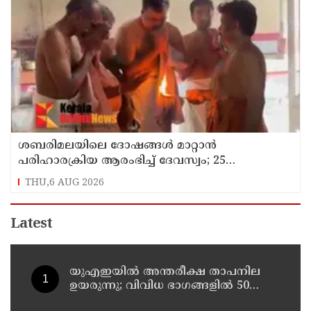
ശബരിമലയിലെ ദോഷങ്ങൾ മാറ്റാൻ
പരിഹാരക്രിയ ആരംഭിച്ച് ദേവസ്വം; 25
ക്ഷേത്രങ്ങളിൽ പ്രത്യേക പൂജ
THU,6 AUG 2026
Latest
യുഎഇയില്‍ അന്തരീക്ഷ താപനില
ഉയരുന്നു; വിവിധ ഭാഗങ്ങളില്‍ 50
ഡിഗ്രിക്ക് മുകളില്‍ ചൂട്