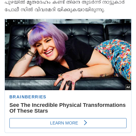
പുഴയിൽ മൃതദേഹം കണ്ട് തിനെ തുടർന്ന് നാട്ടുകാർ
പോലീ സിൽ വിവരമറി യിക്കുകയായിരുന്നു.