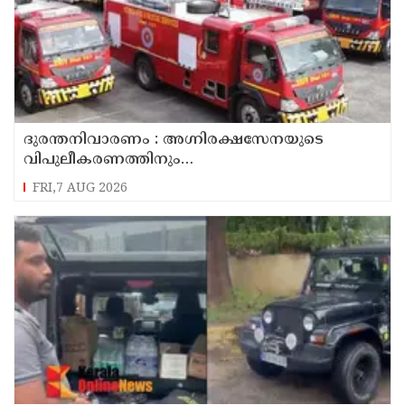
ദുരന്തനിവാരണം : അഗ്നിരക്ഷസേനയുടെ
വിപുലീകരണത്തിനും
ആധുനികവത്കരണത്തിനുമായി 64.21 കോടി
FRI,7 AUG 2026
രൂപ കൂടി അനുവദിച്ചു