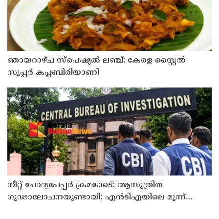
ഞായറാഴ്ച സ്പെഷ്യൽ ലഞ്ച്: കേരള സ്റ്റൈൽ
സൂപ്പർ കപ്പബിരിയാണി
നീറ്റ് ചോദ്യപേപ്പര്‍ ക്രമക്കേട്; ആസൂത്രിത
ഗൂഢാലോചനയുണ്ടായി; എന്‍ടിഎയിലെ മൂന്ന്
സബ്ജക്ട് വിദഗ്ധര്‍ക്ക് പങ്കുണ്ടെന്ന നിർണായക