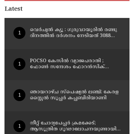
Latest
വെർച്വൽ ക്യൂ : ഗുരുവായൂരിൽ രണ്ടു
ദിനത്തിൽ ദർശനം നേടിയത് 3088
ഭക്തർ
POCSO കേസിൽ വ്യാജപരാതി ;
ഫോൺ സന്ദേശം ഫോറൻസിക്
പരിശോധനയ്ക്ക് ഹൈക്കോടതി
നിർദേശം; പ്രതിയെ വെറുതെവിട്ട്
ആലുവ ഫാസ്റ്റ് ട്രാക്ക് കോടതി
ഞായറാഴ്ച സ്പെഷ്യൽ ലഞ്ച്: കേരള
സ്റ്റൈൽ സൂപ്പർ കപ്പബിരിയാണി
നീറ്റ് ചോദ്യപേപ്പര്‍ ക്രമക്കേട്;
ആസൂത്രിത ഗൂഢാലോചനയുണ്ടായി;