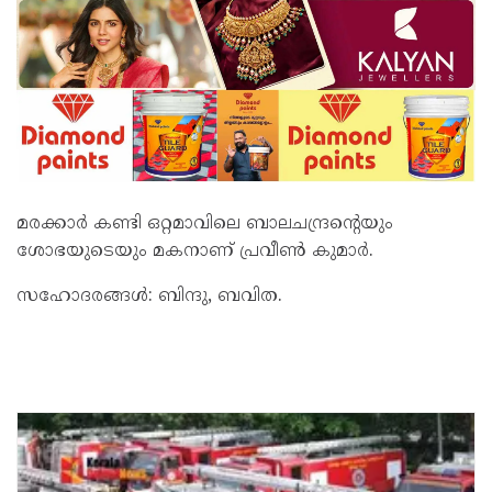
മരക്കാർ കണ്ടി ഒറ്റമാവിലെ ബാലചന്ദ്രന്റെയും
ശോഭയുടെയും മകനാണ് പ്രവീൺ കുമാർ.
സഹോദരങ്ങൾ: ബിന്ദു, ബവിത.