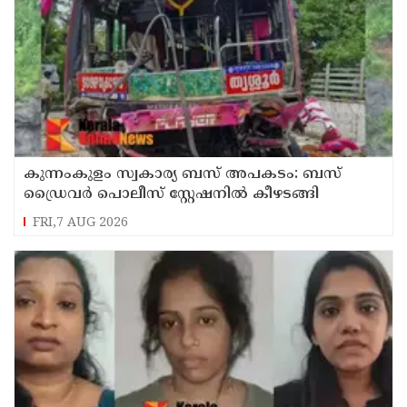
കുന്നംകുളം സ്വകാര്യ ബസ് അപകടം: ബസ്
ഡ്രൈവർ പൊലീസ് സ്റ്റേഷനിൽ കീഴടങ്ങി
FRI,7 AUG 2026