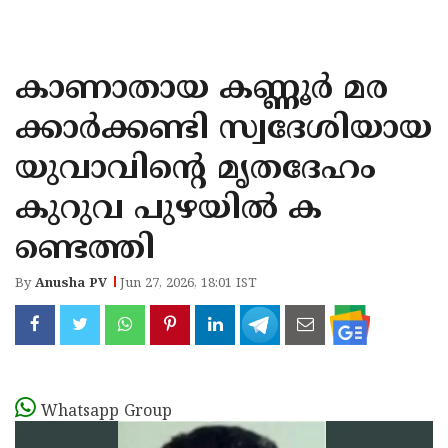
KOZHIKODE
WAYANAD
കാണാതായ കണ്ണൂർ മര
KANNUR
ക്കാർക്കണ്ടി സ്വദേശിയായ
KASARAGOD
യുവാവിൻ്റെ മൃതദേഹം
കുറുവ പുഴയിൽ ക
ണ്ടെത്തി
By
Anusha PV
Jun 27, 2026, 18:01 IST
Whatsapp Group