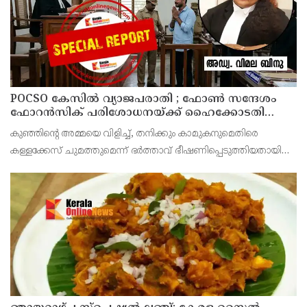
POCSO കേസിൽ വ്യാജപരാതി ; ഫോൺ സന്ദേശം
ഫോറൻസിക് പരിശോധനയ്ക്ക് ഹൈക്കോടതി
നിർദേശം; പ്രതിയെ വെറുതെവിട്ട് ആലുവ ഫാസ്റ്റ്
കുഞ്ഞിന്റെ അമ്മയെ വിളിച്ച്, തനിക്കും കാമുകനുമെതിരെ
ട്രാക്ക് കോടതി
കള്ളക്കേസ് ചുമത്തുമെന്ന് ഭർത്താവ് ഭീഷണിപ്പെടുത്തിയതായി
ആരോപിക്കുന്ന ഫോൺ സന്ദേശം ഫോറൻസിക് ലാബ് മുഖേന
പരിശോധിച്ച് റിപ്പോർട്ട് കോടതിയിൽ സമർപ്പിക്കണമെന്