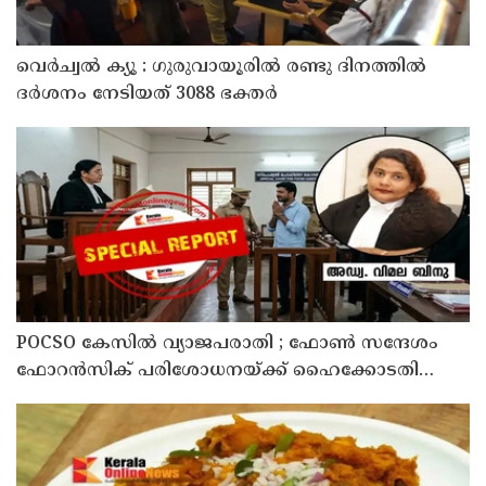
വെർച്വൽ ക്യൂ : ഗുരുവായൂരിൽ രണ്ടു ദിനത്തിൽ
ദർശനം നേടിയത് 3088 ഭക്തർ
POCSO കേസിൽ വ്യാജപരാതി ; ഫോൺ സന്ദേശം
ഫോറൻസിക് പരിശോധനയ്ക്ക് ഹൈക്കോടതി
നിർദേശം; പ്രതിയെ വെറുതെവിട്ട് ആലുവ ഫാസ്റ്റ്
ട്രാക്ക് കോടതി