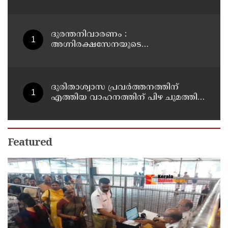
എന്‍ടിഎയിലെ മൂന്ന് സബ്ജക്ട്
വിദഗ്ധര്‍ക്ക് പങ്കുണ്ടെന്ന നിർണായക
കണ്ടെത്തലുമായി സിബിഐ
ദുരന്തനിവാരണം :
അഗ്നിരക്ഷസേനയുടെ
വിപുലീകരണത്തിനും
ആധുനികവത്കരണത്തിനുമായി
64.21 കോടി രൂപ കൂടി അനുവദിച്ചു
ദുരിതാശ്വാസ പ്രവർത്തനത്തിന്
എത്തിയ വാഹനത്തിന് പിഴ ചുമത്തി;
എംവിഡി ഉദ്യോഗസ്ഥന്
സസ്പെൻഷൻ
Featured