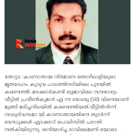
തോട്ടട :കാണാതായ നിർമാണ തൊഴിലാളിയുടെ
മൃതദേഹം കുറുവ പാലത്തിനടിയിലെ പുഴയിൽ
കണ്ടെത്തി. മരക്കാർകണ്ടി ഒറ്റമാവിലെ സൗഭാഗ്യം
വീട്ടിൽ പ്രവീൺകുമാർ എ ന്ന ബാബു (50) വിനെയാണ്
മുങ്ങി മരിച്ചനിലയിൽ കണ്ടെത്തിയത്.വീട്ടിൽനിന്ന്
നാലുദിവസമാ യി കാണാതായതിനെ തുടർന്ന്
ബന്ധുക്കൾ എടക്കാട് പൊലിസിൽ പരാതി
നൽകിയിരുന്നു. ശനിയാഴ്ച്ച രാവിലെമണി യോടെ