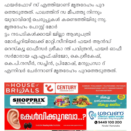
ഫയർഫോഴ് സ് എത്തിയാണ് മൃതദേഹം പുറ
ത്തെടുത്തത്. പാലത്തിന് സ മീപത്തു നിന്നും
യുവാവിന്റെ ചെരുപ്പുകൾ കണ്ടെത്തിയിരു ന്നു.
മൃതദേഹം പോസ്റ്റ് മോർ
ട്ടം നടപടികൾക്കായി ജില്ലാ ആശുപത്രി
മോർച്ചറിയിലേക്ക് മാറ്റി.സീനിയർ ഫയർ ആൻഡ്
റെസ്ക്യൂ ഓഫീസർ ശ്രീകാ ന്ത് പവിത്രൻ, ഫയർ ഓഫീ
സർമാരായ എ.എഫ്.ഷിജോ, കെ.ശ്രീകേഷ്,
കെ.പി.നസീർ, സച്ചിൻ, പ്രിമോഷ്, മനുപ്രസാ ദ്
എന്നിവർ ചേർന്നാണ് മൃതദേഹം പുറത്തെടുത്തത്.