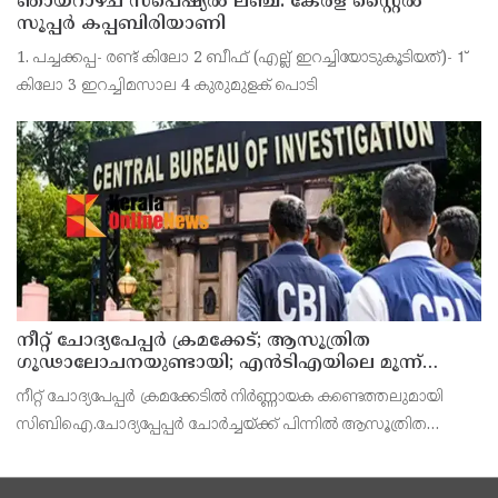
ഞായറാഴ്ച സ്പെഷ്യൽ ലഞ്ച്: കേരള സ്റ്റൈൽ
സൂപ്പർ കപ്പബിരിയാണി
1. പച്ചക്കപ്പ- രണ്ട് കിലോ 2 ബീഫ് (എല്ല് ഇറച്ചിയോടുകൂടിയത്)- 1്
കിലോ 3 ഇറച്ചിമസാല 4 കുരുമുളക് പൊടി
നീറ്റ് ചോദ്യപേപ്പര്‍ ക്രമക്കേട്; ആസൂത്രിത
ഗൂഢാലോചനയുണ്ടായി; എന്‍ടിഎയിലെ മൂന്ന്
സബ്ജക്ട് വിദഗ്ധര്‍ക്ക് പങ്കുണ്ടെന്ന നിർണായക
നീറ്റ് ചോദ്യപേപ്പര്‍ ക്രമക്കേടിൽ നിർണ്ണായക കണ്ടെത്തലുമായി
കണ്ടെത്തലുമായി സിബിഐ
സിബിഐ.ചോദ്യപ്പേപ്പർ ചോർച്ചയ്ക്ക് പിന്നില്‍ ആസൂത്രിത
ഗൂഢാലോചനയുണ്ടായെന്നാണ് സിബിഐയുടെ കണ്ടെത്തല്‍.
നാഷണല്‍ ടെസ്റ്റിംഗ് ഏജന്‍സി (എന്‍ടിഎ) വിദഗ്