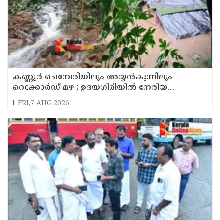
കണ്ണൂർ ചെമ്പേരിയിലും അയ്യൻകുന്നിലും
റെക്കോർഡ് മഴ ; ഉദയഗിരിയിൽ നേരിയ
ഉരുൾപൊട്ടൽ; 13 പേരെ ക്യാമ്പിലേക്ക് മാറ്റി
FRI,7 AUG 2026