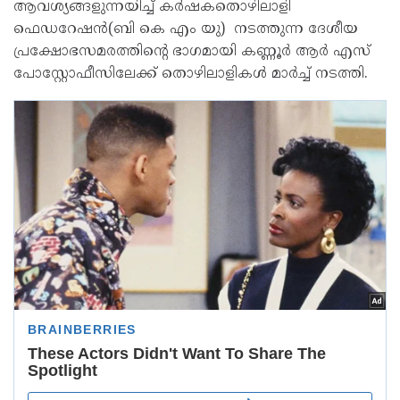
ആവശ്യങ്ങളുന്നയിച്ച് കർഷകതൊഴിലാളി
ഫെഡറേഷൻ(ബി കെ എം യു) നടത്തുന്ന ദേശീയ
പ്രക്ഷോഭസമരത്തിന്റെ ഭാഗമായി കണ്ണൂർ ആർ എസ്
പോസ്റ്റോഫീസിലേക്ക് തൊഴിലാളികൾ മാർച്ച് നടത്തി.