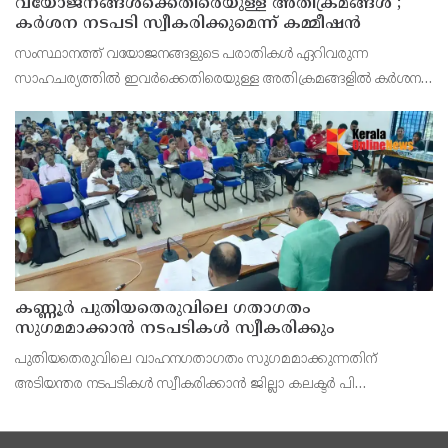
വയോജനങ്ങൾക്കെതിരെയുള്ള അതിക്രമങ്ങൾ ;
കർശന നടപടി സ്വീകരിക്കുമെന്ന് കമ്മീഷൻ
സംസ്ഥാനത്ത് വയോജനങ്ങളുടെ പരാതികൾ ഏറിവരുന്ന
സാഹചര്യത്തിൽ ഇവർക്കെതിരെയുള്ള അതിക്രമങ്ങളിൽ കർശന
നടപടി സ്വീകരിക്കുമെന്ന് വയോജന കമ്മീഷൻ ചെയർമാൻ അഡ്വ.
കെ. സോമപ്രസാദ്.
കണ്ണൂർ പുതിയതെരുവിലെ ഗതാഗതം
സുഗമമാക്കാന്‍ നടപടികള്‍ സ്വീകരിക്കും
പുതിയതെരുവിലെ വാഹനഗതാഗതം സുഗമമാക്കുന്നതിന്
അടിയന്തര നടപടികള്‍ സ്വീകരിക്കാന്‍ ജില്ലാ കലക്ടര്‍ പി
വിഷ്ണുരാജിന്റെ നേതൃത്വത്തില്‍ ചേര്‍ന്ന യോഗത്തില്‍ തീരുമാനം.