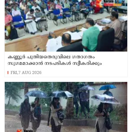
കണ്ണൂർ പുതിയതെരുവിലെ ഗതാഗതം
സുഗമമാക്കാന്‍ നടപടികള്‍ സ്വീകരിക്കും
FRI,7 AUG 2026