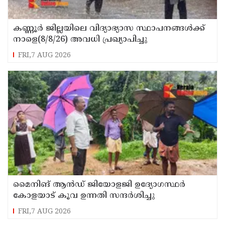
കണ്ണൂർ ജില്ലയിലെ വിദ്യാഭ്യാസ സ്ഥാപനങ്ങള്‍ക്ക്
നാളെ(8/8/26) അവധി പ്രഖ്യാപിച്ചു
FRI,7 AUG 2026
മൈനിങ് ആൻഡ്​ ജിയോളജി ഉദ്യോഗസ്ഥർ
കോളയാട് കൂവ ഉന്നതി സന്ദർശിച്ചു
FRI,7 AUG 2026