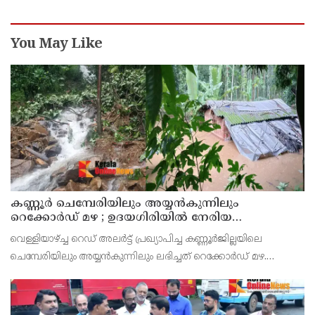
You May Like
കണ്ണൂർ ചെമ്പേരിയിലും അയ്യൻകുന്നിലും
റെക്കോർഡ് മഴ ; ഉദയഗിരിയിൽ നേരിയ
ഉരുൾപൊട്ടൽ; 13 പേരെ ക്യാമ്പിലേക്ക് മാറ്റി
വെള്ളിയാഴ്ച്ച റെഡ് അലർട്ട് പ്രഖ്യാപിച്ച കണ്ണൂർജില്ലയിലെ
ചെമ്പേരിയിലും അയ്യൻകുന്നിലും ലഭിച്ചത് റെക്കോർഡ് മഴ.
രാവിലെ 8.30 മുതലുള്ള ഏഴ് മണിക്കൂറിൽ ചെമ്പേരിയിൽ ലഭിച്ച 96
മില്ലിമീറ്റർ മഴ ആ സമയം സംസ്ഥാനത്ത