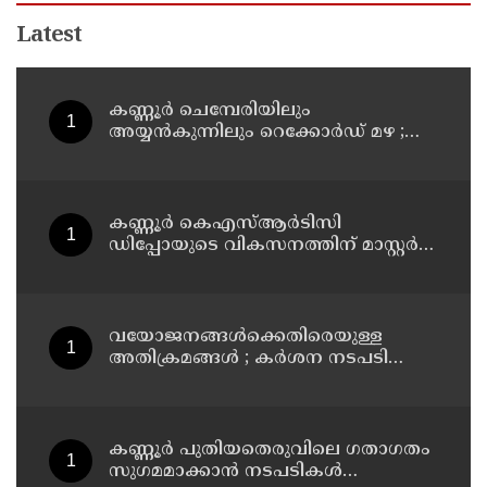
Latest
കണ്ണൂർ ചെമ്പേരിയിലും
അയ്യൻകുന്നിലും റെക്കോർഡ് മഴ ;
ഉദയഗിരിയിൽ നേരിയ ഉരുൾപൊട്ടൽ;
13 പേരെ ക്യാമ്പിലേക്ക് മാറ്റി
കണ്ണൂർ കെഎസ്ആർടിസി
ഡിപ്പോയുടെ വികസനത്തിന് മാസ്റ്റർ
പ്ലാൻ തയ്യാറാക്കി സമർപ്പിക്കും : ടി ഒ
മോഹനൻ എം എൽ എ
വയോജനങ്ങൾക്കെതിരെയുള്ള
അതിക്രമങ്ങൾ ; കർശന നടപടി
സ്വീകരിക്കുമെന്ന് കമ്മീഷൻ
കണ്ണൂർ പുതിയതെരുവിലെ ഗതാഗതം
സുഗമമാക്കാന്‍ നടപടികള്‍