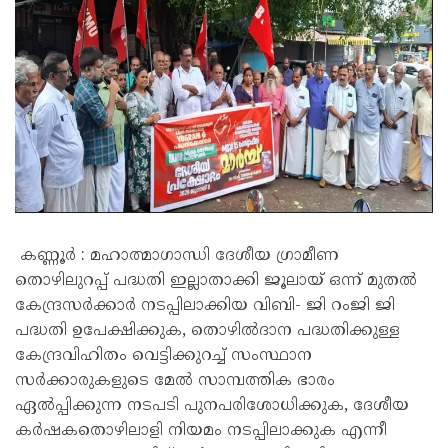
കണ്ണൂർ : മഹാത്മാഗാന്ധി ദേശീയ ഗ്രാമീണ
തൊഴിലുറപ്പ് പദ്ധതി ഇല്ലാതാക്കി ജൂലായ് ഒന്ന് മുതൽ
കേന്ദ്രസർക്കാർ നടപ്പിലാക്കിയ വിബി- ജി റംജി ജി
പദ്ധതി ഉപേക്ഷിക്കുക, തൊഴിൽദാന പദ്ധതിക്കുള്ള
കേന്ദ്രവിഹിതം വെട്ടിക്കുറച്ച് സംസ്ഥാന
സർക്കാരുകളുടെ മേൽ സാമ്പത്തിക ഭാരം
ഏൽപ്പിക്കുന്ന നടപടി പുനപരിശോധിക്കുക, ദേശീയ
കർഷകതൊഴിലാളി നിയമം നടപ്പിലാക്കുക എന്നീ