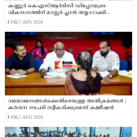
കണ്ണൂർ കെഎസ്ആർടിസി ഡിപ്പോയുടെ
വികസനത്തിന് മാസ്റ്റർ പ്ലാൻ തയ്യാറാക്കി
സമർപ്പിക്കും : ടി ഒ മോഹനൻ എം എൽ എ
FRI,7 AUG 2026
വയോജനങ്ങൾക്കെതിരെയുള്ള അതിക്രമങ്ങൾ ;
കർശന നടപടി സ്വീകരിക്കുമെന്ന് കമ്മീഷൻ
FRI,7 AUG 2026