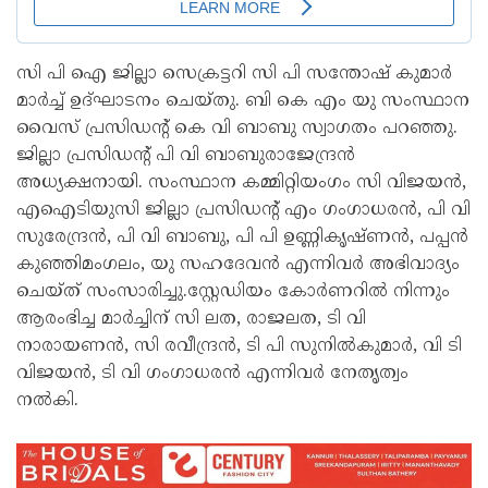
സി പി ഐ ജില്ലാ സെക്രട്ടറി സി പി സന്തോഷ് കുമാർ
മാർച്ച് ഉദ്ഘാടനം ചെയ്തു. ബി കെ എം യു സംസ്ഥാന
വൈസ് പ്രസിഡന്റ് കെ വി ബാബു സ്വാഗതം പറഞ്ഞു.
ജില്ലാ പ്രസിഡന്റ് പി വി ബാബുരാജേന്ദ്രൻ
അധ്യക്ഷനായി. സംസ്ഥാന കമ്മിറ്റിയംഗം സി വിജയൻ,
എഐടിയുസി ജില്ലാ പ്രസിഡന്റ് എം ഗംഗാധരൻ, പി വി
സുരേന്ദ്രൻ, പി വി ബാബു, പി പി ഉണ്ണികൃഷ്ണൻ, പപ്പൻ
കുഞ്ഞിമംഗലം, യു സഹദേവൻ എന്നിവർ അഭിവാദ്യം
ചെയ്ത് സംസാരിച്ചു.സ്റ്റേഡിയം കോർണറിൽ നിന്നും
ആരംഭിച്ച മാർച്ചിന് സി ലത, രാജലത, ടി വി
നാരായണൻ, സി രവീന്ദ്രൻ, ടി പി സുനിൽകുമാർ, വി ടി
വിജയൻ, ടി വി ഗംഗാധരൻ എന്നിവർ നേതൃത്വം
നൽകി.