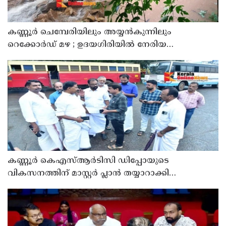
കണ്ണൂർ ചെമ്പേരിയിലും അയ്യൻകുന്നിലും
റെക്കോർഡ് മഴ ; ഉദയഗിരിയിൽ നേരിയ
ഉരുൾപൊട്ടൽ; 13 പേരെ ക്യാമ്പിലേക്ക് മാറ്റി
കണ്ണൂർ കെഎസ്ആർടിസി ഡിപ്പോയുടെ
വികസനത്തിന് മാസ്റ്റർ പ്ലാൻ തയ്യാറാക്കി
സമർപ്പിക്കും : ടി ഒ മോഹനൻ എം എൽ എ