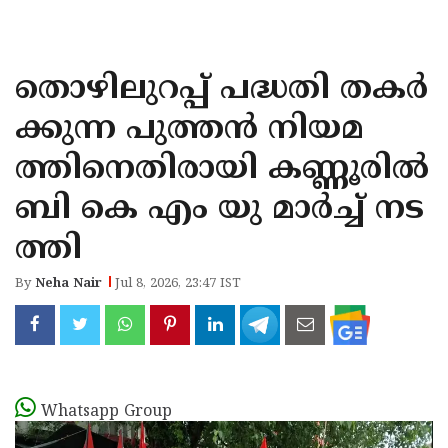
KOZHIKODE
WAYANAD
തൊഴിലുറപ്പ് പദ്ധതി തകർ
KANNUR
ക്കുന്ന പുത്തൻ നിയമ
KASARAGOD
ത്തിനെതിരായി കണ്ണൂരിൽ
ബി കെ എം യു മാർച്ച് നട
ത്തി
By
Neha Nair
Jul 8, 2026, 23:47 IST
Whatsapp Group