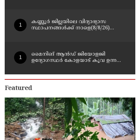
സ്വീകരിക്കും
കണ്ണൂർ ജില്ലയിലെ വിദ്യാഭ്യാസ
സ്ഥാപനങ്ങള്‍ക്ക് നാളെ(8/8/26)
അവധി പ്രഖ്യാപിച്ചു
മൈനിങ് ആൻഡ്​ ജിയോളജി
ഉദ്യോഗസ്ഥർ കോളയാട് കൂവ ഉന്നതി
സന്ദർശിച്ചു
Featured