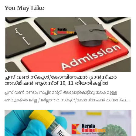
You May Like
പ്ലസ് വൺ സ്‌കൂൾ/കോമ്പിനേഷൻ ട്രാൻസ്ഫർ
അഡ്മിഷൻ ആഗസ്ത് 10, 11 തീയതികളിൽ
പ്ലസ് വൺ രണ്ടാം സപ്ലിമെന്ററി അലോട്ട്‌മെന്റിനു ശേഷമുള്ള
ഒഴിവുകളിൽ ജില്ല / ജില്ലാന്തര സ്‌കൂൾ/കോമ്പിനേഷൻ ട്രാൻസ്ഫർ
അലോട്ട്‌മെന്റിനായി അപേക്ഷിക്കാനുള്ള അവസരം ആഗസ്റ്റ് 7 ന്
വൈകിട്ട് 4 മണി വരെ നൽകിയിരുന്നു