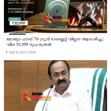
മോട്ടോ പാഡ് 70 ഗ്രൂവ് ടാബ്ലെറ്റ് വില്പന ആരംഭിച്ചു;
വില 32,999 രൂപ മുതൽ
SAT,8 AUG 2026