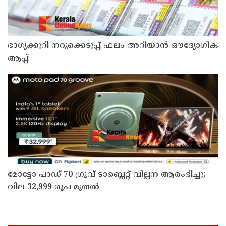
ഭാഗ്യക്കുറി നറുക്കെടുപ്പ് ഫലം അറിയാൻ ഔദ്യോഗിക
ആപ്പ്
മോട്ടോ പാഡ് 70 ഗ്രൂവ് ടാബ്ലെറ്റ് വില്പന ആരംഭിച്ചു;
വില 32,999 രൂപ മുതൽ