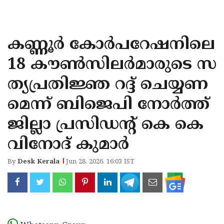
KOZHIKODE
WAYANAD
കണ്ണൂർ കോർപറേഷനിലെ
KANNUR
18 കൗൺസിലർമാരുടെ സ
KASARAGOD
ത്യപ്രതിജ്ഞ റദ്ദ് ചെയ്യണ
മെന്ന് ബിജെപി നോർത്ത്
ജില്ലാ പ്രസിഡൻ്റ് കെ കെ
വിനോദ് കുമാർ
By
Desk Kerala
Jun 28, 2026, 16:03 IST