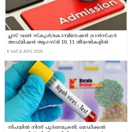
പ്ലസ് വൺ സ്‌കൂൾ/കോമ്പിനേഷൻ ട്രാൻസ്ഫർ
അഡ്മിഷൻ ആഗസ്ത് 10, 11 തീയതികളിൽ
SAT,8 AUG 2026
നിപയിൽ നിന്ന് പൂർണമുക്തി; മെഡിക്കൽ