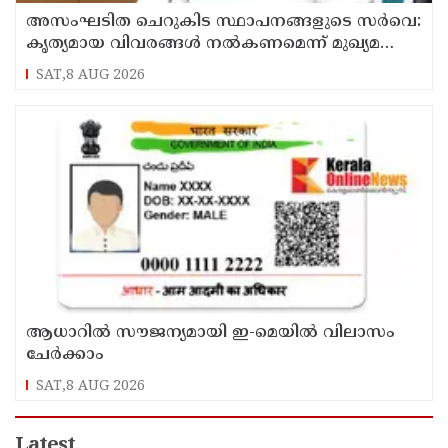
അസംഘടിത ചെറുകിട സ്ഥാപനങ്ങളുടെ സർവെ:
കൃത്യമായ വിവരങ്ങൾ നൽകണമെന്ന് മുഖ്യമന്ത്രി
വി ഡി സതീശൻ
SAT,8 AUG 2026
ആധാറിൽ സൗജന്യമായി ഇ-മെയിൽ വിലാസം
ചേർക്കാം
SAT,8 AUG 2026
Latest