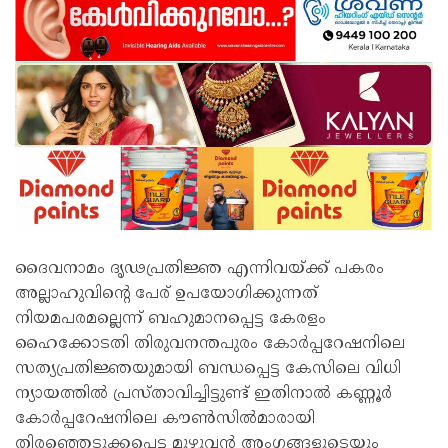
ദൈവനാമം ദൃഢപ്രതിജ്ഞ എന്നിവയ്ക്ക് പകരം
അല്ലാഹുവിന്‍റെ പേര് ഉപയോഗിക്കുന്നത്
നിയമപരമല്ലെന്ന് ബഹുമാനപ്പെട്ട കേരളം
ഹൈക്കോടതി തിരുവനന്തപുരം കോർപ്പറേഷനിലെ
സത്യപ്രതിജ്ഞയുമായി ബന്ധപ്പെട്ട കേസിലെ വിധി
ന്യായത്തിൽ പ്രസ്താവിച്ചിട്ടുണ്ട് ഇതിനാൽ കണ്ണൂർ
കോർപ്പറേഷനിലെ കൗൺസിൽമാരായി
തിരഞ്ഞെടുക്കപ്പെട്ട മുഴുവൻ അംഗങ്ങളുടെയും