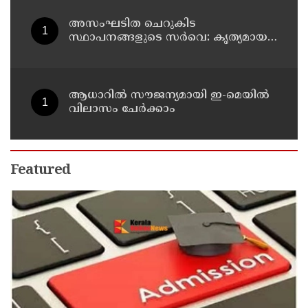
അസംഘടിത ചെറുകിട
സ്ഥാപനങ്ങളുടെ സർവെ: കൃത്യമായ
വിവരങ്ങൾ നൽകണമെന്ന് മുഖ്യമന്ത്രി
വി ഡി സതീശൻ
ആധാറിൽ സൗജന്യമായി ഇ-മെയിൽ
വിലാസം ചേർക്കാം
Featured