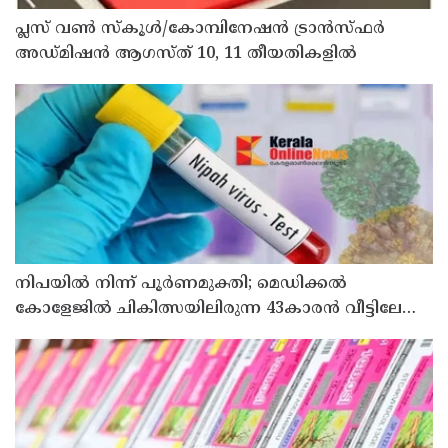
പ്ലസ് വൺ സ്‌കൂൾ/കോമ്പിനേഷൻ ട്രാൻസ്ഫർ
അഡ്മിഷൻ ആഗസ്ത് 10, 11 തീയതികളിൽ
നിപയിൽ നിന്ന് പൂർണമുക്തി; മെഡിക്കൽ
കോളേജിൽ ചികിത്സയിലിരുന്ന 43കാരൻ വീട്ടിലേക്ക്
മടങ്ങി