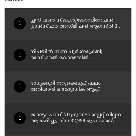
പ്ലസ് വൺ സ്‌കൂൾ/കോമ്പിനേഷൻ
ട്രാൻസ്ഫർ അഡ്മിഷൻ ആഗസ്ത് 10,
11 തീയതികളിൽ
നിപയിൽ നിന്ന് പൂർണമുക്തി;
മെഡിക്കൽ കോളേജിൽ
ചികിത്സയിലിരുന്ന 43കാരൻ
വീട്ടിലേക്ക് മടങ്ങി
ഭാഗ്യക്കുറി നറുക്കെടുപ്പ് ഫലം
അറിയാൻ ഔദ്യോഗിക ആപ്പ്
മോട്ടോ പാഡ് 70 ഗ്രൂവ് ടാബ്ലെറ്റ് വില്പന
ആരംഭിച്ചു; വില 32,999 രൂപ മുതൽ