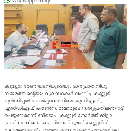
Whatsapp Group
കണ്ണൂർ: ഭരണഘടനയുടെയും ജനപ്രാതിനിധ്യ
നിയമത്തിന്റെയും വ്യവസ്ഥകൾ ലംഘിച്ച കണ്ണൂർ
മുൻസിപ്പൽ കോർപ്പറേഷനിലെ യുഡിഎഫ് ,
എൽഡിഎഫ് കൗൺസിൽമാരുടെ സത്യപ്രതിജ്ഞ റദ്ദ്
ചെയ്യണമെന്ന് ബിജെപി കണ്ണൂർ നോർത്ത് ജില്ലാ
പ്രസിഡണ്ട് കെ.കെ. വിനോദ്കുമാർ കണ്ണൂരിൽ
മാധ്യമങ്ങളോട് പറഞ്ഞു.കണ്ണൂർ കോർപ്പറേഷനിലെ