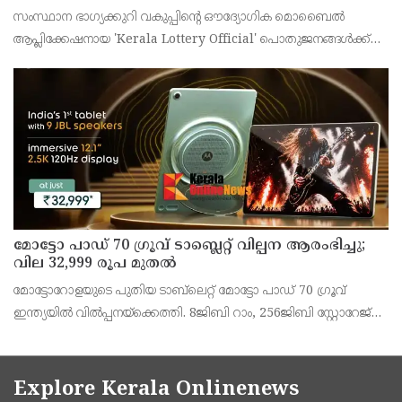
സംസ്ഥാന ഭാഗ്യക്കുറി വകുപ്പിന്റെ ഔദ്യോഗിക മൊബൈൽ
ആപ്ലിക്കേഷനായ 'Kerala Lottery Official' പൊതുജനങ്ങൾക്ക്
ലഭ്യമാണെന്ന് കേരള സംസ്ഥാന ഭാഗ്യക്കുറി വകുപ്പ് ഡയറക്ടർ
അഞ്ജു കെ എസ് അറിയിച്ചു.
മോട്ടോ പാഡ് 70 ഗ്രൂവ് ടാബ്ലെറ്റ് വില്പന ആരംഭിച്ചു;
വില 32,999 രൂപ മുതൽ
മോട്ടോറോളയുടെ പുതിയ ടാബ്‌ലെറ്റ് മോട്ടോ പാഡ് 70 ഗ്രൂവ്
ഇന്ത്യയിൽ വിൽപ്പനയ്‌ക്കെത്തി. 8ജിബി റാം, 256ജിബി സ്റ്റോറേജ്
പതിപ്പിന് 36,999 രൂപയാണ് ലോഞ്ച് വില. ബാങ്ക് ഓഫറുകൾ
ഉൾപ്പെടെ 32,999 രൂപയാണ് ഫലപ്രദമായ
Explore Kerala Onlinenews