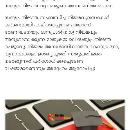
സത്യപ്രതിജ്ഞ റദ്ദ് ചെയ്യണമെന്നാണ് അപേക്ഷ .
സത്യപ്രതിജ്ഞ സംബന്ധിച്ച നിയമവ്യവസ്ഥകൾ
കർശനമായി പാലിക്കപ്പെടേണ്ടവയാണ്
ഭരണഘടനയും ജനപ്രാതിനിധ്യ നിയമവും
അനുശാസിക്കുന്ന മാതൃകയിലെ സത്യപ്രതിജ്ഞ
ചെയ്യാവൂ. നിയമം അനുശാസിക്കാത്ത വാക്കുകളോ,
വ്യവസ്ഥകളോ ഉൾപ്പെടുത്തി സത്യപ്രതിജ്ഞ
നടത്തുന്നത് പരിശോധിക്കപ്പെടേണ്ട
വിഷയമാണെന്നും അദ്ദേഹം ആരോപിച്ചു