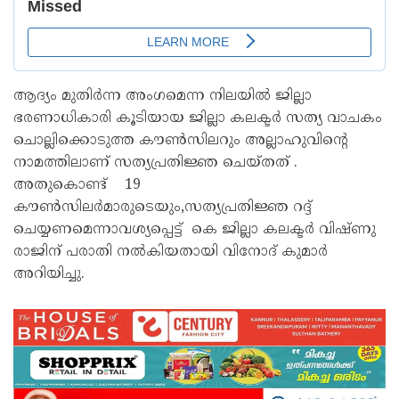
ആദ്യം മുതിർന്ന അംഗമെന്ന നിലയിൽ ജില്ലാ
ഭരണാധികാരി കൂടിയായ ജില്ലാ കലക്ടർ സത്യ വാചകം
ചൊല്ലിക്കൊടുത്ത കൗൺസിലറും അല്ലാഹുവിൻ്റെ
നാമത്തിലാണ് സത്യപ്രതിജ്ഞ ചെയ്തത് .
അതുകൊണ്ട് 19
കൗൺസിലർമാരുടെയും,സത്യപ്രതിജ്ഞ റദ്ദ്
ചെയ്യണമെന്നാവശ്യപ്പെട്ട് കെ ജില്ലാ കലക്ടർ വിഷ്ണു
രാജിന് പരാതി നൽകിയതായി വിനോദ് കുമാർ
അറിയിച്ചു.