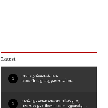
Latest
സംയുക്‌തകർഷക
തൊഴിലാളികളുടെജയിൽ
നിറക്കൽ സമരം ഓഗസ്ത് 10 ന്
ലക്‌ഷ്യം ഓണക്കാല വിൽപ്പന;
വ്യാജമദ്യം നിർമിക്കാൻ എത്തിച്ച