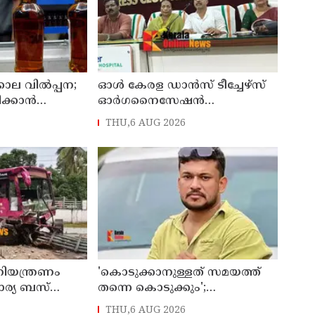
കാല വിൽപ്പന;
ഓൾ കേരള ഡാൻസ് ടീച്ചേഴ്സ്
ിക്കാൻ
ഓർഗനൈസേഷൻ
്റർ സ്പിരിറ്റ്
നൃത്തോത്സവ് - 2026 എട്ടിന്
THU,6 AUG 2026
 പേർ അറസ്റ്റിൽ
കണ്ണൂരിൽ
നിയന്ത്രണം
'കൊടുക്കാനുള്ളത് സമയത്ത്
കാര്യ ബസ്
തന്നെ കൊടുക്കും';
ം; മരണം
പൊലീസിനെതിരെ ഭീഷണി;
THU,6 AUG 2026