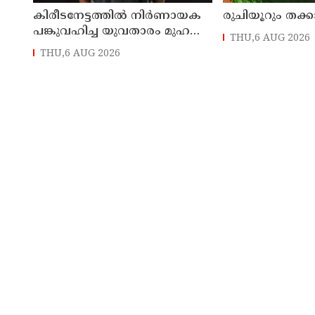
കിരീടനേട്ടത്തില്‍ നിര്‍ണായക
രുചിയൂറും തക്ക
പങ്കുവഹിച്ച യുവതാരം മുഹമ്മദ്
THU,6 AUG 2026
സിനാനെ തിരികെയെത്തിച്ച്
THU,6 AUG 2026
കണ്ണൂര്‍ വാരിയേഴ്സ് എഫ്സി