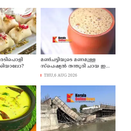
ർക്ക് പരിക്ക്
അർജുൻ ആയങ്കിക്കെതിരെ
കേസെടുത്തു
ഒരടിപൊളി
മൺചട്ടിയുടെ മണമുള്ള
ാക്കിയാലോ?
സ്പെഷ്യൽ തന്തൂരി ചായ ഇനി
വീട്ടിൽ തയ്യാറാക്കാം
THU,6 AUG 2026