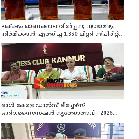
ലക്‌ഷ്യം ഓണക്കാല വിൽപ്പന; വ്യാജമദ്യം
നിർമിക്കാൻ എത്തിച്ച 1,350 ലിറ്റർ സ്പിരിറ്റ്
പിടികൂടി; രണ്ട് പേർ അറസ്റ്റിൽ
ഓൾ കേരള ഡാൻസ് ടീച്ചേഴ്സ്
ഓർഗനൈസേഷൻ നൃത്തോത്സവ് - 2026
എട്ടിന് കണ്ണൂരിൽ