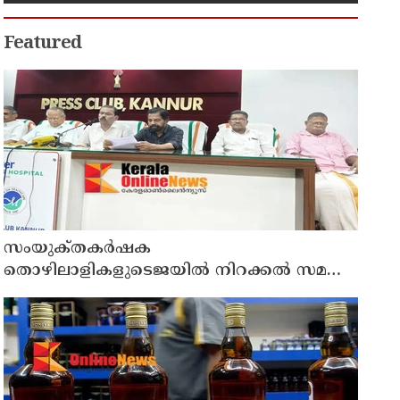
Featured
സംയുക്‌തകർഷക
തൊഴിലാളികളുടെജയിൽ നിറക്കൽ സമരം
ഓഗസ്ത് 10 ന്