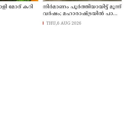
ാളി മോര് കറി
നിർമാണം പൂർത്തിയായിട്ട് മൂന്ന്
വർഷം; മഹാരാഷ്ട്രയിൽ പാലം
തകർന്നുവീണു
THU,6 AUG 2026