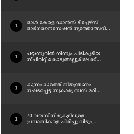
1,350 ലിറ്റർ സ്പിരിറ്റ് പിടികൂടി; രണ്ട്
പേർ അറസ്റ്റിൽ
ഓൾ കേരള ഡാൻസ് ടീച്ചേഴ്സ്
ഓർഗനൈസേഷൻ നൃത്തോത്സവ് -
2026 എട്ടിന് കണ്ണൂരിൽ
പയ്യന്നൂരിൽ നിന്നും പിടികൂടിയ
സ്പിരിറ്റ് കൊടുങ്ങല്ലൂരിലേക്ക്
എത്തിക്കാൻ പദ്ധതിയിട്ടുവെന്ന്
എക്സൈസ് ഡെപ്യൂട്ടി
കമ്മിഷണർ
കുന്നംകുളത്ത് നിയന്ത്രണം
നഷ്ടപ്പെട്ട സ്വകാര്യ ബസ് മറിഞ്ഞ
സംഭവം; മരണം രണ്ടായി,
എട്ടുപേർക്ക് പരിക്ക്
70 വയസിന് മുകളിലുള്ള
പ്രവാസികളെ പിരിച്ചു വിടും;
കടുത്ത നിലപാടുമായി കുവൈത്ത്