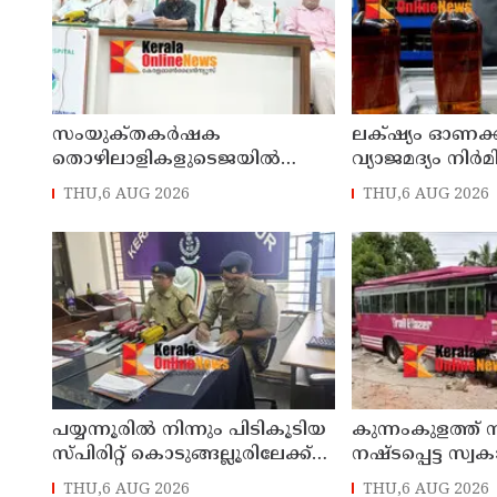
സംയുക്‌തകർഷക
ലക്‌ഷ്യം ഓണക്
തൊഴിലാളികളുടെജയിൽ
വ്യാജമദ്യം നിർമ
നിറക്കൽ സമരം ഓഗസ്ത് 10 ന്
എത്തിച്ച 1,350 ലിറ
THU,6 AUG 2026
THU,6 AUG 2026
പിടികൂടി; രണ്ട്
പയ്യന്നൂരിൽ നിന്നും പിടികൂടിയ
കുന്നംകുളത്ത് 
സ്പിരിറ്റ് കൊടുങ്ങല്ലൂരിലേക്ക്
നഷ്ടപ്പെട്ട സ്വ
എത്തിക്കാൻ പദ്ധതിയിട്ടുവെന്ന്
മറിഞ്ഞ സംഭവ
THU,6 AUG 2026
THU,6 AUG 2026