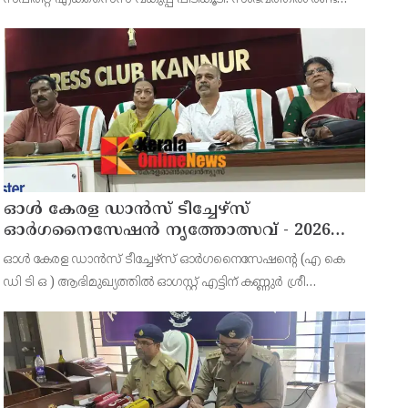
പേരെ അറസ്റ്റ് ചെയ്തു. എറണാകുളം ജില്ലയിലെ
അങ്കമാലിയിലെ കോട്ടക്കുളങ്ങരയിലെ ഹോളോബ്രിക
ഓൾ കേരള ഡാൻസ് ടീച്ചേഴ്സ്
ഓർഗനൈസേഷൻ നൃത്തോത്സവ് - 2026
എട്ടിന് കണ്ണൂരിൽ
ഓൾ കേരള ഡാൻസ് ടീച്ചേഴ്സ് ഓർഗനൈസേഷൻ്റെ (എ കെ
ഡി ടി ഒ ) ആഭിമുഖ്യത്തിൽ ഓഗസ്റ്റ് എട്ടിന് കണ്ണുർ ശ്രീ
സുന്ദരേശ്വര ക്ഷേത്രത്തിൽ നൃത്തോത്സവ്_2026 സീസൺ 2
നടത്തുമെന്ന് സംഘാടകർ കണ്ണൂർ പ്രസ് ക്ളബ്ബിൽ വാർത്താ
സമ