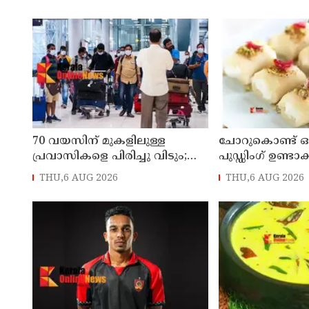
എക്സൈസ് ഡെപ്യൂട്ടി
രണ്ടായി, എട്ടുപേ
കമ്മിഷണർ
70 വയസിന് മുകളിലുള്ള
ചോറുകൊണ്ട് 
പ്രവാസികളെ പിരിച്ചു വിടും;
പുഡ്ഡിംഗ് ഉണ്ട
കടുത്ത നിലപാടുമായി
THU,6 AUG 2026
THU,6 AUG 2026
കുവൈത്ത്