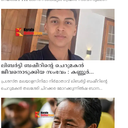
പ്രഖ്യാപിച്ചു. ഓഗസ്റ്റ് 14 മുതൽ സെപ്റ്റംബർ 6 വരെയുള്ള
സമയത്താണ് ഈ ട്രെയിനുകൾ ഓടുക. മറുനാടൻ
മലയാളികൾക്കും വിദ്യാ
ലിബർട്ടി ബഷീറിന്റെ ചെറുമകൻ
ജീവനൊടുക്കിയ സംഭവം : കണ്ണൂർ
മൊറാഴയിലെ ജെംസ് ഇൻ്റർനാഷനൽ
പ്രശസ്ത മലയാളസിനിമാ നിർമാതാവ് ലിബർട്ടി ബഷീറിന്റെ
സ്കൂളിലെ പ്രധാന അധ്യാപികക്കെതിരെ
ചെറുമകൻ തലശേരി ചിറക്കര മോറക്കുന്നിൽഷ ബാന
പരാതിയുമായിബന്ധുക്കൾ
മൻസിലിൽ അമീറിൻ്റെ മകൻ റയാൻ അമീർ (14)
ജീവനൊടുക്കിയസംഭവത്തിൽ കണ്ണൂർ മോറാഴയിലെ ജെംസ്
ഇൻ്റർനാഷനൽ സ്കൂൾ പ്രധാന അധ്