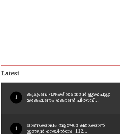
Latest
കുടുംബ വഴക്ക് തടയാന്‍ ഇടപെട്ടു;
മരകഷണം കൊണ്ട് പിതാവ്
മർദിച്ച 17കാരിക്ക് ദാരുണാന്ത്യം
ഓണക്കാലം ആഘോഷമാക്കാൻ
ഇന്ത്യൻ റെയിൽവേ; 112