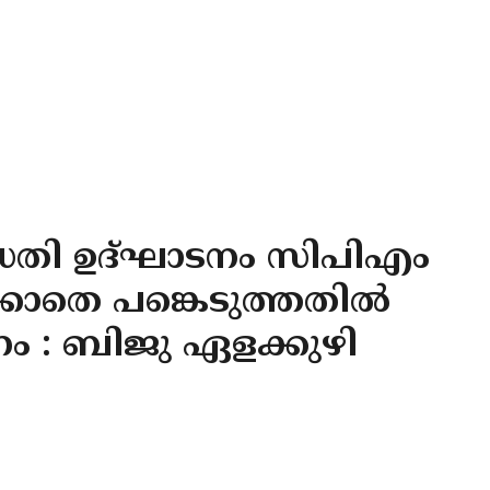
പദ്ധതി ഉദ്ഘാടനം സിപിഎം
ിക്കാതെ പങ്കെടുത്തതിൽ
ം : ബിജു ഏളക്കുഴി