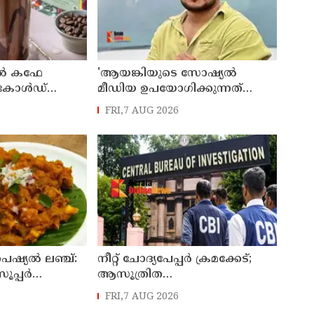
റിൽ കഫേ
'ആയങ്കിയുടെ സോഷ്യൽ
പർ കോൾഡ്
മീഡിയ ഉപയോഗിക്കുന്നത്
മറ്റൊരാൾ? 'അർജുൻ
FRI,7 AUG 2026
ആയങ്കിയെ പൂട്ടാനൊരുങ്ങി
പൊലീസ്'; കൊച്ചിയിൽ വ്യാപക
പരിശോധന
ഷ്യൽ ലഞ്ച്:
നീറ്റ് ചോദ്യപേപ്പര്‍ ക്രമക്കേട്;
ൂപ്പർ
ആസൂത്രിത
ഗൂഢാലോചനയുണ്ടായി;
FRI,7 AUG 2026
എന്‍ടിഎയിലെ മൂന്ന് സബ്ജക്ട്