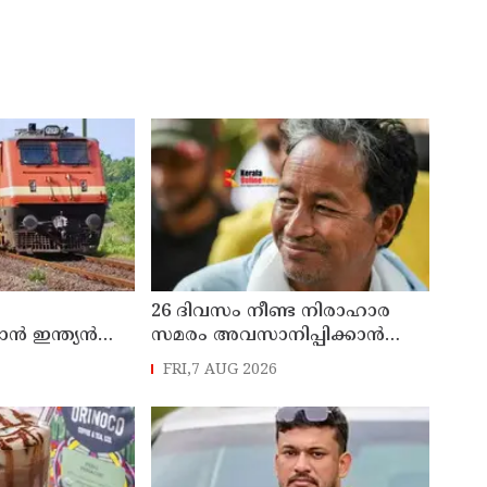
26 ദിവസം നീണ്ട നിരാഹാര
 ഇന്ത്യൻ
സമരം അവസാനിപ്പിക്കാൻ
 സ്പെഷ്യൽ
പ്രതിപക്ഷ നേതാവ് രാഹുൽ
FRI,7 AUG 2026
റ്റ്
ഗാന്ധിയുടെ സഹായം
ഉടൻ
തേടിയിരുന്നു ; സോനം
വാങ്ചുക്