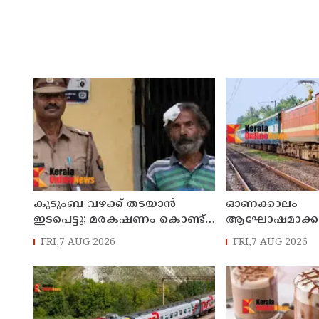
കുടുംബ വഴക്ക് തടയാന്‍
ഓണക്കാലം
ഇടപെട്ടു; മരകഷണം കൊണ്ട്
ആഘോഷമാക്കാൻ
പിതാവ് മർദിച്ച 17കാരിക്ക്
റെയിൽവേ; 112
FRI,7 AUG 2026
FRI,7 AUG 2026
ദാരുണാന്ത്യം
ട്രെയിനുകൾ, ടിക്ക
ബുക്കിംഗുകൾ 
ആരംഭിക്കും