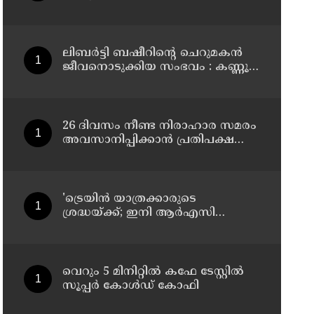
സ്പെഷ്യൽ ട്രെയിനുകൾ, ടിക്കറ്റ്
ബുക്കിംഗുകൾ ഉടൻ ആരംഭിക്കും
ലിബർട്ടി ബഷീറിന്റെ ചെറുമകൻ
ജീവനൊടുക്കിയ സംഭവം : കണ്ണൂർ
മൊറാഴയിലെ ജെംസ്
ഇൻ്റർനാഷനൽ സ്കൂളിലെ പ്രധാന
അധ്യാപികക്കെതിരെ
പരാതിയുമായിബന്ധുക്കൾ
26 ദിവസം നീണ്ട നിരാഹാര സമരം
അവസാനിപ്പിക്കാൻ പ്രതിപക്ഷ
നേതാവ് രാഹുൽ ഗാന്ധിയുടെ
സഹായം തേടിയിരുന്നു ; സോനം
വാങ്ചുക്
'ട്രെയിൻ യാത്രക്കാരുടെ
ശ്രദ്ധയ്ക്ക്‌; ഇനി ആർഎസി
ടിക്കറ്റുകാർക്കും കമ്പിളിപ്പുതപ്പ്
ലഭിക്കും
വെറും 5 മിനിറ്റിൽ കഫേ ടേസ്റ്റിൽ
സൂപ്പർ കോൾഡ് കോഫി