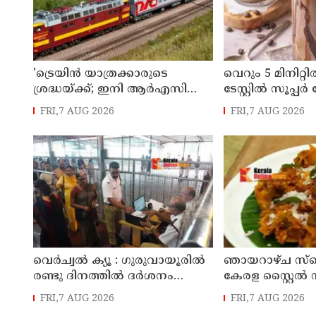
'ട്രെയിൻ യാത്രക്കാരുടെ
വെറും 5 മിനിറ്
ശ്രദ്ധയ്ക്ക്‌; ഇനി ആർഎസി
ടേസ്റ്റിൽ സൂപ്
ടിക്കറ്റുകാർക്കും കമ്പിളിപ്പുതപ്പ്
കോഫി
FRI,7 AUG 2026
FRI,7 AUG 2026
ലഭിക്കും
വെർച്വൽ ക്യൂ : ഗുരുവായൂരിൽ
ഞായറാഴ്ച സ്പെ
രണ്ടു ദിനത്തിൽ ദർശനം
കേരള സ്റ്റൈൽ സ
നേടിയത് 3088 ഭക്തർ
കപ്പബിരിയാണി
FRI,7 AUG 2026
FRI,7 AUG 2026