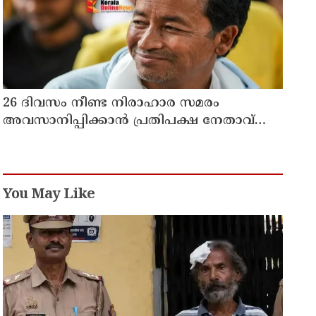
26 ദിവസം നീണ്ട നിരാഹാര സമരം
അവസാനിപ്പിക്കാൻ പ്രതിപക്ഷ നേതാവ്
രാഹുൽ ഗാന്ധിയുടെ സഹായം
തേടിയിരുന്നു ; സോനം വാങ്ചുക്
You May Like