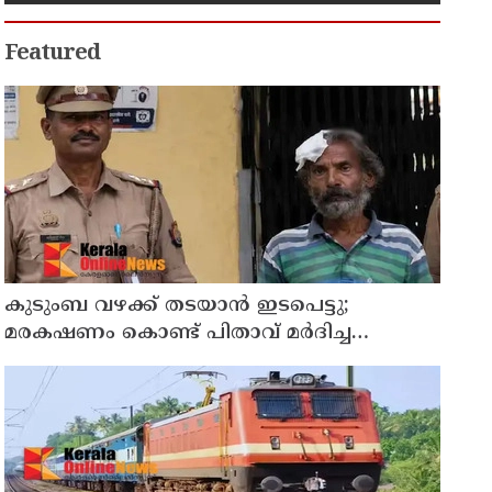
Featured
കുടുംബ വഴക്ക് തടയാന്‍ ഇടപെട്ടു;
മരകഷണം കൊണ്ട് പിതാവ് മർദിച്ച
17കാരിക്ക് ദാരുണാന്ത്യം