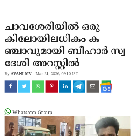
KOZHIKODE
WAYANAD
ചാവശേരിയിൽ ഒരു
KANNUR
കിലോയിലധികം ക
KASARAGOD
ഞ്ചാവുമായി ബീഹാർ സ്വ
ദേശി അറസ്റ്റിൽ
By
AVANI MV
Mar 21, 2026, 09:10 IST
Whatsapp Group