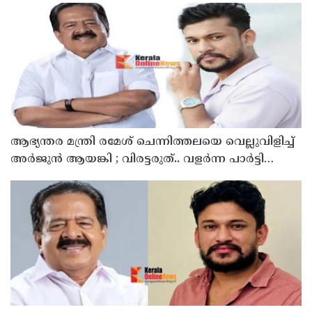
ആഭ്യന്തര മന്ത്രി രമേശ് ചെന്നിത്തലയെ വെല്ലുവിളിച്ച്
അ‍ർജുൻ ആയങ്കി ; വിരട്ടരുത്.. വളർന്ന പാർട്ടി
വേറെയാണ് !