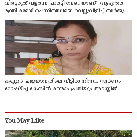
വിരട്ടരുത് വളര്‍ന്ന പാര്‍ട്ടി വേറെയാണ്'; ആഭ്യന്തര
മന്ത്രി രമേശ് ചെന്നിത്തലയെ വെല്ലുവിളിച്ച് അര്‍ജുന്‍
ആയങ്കി
കണ്ണൂർ എളയാവൂരിലെ വീട്ടിൽ നിന്നും സ്വർണം
മോഷ്ടിച്ച കേസിൽ രണ്ടാം പ്രതിയും അറസ്റ്റിൽ
You May Like