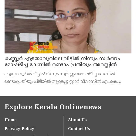
കണ്ണൂർ എളയാവൂരിലെ വീട്ടിൽ നിന്നും സ്വർണം
മോഷ്ടിച്ച കേസിൽ രണ്ടാം പ്രതിയും അറസ്റ്റിൽ
എളയാവൂരിൽ വീട്ടിൽ നിന്നും സ്വർണ്ണം മോ ഷ്ടിച്ച കേസിൽ
രണ്ടാംപ്രതിയും പിടിയിൽ ആറ്റടപ്പു സ്റ്റാർ നിവാസിൽ എം.കെ.
സവിത (48) യാണ് പിടിയിലാ ത്. ഒളിവിൽ കഴിയവേ പയ്യന്നൂരിൽ
Explore Kerala Onlinenews
Home
About Us
Privacy Policy
Contact Us