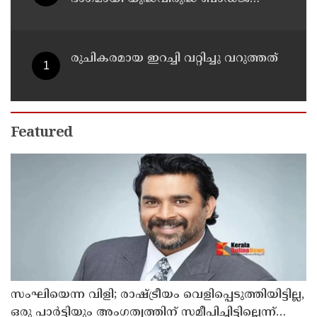
വിതരണത്തിന്റെ തളിപ്പറമ്പ്
ഏരിയാതല ഉദ്ഘാടനം ആന്തൂർ
എഎൽപി സ്കൂളിൽ വച്ച് നടന്നു
രുചികരമായ ഇറച്ചി വറ്റിച്ചു വറുത്തത്
Featured
സംഘിയെന്ന വിളി; രാഷ്ട്രീയം വെളിപ്പെടുത്തിയിട്ടില്ല,
ഒരു പാര്‍ട്ടിയും അംഗത്വത്തിന് സമീപിച്ചിട്ടില്ലെന്ന്