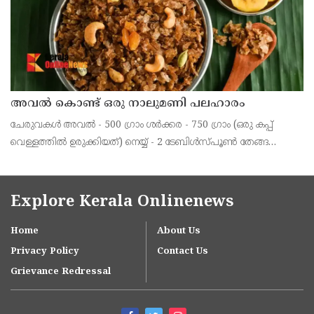
അവൽ കൊണ്ട് ഒരു നാലുമണി പലഹാരം
ചേരുവകൾ അവൽ - 500 ഗ്രാം ശർക്കര - 750 ഗ്രാം (ഒരു കപ്പ്
വെള്ളത്തിൽ ഉരുക്കിയത്) നെയ്യ് - 2 ടേബിൾസ്പൂൺ തേങ്ങ
ചിരകിയത് - 2 കപ്പ് പാളയംകോടൻ പഴം - 500 ഗ്രാം ഏലക്കായയും
ചുക്കും പൊടിച്ചത് - 1ടീസ്പൂൺ തയാറാക്കു
Explore Kerala Onlinenews
Home
About Us
Privacy Policy
Contact Us
Grievance Redressal