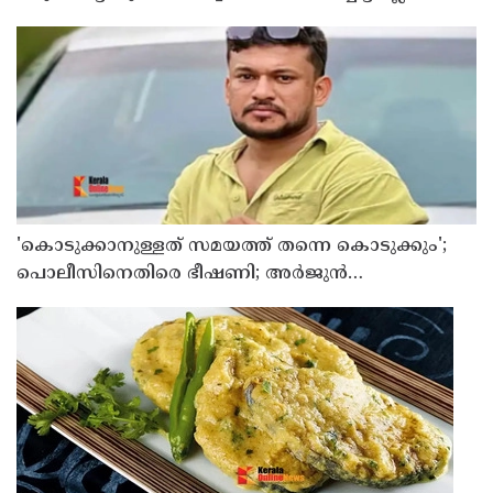
ആര്‍ മാധവന്‍
'കൊടുക്കാനുള്ളത് സമയത്ത് തന്നെ കൊടുക്കും';
പൊലീസിനെതിരെ ഭീഷണി; അർജുൻ
ആയങ്കിക്കെതിരെ കേസെടുത്തു