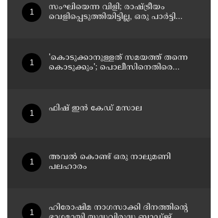
സംഘിയെന്ന വിളി; രാഷ്ട്രീയം
വെളിപ്പെടുത്തിയിട്ടില്ല, ഒരു പാര്‍ട്ടിയും
അംഗത്വത്തിന് സമീപിച്ചിട്ടില്ലെന്ന് ആര്‍
മാധവന്‍
'കൊടുക്കാനുള്ളത് സമയത്ത് തന്നെ
കൊടുക്കും'; പൊലീസിനെതിരെ
ഭീഷണി; അർജുൻ ആയങ്കിക്കെതിരെ
കേസെടുത്തു
ഫിഷ് ഇൻ കേഡ് മസാല
അവൽ കൊണ്ട് ഒരു നാലുമണി
പലഹാരം
ഹിരോഷിമ നാഗസാക്കി ദിനത്തിന്റെ
ഭാഗമായി യുദ്ധവിരുദ്ധ ബാഡ്ജ്