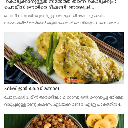
'കൊടുക്കാനുള്ളത് സമയത്ത് തന്നെ കൊടുക്കും';
പൊലീസിനെതിരെ ഭീഷണി; അർജുൻ
ആയങ്കിക്കെതിരെ കേസെടുത്തു
പൊലീസിനെതിരെ ഇൻസ്റ്റഗ്രാമിലൂടെ ഭീഷണി മുഴക്കിയ
സംഭവത്തിൽ അർജുൻ ആയങ്കിക്കെതിരെ വീണ്ടും കേസെടുത്തു.
ഊന്നുകൽ സി ഐയെ ഭീഷണിപ്പെടുത്തിയതിനാണ് പുതിയ കേസ്
രജിസ്റ്റർ ചെയ്തിരിക്കുന്നത്.
ഫിഷ് ഇൻ കേഡ് മസാല
ചേരുവകൾ 1. മീൻ അരക്കിലോ 2. ഗ്രാമ്പൂ രണ്ട് കറുവാപ്പട്ട ഒരിഞ്ചു
വലുപ്പമുള്ള രണ്ടു കഷണം ഏലയ്ക്ക രണ്ട് 3. എണ്ണ പാകത്തിന് 4.
സവാള അരച്ചത് ഒരു വലിയ സ്പൂൺ ഇഞ്ചി അരച്ചത് രണ്ടു
െചറിയ സ്പൂൺ മഞ്ഞൾപ്പൊടി അര െചറി