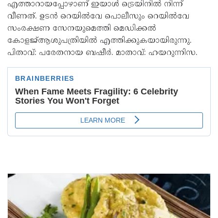
എത്താറായപ്പോഴാണ് ഇയാൾ ട്രെയിനിൽ നിന്ന്
വീണത്. ഉടൻ റെയിൽവേ പൊലീസും റെയിൽവേ
സംരക്ഷണ സേനയുമെത്തി മെഡിക്കൽ
കോളജ്ആശുപത്രിയിൽ എത്തിക്കുകയായിരുന്നു.
പിതാവ്: പരേതനായ ബഷീർ. മാതാവ്: ഹയറുന്നിസ.