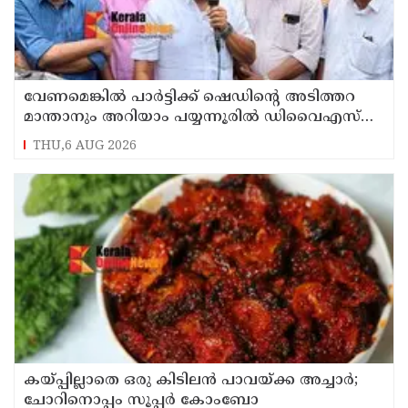
വേണമെങ്കിൽ പാർട്ടിക്ക് ഷെഡിൻ്റെ അടിത്തറ
മാന്താനും അറിയാം പയ്യന്നൂരിൽ ഡിവൈഎസ്പി
ഓഫീസ് മാർച്ചിനിടെ വിവാദ പ്രസംഗവുമായി കെ
THU,6 AUG 2026
കെ രാഗേഷ്
കയ്പ്പില്ലാതെ ഒരു കിടിലൻ പാവയ്ക്ക അച്ചാർ;
ചോറിനൊപ്പം സൂപ്പർ കോംബോ