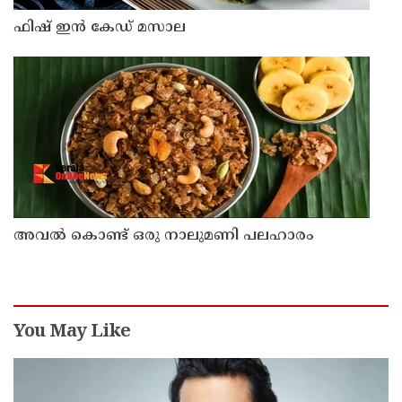
ഫിഷ് ഇൻ കേഡ് മസാല
അവൽ കൊണ്ട് ഒരു നാലുമണി പലഹാരം
You May Like