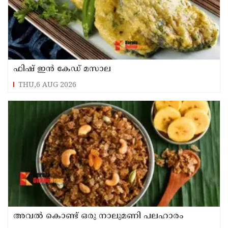
ഫിഷ് ഇൻ കേഡ് മസാല
THU,6 AUG 2026
അവൽ കൊണ്ട് ഒരു നാലുമണി പലഹാരം