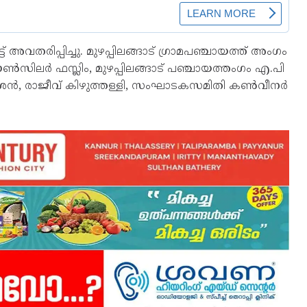
 അവതരിപ്പിച്ചു. മുഴപ്പിലങ്ങാട് ഗ്രാമപഞ്ചായത്ത് അംഗം
ലർ ഫസ്ലിം, മുഴപ്പിലങ്ങാട് പഞ്ചായത്തംഗം എ.പി
പ്രകാശൻ, രാജീവ് കിഴുത്തള്ളി, സംഘാടകസമിതി കൺവീനർ