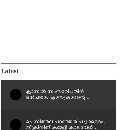
Latest
ക്ലാസിൽ സംസാരിച്ചതിന്
ഒൻപതാം ക്ലാസുകാരന്റെ
മുഖത്തടിച്ച് അധ്യാപകൻ;
സ്കൂളിലെത്തിയ പിതാവിനു
നേരെയും കയ്യേറ്റശ്രമം
ചെന്നിത്തല പറഞ്ഞത് പച്ചക്കള്ളം,
സ്‌ക്രീനിങ് കമ്മറ്റി കാലാവധി