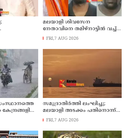
;
മലയാളി ശിവസേന
നേതാവിനെ തമിഴ്നാട്ടിൽ വച്ച്
േണ്ടെന്ന്
കൊലപ്പെടുത്തിയ സംഭവം ;
FRI,7 AUG 2026
രണ്ട് പേർ പിടിയിൽ
 സംസ്ഥാനത്തെ
സമുദ്രാതിർത്തി ലംഘിച്ചു;
േന്ദ്രങ്ങളിൽ
മലയാളി അടക്കം പതിനൊന്ന്
മത്സ്യതൊഴിലാളികളെ
FRI,7 AUG 2026
കസ്റ്റഡിയിലെടുത്ത് ശ്രീലങ്കൻ
നാവികസേന