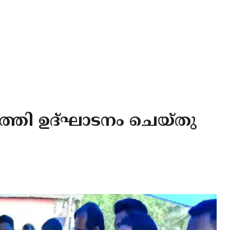
ൃത്തി ഉദ്ഘാടനം ചെയ്തു