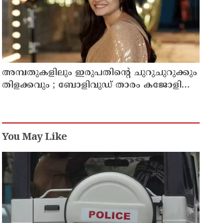
അമ്പതുകളിലും ഇരുപതിന്റെ ചുറുചുറുക്കും
തിളക്കവും ; ബോളിവുഡ് താരം കജോളിന്റെ
ഫിറ്റ്‌നസ് രഹസ്യങ്ങൾ പുറത്ത്
You May Like