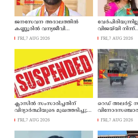
ജനസേവന അദാലത്തിൽ
വേർപിരിയുന്നില്ല
കണ്ണൂരിൽ വന്യജീവി
വിജയ്‍യി നിന്ന്
ആക്രമണത്തിന് ഇരയായ 30
വിവാഹമോചനം വ
FRI,7 AUG 2026
FRI,7 AUG 2026
പേർക്ക് സഹായധനം
സംഗീത
അനുവദിച്ചു
ക്ലാസിൽ സംസാരിച്ചതിന്
റെഡ് അലർട്ട്:
വിദ്യാര്‍ത്ഥിയുടെ മുഖത്തടിച്ചു;
വിനോദസഞ്ചാര ക
അധ്യാപകന് സസ്പെൻഷൻ
നിയന്ത്രണം
FRI,7 AUG 2026
FRI,7 AUG 2026