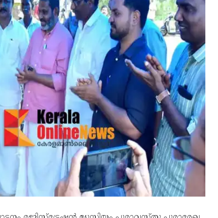
ദ്ഘാടനം രജിസ്‌ട്രേഷൻ മ്യൂസിയം പുരാവസ്തു പുരാരേഖ