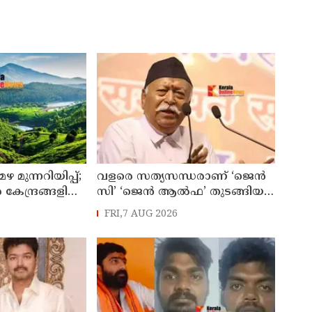
മുന്നറിയിപ്പ്;
വളരെ സത്യസന്ധരാണ് ‘ജെൻ
ന്ദ്രങ്ങളില്‍
സി’ ‘ജെൻ ആൽഫ’ തുടങ്ങിയ
റമുഖങ്ങളില്‍
യുവതലമുറ ; മോഹൻ ഭാഗവത്
FRI,7 AUG 2026
േശം