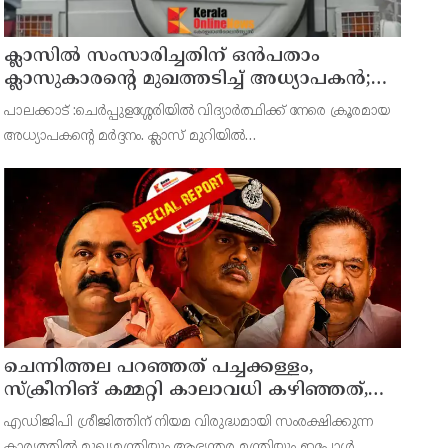
ക്ലാസിൽ സംസാരിച്ചതിന് ഒൻപതാം
ക്ലാസുകാരന്റെ മുഖത്തടിച്ച് അധ്യാപകൻ;
സ്കൂളിലെത്തിയ പിതാവിനു നേരെയും
പാലക്കാട് :ചെർപ്പുളശ്ശേരിയിൽ വിദ്യാർത്ഥിക്ക് നേരെ ക്രൂരമായ
കയ്യേറ്റശ്രമം
അധ്യാപകന്റെ മർദ്ദനം. ക്ലാസ് മുറിയിൽ
സംസാരിച്ചുവെന്നാരോപിച്ച് ഒൻപതാം ക്ലാസ് വിദ്യാർത്ഥിയായ
ആദിഷ് കൃഷ്ണയുടെ (14) മുഖത്തടിച്ച അധ്യാപകന്റെ നടപടി
ചെന്നിത്തല പറഞ്ഞത് പച്ചക്കള്ളം,
സ്‌ക്രീനിങ് കമ്മറ്റി കാലാവധി കഴിഞ്ഞത്,
തെറിക്കുമോ മന്ത്രിയുടെയും കസേര ?
എഡിജിപി ശ്രീജിത്തിന് നിയമ വിരുദ്ധമായി സംരക്ഷിക്കുന്ന
കാര്യത്തിൽ മുഖ്യമന്ത്രിയും ആഭ്യന്തര മന്ത്രിയും ഇപ്പോൾ