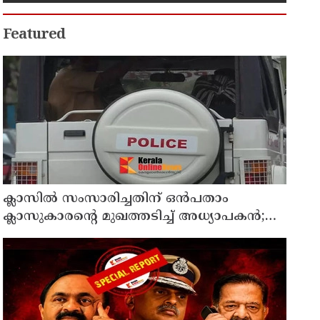
Featured
ക്ലാസിൽ സംസാരിച്ചതിന് ഒൻപതാം
ക്ലാസുകാരന്റെ മുഖത്തടിച്ച് അധ്യാപകൻ;
സ്കൂളിലെത്തിയ പിതാവിനു നേരെയും
കയ്യേറ്റശ്രമം