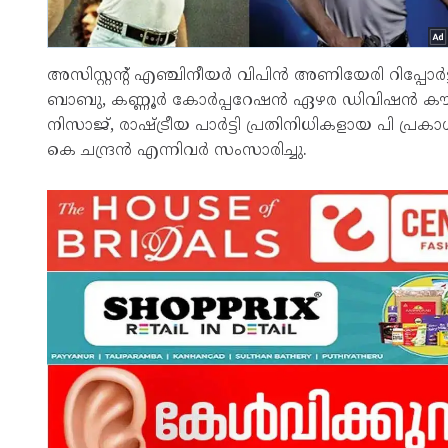
അസിസ്റ്റന്റ് എഞ്ചിനീയർ വിപിൻ അണിയേരി റിപ്പോർട്ട്
ബാബു, കണ്ണൂർ കോർപ്പറേഷൻ ഏഴര ഡിവിഷൻ കൗൺസി
നിസാജ്, രാഷ്ട്രീയ പാർട്ടി പ്രതിനിധികളായ പി 
കെ ചന്ദ്രൻ എന്നിവർ സംസാരിച്ചു.