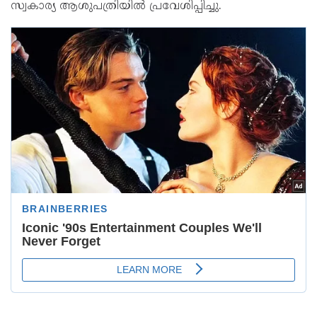
സ്വകാര്യ ആശുപത്രിയിൽ പ്രവേശിപ്പിച്ചു.