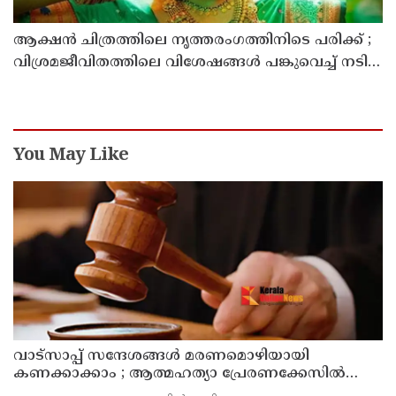
ആക്ഷൻ ചിത്രത്തിലെ നൃത്തരംഗത്തിനിടെ പരിക്ക് ;
വിശ്രമജീവിതത്തിലെ വിശേഷങ്ങൾ പങ്കുവെച്ച് നടി
രശ്മിക മന്ദാന
You May Like
വാട്സാപ്പ് സന്ദേശങ്ങൾ മരണമൊഴിയായി
കണക്കാക്കാം ; ആത്മഹത്യാ പ്രേരണക്കേസിൽ
പ്രതികളുടെ ജാമ്യാപേക്ഷ തള്ളി മധ്യപ്രദേശ്