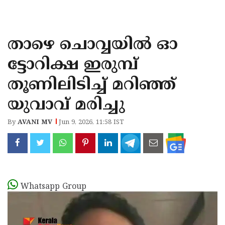
KOZHIKODE
WAYANAD
താഴെ ചൊവ്വയിൽ ഓ
KANNUR
ട്ടോറിക്ഷ ഇരുമ്പ്
KASARAGOD
തൂണിലിടിച്ച് മറിഞ്ഞ്
യുവാവ് മരിച്ചു
By
AVANI MV
Jun 9, 2026, 11:58 IST
Whatsapp Group