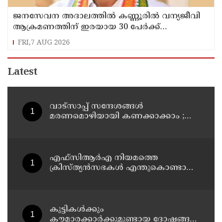
ജനസേവന അദാലത്തിൽ കണ്ണൂരിൽ വന്യജീവി
ആക്രമണത്തിന് ഇരയായ 30 പേർക്ക്
സഹായധനം അനുവദിച്ചു
FRI,7 AUG 2026
Latest
വാട്സാപ്പ് സന്ദേശങ്ങൾ
മരണമൊഴിയായി കണക്കാക്കാം ;
ആത്മഹത്യാ പ്രേരണക്കേസിൽ
പ്രതികളുടെ ജാമ്യാപേക്ഷ തള്ളി
മധ്യപ്രദേശ് ഹൈക്കോടതി
എഫ്‌സിആര്‍എ നിയമത്തെ
ക്രിസ്ത്യന്‍സഭകള്‍ എന്തുകൊണ്ടാണ്
ഭയക്കുന്നത്? കോടികളുടെ ഫണ്ട്
ഒഴുക്ക് നിലയ്ക്കുമോ, തീവ്രവാദ
സംഘങ്ങള്‍ പണമയക്കുന്നുണ്ടോ?
കുട്ടികൾക്കും
കൗമാരക്കാർക്കുമുണ്ടായ ദോഷങ്ങൾ