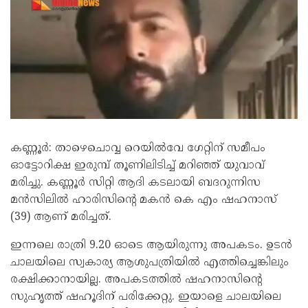
കണ്ണൂർ: താഴെചൊവ്വ റെയിൽവേ ഗേറ്റിന് സമീപം
ഓട്ടോറിക്ഷ ഇരുമ്പ് തൂണിലിടിച്ച് മറിഞ്ഞ് യുവാവ്
മരിച്ചു. കണ്ണൂർ സിറ്റി ആദി കടലായി ബദറുന്നിസ
മൻസിലിൽ ഹാരിസിൻ്റെ മകൻ കെ എം ഷഹനാസ്
(39) ആണ് മരിച്ചത്.
ഇന്നലെ രാത്രി 9.20 ഓടെ ആയിരുന്നു അപകടം. ഉടൻ
ചാലയിലെ സ്വകാര്യ ആശുപത്രിയിൽ എത്തിച്ചെങ്കിലും
രക്ഷിക്കാനായില്ല. അപകടത്തിൽ ഷഹനാസിൻ്റെ
സുഹൃത്ത് ഷഹൂദിന് പരിക്കേറ്റു. ഇയാളെ ചാലയിലെ