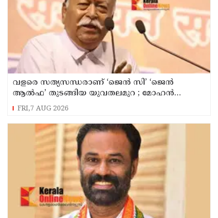
വളരെ സത്യസന്ധരാണ് ‘ജെൻ സി’ ‘ജെൻ
ആൽഫ’ തുടങ്ങിയ യുവതലമുറ ; മോഹൻ
ഭാഗവത്
FRI,7 AUG 2026