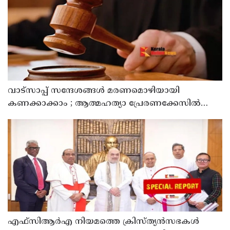
വാട്സാപ്പ് സന്ദേശങ്ങൾ മരണമൊഴിയായി
കണക്കാക്കാം ; ആത്മഹത്യാ പ്രേരണക്കേസിൽ
പ്രതികളുടെ ജാമ്യാപേക്ഷ തള്ളി മധ്യപ്രദേശ്
ഹൈക്കോടതി
എഫ്‌സിആര്‍എ നിയമത്തെ ക്രിസ്ത്യന്‍സഭകള്‍