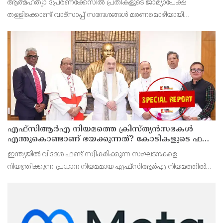
ആത്മഹത്യാ പ്രേരണക്കേസിൽ പ്രതികളുടെ ജാമ്യാപേക്ഷ
ഹൈക്കോടതി
തള്ളിക്കൊണ്ട് വാട്സാപ്പ് സന്ദേശങ്ങൾ മരണമൊഴിയായി
കണക്കാക്കാമെന്ന് മധ്യപ്രദേശ് ഹൈക്കോടതി ഉത്തരവിട്ടു.
കൃഷിഭൂമിയുമായി
എഫ്‌സിആര്‍എ നിയമത്തെ ക്രിസ്ത്യന്‍സഭകള്‍
എന്തുകൊണ്ടാണ് ഭയക്കുന്നത്? കോടികളുടെ ഫണ്ട്
ഒഴുക്ക് നിലയ്ക്കുമോ, തീവ്രവാദ സംഘങ്ങള്‍
ഇന്ത്യയില്‍ വിദേശ ഫണ്ട് സ്വീകരിക്കുന്ന സംഘടനകളെ
പണമയക്കുന്നുണ്ടോ?
നിയന്ത്രിക്കുന്ന പ്രധാന നിയമമായ എഫ്‌സിആര്‍എ നിയമത്തില്‍
കാതലായ ഭേദഗതികള്‍ വരുത്തുകയാണ് കേന്ദ്ര സര്‍ക്കാര്‍.