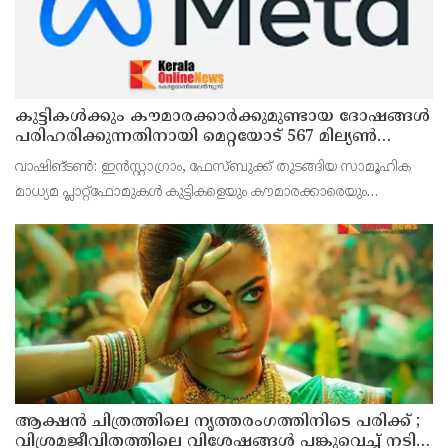
കുട്ടികൾക്കും കൗമാരക്കാർക്കുമുണ്ടായ ദോഷങ്ങൾ
പരിഹരിക്കുന്നതിനായി മെറ്റയോട് 567 മില്യൺ
ഡോളർ നഷ്ടപരിഹാരം നൽകാൻ കോടതി
വാഷിങ്ടൺ: ഇൻസ്റ്റാഗ്രാം, ഫേസ്ബുക്ക് തുടങ്ങിയ സാമൂഹിക
മാധ്യമ പ്ലാറ്റ്‌ഫോമുകൾ കുട്ടികളെയും കൗമാരക്കാരെയും
പ്രതികൂലമായി ബാധിക്കുന്നത് സംബന്ധിച്ച കേസിൽ മെറ്റക്ക്
കനത്ത തിരിച്ചടി. കുട്ടികൾക്കും കൗമാരക്കാർ
ആക്ഷൻ ചിത്രത്തിലെ നൃത്തരംഗത്തിനിടെ പരിക്ക് ;
വിശ്രമജീവിതത്തിലെ വിശേഷങ്ങൾ പങ്കുവെച്ച് നടി