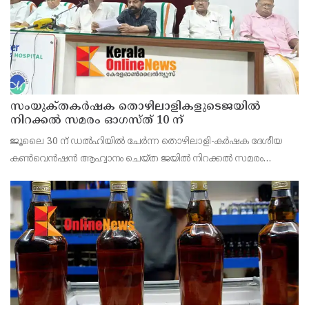
സംയുക്‌തകർഷക തൊഴിലാളികളുടെജയിൽ
നിറക്കൽ സമരം ഓഗസ്ത് 10 ന്
ജൂലൈ 30 ന് ഡൽഹിയിൽ ചേർന്ന തൊഴിലാളി-കർഷക ദേശീയ
കൺവെൻഷൻ ആഹ്വാനം ചെയ്ത ജയിൽ നിറക്കൽ സമരം
ജില്ലയിൽ വൻ വിജയമാക്കാൻ തൊഴിലാളി, കർഷക, കർഷക
തൊഴിലാളി സംഘടനകളുടെ സംയുക്ത ജില്ലാ സമിതി
തീരുമാനിച്ചു.ഇതിന്റെ ഭാഗമായ