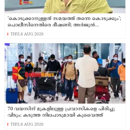
'കൊടുക്കാനുള്ളത് സമയത്ത് തന്നെ കൊടുക്കും';
പൊലീസിനെതിരെ ഭീഷണി; അർജുൻ
ആയങ്കിക്കെതിരെ കേസെടുത്തു
THU,6 AUG 2026
70 വയസിന് മുകളിലുള്ള പ്രവാസികളെ പിരിച്ചു
വിടും; കടുത്ത നിലപാടുമായി കുവൈത്ത്
THU,6 AUG 2026