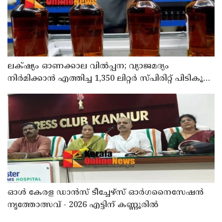
ലക്‌ഷ്യം ഓണക്കാല വിൽപ്പന; വ്യാജമദ്യം
നിർമിക്കാൻ എത്തിച്ച 1,350 ലിറ്റർ സ്പിരിറ്റ് പിടികൂടി;
രണ്ട് പേർ അറസ്റ്റിൽ
ഓൾ കേരള ഡാൻസ് ടീച്ചേഴ്സ് ഓർഗനൈസേഷൻ
നൃത്തോത്സവ് - 2026 എട്ടിന് കണ്ണൂരിൽ