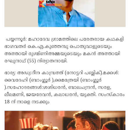
പയ്യന്നൂർ: മഹാദേവ ഗ്രാമത്തിലെ പരേതരായ കഥകളി
ഭാഗവതർ കെ.എ.കുഞ്ഞമ്പു പൊതുവാളുടെയും
അത്തായി രുഗ്മിണിഅമ്മയുടെയും മകൻ അത്തായി
രഘുനാഥ് (55) നിര്യാതനായി.
ഭാര്യ: അഡ്വ:റീന കാമ്പ്രത്ത് (നോട്ടറി പബ്ലിക്).മക്കൾ:
വൈദേഹി (ബാംഗ്ലൂർ ),മൈത്രേയി (ബാംഗ്ലൂർ
).സഹോദരങ്ങൾ:ശശിധരൻ, ബാലചന്ദ്രൻ, സരള,
ലീലമണി, ജയദേവൻ, കലാധരൻ, യുക്തി. സംസ്കാരം
18 ന് നാളെ നടക്കും