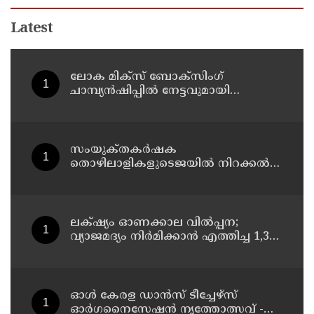
Latest
ലോക മിക്സ് ബോക്സിംഗ്
ചാമ്പ്യൻഷിപ്പിൽ നേട്ടവുമായി
മലയാളി; ഇയാസ് മുഹമ്മദിന് വെള്ളി
മെഡൽ
സംയുക്‌തകർഷക
തൊഴിലാളികളുടെജയിൽ നിറക്കൽ
സമരം ഓഗസ്ത് 10 ന്
ലക്‌ഷ്യം ഓണക്കാല വിൽപ്പന;
വ്യാജമദ്യം നിർമിക്കാൻ എത്തിച്ച 1,350
ലിറ്റർ സ്പിരിറ്റ് പിടികൂടി; രണ്ട് പേർ
അറസ്റ്റിൽ
ഓൾ കേരള ഡാൻസ് ടീച്ചേഴ്സ്
ഓർഗനൈസേഷൻ നൃത്തോത്സവ് -