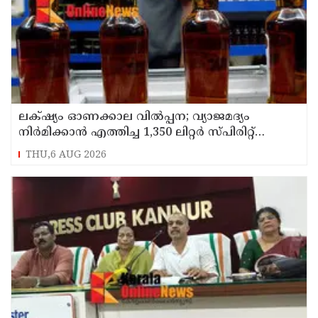
ലക്‌ഷ്യം ഓണക്കാല വിൽപ്പന; വ്യാജമദ്യം
നിർമിക്കാൻ എത്തിച്ച 1,350 ലിറ്റർ സ്പിരിറ്റ്
പിടികൂടി; രണ്ട് പേർ അറസ്റ്റിൽ
THU,6 AUG 2026