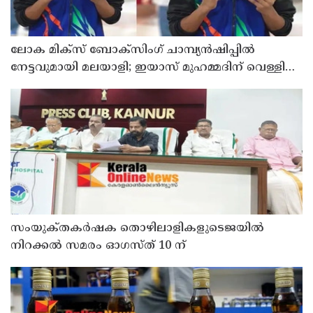
ലോക മിക്സ് ബോക്സിംഗ് ചാമ്പ്യൻഷിപ്പിൽ
നേട്ടവുമായി മലയാളി; ഇയാസ് മുഹമ്മദിന് വെള്ളി
മെഡൽ
സംയുക്‌തകർഷക തൊഴിലാളികളുടെജയിൽ
നിറക്കൽ സമരം ഓഗസ്ത് 10 ന്