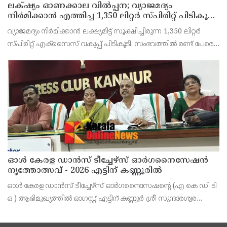
ലക്‌ഷ്യം ഓണക്കാല വിൽപ്പന; വ്യാജമദ്യം
നിർമിക്കാൻ എത്തിച്ച 1,350 ലിറ്റർ സ്പിരിറ്റ് പിടികൂടി;
രണ്ട് പേർ അറസ്റ്റിൽ
വ്യാജമദ്യം നിർമിക്കാൻ ലക്ഷ്യമിട്ട് സൂക്ഷിച്ചിരുന്ന 1,350 ലിറ്റർ
സ്പിരിറ്റ് എക്സൈസ് വകുപ്പ് പിടികൂടി. സംഭവത്തിൽ രണ്ട് പേരെ
അറസ്റ്റ് ചെയ്തു. എറണാകുളം ജില്ലയിലെ അങ്കമാലിയിലെ
കോട്ടക്കുളങ്ങരയിലെ ഹോളോബ്രിക
ഓൾ കേരള ഡാൻസ് ടീച്ചേഴ്സ് ഓർഗനൈസേഷൻ
നൃത്തോത്സവ് - 2026 എട്ടിന് കണ്ണൂരിൽ
ഓൾ കേരള ഡാൻസ് ടീച്ചേഴ്സ് ഓർഗനൈസേഷൻ്റെ (എ കെ ഡി ടി
ഒ ) ആഭിമുഖ്യത്തിൽ ഓഗസ്റ്റ് എട്ടിന് കണ്ണുർ ശ്രീ സുന്ദരേശ്വര
ക്ഷേത്രത്തിൽ നൃത്തോത്സവ്_2026 സീസൺ 2 നടത്തുമെന്ന്
സംഘാടകർ കണ്ണൂർ പ്രസ് ക്ളബ്ബിൽ വാർത്താ സമ