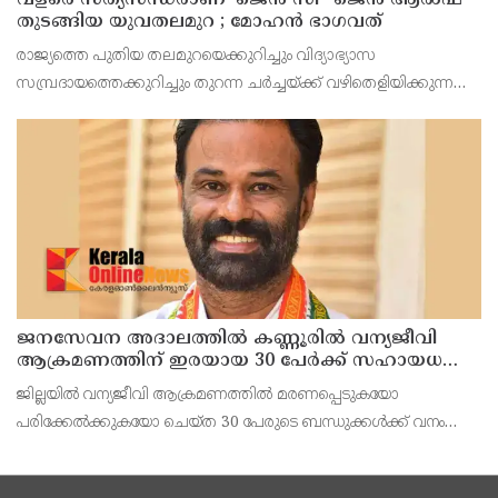
തുടങ്ങിയ യുവതലമുറ ; മോഹൻ ഭാഗവത്
രാജ്യത്തെ പുതിയ തലമുറയെക്കുറിച്ചും വിദ്യാഭ്യാസ
സമ്പ്രദായത്തെക്കുറിച്ചും തുറന്ന ചർച്ചയ്ക്ക് വഴിതെളിയിക്കുന്ന
നിർണ്ണായക പ്രസ്താവനയുമായി ആർ.എസ്.എസ് മേധാവി
മോഹൻ ഭാഗവത് രംഗത്ത്. നിലവിലെ തലമുറയെക്കാൾ വളരെ
ജനസേവന അദാലത്തിൽ കണ്ണൂരിൽ വന്യജീവി
ആക്രമണത്തിന് ഇരയായ 30 പേർക്ക് സഹായധനം
അനുവദിച്ചു
ജില്ലയിൽ വന്യജീവി ആക്രമണത്തിൽ മരണപ്പെടുകയോ
പരിക്കേൽക്കുകയോ ചെയ്ത 30 പേരുടെ ബന്ധുക്കൾക്ക് വനം
വന്യജീവി വകുപ്പിന്റെ ജനസേവന ജില്ലാതല അദാലത്തിൽ
സഹായധനം അനുവദിച്ചു. സംസ്ഥാന സർക്കാരിന്റെ നൂറുദിന