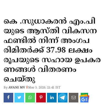
KOZHIKODE
WAYANAD
കെ .സുധാകരൻ എം.പി
KANNUR
യുടെ ആസ്തി വികസന
KASARAGOD
ഫണ്ടിൽ നിന്ന് അംഗപ
രിമിതർക്ക് 37.98 ലക്ഷം
രൂപയുടെ സഹായ ഉപകര
ണങ്ങൾ വിതരണം
ചെയ്തു
By
AVANI MV
Mar 5, 2026, 21:41 IST