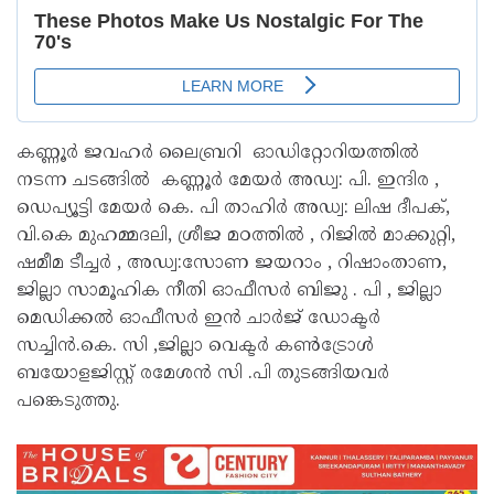
കണ്ണൂർ ജവഹർ ലൈബ്രറി ഓഡിറ്റോറിയത്തിൽ
നടന്ന ചടങ്ങിൽ കണ്ണൂർ മേയർ അഡ്വ: പി. ഇന്ദിര ,
ഡെപ്യൂട്ടി മേയർ കെ. പി താഹിർ അഡ്വ: ലിഷ ദീപക്,
വി.കെ മുഹമ്മദലി, ശ്രീജ മഠത്തിൽ , റിജിൽ മാക്കുറ്റി,
ഷമീമ ടീച്ചർ , അഡ്വ:സോണ ജയറാം , റിഷാംതാണ,
ജില്ലാ സാമൂഹിക നീതി ഓഫീസർ ബിജു . പി , ജില്ലാ
മെഡിക്കൽ ഓഫീസർ ഇൻ ചാർജ് ഡോക്ടർ
സച്ചിൻ.കെ. സി ,ജില്ലാ വെക്ടർ കൺട്രോൾ
ബയോളജിസ്റ്റ് രമേശൻ സി .പി തുടങ്ങിയവർ
പങ്കെടുത്തു.