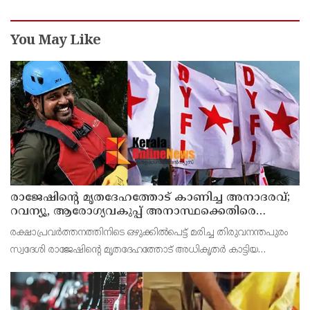
You May Like
രാജേഷിന്റെ മൃതദേഹത്തോട് കാണിച്ച അനാദരവ്;
റവന്യൂ, ആരോഗ്യവകുപ്പ് അനാസ്ഥക്കെതിരെ
കടുത്ത നടപടി വേണം; ഡിവൈഎഫ്ഐ
രക്ഷാപ്രവർത്തനത്തിനിടെ ഒഴുക്കിൽപെട്ട് മരിച്ച തിരുവനന്തപുരം
ശക്തമായ പ്രതിഷേധത്തിലേക്ക്
സ്വദേശി രാജേഷിന്റെ മൃതദേഹത്തോട് അധികൃതർ കാട്ടിയ
മനുഷ്യത്വരഹിതമായ അനാദരവിനെതിരെ ഡിവൈഎഫ്ഐ
കണ്ണൂർ ജില്ലാ സെക്രട്ടറിയേറ്റ് ശക്തമായി പ്രതിഷേധിക്ക