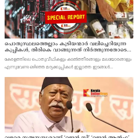
പൊതുസ്ഥലത്തെല്ലാം കുടിയന്മാര്‍ വലിച്ചെറിയുന്ന
കുപ്പികള്‍, തിരികെ വാങ്ങുന്നത് നിര്‍ത്തുന്നതോടെ
ഇത് ഇരട്ടിക്കും, കോടികളുടെ ലാഭമുള്ള പദ്ധതി
കേരളത്തിലെ പൊതുവീഥികളും കടല്‍ത്തീരങ്ങളും മലയോരങ്ങളും
നിര്‍ത്തിയത് എന്തിന്? സര്‍ക്കാരിന്റേത് തലതിരിഞ്ഞ
എന്നുവേണ്ട ഒഴിഞ്ഞ മദ്യക്കുപ്പികള്‍ ഇല്ലാത്ത ഇടങ്ങള്‍
തീരുമാനമോ?
അപൂര്‍വമാണ്.
വളരെ സത്യസന്ധരാണ് ‘ജെൻ സി’ ‘ജെൻ ആൽഫ’