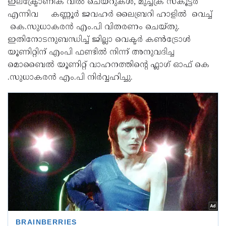
ഇലക്ട്രോണിക് വീൽ ചെയറുകൾ, മുച്ചക്ര സ്കൂട്ടർ
എന്നിവ കണ്ണൂർ ജവഹർ ലൈബ്രറി ഹാളിൽ വെച്ച്
കെ.സുധാകരൻ എം.പി വിതരണം ചെയ്തു.
ഇതിനോടനുബന്ധിച്ച് ജില്ലാ വെക്ടർ കൺട്രോൾ
യൂണിറ്റിന് എംപി ഫണ്ടിൽ നിന്ന് അനുവദിച്ച
മൊബൈൽ യൂണിറ്റ് വാഹനത്തിന്റെ ഫ്ലാഗ് ഓഫ് കെ
.സുധാകരൻ എം.പി നിർവ്വഹിച്ചു.