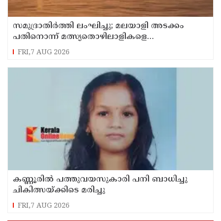
സമുദ്രാതിർത്തി ലംഘിച്ചു; മലയാളി അടക്കം
പതിനൊന്ന് മത്സ്യതൊഴിലാളികളെ
കസ്റ്റഡിയിലെടുത്ത് ശ്രീലങ്കൻ നാവികസേന
FRI,7 AUG 2026
കണ്ണൂരിൽ പത്തുവയസുകാരി പനി ബാധിച്ചു
ചികിത്സയ്ക്കിടെ മരിച്ചു
FRI,7 AUG 2026