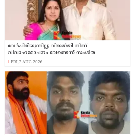
വേർപിരിയുന്നില്ല; വിജയ്‍യി നിന്ന്
വിവാഹമോചനം വേണ്ടെന്ന് സംഗീത
FRI,7 AUG 2026