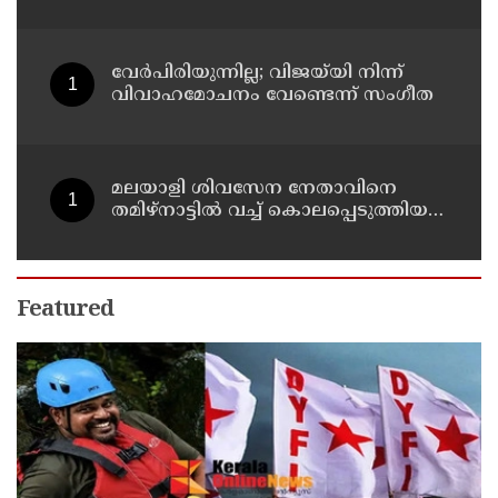
30 പേർക്ക് സഹായധനം അനുവദിച്ചു
വേർപിരിയുന്നില്ല; വിജയ്‍യി നിന്ന്
വിവാഹമോചനം വേണ്ടെന്ന് സംഗീത
മലയാളി ശിവസേന നേതാവിനെ
തമിഴ്നാട്ടിൽ വച്ച് കൊലപ്പെടുത്തിയ
സംഭവം ; രണ്ട് പേർ പിടിയിൽ
Featured