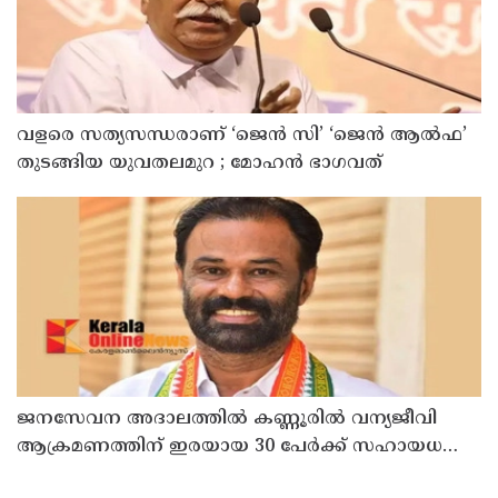
വളരെ സത്യസന്ധരാണ് ‘ജെൻ സി’ ‘ജെൻ ആൽഫ’
തുടങ്ങിയ യുവതലമുറ ; മോഹൻ ഭാഗവത്
ജനസേവന അദാലത്തിൽ കണ്ണൂരിൽ വന്യജീവി
ആക്രമണത്തിന് ഇരയായ 30 പേർക്ക് സഹായധനം
അനുവദിച്ചു