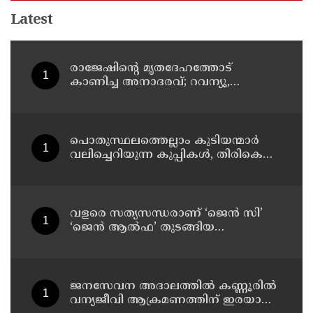
Latest
രാജേഷിന്റെ മൃതദേഹത്തോട്
കാണിച്ച അനാദരവ്; റവന്യൂ,
ആരോഗ്യവകുപ്പ് അനാസ്ഥക്കെതിരെ
കടുത്ത നടപടി വേണം;
ഡിവൈഎഫ്ഐ ശക്തമായ
പ്രതിഷേധത്തിലേക്ക്
പൊതുസ്ഥലത്തെല്ലാം കുടിയന്മാര്‍
വലിച്ചെറിയുന്ന കുപ്പികള്‍, തിരികെ
വാങ്ങുന്നത് നിര്‍ത്തുന്നതോടെ ഇത്
ഇരട്ടിക്കും, കോടികളുടെ ലാഭമുള്ള
പദ്ധതി നിര്‍ത്തിയത് എന്തിന്?
സര്‍ക്കാരിന്റേത് തലതിരിഞ്ഞ
വളരെ സത്യസന്ധരാണ് ‘ജെൻ സി’
തീരുമാനമോ?
‘ജെൻ ആൽഫ’ തുടങ്ങിയ
യുവതലമുറ ; മോഹൻ ഭാഗവത്
ജനസേവന അദാലത്തിൽ കണ്ണൂരിൽ
വന്യജീവി ആക്രമണത്തിന് ഇരയായ