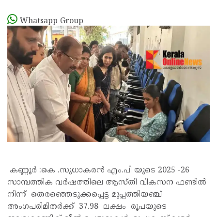
Whatsapp Group
കണ്ണൂർ :കെ .സുധാകരൻ എം.പി യുടെ 2025 -26
സാമ്പത്തിക വർഷത്തിലെ ആസ്തി വികസന ഫണ്ടിൽ
നിന്ന് തെരഞ്ഞെടുക്കപ്പെട്ട മുപ്പത്തിയഞ്ച്
അംഗപരിമിതർക്ക് 37.98 ലക്ഷം രൂപയുടെ