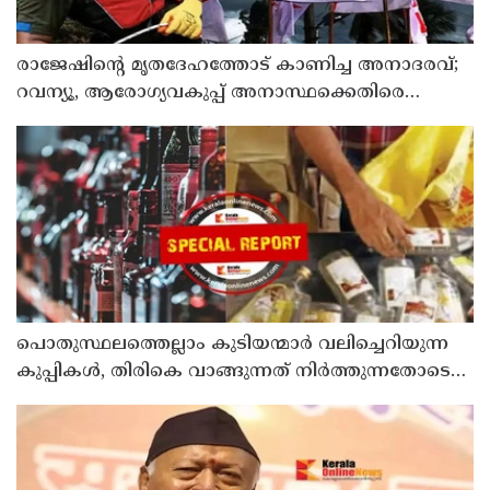
രാജേഷിന്റെ മൃതദേഹത്തോട് കാണിച്ച അനാദരവ്;
റവന്യൂ, ആരോഗ്യവകുപ്പ് അനാസ്ഥക്കെതിരെ
കടുത്ത നടപടി വേണം; ഡിവൈഎഫ്ഐ
ശക്തമായ പ്രതിഷേധത്തിലേക്ക്
പൊതുസ്ഥലത്തെല്ലാം കുടിയന്മാര്‍ വലിച്ചെറിയുന്ന
കുപ്പികള്‍, തിരികെ വാങ്ങുന്നത് നിര്‍ത്തുന്നതോടെ
ഇത് ഇരട്ടിക്കും, കോടികളുടെ ലാഭമുള്ള പദ്ധതി
നിര്‍ത്തിയത് എന്തിന്? സര്‍ക്കാരിന്റേത് തലതിരിഞ്ഞ
തീരുമാനമോ?