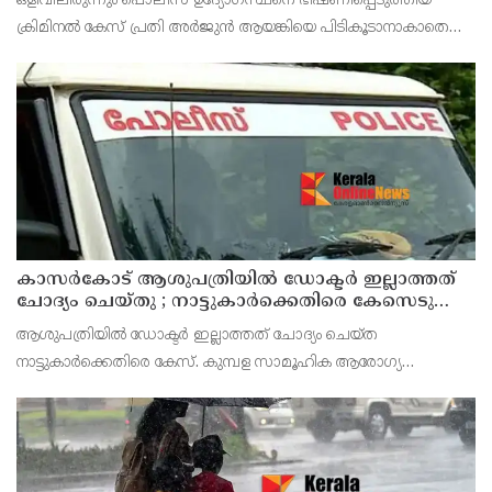
ഒളിവിലിരുന്നും പൊലീസ് ഉദ്യോഗസ്ഥനെ ഭീഷണിപ്പെടുത്തിയ
ക്രിമിനൽ കേസ് പ്രതി അർജുൻ ആയങ്കിയെ പിടികൂടാനാകാതെ
പൊലീസ്. പുതിയ കേസെടുത്തതിന് പിന്നാലെ ആഭ്യന്തര
മന്ത്രിയെയും വെല്ലുവിളിച്ചിരിക്കുകയാണ് അർജുൻ ആയങ്കി.
കാസർകോട് ആശുപത്രിയിൽ ഡോക്ടർ ഇല്ലാത്തത്
ചോദ്യം ചെയ്തു ; നാട്ടുകാർക്കെതിരെ കേസെടുത്ത്
പൊലീസ്
ആശുപത്രിയിൽ ഡോക്ടർ ഇല്ലാത്തത് ചോദ്യം ചെയ്ത
നാട്ടുകാർക്കെതിരെ കേസ്. കുമ്പള സാമൂഹിക ആരോഗ്യ
കേന്ദ്രത്തിൽ ഉണ്ടായ സംഭവത്തിലാണ് കേസ്. ആവശ്യത്തിന്
ഡോക്ടർമാർ ഇല്ലാത്തതായിരുന്നു നാട്ടുകാരുടെ പ്രതിഷേധത്തിന്
കാ