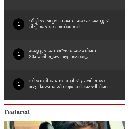
മുന്നറിയിപ്പ്
വീട്ടിൽ തയ്യാറാക്കാം കഫേ സ്റ്റൈൽ
റിച്ച് മാംഗോ മസ്താനി
കണ്ണൂർ പൊയ്ത്തുംകടവിലെ
20കാരിയുടെ ആത്മഹത്യ;
ഭർത്താവിനായി ലുക്കൗട്ട് സർക്കുലർ
നിരവധി കേസുകളിൽ പ്രതിയായ
ആദികടലായി സ്വദേശി ജംഷീറിനെ
കാപ്പ ചുമത്തി ജയിലിലടച്ചു
Featured