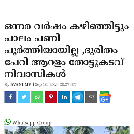
KOZHIKODE
WAYANAD
ഒന്നര വര്‍ഷം കഴിഞ്ഞിട്ടും
KANNUR
പാലം പണി
KASARAGOD
പൂര്‍ത്തിയായില്ല ,ദുരിതം
പേറി ആറളം തോട്ടുകടവ്
നിവാസികള്‍
By
AVANI MV
Sep 10, 2025, 20:27 IST
Whatsapp Group