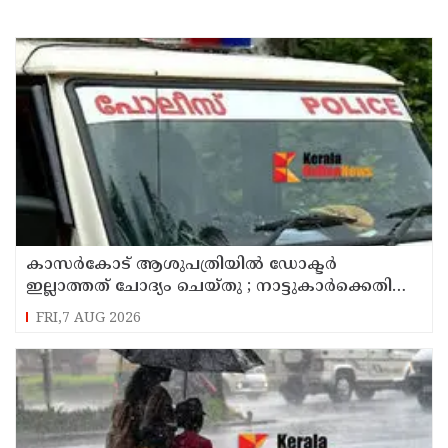
കാസർകോട് ആശുപത്രിയിൽ ഡോക്ടർ
ഇല്ലാത്തത് ചോദ്യം ചെയ്തു ; നാട്ടുകാർക്കെതിരെ
കേസെടുത്ത് പൊലീസ്
FRI,7 AUG 2026