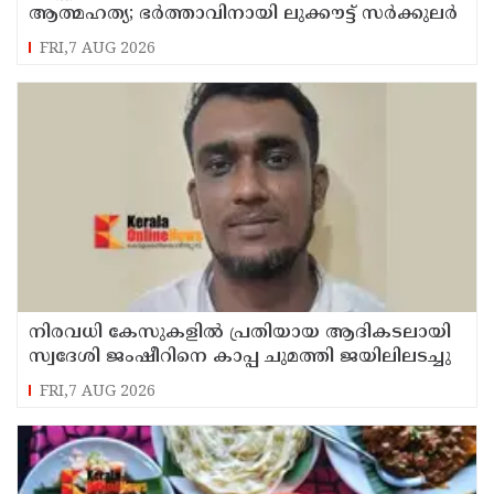
ആത്മഹത്യ; ഭർത്താവിനായി ലുക്കൗട്ട് സർക്കുലർ
FRI,7 AUG 2026
നിരവധി കേസുകളിൽ പ്രതിയായ ആദികടലായി
സ്വദേശി ജംഷീറിനെ കാപ്പ ചുമത്തി ജയിലിലടച്ചു
FRI,7 AUG 2026