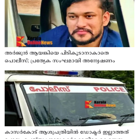
അർജുൻ ആയങ്കിയെ പിടികൂടാനാകാതെ
പൊലീസ്; പ്രത്യേക സംഘമായി അന്വേഷണം
കാസർകോട് ആശുപത്രിയിൽ ഡോക്ടർ ഇല്ലാത്തത്