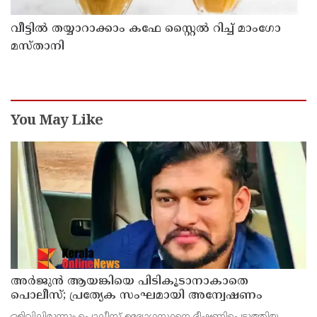
വീട്ടിൽ തയ്യാറാക്കാം കഫേ സ്റ്റൈൽ റിച്ച് മാംഗോ
മസ്താനി
You May Like
അർജുൻ ആയങ്കിയെ പിടികൂടാനാകാതെ
പൊലീസ്; പ്രത്യേക സംഘമായി അന്വേഷണം