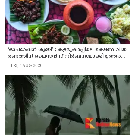
‘ഓ​പ​റേ​ഷ​ൻ ശു​ദ്ധി’ ; ക​ള്ളു​ഷാ​പ്പി​ലെ ഭ​ക്ഷ​ണ വി​ത​
ര​ണ​ത്തി​ന് ലൈ​സ​ൻ​സ് നി​ർ​ബ​ന്ധ​മാ​ക്കി ഉ​ത്ത​ര​വി​
റ​ക്കി എ​ക്​​സൈ​സ്​ വ​കു​പ്പ്​
FRI,7 AUG 2026