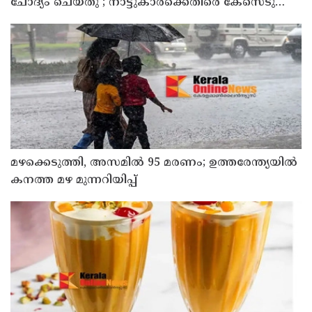
ചോദ്യം ചെയ്തു ; നാട്ടുകാർക്കെതിരെ കേസെടുത്ത്
പൊലീസ്
മഴക്കെടുത്തി, അസമിൽ 95 മരണം; ഉത്തരേന്ത്യയില്‍
കനത്ത മഴ മുന്നറിയിപ്പ്