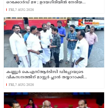
റെക്കോർഡ് മഴ ; ഉദയഗിരിയിൽ നേരിയ
ഉരുൾപൊട്ടൽ; 13 പേരെ ക്യാമ്പിലേക്ക് മാറ്റി
FRI,7 AUG 2026
കണ്ണൂർ കെഎസ്ആർടിസി ഡിപ്പോയുടെ
വികസനത്തിന് മാസ്റ്റർ പ്ലാൻ തയ്യാറാക്കി
സമർപ്പിക്കും : ടി ഒ മോഹനൻ എം എൽ എ
FRI,7 AUG 2026