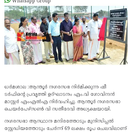
Whatsapp Group
ധർമശാല :ആന്തൂർ നഗരസഭ നിർമിക്കുന്ന ഷീ
ടർഫിന്റെ പ്രവൃത്തി ഉദ്ഘാടനം എം.വി ഗോവിന്ദൻ
മാസ്റ്റർ എംഎൽഎ നിർവഹിച്ചു. ആന്തൂർ നഗരസഭാ
ചെയർപേഴ്സൺ വി സതീദേവി അധ്യക്ഷയായി.
നഗരസഭാ ആസ്ഥാന മന്ദിരത്തോടും മുനിസിപ്പൽ
സ്റ്റേഡിയത്തോടും ചേർന്ന് 69 ലക്ഷം രൂപ ചെലവിലാണ്