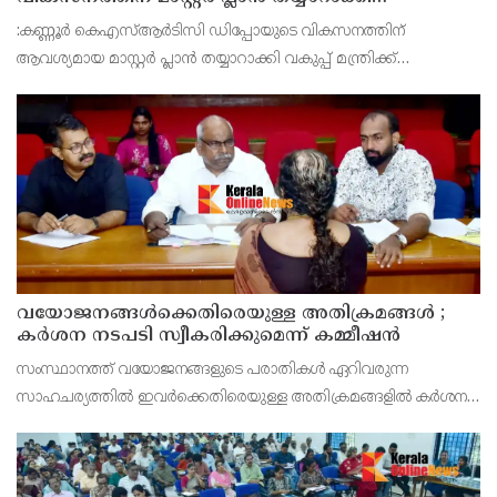
സമർപ്പിക്കും : ടി ഒ മോഹനൻ എം എൽ എ
:കണ്ണൂർ കെഎസ്ആർടിസി ഡിപ്പോയുടെ വികസനത്തിന്
ആവശ്യമായ മാസ്റ്റർ പ്ലാൻ തയ്യാറാക്കി വകുപ്പ് മന്ത്രിക്ക്
സമർപ്പിക്കുമെന്ന് അഡ്വ.ടി ഒ മോഹനൻ എംഎൽഎ അറിയിച്ചു.
ഡിപ്പോയ്ക്ക് നാല് ഏക്കറിൽ അധികം വരുന്ന സ്ഥലമുണ്ട്
വയോജനങ്ങൾക്കെതിരെയുള്ള അതിക്രമങ്ങൾ ;
കർശന നടപടി സ്വീകരിക്കുമെന്ന് കമ്മീഷൻ
സംസ്ഥാനത്ത് വയോജനങ്ങളുടെ പരാതികൾ ഏറിവരുന്ന
സാഹചര്യത്തിൽ ഇവർക്കെതിരെയുള്ള അതിക്രമങ്ങളിൽ കർശന
നടപടി സ്വീകരിക്കുമെന്ന് വയോജന കമ്മീഷൻ ചെയർമാൻ അഡ്വ.
കെ. സോമപ്രസാദ്.