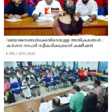
വയോജനങ്ങൾക്കെതിരെയുള്ള അതിക്രമങ്ങൾ ;
കർശന നടപടി സ്വീകരിക്കുമെന്ന് കമ്മീഷൻ
FRI,7 AUG 2026