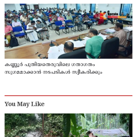
കണ്ണൂർ പുതിയതെരുവിലെ ഗതാഗതം
സുഗമമാക്കാന്‍ നടപടികള്‍ സ്വീകരിക്കും
You May Like