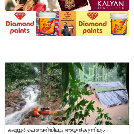
കണ്ണൂർ ചെമ്പേരിയിലും അയ്യൻകുന്നിലും