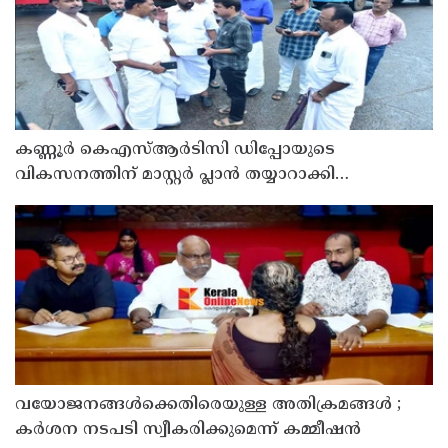
കണ്ണൂർ കെഎസ്ആർടിസി ഡിപ്പോയുടെ
വികസനത്തിന് മാസ്റ്റർ പ്ലാൻ തയ്യാറാക്കി
സമർപ്പിക്കും : ടി ഒ മോഹനൻ എം എൽ എ
വയോജനങ്ങൾക്കെതിരെയുള്ള അതിക്രമങ്ങൾ ;
കർശന നടപടി സ്വീകരിക്കുമെന്ന് കമ്മീഷൻ