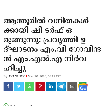
KOZHIKODE
WAYANAD
ആന്തൂരിൽ വനിതകൾ
KANNUR
ക്കായി ഷീ ടർഫ് ഒ
KASARAGOD
രുങ്ങുന്നു: പ്രവൃത്തി ഉ
ദ്ഘാടനം എം.വി ഗോവിന്ദ
ൻ എം.എൽ.എ നിർവ
ഹിച്ചു
By
AVANI MV
Mar 10, 2026, 09:13 IST