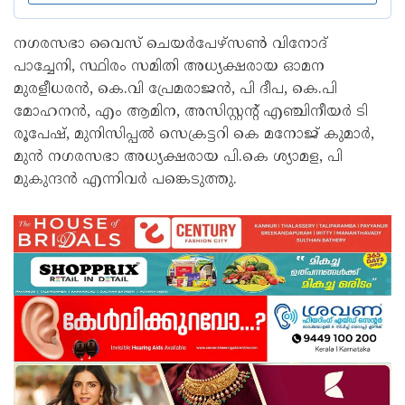
നഗരസഭാ വൈസ് ചെയർപേഴ്സൺ വിനോദ്
പാച്ചേനി, സ്ഥിരം സമിതി അധ്യക്ഷരായ ഓമന
മുരളീധരൻ, കെ.വി പ്രേമരാജൻ, പി ദീപ, കെ.പി
മോഹനൻ, എം ആമിന, അസിസ്റ്റന്റ് എഞ്ചിനീയർ ടി
രൂപേഷ്, മുനിസിപ്പൽ സെക്രട്ടറി കെ മനോജ് കുമാർ,
മുൻ നഗരസഭാ അധ്യക്ഷരായ പി.കെ ശ്യാമള, പി
മുകുന്ദൻ എന്നിവർ പങ്കെടുത്തു.