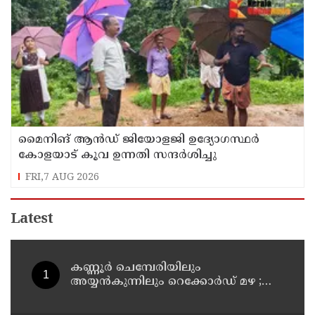
മൈനിങ് ആൻഡ്​ ജിയോളജി ഉദ്യോഗസ്ഥർ
കോളയാട് കൂവ ഉന്നതി സന്ദർശിച്ചു
FRI,7 AUG 2026
Latest
കണ്ണൂർ ചെമ്പേരിയിലും
അയ്യൻകുന്നിലും റെക്കോർഡ് മഴ ;
ഉദയഗിരിയിൽ നേരിയ ഉരുൾപൊട്ടൽ;
13 പേരെ ക്യാമ്പിലേക്ക് മാറ്റി