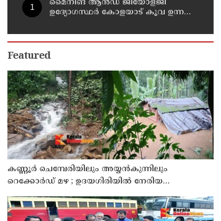
മൈനിങ് ആൻഡ്​ ജിയോളജി
ഉദ്യോഗസ്ഥർ കോളയാട് കൂവ ഉന്നതി
സന്ദർശിച്ചു
Featured
കണ്ണൂർ ചെമ്പേരിയിലും അയ്യൻകുന്നിലും
റെക്കോർഡ് മഴ ; ഉദയഗിരിയിൽ നേരിയ
ഉരുൾപൊട്ടൽ; 13 പേരെ ക്യാമ്പിലേക്ക് മാറ്റി