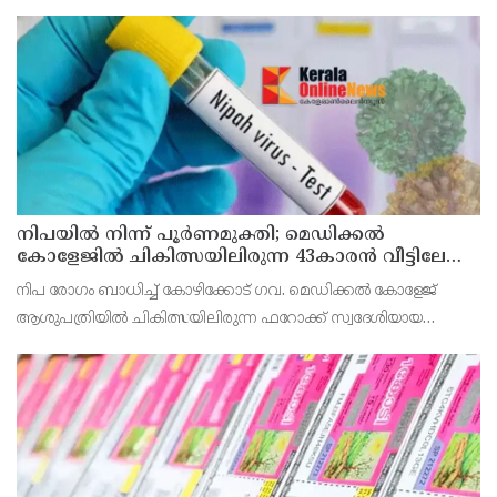
അലോട്ട്‌മെന്റിനായി അപേക്ഷിക്കാനുള്ള അവസരം ആഗസ്റ്റ് 7 ന്
വൈകിട്ട് 4 മണി വരെ നൽകിയിരുന്നു
നിപയിൽ നിന്ന് പൂർണമുക്തി; മെഡിക്കൽ
കോളേജിൽ ചികിത്സയിലിരുന്ന 43കാരൻ വീട്ടിലേക്ക്
മടങ്ങി
നിപ രോഗം ബാധിച്ച് കോഴിക്കോട് ഗവ. മെഡിക്കൽ കോളേജ്
ആശുപത്രിയിൽ ചികിത്സയിലിരുന്ന ഫറോക്ക് സ്വദേശിയായ
43കാരനെ ഡിസ്ചാർജ് ചെയ്തു.