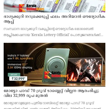
ഭാഗ്യക്കുറി നറുക്കെടുപ്പ് ഫലം അറിയാൻ ഔദ്യോഗിക
ആപ്പ്
സംസ്ഥാന ഭാഗ്യക്കുറി വകുപ്പിന്റെ ഔദ്യോഗിക മൊബൈൽ
ആപ്ലിക്കേഷനായ 'Kerala Lottery Official' പൊതുജനങ്ങൾക്ക്
ലഭ്യമാണെന്ന് കേരള സംസ്ഥാന ഭാഗ്യക്കുറി വകുപ്പ് ഡയറക്ടർ
അഞ്ജു കെ എസ് അറിയിച്ചു.
മോട്ടോ പാഡ് 70 ഗ്രൂവ് ടാബ്ലെറ്റ് വില്പന ആരംഭിച്ചു;
വില 32,999 രൂപ മുതൽ
മോട്ടോറോളയുടെ പുതിയ ടാബ്‌ലെറ്റ് മോട്ടോ പാഡ് 70 ഗ്രൂവ്