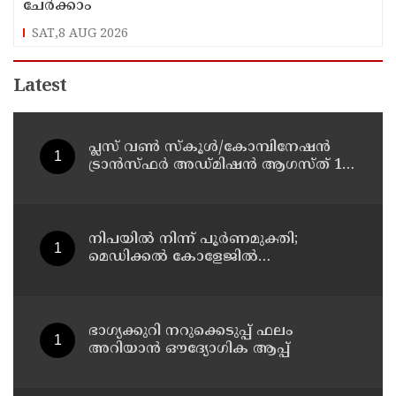
ചേർക്കാം
SAT,8 AUG 2026
Latest
പ്ലസ് വൺ സ്‌കൂൾ/കോമ്പിനേഷൻ
ട്രാൻസ്ഫർ അഡ്മിഷൻ ആഗസ്ത് 10,
11 തീയതികളിൽ
നിപയിൽ നിന്ന് പൂർണമുക്തി;
മെഡിക്കൽ കോളേജിൽ
ചികിത്സയിലിരുന്ന 43കാരൻ
വീട്ടിലേക്ക് മടങ്ങി
ഭാഗ്യക്കുറി നറുക്കെടുപ്പ് ഫലം
അറിയാൻ ഔദ്യോഗിക ആപ്പ്