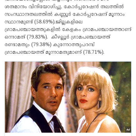
ശതമാനം വിനിയോഗിച്ചു. കോർപ്പറേഷൻ തലത്തിൽ
സംസ്ഥാനതലത്തിൽ കണ്ണൂർ കോർപ്പറേഷന് മൂന്നാം
സ്ഥാനമുണ്ട് (58.69%).ജില്ലകളിലെ
ഗ്രാമപഞ്ചായത്തുകളിൽ കേളകം ഗ്രാമപഞ്ചായത്താണ്
ഒന്നാമത് (79.83%). കീഴല്ലൂർ ഗ്രാമപഞ്ചായത്ത്
രണ്ടാമതും (79.38%) കുന്നോത്തുപറമ്പ്
ഗ്രാമപഞ്ചായത്ത് മൂന്നാമതുമാണ് (78.71%).