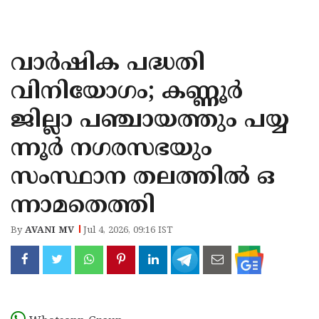
KOZHIKODE
WAYANAD
വാർഷിക പദ്ധതി
KANNUR
വിനിയോഗം; കണ്ണൂർ
KASARAGOD
ജില്ലാ പഞ്ചായത്തും പയ്യ
ന്നൂർ നഗരസഭയും
സംസ്ഥാന തലത്തിൽ ഒ
ന്നാമതെത്തി
By
AVANI MV
Jul 4, 2026, 09:16 IST