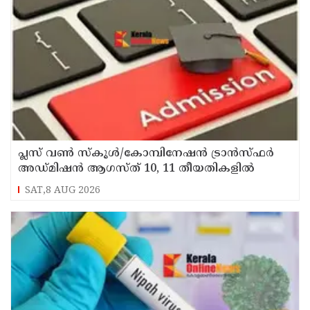
പ്ലസ് വൺ സ്‌കൂൾ/കോമ്പിനേഷൻ ട്രാൻസ്ഫർ
അഡ്മിഷൻ ആഗസ്ത് 10, 11 തീയതികളിൽ
SAT,8 AUG 2026