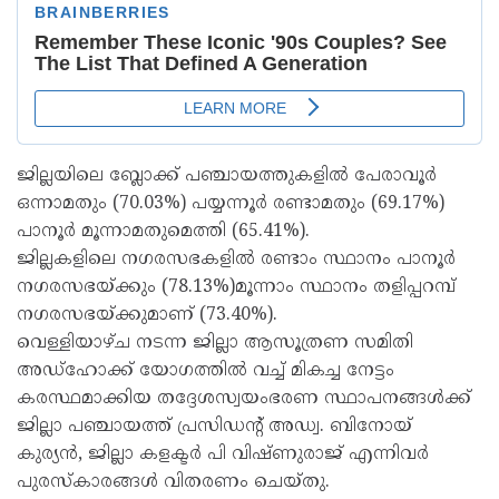
ജില്ലയിലെ ബ്ലോക്ക് പഞ്ചായത്തുകളിൽ പേരാവൂർ
ഒന്നാമതും (70.03%) പയ്യന്നൂർ രണ്ടാമതും (69.17%)
പാനൂർ മൂന്നാമതുമെത്തി (65.41%).
ജില്ലകളിലെ നഗരസഭകളിൽ രണ്ടാം സ്ഥാനം പാനൂർ
നഗരസഭയ്ക്കും (78.13%)മൂന്നാം സ്ഥാനം തളിപ്പറമ്പ്
നഗരസഭയ്ക്കുമാണ് (73.40%).
വെള്ളിയാഴ്ച നടന്ന ജില്ലാ ആസൂത്രണ സമിതി
അഡ്ഹോക്ക് യോഗത്തിൽ വച്ച് മികച്ച നേട്ടം
കരസ്ഥമാക്കിയ തദ്ദേശസ്വയംഭരണ സ്ഥാപനങ്ങൾക്ക്
ജില്ലാ പഞ്ചായത്ത്‌ പ്രസിഡന്റ്‌ അഡ്വ. ബിനോയ്‌
കുര്യൻ, ജില്ലാ കളക്ടർ പി വിഷ്ണുരാജ് എന്നിവർ
പുരസ്കാരങ്ങൾ വിതരണം ചെയ്തു.