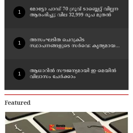
മോട്ടോ പാഡ് 70 ഗ്രൂവ് ടാബ്ലെറ്റ് വില്പന
ആരംഭിച്ചു; വില 32,999 രൂപ മുതൽ
അസംഘടിത ചെറുകിട
സ്ഥാപനങ്ങളുടെ സർവെ: കൃത്യമായ
വിവരങ്ങൾ നൽകണമെന്ന് മുഖ്യമന്ത്രി
വി ഡി സതീശൻ
ആധാറിൽ സൗജന്യമായി ഇ-മെയിൽ
വിലാസം ചേർക്കാം
Featured