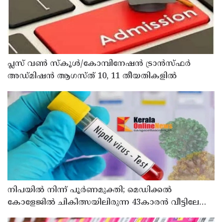
പ്ലസ് വൺ സ്‌കൂൾ/കോമ്പിനേഷൻ ട്രാൻസ്ഫർ
അഡ്മിഷൻ ആഗസ്ത് 10, 11 തീയതികളിൽ
നിപയിൽ നിന്ന് പൂർണമുക്തി; മെഡിക്കൽ
കോളേജിൽ ചികിത്സയിലിരുന്ന 43കാരൻ വീട്ടിലേക്ക്
മടങ്ങി