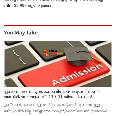
വില 32,999 രൂപ മുതൽ
You May Like
പ്ലസ് വൺ സ്‌കൂൾ/കോമ്പിനേഷൻ ട്രാൻസ്ഫർ
അഡ്മിഷൻ ആഗസ്ത് 10, 11 തീയതികളിൽ
പ്ലസ് വൺ രണ്ടാം സപ്ലിമെന്ററി അലോട്ട്‌മെന്റിനു ശേഷമുള്ള
ഒഴിവുകളിൽ ജില്ല / ജില്ലാന്തര സ്‌കൂൾ/കോമ്പിനേഷൻ ട്രാൻസ്ഫർ