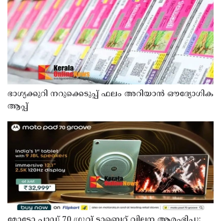
ഭാഗ്യക്കുറി നറുക്കെടുപ്പ് ഫലം അറിയാൻ ഔദ്യോഗിക
ആപ്പ്
മോട്ടോ പാഡ് 70 ഗ്രൂവ് ടാബ്ലെറ്റ് വില്പന ആരംഭിച്ചു;