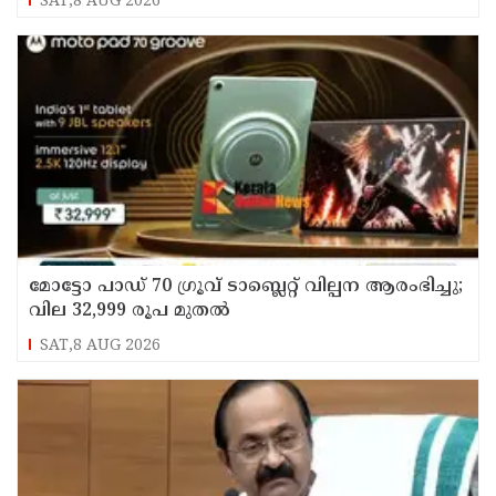
SAT,8 AUG 2026
മോട്ടോ പാഡ് 70 ഗ്രൂവ് ടാബ്ലെറ്റ് വില്പന ആരംഭിച്ചു;
വില 32,999 രൂപ മുതൽ
SAT,8 AUG 2026