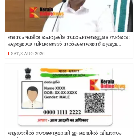
അസംഘടിത ചെറുകിട സ്ഥാപനങ്ങളുടെ സർവെ:
കൃത്യമായ വിവരങ്ങൾ നൽകണമെന്ന് മുഖ്യമന്ത്രി
വി ഡി സതീശൻ
SAT,8 AUG 2026
ആധാറിൽ സൗജന്യമായി ഇ-മെയിൽ വിലാസം