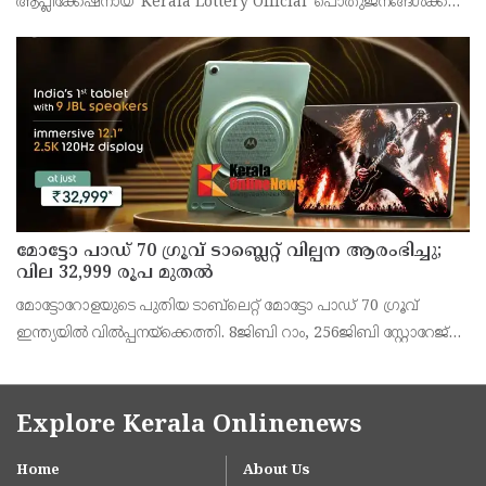
ആപ്ലിക്കേഷനായ 'Kerala Lottery Official' പൊതുജനങ്ങൾക്ക്
ലഭ്യമാണെന്ന് കേരള സംസ്ഥാന ഭാഗ്യക്കുറി വകുപ്പ് ഡയറക്ടർ
അഞ്ജു കെ എസ് അറിയിച്ചു.
മോട്ടോ പാഡ് 70 ഗ്രൂവ് ടാബ്ലെറ്റ് വില്പന ആരംഭിച്ചു;
വില 32,999 രൂപ മുതൽ
മോട്ടോറോളയുടെ പുതിയ ടാബ്‌ലെറ്റ് മോട്ടോ പാഡ് 70 ഗ്രൂവ്
ഇന്ത്യയിൽ വിൽപ്പനയ്‌ക്കെത്തി. 8ജിബി റാം, 256ജിബി സ്റ്റോറേജ്
പതിപ്പിന് 36,999 രൂപയാണ് ലോഞ്ച് വില. ബാങ്ക് ഓഫറുകൾ
ഉൾപ്പെടെ 32,999 രൂപയാണ് ഫലപ്രദമായ
Explore Kerala Onlinenews
Home
About Us