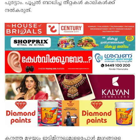
പുരട്ടാം. പൂപ്പൽ ബാധിച്ച തീറ്റകൾ കാലികൾക്ക്
നൽകരുത്.
കനത്ത മഴയും ഇടിമിന്നലുമുള്ളപ്പോൾ മൃഗങ്ങളെ