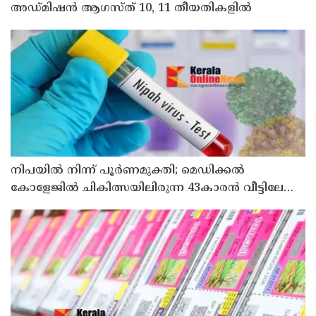
അഡ്മിഷൻ ആഗസ്ത് 10, 11 തീയതികളിൽ
നിപയിൽ നിന്ന് പൂർണമുക്തി; മെഡിക്കൽ
കോളേജിൽ ചികിത്സയിലിരുന്ന 43കാരൻ വീട്ടിലേക്ക്
മടങ്ങി