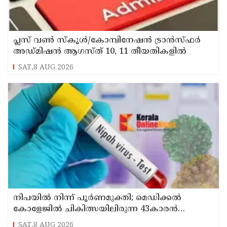
പ്ലസ് വൺ സ്‌കൂൾ/കോമ്പിനേഷൻ ട്രാൻസ്ഫർ
അഡ്മിഷൻ ആഗസ്ത് 10, 11 തീയതികളിൽ
SAT,8 AUG 2026
നിപയിൽ നിന്ന് പൂർണമുക്തി; മെഡിക്കൽ
കോളേജിൽ ചികിത്സയിലിരുന്ന 43കാരൻ
വീട്ടിലേക്ക് മടങ്ങി
SAT,8 AUG 2026