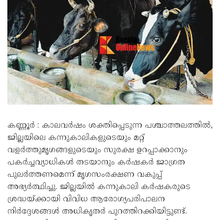
കണ്ണൂർ : കാലവർഷം ശക്തിപ്പെടുന്ന പശ്ചാത്തലത്തിൽ,
ജില്ലയിലെ കന്നുകാലികളുടെയും മറ്റ്
വളർത്തുമൃഗങ്ങളുടെയും സുരക്ഷ ഉറപ്പാക്കാനും
പകർച്ചവ്യാധികൾ തടയാനും കർഷകർ ജാഗ്രത
പുലർത്തണമെന്ന് മൃഗസംരക്ഷണ വകുപ്പ്
അഭ്യർത്ഥിച്ചു. ജില്ലയിൽ കന്നുകാലി കർഷകരുടെ
ശ്രദ്ധയ്ക്കായി വിവിധ ആരോഗ്യപരിപാലന
നിർദ്ദേശങ്ങൾ അധികൃതർ പുറത്തിറക്കിയിട്ടുണ്ട്.