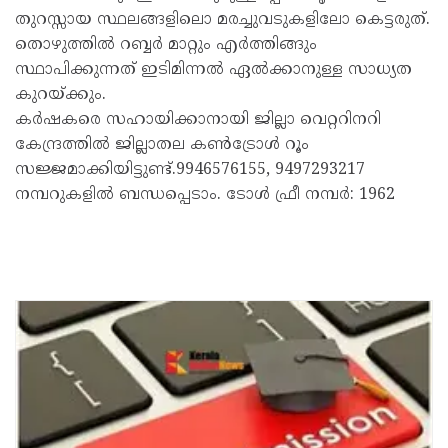
തുറസ്സായ സ്ഥലങ്ങളിലൊ മരച്ചുവടുകളിലോ കെട്ടരുത്.
തൊഴുത്തിൽ റബ്ബർ മാറ്റും എർത്തിങ്ങും
സ്ഥാപിക്കുന്നത് ഇടിമിന്നൽ ഏൽക്കാനുള്ള സാധ്യത
കുറയ്ക്കും.
കർഷകരെ സഹായിക്കാനായി ജില്ലാ വെറ്ററിനറി
കേന്ദ്രത്തിൽ ജില്ലാതല കൺട്രോൾ റൂം
സജ്ജമാക്കിയിട്ടുണ്ട്.9946576155, 9497293217
നമ്പറുകളിൽ ബന്ധപ്പെടാം. ടോൾ ഫ്രീ നമ്പർ: 1962