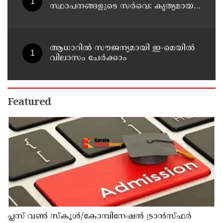
സ്ഥാപനങ്ങളുടെ സർവെ: കൃത്യമായ
വിവരങ്ങൾ നൽകണമെന്ന് മുഖ്യമന്ത്രി
വി ഡി സതീശൻ
ആധാറിൽ സൗജന്യമായി ഇ-മെയിൽ
വിലാസം ചേർക്കാം
Featured
പ്ലസ് വൺ സ്‌കൂൾ/കോമ്പിനേഷൻ ട്രാൻസ്ഫർ