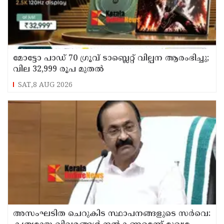
മോട്ടോ പാഡ് 70 ഗ്രൂവ് ടാബ്ലെറ്റ് വില്പന ആരംഭിച്ചു;
വില 32,999 രൂപ മുതൽ
SAT,8 AUG 2026
അസംഘടിത ചെറുകിട സ്ഥാപനങ്ങളുടെ സർവെ: