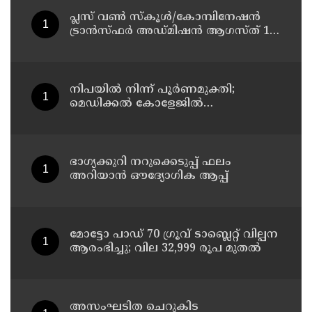
പ്ലസ് വൺ സ്‌കൂൾ/കോമ്പിനേഷൻ
ട്രാൻസ്ഫർ അഡ്മിഷൻ ആഗസ്ത് 10,
11 തീയതികളിൽ
നിപയിൽ നിന്ന് പൂർണമുക്തി;
മെഡിക്കൽ കോളേജിൽ
ചികിത്സയിലിരുന്ന 43കാരൻ
വീട്ടിലേക്ക് മടങ്ങി
ഭാഗ്യക്കുറി നറുക്കെടുപ്പ് ഫലം
അറിയാൻ ഔദ്യോഗിക ആപ്പ്
മോട്ടോ പാഡ് 70 ഗ്രൂവ് ടാബ്ലെറ്റ് വില്പന
ആരംഭിച്ചു; വില 32,999 രൂപ മുതൽ
അസംഘടിത ചെറുകിട