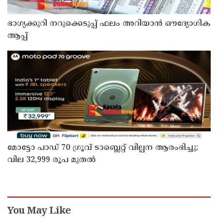
ഭാഗ്യക്കുറി നറുക്കെടുപ്പ് ഫലം അറിയാൻ ഔദ്യോഗിക
ആപ്പ്
മോട്ടോ പാഡ് 70 ഗ്രൂവ് ടാബ്ലെറ്റ് വില്പന ആരംഭിച്ചു;
വില 32,999 രൂപ മുതൽ
You May Like