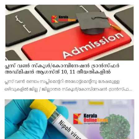
പ്ലസ് വൺ സ്‌കൂൾ/കോമ്പിനേഷൻ ട്രാൻസ്ഫർ
അഡ്മിഷൻ ആഗസ്ത് 10, 11 തീയതികളിൽ
പ്ലസ് വൺ രണ്ടാം സപ്ലിമെന്ററി അലോട്ട്‌മെന്റിനു ശേഷമുള്ള
ഒഴിവുകളിൽ ജില്ല / ജില്ലാന്തര സ്‌കൂൾ/കോമ്പിനേഷൻ ട്രാൻസ്ഫർ
അലോട്ട്‌മെന്റിനായി അപേക്ഷിക്കാനുള്ള അവസരം ആഗസ്റ്റ് 7 ന്
വൈകിട്ട് 4 മണി വരെ നൽകിയിരുന്നു