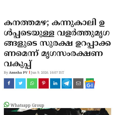
KOZHIKODE
WAYANAD
കനത്തമഴ; കന്നുകാലി ഉ
KANNUR
ൾപ്പടെയുള്ള വളർത്തുമൃഗ
KASARAGOD
ങ്ങളുടെ സുരക്ഷ ഉറപ്പാക്ക
ണമെന്ന് മൃഗസംരക്ഷണ
വകുപ്പ്
By
Anusha PV
Jun 9, 2026, 16:07 IST
Whatsapp Group