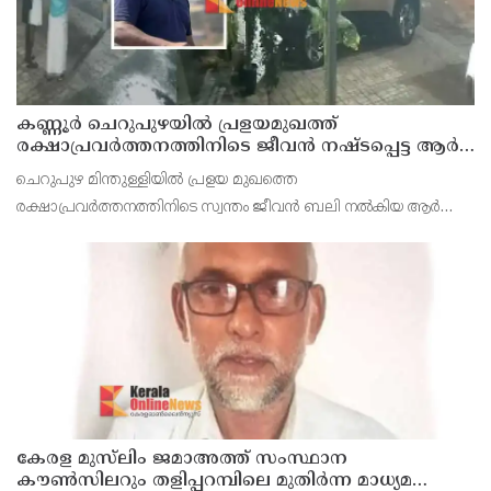
കണ്ണൂർ ചെറുപുഴയിൽ പ്രളയമുഖത്ത്
രക്ഷാപ്രവർത്തനത്തിനിടെ ജീവൻ നഷ്ടപ്പെട്ട ആർ.
രാജേഷിൻ്റെ ഭൗതിക ശരീരത്തോട് അനാദരവ്
ചെറുപുഴ മിന്തുള്ളിയിൽ പ്രളയ മുഖത്തെ
കാണിച്ചതായി ആരോപണം
രക്ഷാപ്രവർത്തനത്തിനിടെ സ്വന്തം ജീവൻ ബലി നൽകിയ ആർ
രാജേഷിനോട് അനാദരവ് കാണിച്ചതായി ആരോപണം. രാജേഷിന്റെ
മൃതദേഹം തിരുവനന്തപുരത്തെ
കേരള മുസ്‌ലിം ജമാഅത്ത് സംസ്ഥാന
കൗൺസിലറും തളിപ്പറമ്പിലെ മുതിർന്ന മാധ്യമ