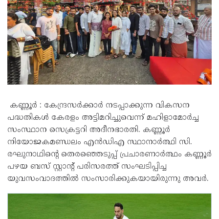
കണ്ണൂർ : കേന്ദ്രസർക്കാർ നടപ്പാക്കുന്ന വികസന
പദ്ധതികൾ കേരളം അട്ടിമറിച്ചുവെന്ന് മഹിളാമോർച്ച
സംസ്ഥാന സെക്രട്ടറി അദീനഭാരതി. കണ്ണൂർ
നിയോജകമണ്ഡലം എൻഡിഎ സ്ഥാനാർത്ഥി സി.
രഘുനാഥിന്റെ തെരഞ്ഞെടുപ്പ് പ്രചാരണാർത്ഥം കണ്ണൂർ
പഴയ ബസ് സ്റ്റാന്റ് പരിസരത്ത് സംഘടിപ്പിച്ച
യുവസംവാദത്തിൽ സംസാരിക്കുകയായിരുന്നു അവർ.