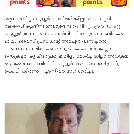
യുവമോർച്ച കണ്ണൂർ നോർത്ത് ജില്ലാ സെക്രട്ടറി
അക്ഷയ് കൃഷ്ണ അധ്യക്ഷത വഹിച്ചു. എൻ ഡി എ
കണ്ണൂർ മണ്ഡലം സ്ഥാനാർഥി സി രഘുനാഥ്, ബിജെപി
ജില്ലാ വൈസ് പ്രസിഡന്റ് അർച്ചന വണ്ടിച്ചാൽ,
സംസ്ഥാനസമിതിയംഗം യു.ടി. ജയന്തൻ, ജില്ലാ
സെക്രട്ടറി കൃഷ്ണപ്രഭ, മഹിളാ മോർച്ച ജില്ലാ അധ്യക്ഷ
എ. ജയലത, ബിനിൽ കണ്ണൂർ, ആസാദ് ശശീന്ദ്രൻ,
കെ.പി. കിരൺ എന്നിവർ സംസാരിച്ചു.