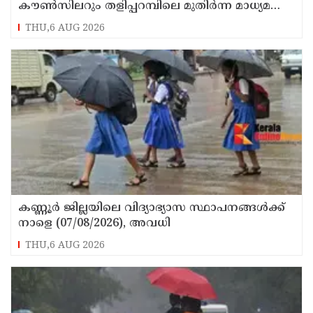
കൗൺസിലറും തളിപ്പറമ്പിലെ മുതിർന്ന മാധ്യമ
പ്രവർത്തകനുമായ ബി എ അലി മൊഗ്രാൽ
THU,6 AUG 2026
നിര്യാതനായി
കണ്ണൂർ ജില്ലയിലെ വിദ്യാഭ്യാസ സ്ഥാപനങ്ങള്‍ക്ക്
നാളെ (07/08/2026), അവധി
THU,6 AUG 2026