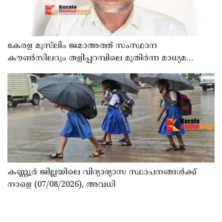
കേരള മുസ്‌ലിം ജമാഅത്ത് സംസ്ഥാന
കൗൺസിലറും തളിപ്പറമ്പിലെ മുതിർന്ന മാധ്യമ
പ്രവർത്തകനുമായ ബി എ അലി മൊഗ്രാൽ
നിര്യാതനായി
കണ്ണൂർ ജില്ലയിലെ വിദ്യാഭ്യാസ സ്ഥാപനങ്ങള്‍ക്ക്
നാളെ (07/08/2026), അവധി