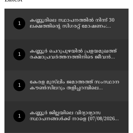
Latest
കണ്ണൂരിലെ സ്ഥാപനത്തിൽ നിന്ന് 30
ലക്ഷത്തിന്റെ സിഗരറ്റ് മോഷണം:
തമിഴ്‌നാട് സ്വദേശിയായ
സെയിൽസ്മാൻ തെങ്കാശിയിൽ
പിടിയിൽ
കണ്ണൂർ ചെറുപുഴയിൽ പ്രളയമുഖത്ത്
രക്ഷാപ്രവർത്തനത്തിനിടെ ജീവൻ
നഷ്ടപ്പെട്ട ആർ. രാജേഷിൻ്റെ ഭൗതിക
ശരീരത്തോട് അനാദരവ്
കാണിച്ചതായി ആരോപണം
കേരള മുസ്‌ലിം ജമാഅത്ത് സംസ്ഥാന
കൗൺസിലറും തളിപ്പറമ്പിലെ
മുതിർന്ന മാധ്യമ പ്രവർത്തകനുമായ
ബി എ അലി മൊഗ്രാൽ നിര്യാതനായി
കണ്ണൂർ ജില്ലയിലെ വിദ്യാഭ്യാസ
സ്ഥാപനങ്ങള്‍ക്ക് നാളെ (07/08/2026),
അവധി