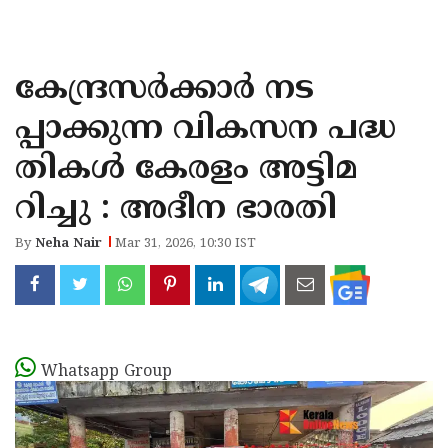
KOZHIKODE
WAYANAD
കേന്ദ്രസർക്കാർ നട
KANNUR
പ്പാക്കുന്ന വികസന പദ്ധ
KASARAGOD
തികൾ കേരളം അട്ടിമ
റിച്ചു : അദീന ഭാരതി
By
Neha Nair
Mar 31, 2026, 10:30 IST
Whatsapp Group