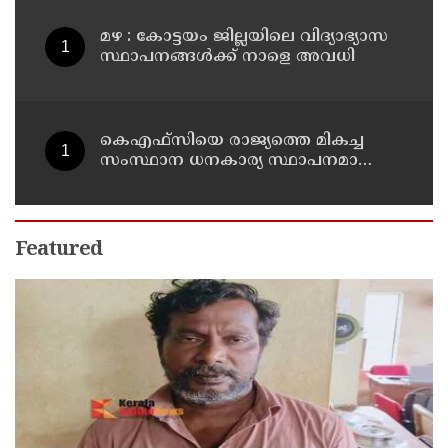
മഴ : കോട്ടയം ജില്ലയിലെ വിദ്യാഭ്യാസ
സ്ഥാപനങ്ങൾക്ക് നാളെ അവധി
കെഎഫ്‌സിയെ രാജ്യത്തെ മികച്ച
സംസ്ഥാന ധനകാര്യ സ്ഥാപനമാക്കും:
മുഖ്യമന്ത്രി വി ഡി സതീശൻ
Featured