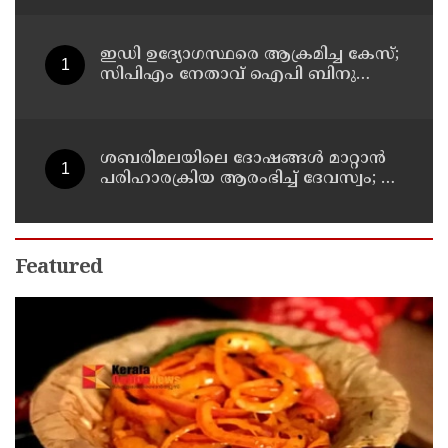
ഇഡി ഉദ്യോഗസ്ഥരെ ആക്രമിച്ച കേസ്;
സിപിഎം നേതാവ് ഐപി ബിനു
അടക്കം ആറു പേർക്ക് കൂടി ജാമ്യം
ശബരിമലയിലെ ദോഷങ്ങൾ മാറ്റാൻ
പരിഹാരക്രിയ ആരംഭിച്ച് ദേവസ്വം; 25
ക്ഷേത്രങ്ങളിലും പ്രത്യേക പൂജ
Featured
ചോറിനും കഞ്ഞിക്കും ബെസ്റ്റ് കൂട്ടാണ് ഈ ചെറിയ