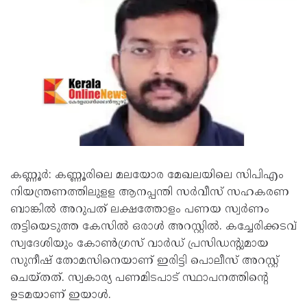
കണ്ണൂർ: കണ്ണൂരിലെ മലയോര മേഖലയിലെ സിപിഎം
നിയന്ത്രണത്തിലുളള ആനപ്പന്തി സർവീസ് സഹകരണ
ബാങ്കിൽ അറുപത് ലക്ഷത്തോളം പണയ സ്വർണം
തട്ടിയെടുത്ത കേസിൽ ഒരാൾ അറസ്റ്റിൽ. കച്ചേരിക്കടവ്
സ്വദേശിയും കോൺഗ്രസ് വാർഡ് പ്രസിഡന്‍റുമായ
സുനീഷ് തോമസിനെയാണ് ഇരിട്ടി പൊലീസ് അറസ്റ്റ്
ചെയ്തത്. സ്വകാര്യ പണമിടപാട് സ്ഥാപനത്തിന്‍റെ
ഉടമയാണ് ഇയാൾ.