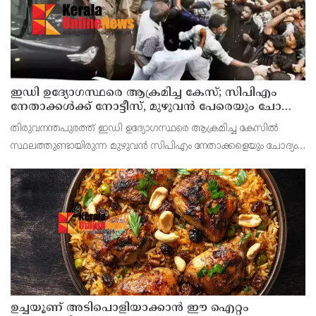
ഇഡി ഉദ്യോഗസ്ഥരെ ആക്രമിച്ച കേസ്; സിപിഎം
നേതാക്കൾക്ക് നോട്ടീസ്, മുഴുവൻ പേരെയും ചോദ്യം
ചെയ്യും
തിരുവനന്തപുരത്ത് ഇഡി ഉദ്യോഗസ്ഥരെ ആക്രമിച്ച കേസില്‍
സ്ഥലത്തുണ്ടായിരുന്ന മുഴുവൻ സിപിഎം നേതാക്കളെയും ചോദ്യം
ചെയ്യും. നേതാക്കള്‍ക്ക് നോട്ടീസ് അയച്ചു തുടങ്ങി. സിപിഐഎം
സംസ്ഥാന സെക്രട്ടറി എം വി ഗോവിന്ദൻ, ജോ
ഉച്ചയൂണ് അടിപൊളിയാക്കാൻ ഈ ഐറ്റം
തയ്യാറാക്കി നോക്കൂ...
ചിക്കന്‍ – ഒരു കിലോ കബ്സ റൈസ് – ഒരു കപ്പു ഡ്രൈ നാരങ്ങ –