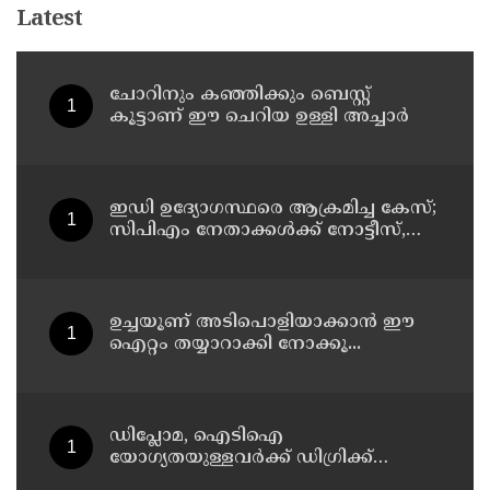
ചോറിനും കഞ്ഞിക്കും ബെസ്റ്റ്
കൂട്ടാണ് ഈ ചെറിയ ഉള്ളി അച്ചാർ
ഇഡി ഉദ്യോഗസ്ഥരെ ആക്രമിച്ച കേസ്;
സിപിഎം നേതാക്കൾക്ക് നോട്ടീസ്,
മുഴുവൻ പേരെയും ചോദ്യം ചെയ്യും
ഉച്ചയൂണ് അടിപൊളിയാക്കാൻ ഈ
ഐറ്റം തയ്യാറാക്കി നോക്കൂ...
ഡിപ്ലോമ, ഐടിഐ
യോഗ്യതയുള്ളവര്‍ക്ക് ഡിഗ്രിക്ക്
പ്രവേശനം ; ബിരുദ പ്രവേശനത്തിന്
പ്ലസ് ടു നിര്‍ബന്ധമില്ല; ഉത്തരവ്
പുറത്തിറക്കി ഉന്നത വിദ്യാഭ്യാസ
വകുപ്പ്