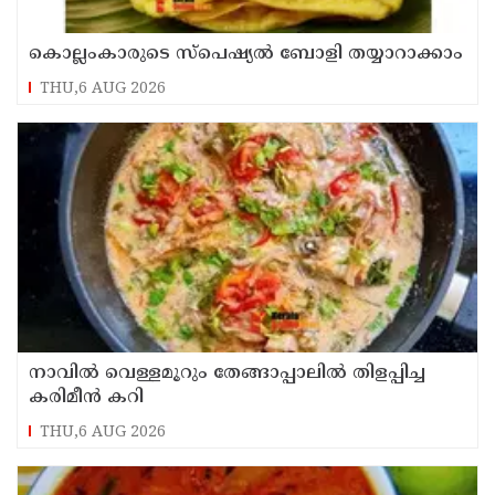
THU,6 AUG 2026
നാവിൽ വെള്ളമൂറും തേങ്ങാപ്പാലിൽ തിളപ്പിച്ച
കരിമീൻ കറി
THU,6 AUG 2026