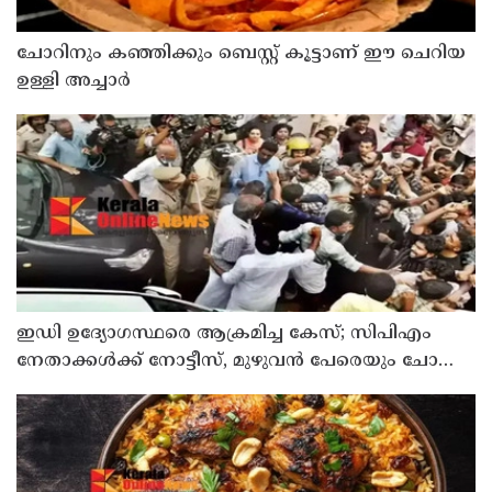
ഉള്ളി അച്ചാർ
ഇഡി ഉദ്യോഗസ്ഥരെ ആക്രമിച്ച കേസ്; സിപിഎം
നേതാക്കൾക്ക് നോട്ടീസ്, മുഴുവൻ പേരെയും ചോദ്യം
ചെയ്യും