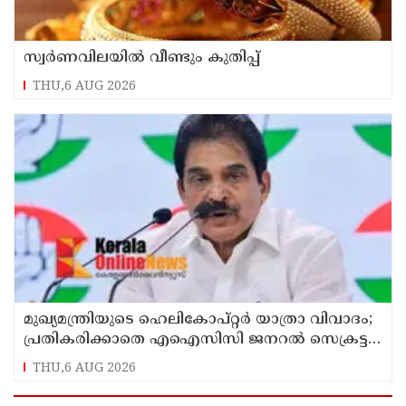
സ്വർണവിലയിൽ വീണ്ടും കുതിപ്പ്
THU,6 AUG 2026
മുഖ്യമന്ത്രിയുടെ ഹെലികോപ്റ്റര്‍ യാത്രാ വിവാദം;
പ്രതികരിക്കാതെ എഐസിസി ജനറല്‍ സെക്രട്ടറി
കെ സി വേണുഗോപാല്‍
THU,6 AUG 2026
Latest