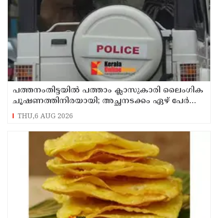
പത്തനംതിട്ടയിൽ പത്താം ക്ലാസുകാരി ലൈംഗിക
ചൂഷണത്തിനിരയായി; അച്ഛനടക്കം ഏഴ് പേർ
പീഡിപ്പിച്ചെന്ന് പരാതി
THU,6 AUG 2026
കൊല്ലംകാരുടെ സ്പെഷ്യൽ ബോളി തയ്യാറാക്കാം