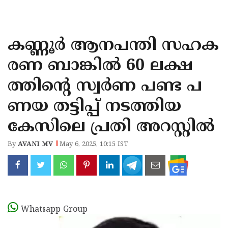
KOZHIKODE
WAYANAD
കണ്ണൂർ ആനപന്തി സഹക
KANNUR
രണ ബാങ്കിൽ 60 ലക്ഷ
KASARAGOD
ത്തിൻ്റെ സ്വർണ പണ്ട പ
ണയ തട്ടിപ്പ് നടത്തിയ
കേസിലെ പ്രതി അറസ്റ്റിൽ ​​​​​​​
By
AVANI MV
May 6, 2025, 10:15 IST
Whatsapp Group