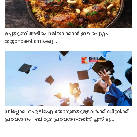
ഉച്ചയൂണ് അടിപൊളിയാക്കാൻ ഈ ഐറ്റം
തയ്യാറാക്കി നോക്കൂ...
ഡിപ്ലോമ, ഐടിഐ യോഗ്യതയുള്ളവര്‍ക്ക് ഡിഗ്രിക്ക്
പ്രവേശനം ; ബിരുദ പ്രവേശനത്തിന് പ്ലസ് ടു
നിര്‍ബന്ധമില്ല; ഉത്തരവ് പുറത്തിറക്കി ഉന്നത
വിദ്യാഭ്യാസ വകുപ്പ്
You May Like