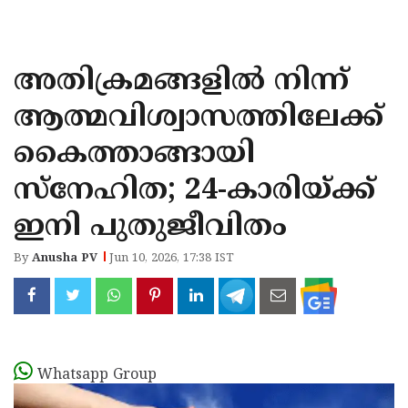
KOZHIKODE
WAYANAD
അതിക്രമങ്ങളിൽ നിന്ന്
KANNUR
ആത്മവിശ്വാസത്തിലേക്ക്
KASARAGOD
കൈത്താങ്ങായി
സ്നേഹിത; 24-കാരിയ്ക്ക്
ഇനി പുതുജീവിതം
By
Anusha PV
Jun 10, 2026, 17:38 IST
Whatsapp Group