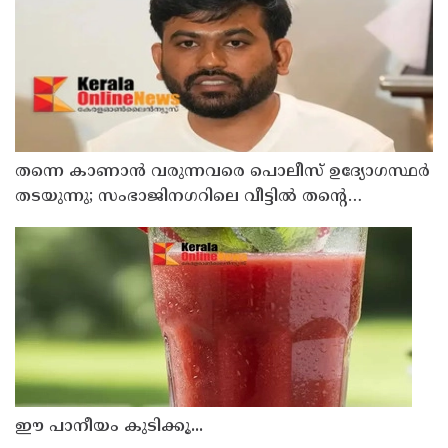
തന്നെ കാണാൻ വരുന്നവരെ പൊലീസ് ഉദ‍്യോഗസ്ഥർ
തടയുന്നു; സംഭാജിനഗറിലെ വീട്ടിൽ തന്‍റെ
സുരക്ഷയ്ക്കായി നിയോഗിച്ച ഉദ‍്യോഗ‍്യസ്ഥർക്കെതിരേ
കോക്‌റോച്ച് ജനതാ പാർട്ടി സ്ഥാപകൻ അഭിജീത്
ദിപ്കെ
ഈ പാനീയം കുടിക്കൂ...