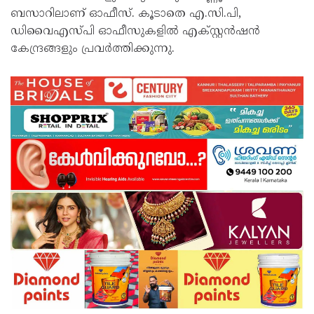
ബസാറിലാണ് ഓഫീസ്. കൂടാതെ എ.സി.പി,
ഡിവൈഎസ്പി ഓഫീസുകളിൽ എക്സ്റ്റൻഷൻ
കേന്ദ്രങ്ങളും പ്രവർത്തിക്കുന്നു.