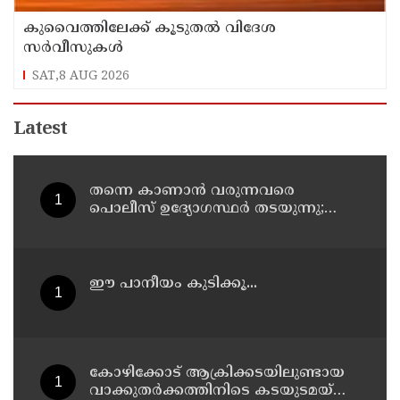
കുവൈത്തിലേക്ക് കൂടുതല്‍ വിദേശ
സര്‍വീസുകള്‍
SAT,8 AUG 2026
Latest
തന്നെ കാണാൻ വരുന്നവരെ
പൊലീസ് ഉദ‍്യോഗസ്ഥർ തടയുന്നു;
സംഭാജിനഗറിലെ വീട്ടിൽ തന്‍റെ
സുരക്ഷയ്ക്കായി നിയോഗിച്ച
ഉദ‍്യോഗ‍്യസ്ഥർക്കെതിരേ കോക്‌റോച്ച്
ജനതാ പാർട്ടി സ്ഥാപകൻ അഭിജീത്
ഈ പാനീയം കുടിക്കൂ...
ദിപ്കെ
കോഴിക്കോട് ആക്രിക്കടയിലുണ്ടായ
വാക്കുതർക്കത്തിനിടെ കടയുടമയ്ക്ക്