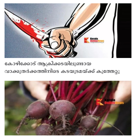
കോഴിക്കോട് ആക്രിക്കടയിലുണ്ടായ
വാക്കുതർക്കത്തിനിടെ കടയുടമയ്ക്ക് കുത്തേറ്റു