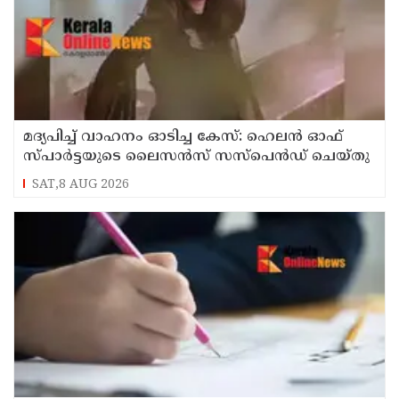
മദ്യപിച്ച് വാഹനം ഓടിച്ച കേസ്: ഹെലൻ ഓഫ്
സ്പാർട്ടയുടെ ലൈസൻസ് സസ്പെൻഡ് ചെയ്തു
SAT,8 AUG 2026