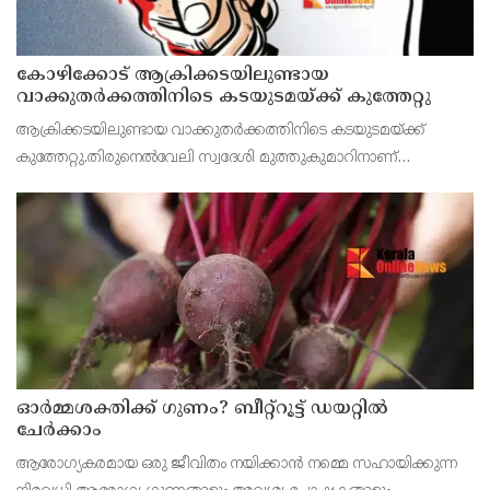
കോഴിക്കോട് ആക്രിക്കടയിലുണ്ടായ
വാക്കുതർക്കത്തിനിടെ കടയുടമയ്ക്ക് കുത്തേറ്റു
ആക്രിക്കടയിലുണ്ടായ വാക്കുതർക്കത്തിനിടെ കടയുടമയ്ക്ക്
കുത്തേറ്റു.തിരുനെല്‍വേലി സ്വദേശി മുത്തുകുമാറിനാണ്
പരിക്കേറ്റത്. ഇന്നലെ രാത്രി ഒമ്പതുമണിയോടെയാണ് സംഭവം
നടന്നത്.
ഓർമ്മശക്തിക്ക് ഗുണം? ബീറ്റ്‌റൂട്ട് ഡയറ്റിൽ
ചേർക്കാം
ആരോഗ്യകരമായ ഒരു ജീവിതം നയിക്കാൻ നമ്മെ സഹായിക്കുന്ന