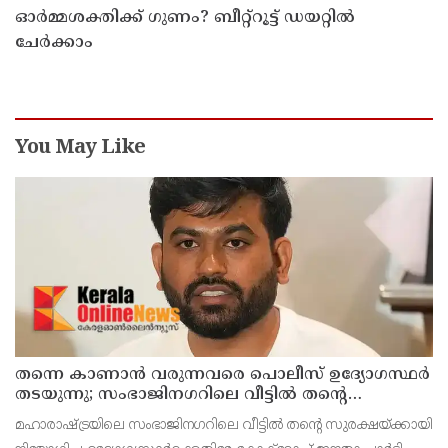
ഓർമ്മശക്തിക്ക് ഗുണം? ബീറ്റ്‌റൂട്ട് ഡയറ്റിൽ
ചേർക്കാം
You May Like
തന്നെ കാണാൻ വരുന്നവരെ പൊലീസ് ഉദ‍്യോഗസ്ഥർ
തടയുന്നു; സംഭാജിനഗറിലെ വീട്ടിൽ തന്‍റെ
സുരക്ഷയ്ക്കായി നിയോഗിച്ച ഉദ‍്യോഗ‍്യസ്ഥർക്കെതിരേ
മഹാരാഷ്ട്രയിലെ സംഭാജിനഗറിലെ വീട്ടിൽ തന്‍റെ സുരക്ഷയ്ക്കായി
കോക്‌റോച്ച് ജനതാ പാർട്ടി സ്ഥാപകൻ അഭിജീത്