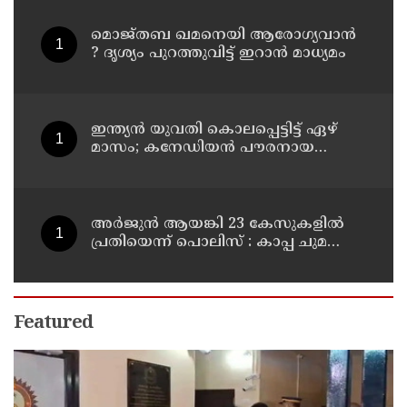
കാമുകനുമായി പദ്ധതിയിട്ട
യുവതിയും സുഹൃത്തും ഒളിവില്‍
മൊജ്തബ ഖമനെയി ആരോഗ്യവാന്‍
? ദൃശ്യം പുറത്തുവിട്ട് ഇറാന്‍ മാധ്യമം
ഇന്ത്യന്‍ യുവതി കൊലപ്പെട്ടിട്ട് ഏഴ്
മാസം; കനേഡിയന്‍ പൗരനായ
പങ്കാളി അറസ്റ്റില്‍
അര്‍ജുന്‍ ആയങ്കി 23 കേസുകളില്‍
പ്രതിയെന്ന് പൊലിസ് : കാപ്പ ചുമത്തി
ജയിലില്‍ അടക്കാന്‍ നീക്കം
Featured