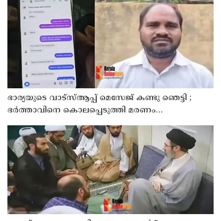
ഭാര്യയുടെ വാട്സ്ആപ്പ് മെസേജ് കണ്ടു ഞെട്ടി ;
ഭര്‍ത്താവിനെ കൊലപ്പെടുത്തി മരണം
റോഡപകടമാക്കി മാറ്റാന്‍ കാമുകനുമായി
പദ്ധതിയിട്ട യുവതിയും സുഹൃത്തും ഒളിവില്‍