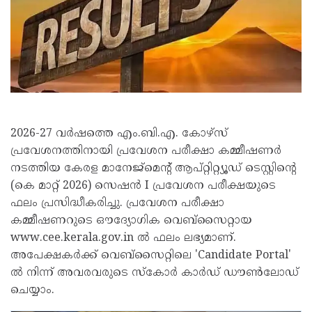
2026-27 വർഷത്തെ എം.ബി.എ. കോഴ്സ്
പ്രവേശനത്തിനായി പ്രവേശന പരീക്ഷാ കമ്മീഷണർ
നടത്തിയ കേരള മാനേജ്‌മെന്റ് ആപ്റ്റിറ്റ്യൂഡ് ടെസ്റ്റിന്റെ
(കെ മാറ്റ് 2026) സെഷൻ I പ്രവേശന പരീക്ഷയുടെ
ഫലം പ്രസിദ്ധീകരിച്ചു. പ്രവേശന പരീക്ഷാ
കമ്മീഷണറുടെ ഔദ്യോഗിക വെബ്‌സൈറ്റായ
www.cee.kerala.gov.in ൽ ഫലം ലഭ്യമാണ്.
അപേക്ഷകർക്ക് വെബ്‌സൈറ്റിലെ 'Candidate Portal'
ൽ നിന്ന് അവരവരുടെ സ്‌കോർ കാർഡ് ഡൗൺലോഡ്
ചെയ്യാം.