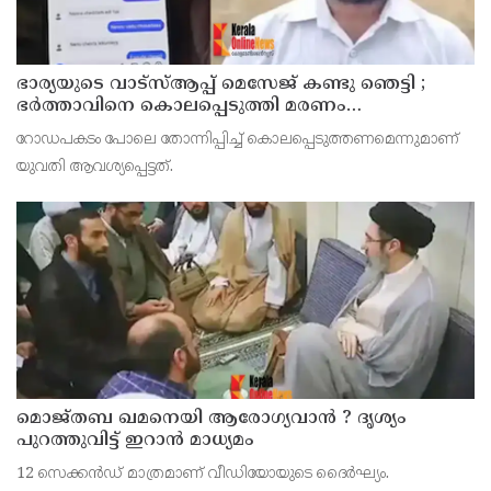
ഭാര്യയുടെ വാട്സ്ആപ്പ് മെസേജ് കണ്ടു ഞെട്ടി ;
ഭര്‍ത്താവിനെ കൊലപ്പെടുത്തി മരണം
റോഡപകടമാക്കി മാറ്റാന്‍ കാമുകനുമായി
റോഡപകടം പോലെ തോന്നിപ്പിച്ച് കൊലപ്പെടുത്തണമെന്നുമാണ്
പദ്ധതിയിട്ട യുവതിയും സുഹൃത്തും ഒളിവില്‍
യുവതി ആവശ്യപ്പെട്ടത്.
മൊജ്തബ ഖമനെയി ആരോഗ്യവാന്‍ ? ദൃശ്യം
പുറത്തുവിട്ട് ഇറാന്‍ മാധ്യമം
12 സെക്കന്‍ഡ് മാത്രമാണ് വീഡിയോയുടെ ദൈര്‍ഘ്യം.