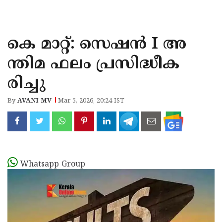
KOZHIKODE
WAYANAD
കെ മാറ്റ്: സെഷൻ I അ
KANNUR
ന്തിമ ഫലം പ്രസിദ്ധീക
KASARAGOD
രിച്ചു
By
AVANI MV
Mar 5, 2026, 20:24 IST
Whatsapp Group