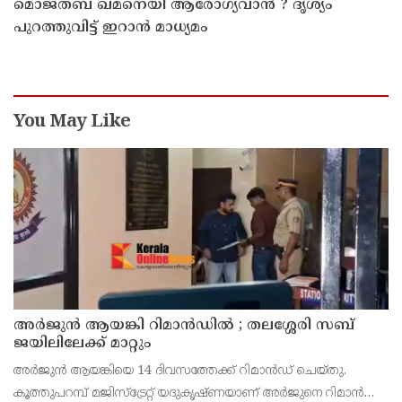
മൊജ്തബ ഖമനെയി ആരോഗ്യവാന്‍ ? ദൃശ്യം
പുറത്തുവിട്ട് ഇറാന്‍ മാധ്യമം
You May Like
അര്‍ജുന്‍ ആയങ്കി റിമാന്‍ഡില്‍ ; തലശ്ശേരി സബ്
ജയിലിലേക്ക് മാറ്റും
അർജുൻ ആയങ്കിയെ 14 ദിവസത്തേക്ക് റിമാൻഡ് ചെയ്തു.
കൂത്തുപറമ്പ് മജിസ്ട്രേറ്റ് യദുകൃഷ്ണയാണ് അർജുനെ റിമാൻഡ്