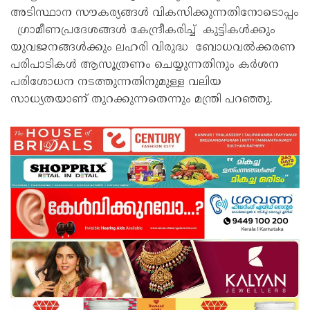
അടിസ്ഥാന സൗകര്യങ്ങൾ വികസിക്കുന്നതിനോടൊപ്പം
ഗ്രാമീണപ്രദേശങ്ങൾ കേന്ദ്രീകരിച്ച് കുട്ടികൾക്കും
യുവജനങ്ങൾക്കും ലഹരി വിരുദ്ധ ബോധവൽക്കരണ
പരിപാടികൾ ആസൂത്രണം ചെയ്യുന്നതിനും കർശന
പരിശോധന നടത്തുന്നതിനുമുള്ള വലിയ
സാധ്യതയാണ് തുറക്കുന്നതെന്നും മന്ത്രി പറഞ്ഞു.