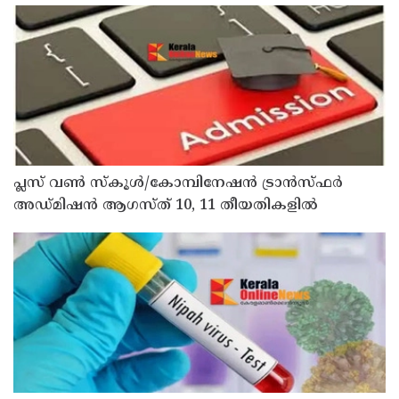
പ്ലസ് വൺ സ്‌കൂൾ/കോമ്പിനേഷൻ ട്രാൻസ്ഫർ
അഡ്മിഷൻ ആഗസ്ത് 10, 11 തീയതികളിൽ