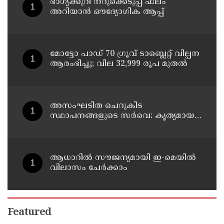
ഭാഗ്യക്കുറി നറുക്കെടുപ്പ് ഫലം
അറിയാൻ ഔദ്യോഗിക ആപ്പ്
മോട്ടോ പാഡ് 70 ഗ്രൂവ് ടാബ്ലെറ്റ് വില്പന
ആരംഭിച്ചു; വില 32,999 രൂപ മുതൽ
അസംഘടിത ചെറുകിട
സ്ഥാപനങ്ങളുടെ സർവെ: കൃത്യമായ
വിവരങ്ങൾ നൽകണമെന്ന് മുഖ്യമന്ത്രി
വി ഡി സതീശൻ
ആധാറിൽ സൗജന്യമായി ഇ-മെയിൽ
വിലാസം ചേർക്കാം
Featured