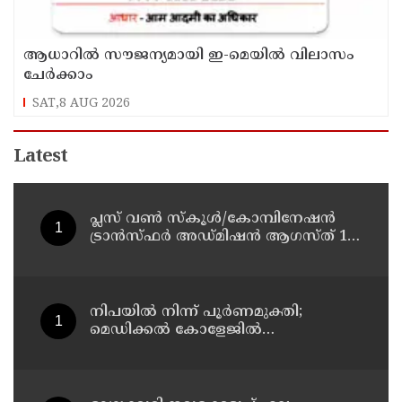
ആധാറിൽ സൗജന്യമായി ഇ-മെയിൽ വിലാസം
ചേർക്കാം
SAT,8 AUG 2026
Latest
പ്ലസ് വൺ സ്‌കൂൾ/കോമ്പിനേഷൻ
ട്രാൻസ്ഫർ അഡ്മിഷൻ ആഗസ്ത് 10,
11 തീയതികളിൽ
നിപയിൽ നിന്ന് പൂർണമുക്തി;
മെഡിക്കൽ കോളേജിൽ
ചികിത്സയിലിരുന്ന 43കാരൻ
വീട്ടിലേക്ക് മടങ്ങി