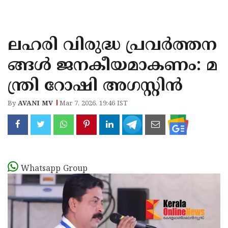
KOZHIKODE
WAYANAD
ലഹരി വിരുദ്ധ പ്രവർത്തന
KANNUR
ങ്ങൾ ജനകീയമാകണം: മ
KASARAGOD
ന്ത്രി റോഷി അഗസ്റ്റിൻ
By
AVANI MV
Mar 7, 2026, 19:46 IST
Whatsapp Group