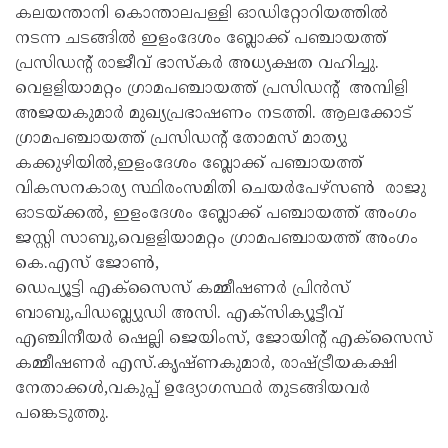
കലയന്താനി കൊന്താലപള്ളി ഓഡിറ്റോറിയത്തിൽ
നടന്ന ചടങ്ങിൽ ഇളംദേശം ബ്ലോക്ക് പഞ്ചായത്ത്
പ്രസിഡന്റ് രാജീവ് ഭാസ്‌കർ അധ്യക്ഷത വഹിച്ചു.
വെളളിയാമറ്റം ഗ്രാമപഞ്ചായത്ത് പ്രസിഡന്റ് അമ്പിളി
അജയകുമാർ മുഖ്യപ്രഭാഷണം നടത്തി. ആലക്കോട്
ഗ്രാമപഞ്ചായത്ത് പ്രസിഡന്റ് തോമസ് മാത്യു
കക്കുഴിയിൽ,ഇളംദേശം ബ്ലോക്ക് പഞ്ചായത്ത്
വികസനകാര്യ സ്ഥിരംസമിതി ചെയർപേഴ്‌സൺ രാജു
ഓടയ്ക്കൽ, ഇളംദേശം ബ്ലോക്ക് പഞ്ചായത്ത് അംഗം
ജസ്റ്റി സാബു,വെളളിയാമറ്റം ഗ്രാമപഞ്ചായത്ത് അംഗം
കെ.എസ് ജോൺ,
ഡെപ്യൂട്ടി എക്‌സൈസ് കമ്മീഷണർ പ്രിൻസ്
ബാബു,പിഡബ്ല്യുഡി അസി. എക്സിക്യൂട്ടീവ്
എഞ്ചിനീയർ ഷെല്ലി ജെയിംസ്, ജോയിന്റ് എക്‌സൈസ്
കമ്മീഷണർ എസ്.കൃഷ്ണകുമാർ, രാഷ്ട്രീയകക്ഷി
നേതാക്കൾ,വകുപ്പ് ഉദ്യോഗസ്ഥർ തുടങ്ങിയവർ
പങ്കെടുത്തു.