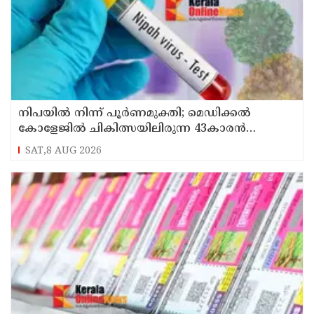
നിപയിൽ നിന്ന് പൂർണമുക്തി; മെഡിക്കൽ
കോളേജിൽ ചികിത്സയിലിരുന്ന 43കാരൻ
വീട്ടിലേക്ക് മടങ്ങി
SAT,8 AUG 2026