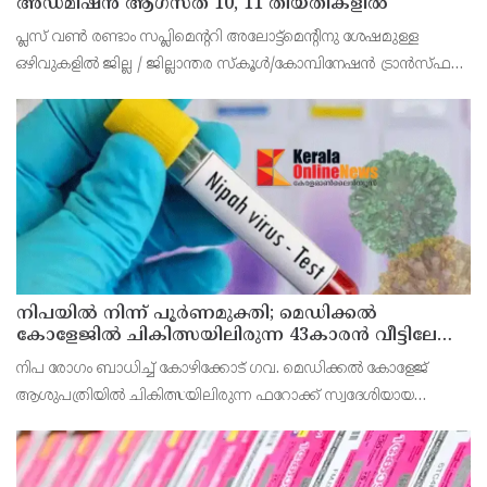
അഡ്മിഷൻ ആഗസ്ത് 10, 11 തീയതികളിൽ
പ്ലസ് വൺ രണ്ടാം സപ്ലിമെന്ററി അലോട്ട്‌മെന്റിനു ശേഷമുള്ള
ഒഴിവുകളിൽ ജില്ല / ജില്ലാന്തര സ്‌കൂൾ/കോമ്പിനേഷൻ ട്രാൻസ്ഫർ
അലോട്ട്‌മെന്റിനായി അപേക്ഷിക്കാനുള്ള അവസരം ആഗസ്റ്റ് 7 ന്
വൈകിട്ട് 4 മണി വരെ നൽകിയിരുന്നു
നിപയിൽ നിന്ന് പൂർണമുക്തി; മെഡിക്കൽ
കോളേജിൽ ചികിത്സയിലിരുന്ന 43കാരൻ വീട്ടിലേക്ക്
മടങ്ങി
നിപ രോഗം ബാധിച്ച് കോഴിക്കോട് ഗവ. മെഡിക്കൽ കോളേജ്
ആശുപത്രിയിൽ ചികിത്സയിലിരുന്ന ഫറോക്ക് സ്വദേശിയായ
43കാരനെ ഡിസ്ചാർജ് ചെയ്തു.