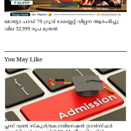
മോട്ടോ പാഡ് 70 ഗ്രൂവ് ടാബ്ലെറ്റ് വില്പന ആരംഭിച്ചു;
വില 32,999 രൂപ മുതൽ
You May Like
പ്ലസ് വൺ സ്‌കൂൾ/കോമ്പിനേഷൻ ട്രാൻസ്ഫർ