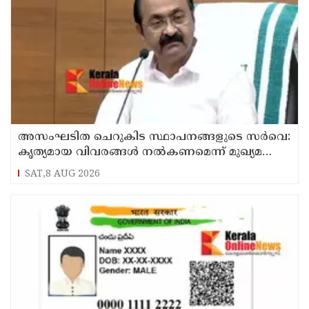
അസംഘടിത ചെറുകിട സ്ഥാപനങ്ങളുടെ സർവെ:
കൃത്യമായ വിവരങ്ങൾ നൽകണമെന്ന് മുഖ്യമന്ത്രി
വി ഡി സതീശൻ
SAT,8 AUG 2026