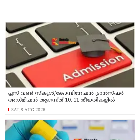
പ്ലസ് വൺ സ്‌കൂൾ/കോമ്പിനേഷൻ ട്രാൻസ്ഫർ
അഡ്മിഷൻ ആഗസ്ത് 10, 11 തീയതികളിൽ
SAT,8 AUG 2026