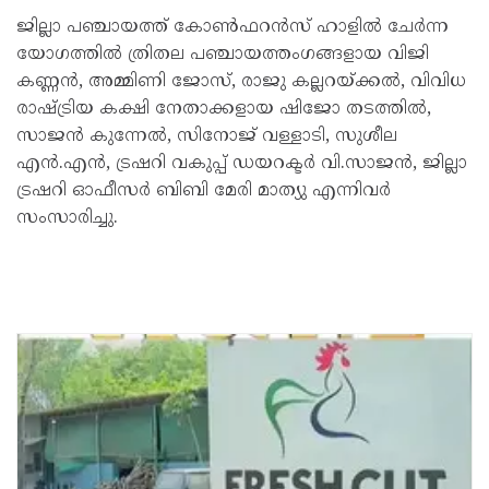
ജില്ലാ പഞ്ചായത്ത് കോൺഫറൻസ് ഹാളിൽ ചേർന്ന
യോഗത്തിൽ ത്രിതല പഞ്ചായത്തംഗങ്ങളായ വിജി
കണ്ണൻ, അമ്മിണി ജോസ്, രാജു കല്ലറയ്ക്കൽ, വിവിധ
രാഷ്ട്രിയ കക്ഷി നേതാക്കളായ ഷിജോ തടത്തിൽ,
സാജൻ കുന്നേൽ, സിനോജ് വള്ളാടി, സുശീല
എൻ.എൻ, ട്രഷറി വകുപ്പ് ഡയറക്ടർ വി.സാജൻ, ജില്ലാ
ട്രഷറി ഓഫീസർ ബിബി മേരി മാത്യു എന്നിവർ
സംസാരിച്ചു.