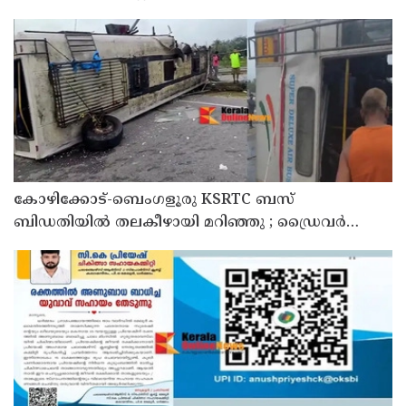
സംഘപരിവാറിൻ്റെ ബുള്‍ഡോസര്‍ ഭരണമുള്ള
യുപിയോ ബിഹാറോ അല്ല ; അര്‍ജുന്‍ ആയങ്കിയെ
പിന്തുണച്ച് ആകാശ് തില്ലങ്കേരി
കോഴിക്കോട്-ബെംഗളൂരു KSRTC ബസ്
ബിഡതിയിൽ തലകീഴായി മറിഞ്ഞു ; ഡ്രെെവർക്കും
കണ്ടക്ടർക്കും ദാരുണാന്ത്യം, നിരവധി യാത്രക്കാർക്ക്
പരിക്ക്