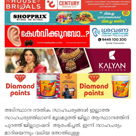
അടിസ്ഥാന ദൗതിക സാഹചര്യങ്ങൾ ഇല്ലാത്ത
സാഹചര്യത്തിലാണ് മൂലമറ്റത്ത് ജില്ലാ ആസ്ഥാനത്തിന്
പുറത്ത് ജില്ലാട്രഷറി ആരംഭിച്ചത്. ഇന്ന് സാഹചര്യം
മാറിയെന്നും വലിയ തോതിലുള്ള