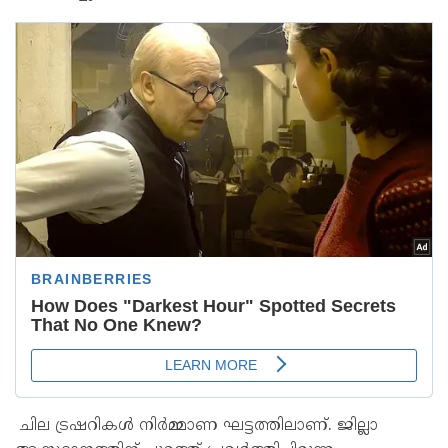
ചില ട്രഷറികൾ നിർമ്മാണ ഘട്ടത്തിലാണ്. ജില്ലാ