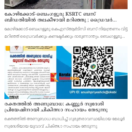
കോഴിക്കോട്-ബെംഗളൂരു KSRTC ബസ്
ബിഡതിയിൽ തലകീഴായി മറിഞ്ഞു ; ഡ്രെെവർക്കും
കണ്ടക്ടർക്കും ദാരുണാന്ത്യം, നിരവധി യാത്രക്കാർക്ക്
കോഴിക്കോട്-ബെംഗളൂരു കെഎസ്ആര്‍ടിസി ബസ് നിയന്ത്രണം വിട്ട്
പരിക്ക്
മറിഞ്ഞ് ഡ്രൈവര്‍ക്കും കണ്ടക്ടര്‍ക്കും ദാരുണാന്ത്യം. ബെംഗളൂരു
രാമനഗര ബിഡതിയില്‍ രാവിലെ 6.40നായിരുന്നു അപകടം.
നിയന്ത്രണം വിട്ട ബസ് സൂചനാ ബോര്‍ഡില
രക്തത്തിൽ അണുബാധ: കണ്ണൂർ സ്വദേശി
പ്രിയേഷിനായി ചികിത്സാ സഹായം തേടുന്നു
രക്തത്തിൽ അണുബാധ ബാധിച്ച് ഗുരുതരാവസ്ഥയിലായ മേലൂർ
സ്വദേശിയായ യുവാവ് ചികിത്സാ സഹായം തേടുന്നു