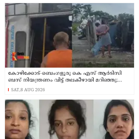
കോഴിക്കോട്-ബെംഗളൂരു കെ എസ് ആര്‍ടിസി
ബസ് നിയന്ത്രണം വിട്ട് തലകീഴായി മറിഞ്ഞു;
ഡ്രൈവര്‍ക്കും കണ്ടക്ടര്‍ക്കും ദാരുണാന്ത്യം
SAT,8 AUG 2026