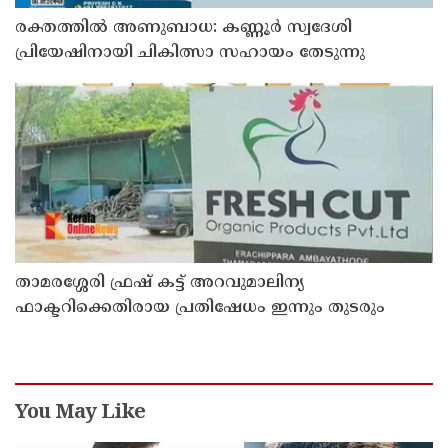
രക്തത്തിൽ അണുബാധ: കണ്ണൂർ സ്വദേശി
പ്രിയേഷിനായി ചികിത്സാ സഹായം തേടുന്നു
താമരശ്ശേരി ഫ്രഷ് കട്ട് അറവുമാലിന്യ
ഫാക്ടറിക്കെതിരായ പ്രതിഷേധം ഇന്നും തുടരും
You May Like