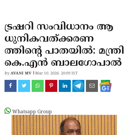
KOZHIKODE
WAYANAD
ട്രഷറി സംവിധാനം ആ
KANNUR
ധുനികവത്ക്കരണ
KASARAGOD
ത്തിന്റെ പാതയിൽ: മന്ത്രി
കെ.എൻ ബാലഗോപാൽ
By
AVANI MV
Mar 10, 2026, 20:09 IST
Whatsapp Group