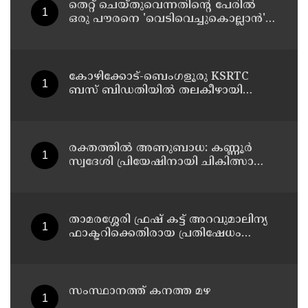
തെറ്റ് ചെയ്തുവെന്നതിന്റെ പേരില്‍
ഒരു പൗരനെ 'വെടിവെച്ചുകൊല്ലാന്‍'
ഉത്തരവിടാന്‍ ഇത് സംഘപരിവാറിൻ്റെ
ബുള്‍ഡോസര്‍ ഭരണമുള്ള യുപിയോ
ബിഹാറോ അല്ല ; അര്‍ജുന്‍
ആയങ്കിയെ പിന്തുണച്ച് ആകാശ്
കോഴിക്കോട്-ബെംഗളൂരു KSRTC
തില്ലങ്കേരി
ബസ് ബിഡതിയിൽ തലകീഴായി
മറിഞ്ഞു ; ഡ്രെെവർക്കും
കണ്ടക്ടർക്കും ദാരുണാന്ത്യം, നിരവധി
യാത്രക്കാർക്ക് പരിക്ക്
രക്തത്തിൽ അണുബാധ: കണ്ണൂർ
സ്വദേശി പ്രിയേഷിനായി ചികിത്സാ
സഹായം തേടുന്നു
താമരശ്ശേരി ഫ്രഷ് കട്ട് അറവുമാലിന്യ
ഫാക്ടറിക്കെതിരായ പ്രതിഷേധം
ഇന്നും തുടരും
സംസ്ഥാനത്ത് കനത്ത മഴ