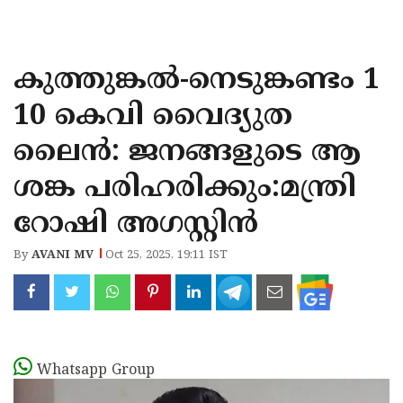
KOZHIKODE
WAYANAD
കുത്തുങ്കൽ-നെടുങ്കണ്ടം 1
KANNUR
10 കെവി വൈദ്യുത
KASARAGOD
ലൈൻ: ജനങ്ങളുടെ ആ
ശങ്ക പരിഹരിക്കും:മന്ത്രി
റോഷി അഗസ്റ്റിൻ
By
AVANI MV
Oct 25, 2025, 19:11 IST
Whatsapp Group