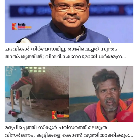
പദവികള്‍ നിര്‍ബന്ധമില്ല, രാജിവെച്ചത് സ്വന്തം
താത്പര്യത്തില്‍; വിശദീകരണവുമായി ധര്‍മ്മേന്ദ്ര
പ്രധാന്‍
മദ്യപിച്ചെത്തി സ്‌കൂള്‍ പരിസരത്ത് മലമൂത്ര
വിസര്‍ജനം, കുട്ടികളെ കൊണ്ട് വൃത്തിയാക്കിക്കും;