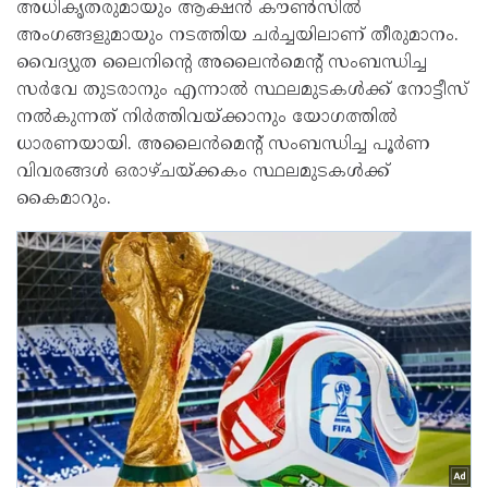
അധികൃതരുമായും ആക്ഷൻ കൗൺസിൽ
അംഗങ്ങളുമായും നടത്തിയ ചർച്ചയിലാണ് തീരുമാനം.
വൈദ്യുത ലൈനിന്റെ അലൈൻമെന്റ് സംബന്ധിച്ച
സർവേ തുടരാനും എന്നാൽ സ്ഥലമുടകൾക്ക് നോട്ടീസ്
നൽകുന്നത് നിർത്തിവയ്ക്കാനും യോഗത്തിൽ
ധാരണയായി. അലൈൻമെന്റ് സംബന്ധിച്ച പൂർണ
വിവരങ്ങൾ ഒരാഴ്ചയ്ക്കകം സ്ഥലമുടകൾക്ക്
കൈമാറും.