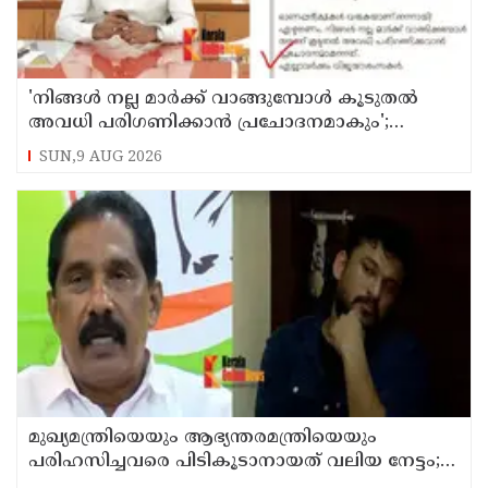
'നിങ്ങള്‍ നല്ല മാര്‍ക്ക് വാങ്ങുമ്പോള്‍ കൂടുതല്‍
അവധി പരിഗണിക്കാന്‍ പ്രചോദനമാകും';
കാസര്‍കോട് കളക്ടറുടെ പോസ്റ്റ് വൈറല്‍
SUN,9 AUG 2026
മുഖ്യമന്ത്രിയെയും ആഭ്യന്തരമന്ത്രിയെയും
പരിഹസിച്ചവരെ പിടികൂടാനായത് വലിയ നേട്ടം;
കണ്ണൂര്‍ ഡിസിസി പ്രസിഡന്റ്