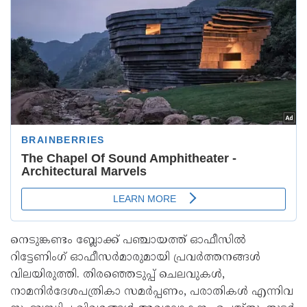
നെടുങ്കണ്ടം ബ്ലോക്ക് പഞ്ചായത്ത് ഓഫീസിൽ
റിട്ടേണിംഗ് ഓഫീസർമാരുമായി പ്രവർത്തനങ്ങൾ
വിലയിരുത്തി. തിരഞ്ഞെടുപ്പ് ചെലവുകൾ,
നാമനിർദേശപത്രികാ സമർപ്പണം, പരാതികൾ എന്നിവ