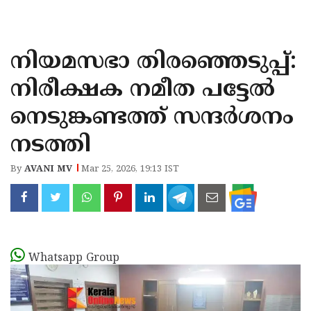
KOZHIKODE
WAYANAD
നിയമസഭാ തിരഞ്ഞെടുപ്പ്:
KANNUR
നിരീക്ഷക നമീത പട്ടേൽ
KASARAGOD
നെടുങ്കണ്ടത്ത് സന്ദർശനം
നടത്തി
By
AVANI MV
Mar 25, 2026, 19:13 IST
Whatsapp Group