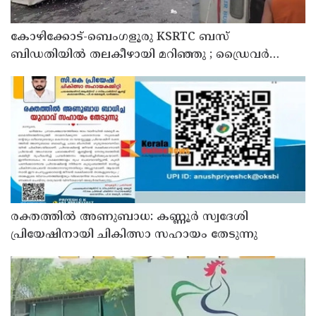
കോഴിക്കോട്-ബെംഗളൂരു KSRTC ബസ്
ബിഡതിയിൽ തലകീഴായി മറിഞ്ഞു ; ഡ്രെെവർക്കും
കണ്ടക്ടർക്കും ദാരുണാന്ത്യം, നിരവധി യാത്രക്കാർക്ക്
പരിക്ക്
രക്തത്തിൽ അണുബാധ: കണ്ണൂർ സ്വദേശി
പ്രിയേഷിനായി ചികിത്സാ സഹായം തേടുന്നു