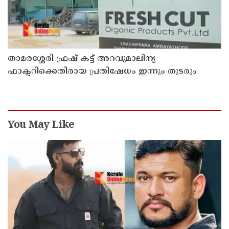
താമരശ്ശേരി ഫ്രഷ് കട്ട് അറവുമാലിന്യ
ഫാക്ടറിക്കെതിരായ പ്രതിഷേധം ഇന്നും തുടരും
You May Like