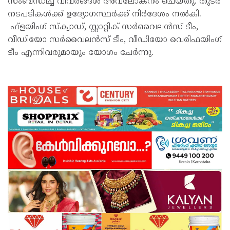
സംബന്ധിച്ച വിവരങ്ങൾ അവലോകനം ചെയ്തു. തുടർ
നടപടികൾക്ക് ഉദ്യോഗസ്ഥർക്ക് നിർദേശം നൽകി.
ഫ്‌ളയിംഗ് സ്‌ക്വാഡ്, സ്റ്റാറ്റിക് സർവൈലൻസ് ടീം,
വീഡിയോ സർവൈലൻസ് ടീം, വീഡിയോ വെരിഫയിംഗ്
ടീം എന്നിവരുമായും യോഗം ചേർന്നു.