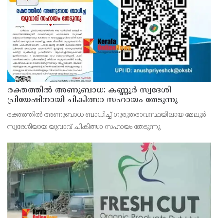
നിയന്ത്രണം വിട്ട ബസ് സൂചനാ ബോര്‍ഡില
രക്തത്തിൽ അണുബാധ: കണ്ണൂർ സ്വദേശി
പ്രിയേഷിനായി ചികിത്സാ സഹായം തേടുന്നു
രക്തത്തിൽ അണുബാധ ബാധിച്ച് ഗുരുതരാവസ്ഥയിലായ മേലൂർ
സ്വദേശിയായ യുവാവ് ചികിത്സാ സഹായം തേടുന്നു