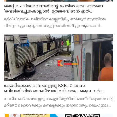
തെറ്റ് ചെയ്തുവെന്നതിന്റെ പേരില്‍ ഒരു പൗരനെ
'വെടിവെച്ചുകൊല്ലാന്‍' ഉത്തരവിടാന്‍ ഇത്
സംഘപരിവാറിൻ്റെ ബുള്‍ഡോസര്‍ ഭരണമുള്ള
ഒളിവിലിരുന്ന് പൊലീസിനെ വെല്ലുവിളിച്ച അര്‍ജുന്‍ ആയങ്കിയെ
യുപിയോ ബിഹാറോ അല്ല ; അര്‍ജുന്‍ ആയങ്കിയെ
പിന്തുണച്ചും ആഭ്യന്തര വകുപ്പിനെ വിമര്‍ശിച്ചും ഷുഹൈബ്
പിന്തുണച്ച് ആകാശ് തില്ലങ്കേരി
വധക്കേസ് പ്രതി ആകാശ് തില്ലങ്കേരി. അര്‍ജുന്‍ ആയങ്കി
പൊലീസിനെ പരസ്യമായി അവഹേളിക്കുകയും വെല്ല
കോഴിക്കോട്-ബെംഗളൂരു KSRTC ബസ്
ബിഡതിയിൽ തലകീഴായി മറിഞ്ഞു ; ഡ്രെെവർക്കും
കണ്ടക്ടർക്കും ദാരുണാന്ത്യം, നിരവധി യാത്രക്കാർക്ക്
കോഴിക്കോട്-ബെംഗളൂരു കെഎസ്ആര്‍ടിസി ബസ് നിയന്ത്രണം വിട്ട്
പരിക്ക്
മറിഞ്ഞ് ഡ്രൈവര്‍ക്കും കണ്ടക്ടര്‍ക്കും ദാരുണാന്ത്യം. ബെംഗളൂരു
രാമനഗര ബിഡതിയില്‍ രാവിലെ 6.40നായിരുന്നു അപകടം.