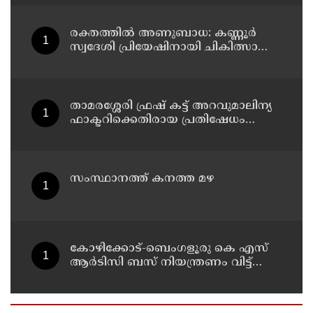
കണ്ടക്ടർക്കും ദാരുണാന്ത്യം, നിരവധി
യാത്രക്കാർക്ക് പരിക്ക്
രക്തത്തിൽ അണുബാധ: കണ്ണൂർ
സ്വദേശി പ്രിയേഷിനായി ചികിത്സാ
സഹായം തേടുന്നു
താമരശ്ശേരി ഫ്രഷ് കട്ട് അറവുമാലിന്യ
ഫാക്ടറിക്കെതിരായ പ്രതിഷേധം
ഇന്നും തുടരും
സംസ്ഥാനത്ത് കനത്ത മഴ
കോഴിക്കോട്-ബെംഗളൂരു കെ എസ്
ആര്‍ടിസി ബസ് നിയന്ത്രണം വിട്ട്
തലകീഴായി മറിഞ്ഞു; ഡ്രൈവര്‍ക്കും
കണ്ടക്ടര്‍ക്കും ദാരുണാന്ത്യം