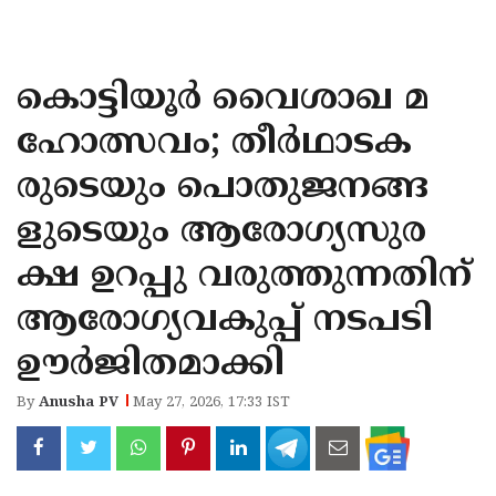
KOZHIKODE
WAYANAD
കൊട്ടിയൂർ വൈശാഖ മ
KANNUR
ഹോത്സവം; തീർഥാടക
KASARAGOD
രുടെയും പൊതുജനങ്ങ
ളുടെയും ആരോഗ്യസുര
ക്ഷ ഉറപ്പു വരുത്തുന്നതിന്
ആരോഗ്യവകുപ്പ് നടപടി
ഊർജിതമാക്കി
By
Anusha PV
May 27, 2026, 17:33 IST