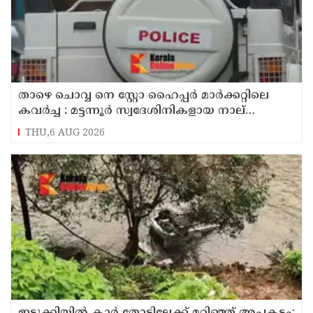
താഴെ ചൊവ്വ നെ സ്റ്റോ ഹൈപ്പർ മാർക്കറ്റിലെ
കവർച്ച : മട്ടന്നൂർ സ്വദേശിനികളായ നാല്
പ്രതികൾ പിടിയിൽ
THU,6 AUG 2026
ഇടുക്കിയിൽ കാർ തോട്ടിലേക്ക് മറിഞ്ഞ് അപകടം;