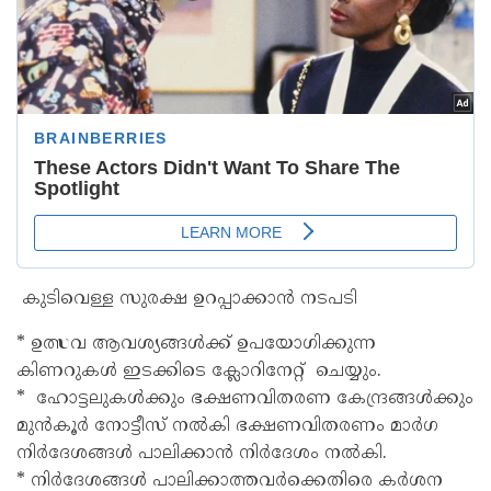
കുടിവെള്ള സുരക്ഷ ഉറപ്പാക്കാൻ നടപടി
* ഉത്സവ ആവശ്യങ്ങൾക്ക് ഉപയോഗിക്കുന്ന
കിണറുകൾ ഇടക്കിടെ ക്ലോറിനേറ്റ് ചെയ്യും.
* ഹോട്ടലുകൾക്കും ഭക്ഷണവിതരണ കേന്ദ്രങ്ങൾക്കും
മുൻകൂർ നോട്ടീസ് നൽകി ഭക്ഷണവിതരണം മാർഗ
നിർദേശങ്ങൾ പാലിക്കാൻ നിർദേശം നൽകി.
* നിർദേശങ്ങൾ പാലിക്കാത്തവർക്കെതിരെ കർശന