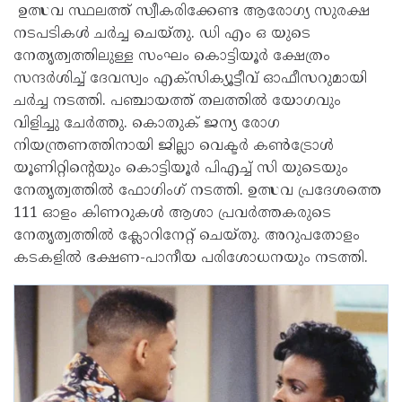
ഉത്സവ സ്ഥലത്ത്‌ സ്വീകരിക്കേണ്ട ആരോഗ്യ സുരക്ഷ
നടപടികൾ ചർച്ച ചെയ്തു. ഡി എം ഒ യുടെ
നേതൃത്വത്തിലുള്ള സംഘം കൊട്ടിയൂർ ക്ഷേത്രം
സന്ദർശിച്ച് ദേവസ്വം എക്സിക്യൂട്ടീവ് ഓഫീസറുമായി
ചർച്ച നടത്തി. പഞ്ചായത്ത് തലത്തിൽ യോഗവും
വിളിച്ചു ചേർത്തു. കൊതുക് ജന്യ രോഗ
നിയന്ത്രണത്തിനായി ജില്ലാ വെക്ടർ കൺട്രോൾ
യൂണിറ്റിന്റെയും കൊട്ടിയൂർ പിഎച്ച് സി യുടെയും
നേതൃത്വത്തിൽ ഫോഗിംഗ് നടത്തി. ഉത്സവ പ്രദേശത്തെ
111 ഓളം കിണറുകൾ ആശാ പ്രവർത്തകരുടെ
നേതൃത്വത്തിൽ ക്ലോറിനേറ്റ് ചെയ്തു. അറുപതോളം
കടകളിൽ ഭക്ഷണ-പാനീയ പരിശോധനയും നടത്തി.