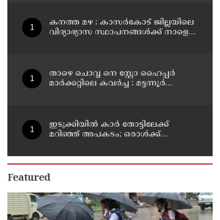
കനത്ത മഴ : കാസർകോട് ജില്ലയിലെ
വിദ്യാഭ്യാസ സ്ഥാപനങ്ങൾക്ക് നാളെ
അവധി
താഴെ ചൊവ്വ നെ സ്റ്റോ ഹൈപ്പർ
മാർക്കറ്റിലെ കവർച്ച : മട്ടന്നൂർ
സ്വദേശിനികളായ നാല് പ്രതികൾ
പിടിയിൽ
ഇടുക്കിയിൽ കാർ തോട്ടിലേക്ക്
മറിഞ്ഞ് അപകടം; ഒരാൾക്ക്
ദാരുണാന്ത്യം
Featured