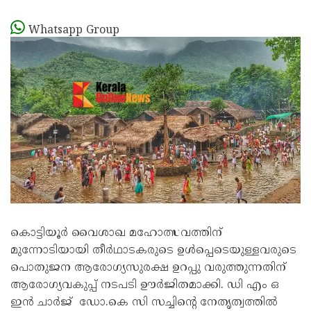
Whatsapp Group
കൊട്ടിയൂർ വൈശാഖ മഹോത്സവത്തിന്
മുന്നോടിയായി തീർഥാടകരുടെ ഉൾപ്പെടെയുള്ളവരുടെ
പൊതുജന ആരോഗ്യസുരക്ഷ ഉറപ്പു വരുത്തുന്നതിന്
ആരോഗ്യവകുപ്പ് നടപടി ഊർജിതമാക്കി. ഡി എം ഒ
ഇൻ ചാർജ് ഡോ.കെ സി സച്ചിന്റെ നേതൃത്വത്തിൽ