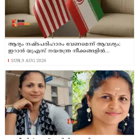
ആദ്യം നഷ്ടപരിഹാരം വേണമെന്ന് ആവശ്യം;
ഇറാന്‍ യുഎസ് നയതന്ത്ര നീക്കങ്ങളില്‍
അനിശ്ചിതത്വം
SUN,9 AUG 2026