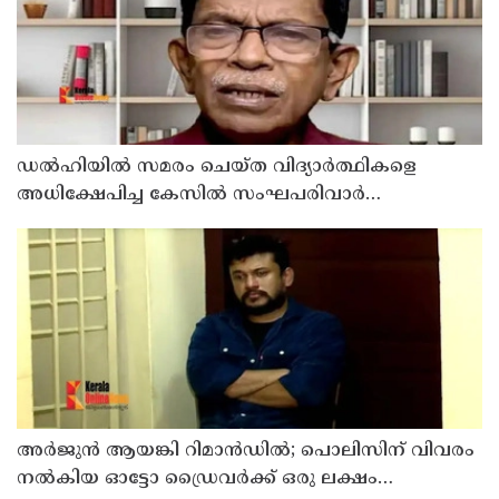
ഡൽഹിയിൽ സമരം ചെയ്ത വിദ്യാർത്ഥികളെ
അധിക്ഷേപിച്ച കേസില്‍ സംഘപരിവാർ
സഹയാത്രികൻ ടി ജി മോഹന്‍ദാസ് കസ്റ്റഡിയിൽ
അര്‍ജുന്‍ ആയങ്കി റിമാന്‍ഡില്‍; പൊലിസിന് വിവരം
നൽകിയ ഓട്ടോ ഡ്രൈവർക്ക് ഒരു ലക്ഷം