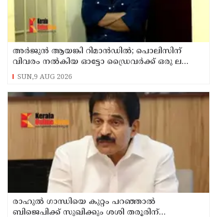
അര്‍ജുന്‍ ആയങ്കി റിമാന്‍ഡില്‍; പൊലിസിന്
വിവരം നൽകിയ ഓട്ടോ ഡ്രൈവർക്ക് ഒരു ലക്ഷം
പാരിതോഷികം നൽകുമെന്ന് മന്ത്രി
SUN,9 AUG 2026
രാഹുല്‍ ഗാന്ധിയെ കുറ്റം പറഞ്ഞാല്‍
ബിജെപിക്ക് സുഖിക്കും ശശി തരൂരിന്