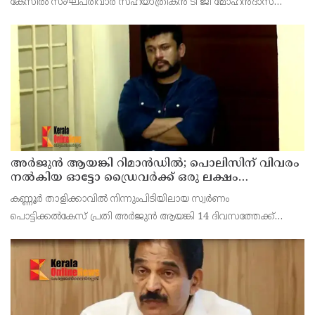
കേസില്‍ സംഘപരിവാര്‍ സഹയാത്രികന്‍ ടി ജി മോഹന്‍ദാസ്
പൊലീസ് കസ്റ്റഡിയില്‍. എറണാകുളം മട്ടാഞ്ചേരിയിലെ വീട്ടില്‍
റെയ്ഡ്
അര്‍ജുന്‍ ആയങ്കി റിമാന്‍ഡില്‍; പൊലിസിന് വിവരം
നൽകിയ ഓട്ടോ ഡ്രൈവർക്ക് ഒരു ലക്ഷം
പാരിതോഷികം നൽകുമെന്ന് മന്ത്രി
കണ്ണൂർ താളിക്കാവിൽ നിന്നുംപിടിയിലായ സ്വർണം
പൊട്ടിക്കൽകേസ് പ്രതി അര്‍ജുന്‍ ആയങ്കി 14 ദിവസത്തേക്ക്
റിമാന്‍ഡില്‍. കൂത്തുപറമ്പ് ജുഡീഷ്യൽ ഫസ്ക്ളാസ്
മജിസ്‌ട്രേറ്റാണ് റിമാൻഡ് ചെയ്തത് പ്രതിയെ തലശേരി സബ്
ജയില