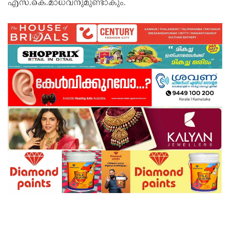
എസ്.കെ.മാധവനുമുണ്ടാകും.