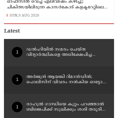
ഓഫീസില്‍ വെച്ച് എലിവിഷം കഴിച്ചു;
ചികിത്സയിലിരുന്ന കാസര്‍കോട് കളക്ടറേറ്റിലെ
സീനിയര്‍ ക്ലര്‍ക്ക് മരിച്ചു
SUN,9 AUG 2026
Latest
ഡൽഹിയിൽ സമരം ചെയ്ത
വിദ്യാർത്ഥികളെ അധിക്ഷേപിച്ച
കേസില്‍ സംഘപരിവാർ
സഹയാത്രികൻ ടി ജി മോഹന്‍ദാസ്
കസ്റ്റഡിയിൽ
അര്‍ജുന്‍ ആയങ്കി റിമാന്‍ഡില്‍;
പൊലിസിന് വിവരം നൽകിയ ഓട്ടോ
ഡ്രൈവർക്ക് ഒരു ലക്ഷം
പാരിതോഷികം നൽകുമെന്ന് മന്ത്രി
രാഹുല്‍ ഗാന്ധിയെ കുറ്റം പറഞ്ഞാല്‍
ബിജെപിക്ക് സുഖിക്കും ശശി തരൂരിന്
മറുപടിയുമായി കെ സി