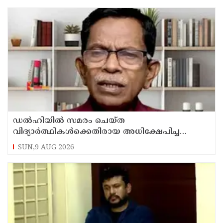
ഡൽഹിയിൽ സമരം ചെയ്ത
വിദ്യാർത്ഥികൾക്കെതിരായ അധിക്ഷേപിച്ച
കേസില്‍ സംഘപരിവാർ സഹയാത്രികൻ ടി ജി
SUN,9 AUG 2026
മോഹന്‍ദാസ് കസ്റ്റഡിയിൽ