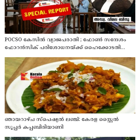
POCSO കേസിൽ വ്യാജപരാതി ; ഫോൺ സന്ദേശം
ഫോറൻസിക് പരിശോധനയ്ക്ക് ഹൈക്കോടതി
നിർദേശം; പ്രതിയെ വെറുതെവിട്ട് ആലുവ ഫാസ്റ്റ്
ട്രാക്ക് കോടതി
ഞായറാഴ്ച സ്പെഷ്യൽ ലഞ്ച്: കേരള സ്റ്റൈൽ
സൂപ്പർ കപ്പബിരിയാണി