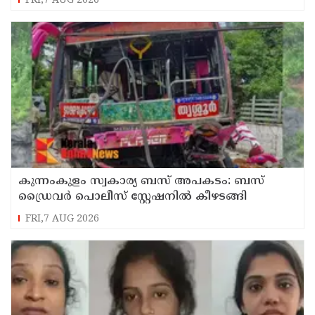
FRI,7 AUG 2026
കുന്നംകുളം സ്വകാര്യ ബസ് അപകടം: ബസ്
ഡ്രൈവർ പൊലീസ് സ്റ്റേഷനിൽ കീഴടങ്ങി
FRI,7 AUG 2026