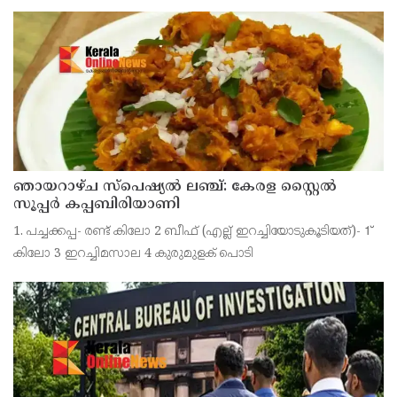
ആരോപിക്കുന്ന ഫോൺ സന്ദേശം ഫോറൻസിക് ലാബ് മുഖേന
പരിശോധിച്ച് റിപ്പോർട്ട് കോടതിയിൽ സമർപ്പിക്കണമെന്
ഞായറാഴ്ച സ്പെഷ്യൽ ലഞ്ച്: കേരള സ്റ്റൈൽ
സൂപ്പർ കപ്പബിരിയാണി
1. പച്ചക്കപ്പ- രണ്ട് കിലോ 2 ബീഫ് (എല്ല് ഇറച്ചിയോടുകൂടിയത്)- 1്
കിലോ 3 ഇറച്ചിമസാല 4 കുരുമുളക് പൊടി