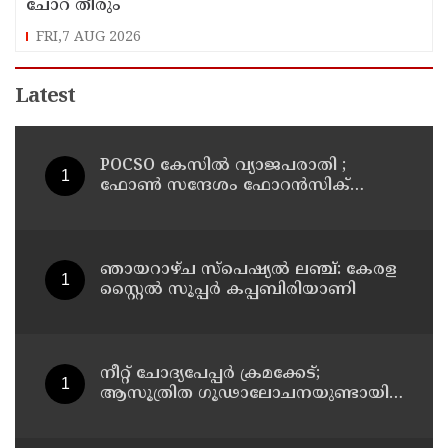
ചോറ് തീരും
FRI,7 AUG 2026
Latest
POCSO കേസിൽ വ്യാജപരാതി ;
ഫോൺ സന്ദേശം ഫോറൻസിക്
പരിശോധനയ്ക്ക് ഹൈക്കോടതി
നിർദേശം; പ്രതിയെ വെറുതെവിട്ട്
ആലുവ ഫാസ്റ്റ് ട്രാക്ക് കോടതി
ഞായറാഴ്ച സ്പെഷ്യൽ ലഞ്ച്: കേരള
സ്റ്റൈൽ സൂപ്പർ കപ്പബിരിയാണി
നീറ്റ് ചോദ്യപേപ്പര്‍ ക്രമക്കേട്;
ആസൂത്രിത ഗൂഢാലോചനയുണ്ടായി;
എന്‍ടിഎയിലെ മൂന്ന് സബ്ജക്ട്
വിദഗ്ധര്‍ക്ക് പങ്കുണ്ടെന്ന നിർണായക