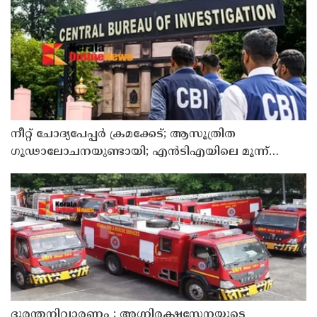
നീറ്റ് ചോദ്യപേപ്പര്‍ ക്രമക്കേട്; ആസൂത്രിത
ഗൂഢാലോചനയുണ്ടായി; എന്‍ടിഎയിലെ മൂന്ന്
സബ്ജക്ട് വിദഗ്ധര്‍ക്ക് പങ്കുണ്ടെന്ന നിർണായക
കണ്ടെത്തലുമായി സിബിഐ
ദുരന്തനിവാരണം : അഗ്നിരക്ഷസേനയുടെ