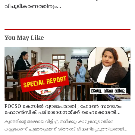
വിപുലീകരണത്തിനും
ആധുനികവത്കരണത്തിനുമായി 64.21 കോടി രൂപ
കൂടി അനുവദിച്ചു
You May Like
POCSO കേസിൽ വ്യാജപരാതി ; ഫോൺ സന്ദേശം
ഫോറൻസിക് പരിശോധനയ്ക്ക് ഹൈക്കോടതി
നിർദേശം; പ്രതിയെ വെറുതെവിട്ട് ആലുവ ഫാസ്റ്റ്
കുഞ്ഞിന്റെ അമ്മയെ വിളിച്ച്, തനിക്കും കാമുകനുമെതിരെ
ട്രാക്ക് കോടതി
കള്ളക്കേസ് ചുമത്തുമെന്ന് ഭർത്താവ് ഭീഷണിപ്പെടുത്തിയതായി