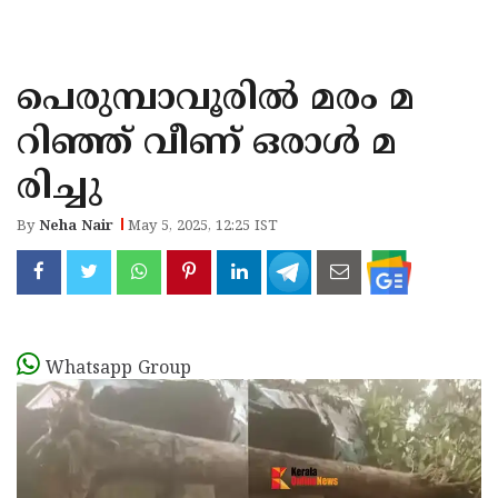
KOZHIKODE
WAYANAD
പെരുമ്പാവൂരിൽ മരം മ
KANNUR
റിഞ്ഞ് വീണ് ഒരാൾ മ
KASARAGOD
രിച്ചു
By
Neha Nair
May 5, 2025, 12:25 IST
Whatsapp Group