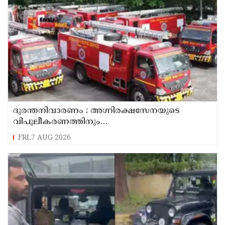
ദുരന്തനിവാരണം : അഗ്നിരക്ഷസേനയുടെ
വിപുലീകരണത്തിനും
ആധുനികവത്കരണത്തിനുമായി 64.21 കോടി
FRI,7 AUG 2026
രൂപ കൂടി അനുവദിച്ചു