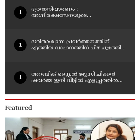
കണ്ടെത്തലുമായി സിബിഐ
ദുരന്തനിവാരണം :
അഗ്നിരക്ഷസേനയുടെ
വിപുലീകരണത്തിനും
ആധുനികവത്കരണത്തിനുമായി
64.21 കോടി രൂപ കൂടി അനുവദിച്ചു
ദുരിതാശ്വാസ പ്രവർത്തനത്തിന്
എത്തിയ വാഹനത്തിന് പിഴ ചുമത്തി;
എംവിഡി ഉദ്യോഗസ്ഥന്
സസ്പെൻഷൻ
അറബിക് സ്റ്റൈൽ ജ്യൂസി ചിക്കൻ
ഷവർമ്മ ഇനി വീട്ടിൽ എളുപ്പത്തിൽ
ഉണ്ടാക്കാം
Featured