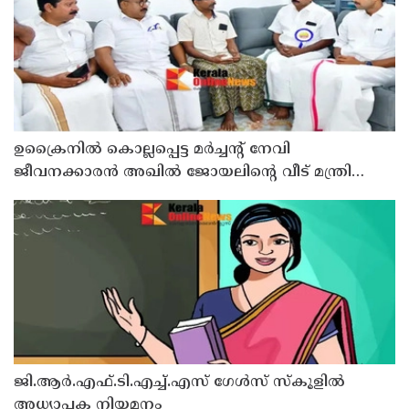
ഉക്രൈനിൽ കൊല്ലപ്പെട്ട മർച്ചന്റ് നേവി
ജീവനക്കാരൻ അഖിൽ ജോയലിന്റെ വീട് മന്ത്രി
അനൂപ് ജേക്കബ്ബ് സന്ദർശിച്ചു
ജി.ആർ.എഫ്.ടി.എച്ച്.എസ് ഗേൾസ് സ്‌കൂളിൽ
അധ്യാപക നിയമനം