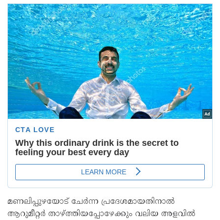
മണലിപ്പുഴയോട് ചേർന്ന പ്രദേശമായതിനാൽ
ആറുമീറ്റർ താഴ്ത്തിയപ്പോഴേക്കും വലിയ അളവിൽ