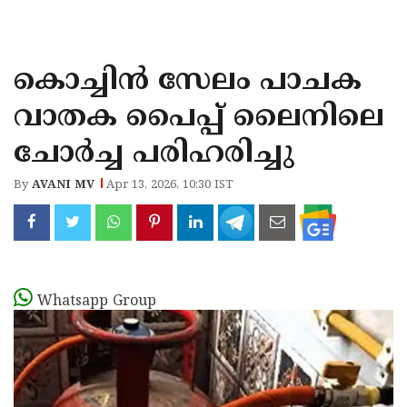
KOZHIKODE
WAYANAD
കൊച്ചിൻ സേലം പാചക
KANNUR
വാതക പൈപ്പ് ലൈനിലെ
KASARAGOD
ചോർച്ച പരിഹരിച്ചു
By
AVANI MV
Apr 13, 2026, 10:30 IST
Whatsapp Group