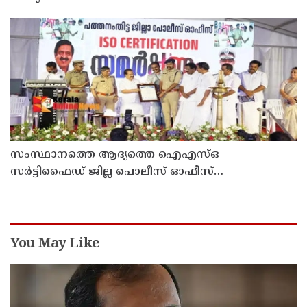
സംസ്ഥാനത്തെ ആദ്യത്തെ ഐഎസ്ഒ
സർട്ടിഫൈഡ് ജില്ല പൊലീസ് ഓഫീസ്
പത്തനംതിട്ടയിൽ
You May Like