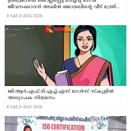
ഉക്രൈനിൽ കൊല്ലപ്പെട്ട മർച്ചന്റ് നേവി
ജീവനക്കാരൻ അഖിൽ ജോയലിന്റെ വീട് മന്ത്രി
അനൂപ് ജേക്കബ്ബ് സന്ദർശിച്ചു
SAT,8 AUG 2026
ജി.ആർ.എഫ്.ടി.എച്ച്.എസ് ഗേൾസ് സ്‌കൂളിൽ
അധ്യാപക നിയമനം
SAT,8 AUG 2026