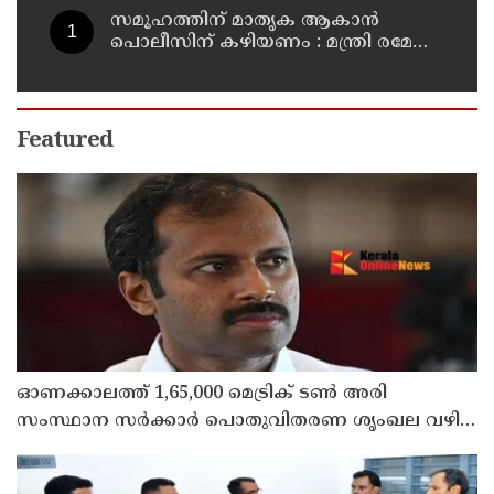
സമൂഹത്തിന് മാതൃക ആകാൻ
പൊലീസിന് കഴിയണം : മന്ത്രി രമേശ്
ചെന്നിത്തല
Featured
ഓണക്കാലത്ത് 1,65,000 മെട്രിക് ടൺ അരി
സംസ്ഥാന സർക്കാർ പൊതുവിതരണ ശൃംഖല വഴി
വിതരണം ചെയ്യും: ഭക്ഷ്യ പൊതു വിതരണ വകുപ്പ്
മന്ത്രി അനൂപ് ജേക്കബ്