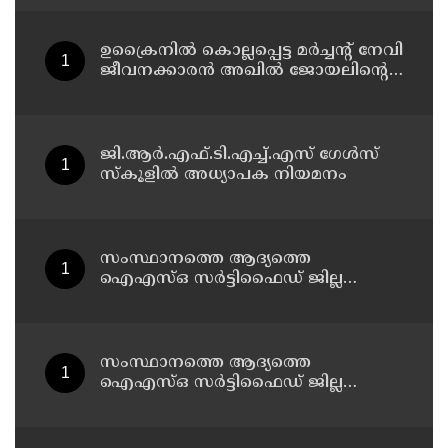
വിതരണം ചെയ്യും: ഭക്ഷ്യ പൊതു
വിതരണ വകുപ്പ് മന്ത്രി അനൂപ്
ജേക്കബ്
ഉക്രൈനിൽ കൊല്ലപ്പെട്ട മർച്ചന്റ് നേവി
ജീവനക്കാരൻ അഖിൽ ജോയലിന്റെ
വീട് മന്ത്രി അനൂപ് ജേക്കബ്ബ്
സന്ദർശിച്ചു
ജി.ആർ.എഫ്.ടി.എച്ച്.എസ് ഗേൾസ്
സ്‌കൂളിൽ അധ്യാപക നിയമനം
സംസ്ഥാനത്തെ ആദ്യത്തെ
ഐഎസ്ഒ സർട്ടിഫൈഡ് ജില്ല
പൊലീസ് ഓഫീസ് പത്തനംതിട്ടയിൽ
സംസ്ഥാനത്തെ ആദ്യത്തെ
ഐഎസ്ഒ സർട്ടിഫൈഡ് ജില്ല
പൊലീസ് ഓഫീസ് പത്തനംതിട്ടയിൽ