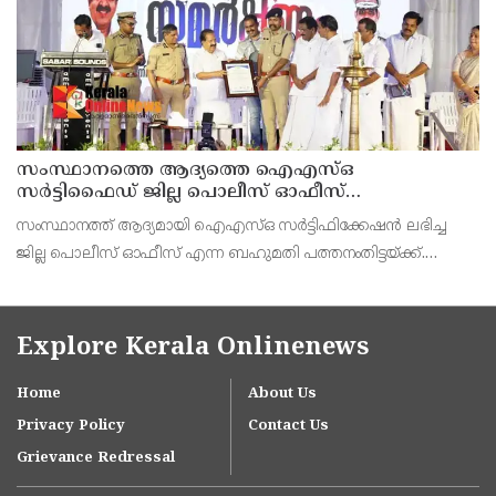
സംസ്ഥാനത്തെ ആദ്യത്തെ ഐഎസ്ഒ
സർട്ടിഫൈഡ് ജില്ല പൊലീസ് ഓഫീസ്
പത്തനംതിട്ടയിൽ
സംസ്ഥാനത്ത് ആദ്യമായി ഐഎസ്ഒ സർട്ടിഫിക്കേഷൻ ലഭിച്ച
ജില്ല പൊലീസ് ഓഫീസ് എന്ന ബഹുമതി പത്തനംതിട്ടയ്ക്ക്.
ആഭ്യന്തര വകുപ്പ് മന്ത്രി രമേശ് ചെന്നിത്തല ജില്ല പൊലീസ്
മേധാവി ആർ ആനന്ദിന് ഐഎസ്ഒ സർട്ടിഫിക്കറ്റ് കൈമാ
Explore Kerala Onlinenews
Home
About Us
Privacy Policy
Contact Us
Grievance Redressal