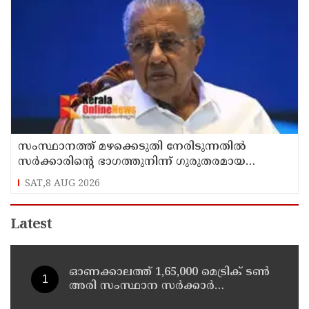
സംസ്ഥാനത്ത് മഴക്കെടുതി നേരിടുന്നതിൽ
സർക്കാരിന്റെ ഭാഗത്തുനിന്ന് ഗുരുതരമായ
വീഴ്ചയും അനാസ്ഥയുമുണ്ടായി : പ്രതിപക്ഷ
SAT,8 AUG 2026
നേതാവ്
Latest
ഓണക്കാലത്ത് 1,65,000 മെട്രിക് ടൺ
അരി സംസ്ഥാന സർക്കാർ
പൊതുവിതരണ ശൃംഖല വഴി