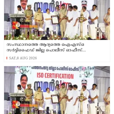
സംസ്ഥാനത്തെ ആദ്യത്തെ ഐഎസ്ഒ
സർട്ടിഫൈഡ് ജില്ല പൊലീസ് ഓഫീസ്
പത്തനംതിട്ടയിൽ
SAT,8 AUG 2026