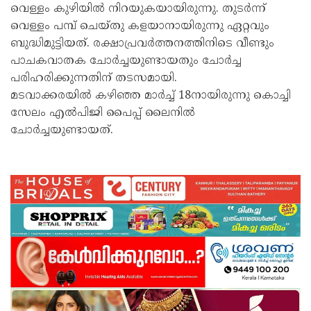
വെള്ളം കുഴിയിൽ നിറയുകയായിരുന്നു. തുടർന്ന്
വെള്ളം പമ്പ് ചെയ്തു കളയാനായിരുന്നു ഏറ്റവും
ബുദ്ധിമുട്ടിയത്. രക്ഷാപ്രവർത്തനത്തിനിടെ വീണ്ടും
പാചകവാതക ചോർച്ചയുണ്ടായതും ചോർച്ച
പരിഹരിക്കുന്നതിന് തടസമായി.
മടവാക്കരയിൽ കഴിഞ്ഞ മാർച്ച് 18നായിരുന്നു കൊച്ചി
സേലം എൽപിജി പൈപ്പ് ലൈനിൽ
ചോർച്ചയുണ്ടായത്.