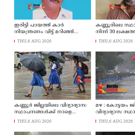
ഇരിട്ടി പായത്ത് കാർ
കണ്ണൂരിലെ സ്
നിയന്ത്രണം വിട്ട് മറിഞ്ഞ്
നിന്ന് 30 ലക്ഷത്
തളിപ്പറമ്പിലെ ആദ്യ കാല
മോഷണം: തമിഴ്‌
THU,6 AUG 2026
THU,6 AUG 2026
കോണ്‍ഗ്രസ് നേതാവ് മരിച്ചു
സ്വദേശിയായ 
തെങ്കാശിയിൽ 
കണ്ണൂർ ജില്ലയിലെ വിദ്യാഭ്യാസ
മഴ : കോട്ടയം ജ
സ്ഥാപനങ്ങള്‍ക്ക് നാളെ
വിദ്യാഭ്യാസ സ്
(07/08/2026), അവധി
നാളെ അവധി
THU,6 AUG 2026
THU,6 AUG 2026