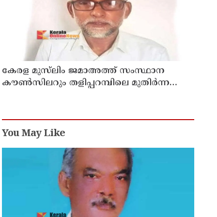
കേരള മുസ്‌ലിം ജമാഅത്ത് സംസ്ഥാന
കൗൺസിലറും തളിപ്പറമ്പിലെ മുതിർന്ന
മാധ്യമ പ്രവർത്തകനുമായ ബി എ അലി
മൊഗ്രാൽ നിര്യാതനായി
You May Like