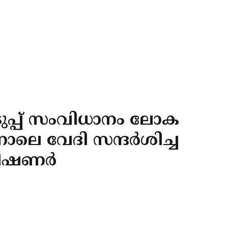
ുപ്പ് സംവിധാനം ലോക
നാലെ വേദി സന്ദർശിച്ച
മ്മീഷണർ