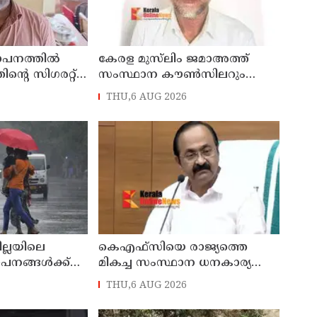
ഥാപനത്തിൽ
കേരള മുസ്‌ലിം ജമാഅത്ത്
തിന്റെ സിഗരറ്റ്
സംസ്ഥാന കൗൺസിലറും
നാട്
തളിപ്പറമ്പിലെ മുതിർന്ന മാധ്യമ
THU,6 AUG 2026
സെയിൽസ്മാൻ
പ്രവർത്തകനുമായ ബി എ
പിടിയിൽ
അലി മൊഗ്രാൽ നിര്യാതനായി
ില്ലയിലെ
കെഎഫ്‌സിയെ രാജ്യത്തെ
ഥാപനങ്ങൾക്ക്
മികച്ച സംസ്ഥാന ധനകാര്യ
സ്ഥാപനമാക്കും: മുഖ്യമന്ത്രി വി
THU,6 AUG 2026
ഡി സതീശൻ