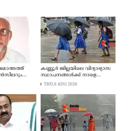
 ജമാഅത്ത്
കണ്ണൂർ ജില്ലയിലെ വിദ്യാഭ്യാസ
ൺസിലറും
സ്ഥാപനങ്ങള്‍ക്ക് നാളെ
തിർന്ന മാധ്യമ
(07/08/2026), അവധി
THU,6 AUG 2026
മായ ബി എ
നിര്യാതനായി