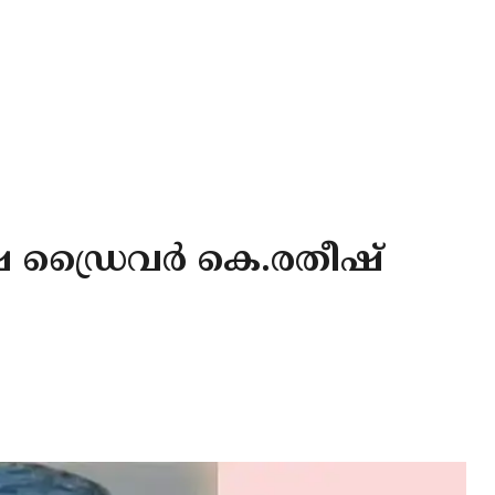
്ഷ ഡ്രൈവർ കെ.രതീഷ്