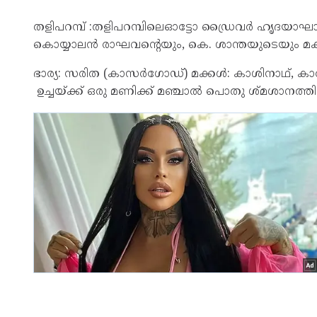
തളിപറമ്പ് :തളിപറമ്പിലെഓട്ടോ ഡ്രൈവർ ഹൃദയാഘാത
കൊയ്യാലൻ രാഘവന്റെയും, കെ. ശാന്തയുടെയും മകൻ
ഭാര്യ: സരിത (കാസർഗോഡ്) മക്കൾ: കാശിനാഥ്, കാർ
ഉച്ചയ്ക്ക് ഒരു മണിക്ക് മഞ്ചാൽ പൊതു ശ്മശാനത്ത