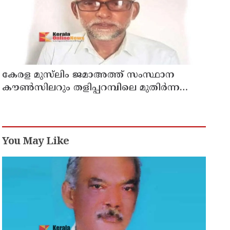
കേരള മുസ്‌ലിം ജമാഅത്ത് സംസ്ഥാന
കൗൺസിലറും തളിപ്പറമ്പിലെ മുതിർന്ന
മാധ്യമ പ്രവർത്തകനുമായ ബി എ അലി
മൊഗ്രാൽ നിര്യാതനായി
You May Like