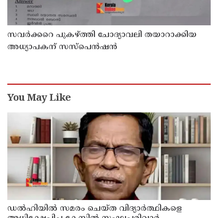
സവര്‍ക്കറെ പുകഴ്ത്തി ചോദ്യാവലി തയാറാക്കിയ
അധ്യാപകന് സസ്‌പെന്‍ഷന്‍
You May Like
ഡൽഹിയിൽ സമരം ചെയ്ത വിദ്യാർത്ഥികളെ