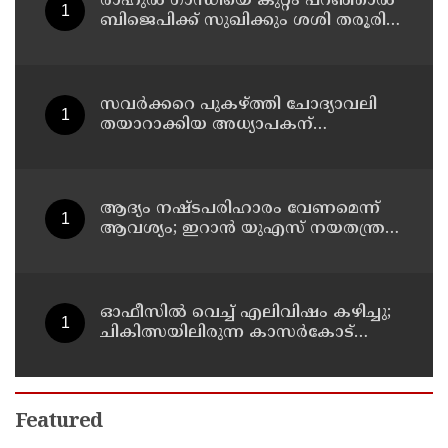
രാഹുല്‍ ഗാന്ധിയെ കുറ്റം പറഞ്ഞാല്‍
ബിജെപിക്ക് സുഖിക്കും ശശി തരൂരിന്
മറുപടിയുമായി കെ സി
വേണുഗോപാല്‍
സവര്‍ക്കറെ പുകഴ്ത്തി ചോദ്യാവലി
തയാറാക്കിയ അധ്യാപകന്
സസ്‌പെന്‍ഷന്‍
ആദ്യം നഷ്ടപരിഹാരം വേണമെന്ന്
ആവശ്യം; ഇറാന്‍ യുഎസ് നയതന്ത്ര
നീക്കങ്ങളില്‍ അനിശ്ചിതത്വം
ഓഫീസില്‍ വെച്ച് എലിവിഷം കഴിച്ചു;
ചികിത്സയിലിരുന്ന കാസര്‍കോട്
കളക്ടറേറ്റിലെ സീനിയര്‍ ക്ലര്‍ക്ക് മരിച്ചു
Featured