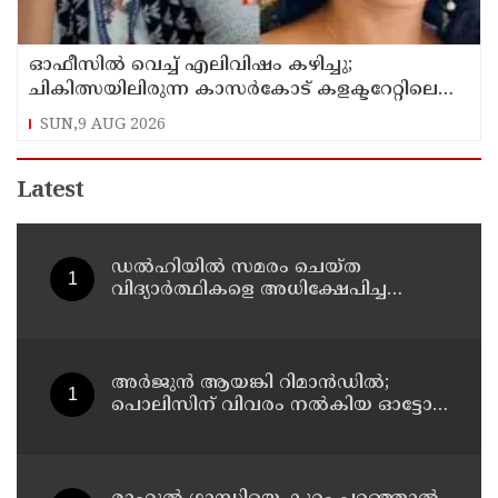
ഓഫീസില്‍ വെച്ച് എലിവിഷം കഴിച്ചു;
ചികിത്സയിലിരുന്ന കാസര്‍കോട് കളക്ടറേറ്റിലെ
സീനിയര്‍ ക്ലര്‍ക്ക് മരിച്ചു
SUN,9 AUG 2026
Latest
ഡൽഹിയിൽ സമരം ചെയ്ത
വിദ്യാർത്ഥികളെ അധിക്ഷേപിച്ച
കേസില്‍ സംഘപരിവാർ
സഹയാത്രികൻ ടി ജി മോഹന്‍ദാസ്
കസ്റ്റഡിയിൽ
അര്‍ജുന്‍ ആയങ്കി റിമാന്‍ഡില്‍;
പൊലിസിന് വിവരം നൽകിയ ഓട്ടോ
ഡ്രൈവർക്ക് ഒരു ലക്ഷം
പാരിതോഷികം നൽകുമെന്ന് മന്ത്രി