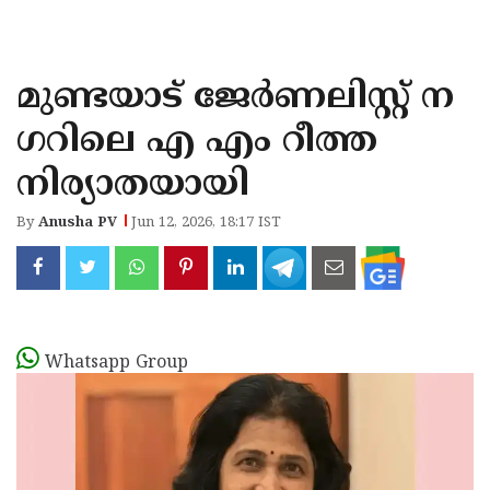
KOZHIKODE
WAYANAD
മുണ്ടയാട് ജേർണലിസ്റ്റ് ന
KANNUR
ഗറിലെ എ എം റീത്ത
KASARAGOD
നിര്യാതയായി
By
Anusha PV
Jun 12, 2026, 18:17 IST
Whatsapp Group