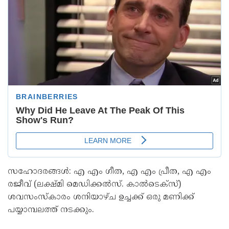
സഹോദരങ്ങൾ: എ എം ഗീത, എ എം പ്രീത, എ എം
രജീവ് (ലക്ഷ്മി മെഡിക്കൽസ്. കാൽടെക്സ്)
ശവസംസ്കാരം ശനിയാഴ്ച ഉച്ചക്ക് ഒരു മണിക്ക്
പയ്യാമ്പലത്ത് നടക്കും.