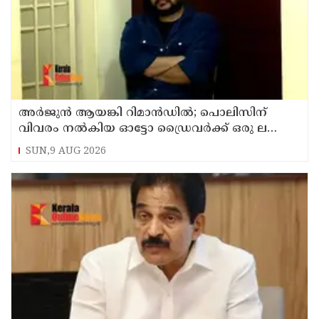
അര്‍ജുന്‍ ആയങ്കി റിമാന്‍ഡില്‍; പൊലിസിന്
വിവരം നൽകിയ ഓട്ടോ ഡ്രൈവർക്ക് ഒരു ലക്ഷം
പാരിതോഷികം നൽകുമെന്ന് മന്ത്രി
SUN,9 AUG 2026