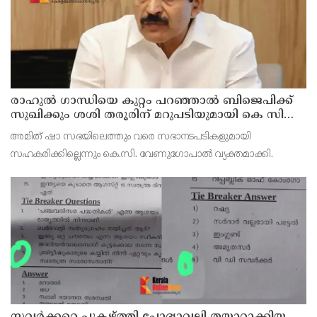
രാഹുല്‍ ഗാന്ധിയെ കുറ്റം പറഞ്ഞാല്‍ ബിജെപിക്ക്
സുഖിക്കും ശശി തരൂരിന് മറുപടിയുമായി കെ സി
വേണുഗോപാല്‍
അമിത് ഷാ സഭയിലെത്തും വരെ സഭാനടപടികളുമായി
സഹകരിക്കില്ലെന്നും കെ.സി. വേണുഗോപാല്‍ വ്യക്തമാക്കി.