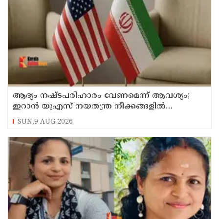
ആദ്യം നഷ്ടപരിഹാരം വേണമെന്ന് ആവശ്യം;
ഇറാന്‍ യുഎസ് നയതന്ത്ര നീക്കങ്ങളില്‍
അനിശ്ചിതത്വം
SUN,9 AUG 2026