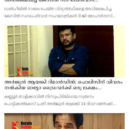
അധിക്ഷേപിച്ച കേസില്‍ സംഘപരിവാർ
സഹയാത്രികൻ ടി ജി മോഹന്‍ദാസ് കസ്റ്റഡിയിൽ
ഡല്‍ഹിയില്‍ സമരം ചെയ്ത വിദ്യാര്‍ത്ഥികളെ അധിക്ഷേപിച്ച
കേസില്‍ സംഘപരിവാര്‍ സഹയാത്രികന്‍ ടി ജി മോഹന്‍ദാസ്
പൊലീസ് കസ്റ്റഡിയില്‍. എറണാകുളം മട്ടാഞ്ചേരിയിലെ വീട്ടില്‍
റെയ്ഡ്
അര്‍ജുന്‍ ആയങ്കി റിമാന്‍ഡില്‍; പൊലിസിന് വിവരം
നൽകിയ ഓട്ടോ ഡ്രൈവർക്ക് ഒരു ലക്ഷം
പാരിതോഷികം നൽകുമെന്ന് മന്ത്രി
കണ്ണൂർ താളിക്കാവിൽ നിന്നുംപിടിയിലായ സ്വർണം
പൊട്ടിക്കൽകേസ് പ്രതി അര്‍ജുന്‍ ആയങ്കി 14 ദിവസത്തേക്ക്
റിമാന്‍ഡില്‍. കൂത്തുപറമ്പ് ജുഡീഷ്യൽ ഫസ്ക്ളാസ്
മജിസ്‌ട്രേറ്റാണ് റിമാൻഡ് ചെയ്തത് പ്രതിയെ തലശേരി സബ്
ജയില