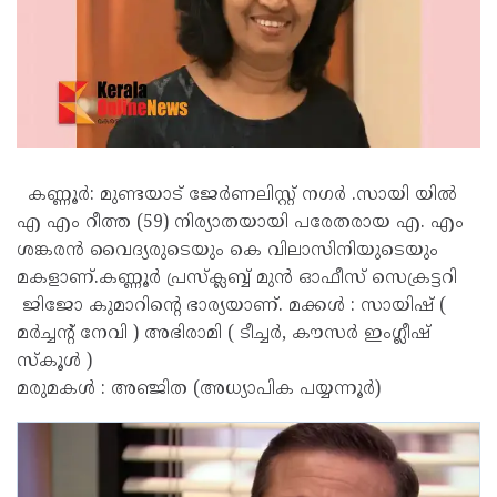
കണ്ണൂർ: മുണ്ടയാട് ജേർണലിസ്റ്റ് നഗർ .സായി യിൽ
എ എം റീത്ത (59) നിര്യാതയായി പരേതരായ എ. എം
ശങ്കരൻ വൈദ്യരുടെയും കെ വിലാസിനിയുടെയും
മകളാണ്.കണ്ണൂർ പ്രസ്ക്ലബ്ബ് മുൻ ഓഫീസ് സെക്രട്ടറി
ജിജോ കുമാറിൻ്റെ ഭാര്യയാണ്. മക്കൾ : സായിഷ് (
മർച്ചൻ്റ് നേവി ) അഭിരാമി ( ടീച്ചർ, കൗസർ ഇംഗ്ലീഷ്
സ്കൂൾ )
മരുമകൾ : അഞ്ജിത (അധ്യാപിക പയ്യന്നൂർ)