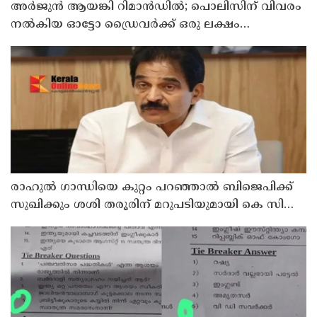
അര്‍ജുന്‍ ആയങ്കി റിമാന്‍ഡില്‍; പൊലിസിന് വിവരം
നൽകിയ ഓട്ടോ ഡ്രൈവർക്ക് ഒരു ലക്ഷം
പാരിതോഷികം നൽകുമെന്ന് മന്ത്രി
രാഹുല്‍ ഗാന്ധിയെ കുറ്റം പറഞ്ഞാല്‍ ബിജെപിക്ക്
സുഖിക്കും ശശി തരൂരിന് മറുപടിയുമായി കെ സി
വേണുഗോപാല്‍