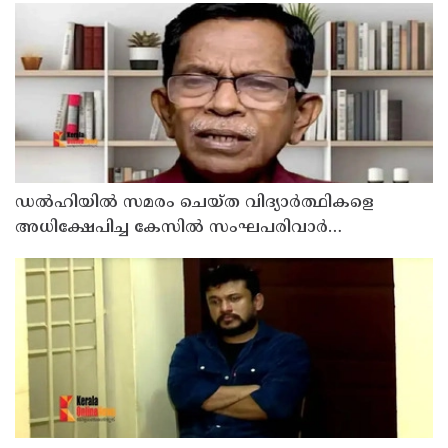
ഡൽഹിയിൽ സമരം ചെയ്ത വിദ്യാർത്ഥികളെ
അധിക്ഷേപിച്ച കേസില്‍ സംഘപരിവാർ
സഹയാത്രികൻ ടി ജി മോഹന്‍ദാസ് കസ്റ്റഡിയിൽ