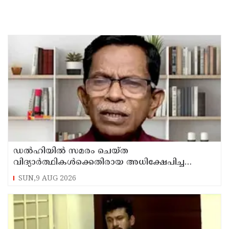
ഡൽഹിയിൽ സമരം ചെയ്ത
വിദ്യാർത്ഥികൾക്കെതിരായ അധിക്ഷേപിച്ച
കേസില്‍ സംഘപരിവാർ സഹയാത്രികൻ ടി ജി
SUN,9 AUG 2026
മോഹന്‍ദാസ് കസ്റ്റഡിയിൽ