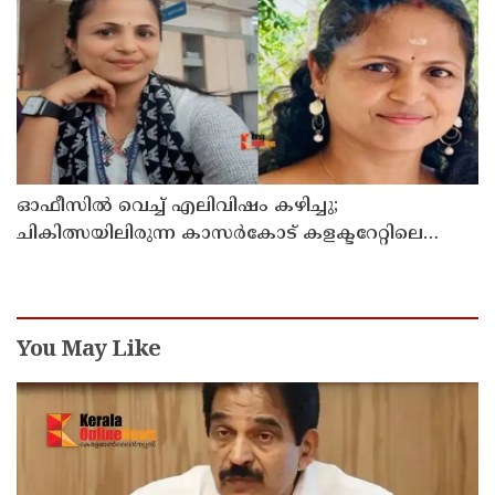
ഓഫീസില്‍ വെച്ച് എലിവിഷം കഴിച്ചു;
ചികിത്സയിലിരുന്ന കാസര്‍കോട് കളക്ടറേറ്റിലെ
സീനിയര്‍ ക്ലര്‍ക്ക് മരിച്ചു
You May Like