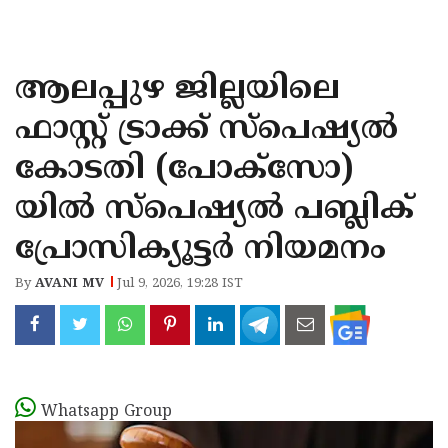
KOZHIKODE
WAYANAD
ആലപ്പുഴ ജില്ലയിലെ
KANNUR
ഫാസ്റ്റ് ട്രാക്ക് സ്പെഷ്യൽ
KASARAGOD
കോടതി (പോക്‌സോ)
യിൽ സ്പെഷ്യൽ പബ്ലിക്
പ്രോസിക്യൂട്ടർ നിയമനം
By
AVANI MV
Jul 9, 2026, 19:28 IST
Whatsapp Group