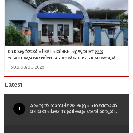
ഡോക്ടര്‍മാര്‍ പിജി പരീക്ഷ എഴുതാനുള്ള
മുന്നൊരുക്കത്തില്‍; കാസര്‍കോട് പാണത്തൂര്‍
കുടുംബാരോഗ്യ കേന്ദ്രം അടച്ചുപൂട്ടി
SUN,9 AUG 2026
Latest
രാഹുല്‍ ഗാന്ധിയെ കുറ്റം പറഞ്ഞാല്‍
ബിജെപിക്ക് സുഖിക്കും ശശി തരൂരിന്
മറുപടിയുമായി കെ സി
വേണുഗോപാല്‍