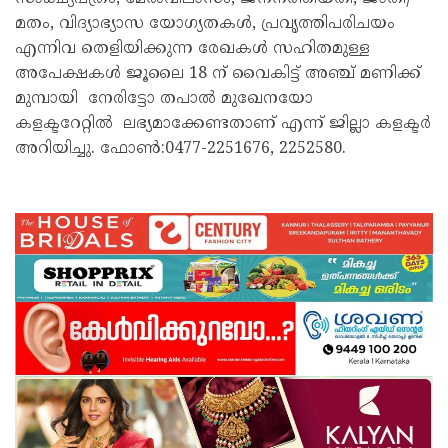
മതം, വിദ്യാഭ്യാസ യോഗ്യതകൾ, പ്രവൃത്തിപരിചയം
എന്നിവ തെളിയിക്കുന്ന രേഖകൾ സഹിതമുള്ള
അപേക്ഷകൾ ജൂലൈ 18 ന് വൈകിട്ട് അഞ്ച് മണിക്ക്
മുമ്പായി നേരിട്ടോ തപാൽ മുഖേനയോ
കളക്ടറേറ്റിൽ ലഭ്യമാക്കേണ്ടതാണ് എന്ന് ജില്ലാ കളക്ടർ
അറിയിച്ചു. ഫോൺ:0477-2251676, 2252580.