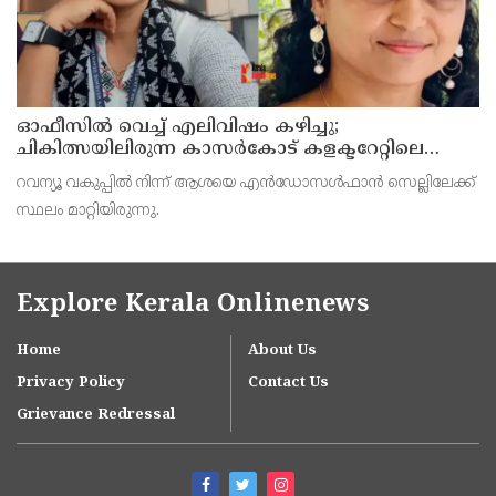
ഓഫീസില്‍ വെച്ച് എലിവിഷം കഴിച്ചു;
ചികിത്സയിലിരുന്ന കാസര്‍കോട് കളക്ടറേറ്റിലെ
സീനിയര്‍ ക്ലര്‍ക്ക് മരിച്ചു
റവന്യൂ വകുപ്പില്‍ നിന്ന് ആശയെ എന്‍ഡോസള്‍ഫാന്‍ സെല്ലിലേക്ക്
സ്ഥലം മാറ്റിയിരുന്നു.
Explore Kerala Onlinenews
Home
About Us
Privacy Policy
Contact Us
Grievance Redressal