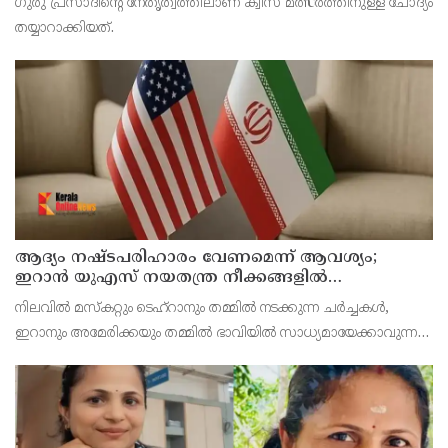
ഗുരു പ്രസാദിന്റെ നേതൃത്വത്തിലാണ് ക്വിസ് മത്സരത്തിനുള്ള ചോദ്യം
തയ്യാറാക്കിയത്.
ആദ്യം നഷ്ടപരിഹാരം വേണമെന്ന് ആവശ്യം;
ഇറാന്‍ യുഎസ് നയതന്ത്ര നീക്കങ്ങളില്‍
അനിശ്ചിതത്വം
നിലവില്‍ മസ്‌കറ്റും ടെഹ്റാനും തമ്മില്‍ നടക്കുന്ന ചര്‍ച്ചകള്‍,
ഇറാനും അമേരിക്കയും തമ്മില്‍ ഭാവിയില്‍ സാധ്യമായേക്കാവുന്ന
നയതന്ത്ര സംഭാഷണങ്ങളുടെ പ്രാഥമിക ഘട്ടമായാണ് നിരീക്ഷകര്‍
കാണുന്നത്.