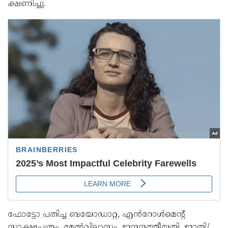
ക്ഷണിച്ചു.
ഫോട്ടോ പതിച്ച ബയോഡാറ്റ, എൻറോൾമെന്റ്
സാക്ഷ്യപത്രം, മേൽവിലാസം, ജനനത്തീയതി, ജാതി/