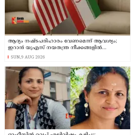
ആദ്യം നഷ്ടപരിഹാരം വേണമെന്ന് ആവശ്യം;
ഇറാന്‍ യുഎസ് നയതന്ത്ര നീക്കങ്ങളില്‍
അനിശ്ചിതത്വം
SUN,9 AUG 2026
ഓഫീസില്‍ വെച്ച് എലിവിഷം കഴിച്ചു;