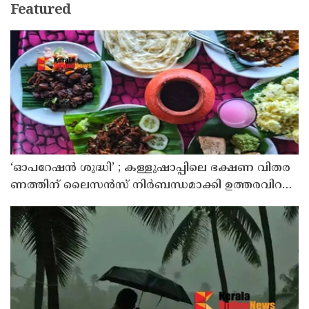
Featured
‘ഓ​പ​റേ​ഷ​ൻ ശു​ദ്ധി’ ; ക​ള്ളു​ഷാ​പ്പി​ലെ ഭ​ക്ഷ​ണ വി​ത​ര​
ണ​ത്തി​ന് ലൈ​സ​ൻ​സ് നി​ർ​ബ​ന്ധ​മാ​ക്കി ഉ​ത്ത​ര​വി​റ​
ക്കി എ​ക്​​സൈ​സ്​ വ​കു​പ്പ്​