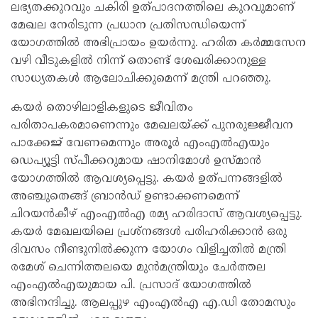
ലഭ്യതക്കുറവും ചകിരി ഉത്പാദനത്തിലെ കുറവുമാണ്
മേഖല നേരിടുന്ന പ്രധാന പ്രതിസന്ധിയെന്ന്
യോഗത്തിൽ അഭിപ്രായം ഉയർന്നു. ഹരിത കർമ്മസേന
വഴി വീടുകളിൽ നിന്ന് തൊണ്ട് ശേഖരിക്കാനുള്ള
സാധ്യതകൾ ആലോചിക്കുമെന്ന് മന്ത്രി പറഞ്ഞു.
കയർ തൊഴിലാളികളുടെ ജീവിതം
പരിതാപകരമാണെന്നും മേഖലയ്ക്ക് പുനരുജ്ജീവന
പാക്കേജ് വേണമെന്നും അരൂർ എംഎൽഎയും
ഡെപ്യൂട്ടി സ്പീക്കറുമായ ഷാനിമോൾ ഉസ്മാൻ
യോഗത്തിൽ ആവശ്യപ്പെട്ടു. കയർ ഉത്പന്നങ്ങളിൽ
അഞ്ചുതെങ്ങ് ബ്രാൻഡ് ഉണ്ടാക്കണമെന്ന്
ചിറയൻകീഴ് എംഎൽഎ രമ്യ ഹരിദാസ് ആവശ്യപ്പെട്ടു.
കയർ മേഖലയിലെ പ്രശ്നങ്ങൾ പരിഹരിക്കാൻ ഒരു
ദിവസം നീണ്ടുനിൽക്കുന്ന യോഗം വിളിച്ചതിൽ മന്ത്രി
രമേശ് ചെന്നിത്തലയെ മുൻമന്ത്രിയും ചേർത്തല
എംഎൽഎയുമായ പി. പ്രസാദ് യോഗത്തിൽ
അഭിനന്ദിച്ചു. ആലപ്പുഴ എംഎൽഎ എ.ഡി തോമസും