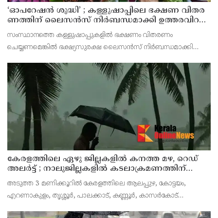
‘ഓ​പ​റേ​ഷ​ൻ ശു​ദ്ധി’ ; ക​ള്ളു​ഷാ​പ്പി​ലെ ഭ​ക്ഷ​ണ വി​ത​ര​
ണ​ത്തി​ന് ലൈ​സ​ൻ​സ് നി​ർ​ബ​ന്ധ​മാ​ക്കി ഉ​ത്ത​ര​വി​റ​
ക്കി എ​ക്​​സൈ​സ്​ വ​കു​പ്പ്​
സംസ്ഥാനത്തെ കള്ളുഷാപ്പുകളിൽ ഭക്ഷണം വിതരണം
ചെയ്യണമെങ്കിൽ ഭക്ഷ്യസുരക്ഷ ലൈസൻസ് നിർബന്ധമാക്കി
എക്സൈസ് വകുപ്പ് ഉത്തരവിറക്കി. കള്ളുഷാപ്പുകളിൽ
പരിശോധന നടത്താനും ലൈസൻസില്ലാതെ ഭക്ഷണം വിതരണം
ചെയ്യുന്ന സ്ഥാപനങ്
കേരളത്തിലെ ഏഴു ജില്ലകളിൽ കനത്ത മഴ, റെഡ്
അലർട്ട് ; നാലുജില്ലകളിൽ കടലാക്രമണത്തിന്
സാധ്യത
അടുത്ത 3 മണിക്കൂറിൽ കേരളത്തിലെ ആലപ്പുഴ, കോട്ടയം,
എറണാകുളം, തൃശ്ശൂർ, പാലക്കാട്, കണ്ണൂർ, കാസർകോട്
ജില്ലകളിൽ കേന്ദ്ര കാലാവസ്ഥാ വകുപ്പ് റെഡ് അലർട്ട് പ്രഖ്യാപിച്ചു.