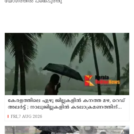
യോഗത്തിൽ പങ്കെടുത്തു
കേരളത്തിലെ ഏഴു ജില്ലകളിൽ കനത്ത മഴ, റെഡ്
അലർട്ട് ; നാലുജില്ലകളിൽ കടലാക്രമണത്തിന്
സാധ്യത
FRI,7 AUG 2026