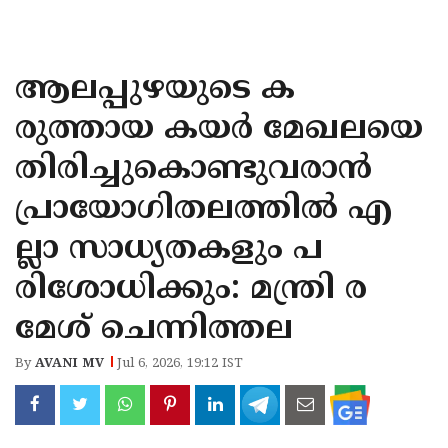
KOZHIKODE
WAYANAD
ആലപ്പുഴയുടെ ക
KANNUR
രുത്തായ കയർ മേഖലയെ
KASARAGOD
തിരിച്ചുകൊണ്ടുവരാൻ
പ്രായോഗിതലത്തിൽ എ
ല്ലാ സാധ്യതകളും പ
രിശോധിക്കും: മന്ത്രി ര
മേശ് ചെന്നിത്തല
By
AVANI MV
Jul 6, 2026, 19:12 IST