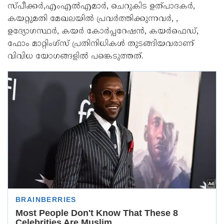
സ്പീക്കർ,എംഎൽഎമാർ, ചെറുകിട ഉത്പാദകർ,
കയറ്റുമതി മേഖലയിൽ പ്രവർത്തിക്കുന്നവർ, ,
ഉദ്യോഗസ്ഥർ, കയർ കോർപ്പറേഷൻ, കയർഫെഡ്,
ഫോം മാറ്റിംഗ്സ് പ്രതിനിധികൾ തുടങ്ങിയവരാണ്
വിവിധ യോഗങ്ങളിൽ പങ്കെടുത്തത്.