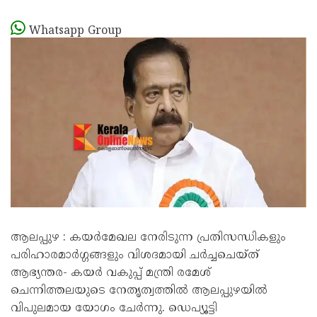
Whatsapp Group
ആലപ്പുഴ : കയർമേഖല നേരിടുന്ന പ്രതിസന്ധികളും
പരിഹാരമാർഗ്ഗങ്ങളും വിശദമായി ചർച്ചചെയ്ത്
ആഭ്യന്തര- കയർ വകുപ്പ് മന്ത്രി രമേശ്
ചെന്നിത്തലയുടെ നേതൃത്വത്തിൽ ആലപ്പുഴയിൽ
വിപുലമായ യോഗം ചേർന്നു. ഡെപ്യൂട്ടി