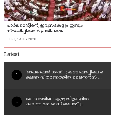
പാര്‍ലമെന്റിന്റെ ഇരുസഭകളും ഇന്നും
സ്തംഭിപ്പിക്കാന്‍ പ്രതിപക്ഷം
FRI,7 AUG 2026
Latest
‘ഓ​പ​റേ​ഷ​ൻ ശു​ദ്ധി’ ; ക​ള്ളു​ഷാ​പ്പി​ലെ ഭ​
ക്ഷ​ണ വി​ത​ര​ണ​ത്തി​ന് ലൈ​സ​ൻ​സ് നി​
ർ​ബ​ന്ധ​മാ​ക്കി ഉ​ത്ത​ര​വി​റ​ക്കി എ​ക്​​
സൈ​സ്​ വ​കു​പ്പ്​
കേരളത്തിലെ ഏഴു ജില്ലകളിൽ
കനത്ത മഴ, റെഡ് അലർട്ട് ;
നാലുജില്ലകളിൽ കടലാക്രമണത്തിന്
സാധ്യത