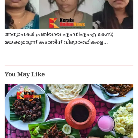
അധ്യാപകര്‍ പ്രതിയായ എംഡിഎംഎ കേസ്;
മയക്കുമരുന്ന് കടത്തിന് വിദ്യാര്‍ത്ഥികളെ
ഉപയോഗിച്ചോ എന്ന് സംശയം
You May Like