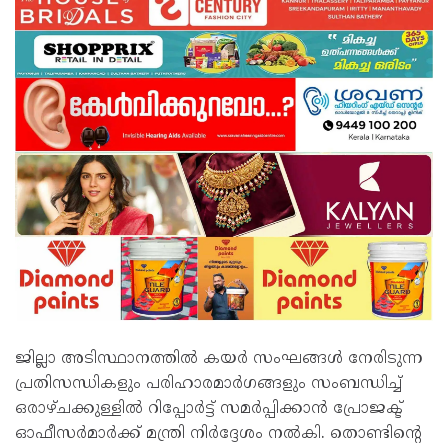
ജില്ലാ അടിസ്ഥാനത്തിൽ കയർ സംഘങ്ങൾ നേരിടുന്ന
പ്രതിസന്ധികളും പരിഹാരമാർഗങ്ങളും സംബന്ധിച്ച്
ഒരാഴ്ചക്കുള്ളിൽ റിപ്പോർട്ട് സമർപ്പിക്കാൻ പ്രോജക്ട്
ഓഫീസർമാർക്ക് മന്ത്രി നിർദ്ദേശം നൽകി. തൊണ്ടിന്റെ