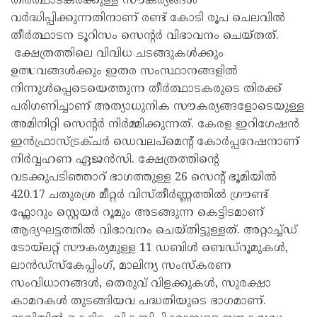
തീർത്ഥാടകർക്കുള്ള സൗകര്യങ്ങൾ
വർദ്ധിപ്പിക്കുന്നതിനാണ് രണ്ട് കോടി രൂപ ചെലവിൽ
തീർത്ഥാടന ടൂറിസം സെന്റർ വിഭാവനം ചെയ്തത്.
ക്ഷേത്രത്തിലെ വിവിധ ചടങ്ങുകൾക്കും
ഉത്സവങ്ങൾക്കും ഇതര സംസ്ഥാനങ്ങളിൽ
നിന്നുൾപ്പെടെയെത്തുന്ന തീർത്ഥാടകരുടെ തിരക്ക്
പരിഗണിച്ചാണ് അത്യാധുനിക സൗകര്യങ്ങളോടെയുള്ള
അമിനിറ്റി സെന്റർ നിർമ്മിക്കുന്നത്. കേരള ഇറിഗേഷൻ
ഇൻഫ്രാസ്ട്രക്ചർ ഡെവലപ്‌മെന്റ് കോർപ്പറേഷനാണ്
നിർവ്വഹണ ഏജൻസി. ക്ഷേത്രത്തിന്റെ
വടക്കുപടിഞ്ഞാറ് ഭാഗത്തുള്ള 26 സെന്റ് ഭൂമിയിൽ
420.17 ചതുരശ്ര മീറ്റർ വിസ്തീർണ്ണത്തിൽ ഗ്രൗണ്ട്
ഫ്ലോറും സ്റ്റെയർ റൂമും അടങ്ങുന്ന കെട്ടിടമാണ്
ആദ്യഘട്ടത്തിൽ വിഭാവനം ചെയ്തിട്ടുള്ളത്. അറ്റാച്ച്ഡ്
ടോയ്ലറ്റ് സൗകര്യമുള്ള 11 ഡബിൾ ബെഡ്റൂമുകൾ,
ലാൻഡ്സ്കേപ്പിംഗ്, മാലിന്യ സംസ്കരണ
സംവിധാനങ്ങൾ, തെരുവ് വിളക്കുകൾ, സുരക്ഷാ
കാമറകൾ തുടങ്ങിയവ പദ്ധതിയുടെ ഭാഗമാണ്.