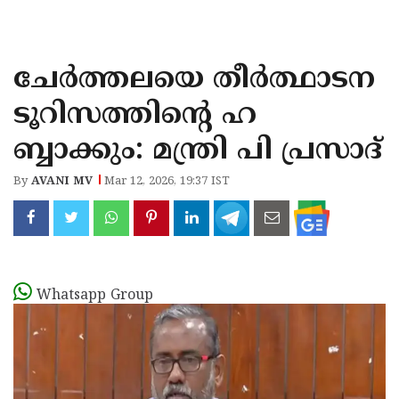
KOZHIKODE
WAYANAD
ചേർത്തലയെ തീർത്ഥാടന
KANNUR
ടൂറിസത്തിന്റെ ഹ
KASARAGOD
ബ്ബാക്കും: മന്ത്രി പി പ്രസാദ്
By
AVANI MV
Mar 12, 2026, 19:37 IST
Whatsapp Group