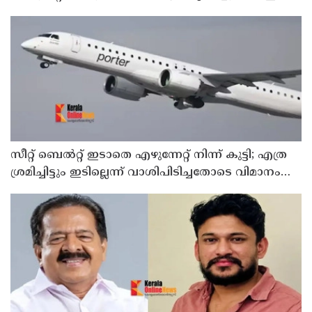
ദേശീയ സുരക്ഷാ കൗണ്‍സില്‍
സീറ്റ് ബെല്‍റ്റ് ഇടാതെ എഴുന്നേറ്റ് നിന്ന് കുട്ടി; എത്ര
ശ്രമിച്ചിട്ടും ഇടില്ലെന്ന് വാശിപിടിച്ചതോടെ വിമാനം
റദ്ദാക്കി