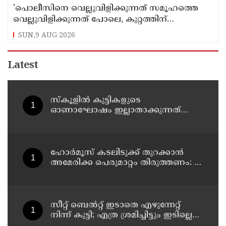
'പൊലീസിനെ വെല്ലുവിളിക്കുന്നത് സമൂഹത്തെ
വെല്ലുവിളിക്കുന്നത് പോലെ, കുറ്റത്തിന്
അനുസരിച്ച് ശിക്ഷ നല്‍കും':എഡിജിപി
SUN,9 AUG 2026
Latest
സ്‌കൂളില്‍ കുട്ടികളുടെ
ഓണാഘോഷം ഇല്ലാതാക്കുന്നത്
എന്തിനുവേണ്ടി? പരീക്ഷ ഷെഡ്യൂള്‍
മാറ്റിയത് തിരുത്തുമോ?
ഹോര്‍മൂസ് കടലിടുക്ക് തുറക്കാന്‍
അമേരിക്ക പെരുമാറ്റം തിരുത്തണം: 6
ആവശ്യങ്ങളുമായി ഇറാന്‍ ദേശീയ
സുരക്ഷാ കൗണ്‍സില്‍
സീറ്റ് ബെല്‍റ്റ് ഇടാതെ എഴുന്നേറ്റ്
നിന്ന് കുട്ടി; എത്ര ശ്രമിച്ചിട്ടും ഇടില്ലെന്ന്
വാശിപിടിച്ചതോടെ വിമാനം റദ്ദാക്കി