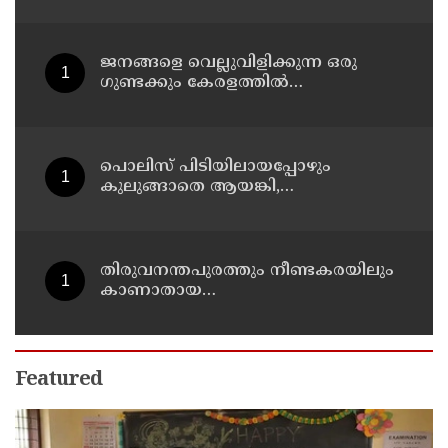
ജനങ്ങളെ വെല്ലുവിളിക്കുന്ന ഒരു
ഗുണ്ടക്കും കേരളത്തില്‍
സ്ഥാനമുണ്ടാകില്ല: രമേശ് ചെന്നിത്തല
പൊലിസ് പിടിയിലായപ്പോഴും
കുലുങ്ങാതെ ആയങ്കി,
ഒളിത്താവളങ്ങളില്‍ മാറി മാറി
താമസിച്ച് കണ്ണൂരിലെ ക്വട്ടേഷന്‍
നേതാവ്
തിരുവനന്തപുരത്തും നീണ്ടകരയിലും
കാണാതായ
മത്സ്യത്തൊഴിലാളികള്‍ക്കായി
തിരച്ചില്‍ പത്താം ദിവസത്തിലേക്ക്
Featured