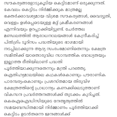
സൗകര്യങ്ങളോടുകൂടിയ കെട്ടിടമാണ് ഒരുക്കുന്നത്.
കേവലം കെട്ടിടം നിർമ്മിക്കുക മാത്രമല്ല
ഭക്തർക്കാവശ്യമായ വിശ്രമ സൗകര്യങ്ങൾ, വൈദ്യുതി,
വെള്ളം ഉൾപ്പെടെയുള്ള മറ്റ് ക്രമീകരണങ്ങൾ
എന്നിവയും ഉറപ്പാക്കിയിട്ടുണ്ട്. ചേർത്തല
മണ്ഡലത്തിൽ ആരാധനാലയങ്ങൾ കേന്ദ്രീകരിച്ച്
പിൽഗ്രിം ടൂറിസം പദ്ധതിയുടെ ഭാഗമായി
നടപ്പിലാക്കുന്ന ആദ്യ സംരംഭമാണിതെന്നും ക്ഷേത്ര
സമിതിക്ക് യാതൊരുവിധ സാമ്പത്തിക ബാധ്യതയും
ഇല്ലാത്ത രീതിയിലാണ് പദ്ധതി
പൂർത്തിയാക്കുന്നതെന്നും മന്ത്രി പറഞ്ഞു.
ഐതിഹ്യമാലയിലെ കഥകൾകൊണ്ടും പൗരാണിക
പാരമ്പര്യംകൊണ്ടും പ്രശസ്തമായ തിരുവിഴ
ക്ഷേത്രത്തിന്റെ പ്രാധാന്യം കണക്കിലെടുത്താണ്
വികസന പ്രവർത്തനങ്ങൾക്ക് തുടക്കം കുറിച്ചത്.
കെഐഐഡിസിയുടെ നേതൃത്വത്തിൽ
സമയബന്ധിതമായി നിർമ്മാണം പൂർത്തിയാക്കി
കെട്ടിടം ഉടൻതന്നെ ജനങ്ങൾക്ക്