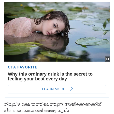
തിരുവിഴ ക്ഷേത്രത്തിലെത്തുന്ന ആയിരക്കണക്കിന്
തീർത്ഥാടകർക്കായി അത്യാധുനിക