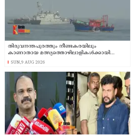
തിരുവനന്തപുരത്തും നീണ്ടകരയിലും
കാണാതായ മത്സ്യത്തൊഴിലാളികള്‍ക്കായി
തിരച്ചില്‍ പത്താം ദിവസത്തിലേക്ക്
SUN,9 AUG 2026