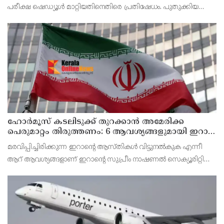
പരീക്ഷ ഷെഡ്യൂള്‍ മാറ്റിയതിനെതിരെ പ്രതിഷേധം. പുതുക്കിയ
ടൈംടേബിള്‍ പ്രകാരം ഓണാഘോഷത്തിനായി മാറ്റിവെച്ച ദിവസവും
പരീക്ഷ നടത്തും.
ഹോര്‍മൂസ് കടലിടുക്ക് തുറക്കാന്‍ അമേരിക്ക
പെരുമാറ്റം തിരുത്തണം: 6 ആവശ്യങ്ങളുമായി ഇറാന്‍
ദേശീയ സുരക്ഷാ കൗണ്‍സില്‍
മരവിപ്പിച്ചിരിക്കുന്ന ഇറാന്റെ ആസ്തികള്‍ വിട്ടുനല്‍കുക എന്നീ
ആറ് ആവശ്യങ്ങളാണ് ഇറാന്റെ സുപ്രീം നാഷണല്‍ സെക്യൂരിറ്റി
കൗണ്‍സില്‍ മുന്നോട്ട് വെച്ചിരിക്കുന്നത്.