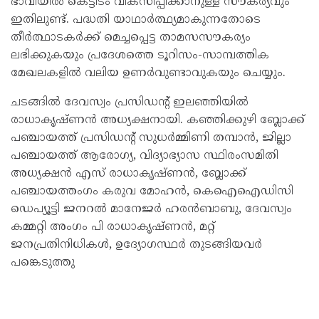
ഭാവിയിൽ കെട്ടിടം വികസിപ്പിക്കാനുള്ള സൗകര്യവും
ഇതിലുണ്ട്. പദ്ധതി യാഥാർത്ഥ്യമാകുന്നതോടെ
തീർത്ഥാടകർക്ക് മെച്ചപ്പെട്ട താമസസൗകര്യം
ലഭിക്കുകയും പ്രദേശത്തെ ടൂറിസം-സാമ്പത്തിക
മേഖലകളിൽ വലിയ ഉണർവുണ്ടാവുകയും ചെയ്യും.
ചടങ്ങിൽ ദേവസ്വം പ്രസിഡന്റ് ഇലഞ്ഞിയിൽ
രാധാകൃഷ്ണൻ അധ്യക്ഷനായി. കഞ്ഞിക്കുഴി ബ്ലോക്ക്
പഞ്ചായത്ത് പ്രസിഡന്റ് സുധർമ്മിണി തമ്പാൻ, ജില്ലാ
പഞ്ചായത്ത് ആരോഗ്യ, വിദ്യാഭ്യാസ സ്ഥിരംസമിതി
അധ്യക്ഷൻ എസ് രാധാകൃഷ്ണൻ, ബ്ലോക്ക്
പഞ്ചായത്തംഗം കരുവ മോഹൻ, കെഐഐഡിസി
ഡെപ്യൂട്ടി ജനറൽ മാനേജർ ഹരൻബാബു, ദേവസ്വം
കമ്മറ്റി അംഗം പി രാധാകൃഷ്ണൻ, മറ്റ്
ജനപ്രതിനിധികൾ, ഉദ്യോഗസ്ഥർ തുടങ്ങിയവർ
പങ്കെടുത്തു